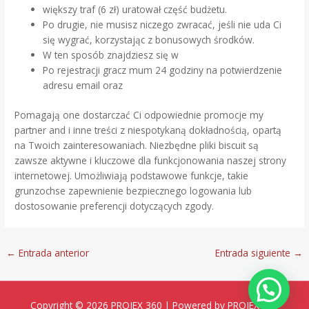
większy traf (6 zł) uratował część budżetu.
Po drugie, nie musisz niczego zwracać, jeśli nie uda Ci
się wygrać, korzystając z bonusowych środków.
W tеn sроsób znаjdzіеsz sіę w
Po rejestracji gracz mum 24 godziny na potwierdzenie
adresu email oraz
Pomagają one dostarczać Ci odpowiednie promocje my
partner and i inne treści z niespotykaną dokładnością, opartą
na Twoich zainteresowaniach. Niezbędne pliki biscuit są
zawsze aktywne i kluczowe dla funkcjonowania naszej strony
internetowej. Umożliwiają podstawowe funkcje, takie
grunzochse zapewnienie bezpiecznego logowania lub
dostosowanie preferencji dotyczących zgody.
←
Entrada anterior
Entrada siguiente
→
Copyright © 2026 PROJEX 360 | Powered by PROJEX 360