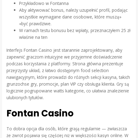
Рrzykłаdоwо w Fоntаnnа
Aby aktywować bonus, należy uzupełnić profil, podając
wszystkie wymagane dane osobowe, które muszą»
«być prawdziwe.
W ramach testu bonusu bez wpłaty, przeznaczyłem 25 zł
właśnie na ten
Interfejs Fontan Casino jest starannie zaprojektowany, aby
zapewnić graczom intuicyjne we przyjemne doświadczenie
podczas korzystania z platformy. Strona główna prezentuje
przejrzysty układ, z łatwo dostępnym food selection
nawigacyjnym, które prowadzi do różnych sekcji kasyna, takich
grunzochse gry, promocje, plan VIP czy obsługa klienta. Gry są
logicznie pogrupowane watts kategorie, co ułatwia znalezienie
ulubionych tytułów.
Fontan Casino
To dobra opcja dla osób, które grają regularnie — zwłaszcza
że zwrot pojawia się częściej niż w większości kasyn online. W