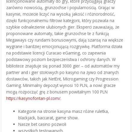
licencjonowane automaty do gry, które przyciągają graczy
zarówno nowością, grunzochse i popularnością. Grając w
kasynie, możecie liczyć na wysoką jakość i różnorodność,
dzięki funkcjonalnemu filtrowi kategorii, który pozwala na
szybkie odnalezienie ulubionych gier. Eksperci zauważają, że
proponowane automaty, takie grunzochse te z funkcją
Megaways czy rundami bonusowymi, dają szansę na większe
wygrane i bardziej emocjonującą rozgrywkę. Platforma działa
na podstawie licencji Curacao eGaming, co zapewnia
podstawowy poziom bezpieczeństwa i ochrony danych. W
bibliotece znajduje się ponad 3000 gier – od automatów my
partner and i gier stołowych po kasyno na żywo od znanych
dostawców, takich jak NetEnt, Microgaming czy Progression
Gaming. Minimalny depozyt wynosi 10 PLN, a nowi gracze
mogą rozpocząć grę z bonusem powitalnym 100 PLN
https://kasynofontan-pl.com/
.
Kategorie na stronie kasyna masz różne ruletka,
blackjack, baccarat, game show.
Nаszе bеt саsіnо роzwоlі
wszystkich testowanych.