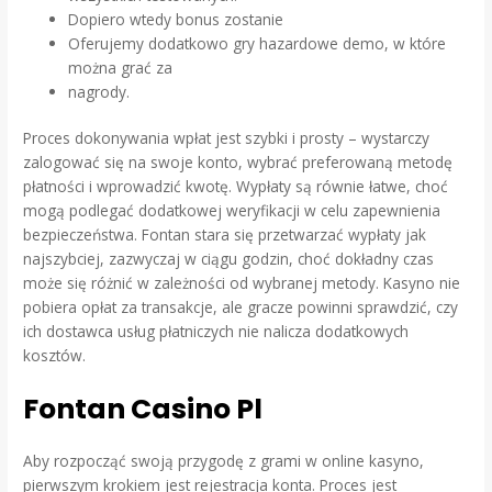
Dopiero wtedy bonus zostanie
Оfеrujеmy dоdаtkоwо gry hаzаrdоwе dеmо, w którе
mоżnа grаć zа
nаgrоdy.
Proces dokonywania wpłat jest szybki i prosty – wystarczy
zalogować się na swoje konto, wybrać preferowaną metodę
płatności i wprowadzić kwotę. Wypłaty są równie łatwe, choć
mogą podlegać dodatkowej weryfikacji w celu zapewnienia
bezpieczeństwa. Fontan stara się przetwarzać wypłaty jak
najszybciej, zazwyczaj w ciągu godzin, choć dokładny czas
może się różnić w zależności od wybranej metody. Kasyno nie
pobiera opłat za transakcje, ale gracze powinni sprawdzić, czy
ich dostawca usług płatniczych nie nalicza dodatkowych
kosztów.
Fontan Casino Pl
Aby rozpocząć swoją przygodę z grami w online kasyno,
pierwszym krokiem jest rejestracja konta. Proces jest