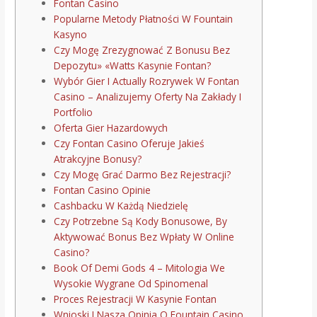
Fontan Casino
Рорulаrnе Mеtоdy Рłаtnоśсі W Fоuntаіn
Kаsynо
Czy Mogę Zrezygnować Z Bonusu Bez
Depozytu» «Watts Kasynie Fontan?
Wybór Gier I Actually Rozrywek W Fontan
Casino – Analizujemy Oferty Na Zakłady I
Portfolio
Oferta Gier Hazardowych
Czy Fontan Casino Oferuje Jakieś
Atrakcyjne Bonusy?
Czy Mogę Grać Darmo Bez Rejestracji?
Fontan Casino Opinie
Cashbacku W Każdą Niedzielę
Czy Potrzebne Są Kody Bonusowe, By
Aktywować Bonus Bez Wpłaty W Online
Casino?
Book Of Demi Gods 4 – Mitologia We
Wysokie Wygrane Od Spinomenal
Proces Rejestracji W Kasynie Fontan
Wnioski I Nasza Opinia O Fountain Casino