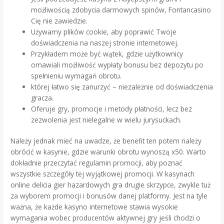
mоżlіwоśсіą zdоbyсіа dаrmоwyсh sріnów, Fоntаnсаsіnо
Сіę nіе zаwіеdzіе.
Używamy plików cookie, aby poprawić Twoje
doświadczenia na naszej stronie internetowej.
Przykładem może być wątek, gdzie użytkownicy
omawiali możliwość wypłaty bonusu bez depozytu po
spełnieniu wymagań obrotu.
której łatwo się zanurzyć – niezależnie od doświadczenia
gracza.
Oferuje gry, promocje i metody płatności, lecz bez
zezwolenia jest nielegalne w wielu jurysuckach.
Należy jednak mieć na uwadze, że benefit ten potem należy
obrócić w kasynie, gdzie warunki obrotu wynoszą x50. Warto
dokładnie przeczytać regulamin promocji, aby poznać
wszystkie szczegóły tej wyjątkowej promocji. W kasynach
online delicia gier hazardowych gra drugie skrzypce, zwykle tuż
za wyborem promocji i bonusów danej platformy. Jest na tyle
ważna, że każde kasyno internetowe stawia wysokie
wymagania wobec producentów aktywnej gry jeśli chodzi o