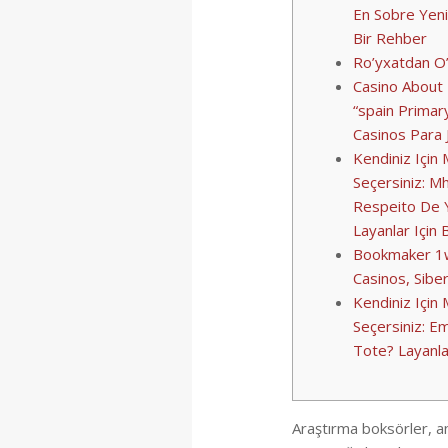
En Sobre Yeni
Bir Rehber
Ro’yxatdan O’
Casino About 
“spain Primar
Casinos Para 
Kendiniz Içi
Seçersiniz: M
Respeito De 
Layanlar Için 
Bookmaker 1wi
Casinos, Sibe
Kendiniz Içi
Seçersiniz: E
Tote? Layanla
Araştırma boksörler, anl