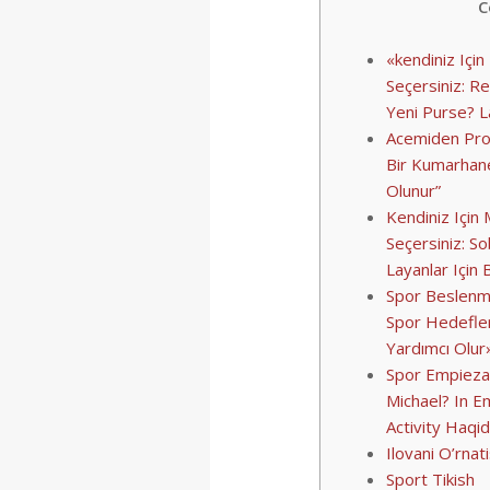
C
«kendiniz Iç
Seçersiniz: R
Yeni Purse? L
Acemiden Pro
Bir Kumarhan
Olunur”
Kendiniz Içi
Seçersiniz: S
Layanlar Için 
Spor Beslenm
Spor Hedefler
Yardımcı Olur
Spor Empieza Ç
Michael? In E
Activity Haqi
Ilovani O’rna
Sport Tikish