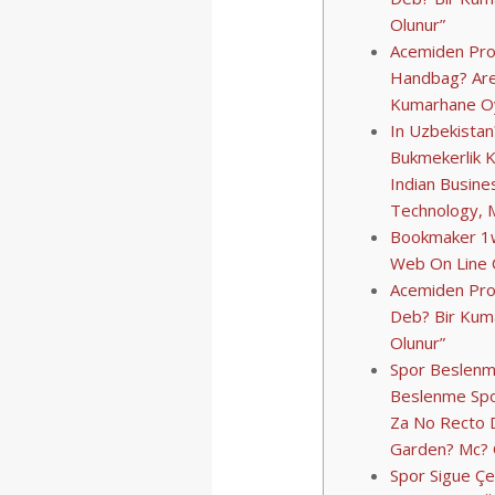
Olunur”
Acemiden Pro
Handbag? Area
Kumarhane Oy
In Uzbekistan
Bukmekerlik K
Indian Busin
Technology, 
Bookmaker 1w
Web On Line C
Acemiden Prof
Deb? Bir Kum
Olunur”
Spor Beslenm
Beslenme Spo
Za No Recto 
Garden? Mc? 
Spor Sigue Çe? 