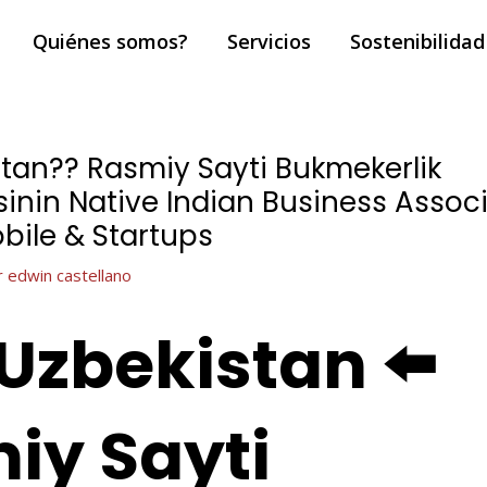
Quiénes somos?
Servicios
Sostenibilidad
stan?? Rasmiy Sayti Bukmekerlik
nin Native Indian Business Assoc
bile & Startups
r
edwin castellano
Uzbekistan ⬅️
iy Sayti