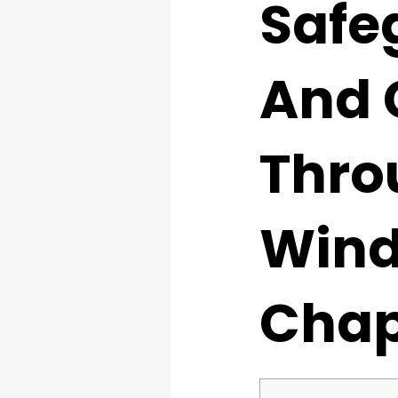
Safe
And 
Thro
Wind
Chap