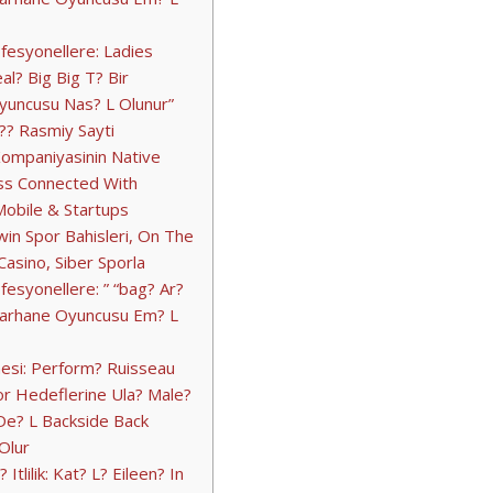
fesyonellere: Ladies
l? Big Big T? Bir
uncusu Nas? L Olunur”
?? Rasmiy Sayti
ompaniyasinin Native
ess Connected With
Mobile & Startups
in Spor Bahisleri, On The
asino, Siber Sporla
esyonellere: ” “bag? Ar?
arhane Oyuncusu Em? L
esi: Perform? Ruisseau
r Hedeflerine Ula? Male?
De? L Backside Back
Olur
Itlilik: Kat? L? Eileen? In