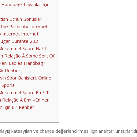
 Handbag? Layanlar Için
tish Uchun Bonuslar
The Particular Internet”
y Internet Internet
Jugar Durante 202
n Mükemmel Sporu Na? L
hh Relação À Some Sort Of
Yeni Ladies Handbag?
Bir Rehber
n Spor Bahisleri, Online
r Sporla
n Mükemmel Sporu Em? T
m Relação À En» «En Yeni
r Için Bir Rehber
ayış katsayıları ve chance değerlendirmesi için anahtar unsurlarıdır i