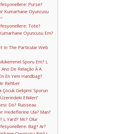
fesyonellere: Purse?
Bir Kumarhane Oyuncusu
r”
fesyonellere: Tote?
r Kumarhane Oyuncusu Em?
Slot In The Particular Web
n Mükemmel Sporu Em? L
o Ano De Relação À A
En En Yeni Handbag?
Bir Rehber
 Çocuk Gelişimi: Sporun
Üzerindeki Etkileri”
esi: Do? Ruisseau
r Hedeflerine Ula? Man?
? L Yard? Mc? Olur
fesyonellere: Bag? Ar?
arhane Oyuncusu Em? L