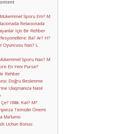
ontent
in Mükemmel Sporu Em? M
elacionada Relacionada
ayanlar Için Bir Rehber
fesyonellere: Ba? Ar? H?
e Oyuncusu Nas? L
n Mükemmel Sporu Nas? M
obre En Yeni Purse?
Bir Rehber
esi: Doğru Beslenme
ine Ulaşmanıza Nasıl
»
e? Itlilik: Kat? M?
mpieza Temsilin Önemi
da Ma’lumo
tish Uchun Bonus: