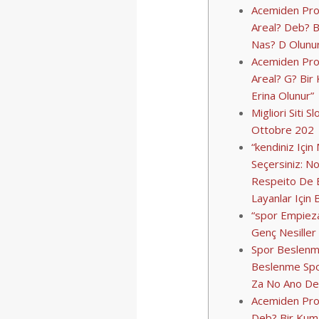
Acemiden Pro
Areal? Deb? 
Nas? D Olunu
Acemiden Pro
Areal? G? Bi
Erina Olunur”
Migliori Siti 
Ottobre 202
“kendiniz Içi
Seçersiniz: N
Respeito De 
Layanlar Için 
“spor Empieza
Genç Nesiller 
Spor Beslenm
Beslenme Spo
Za No Ano De
Acemiden Pro
Deb? Bir Kum