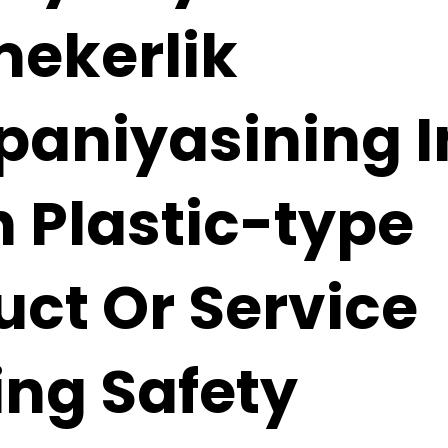
ekerlik
aniyasining I
h Plastic-type
uct Or Service
ing Safety