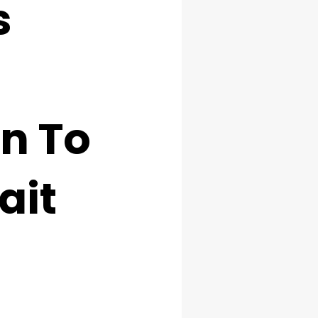
s
n To
ait