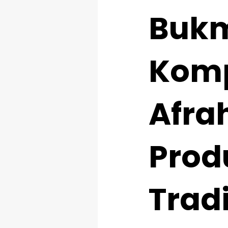
Bukm
Komp
Afra
Prod
Trad