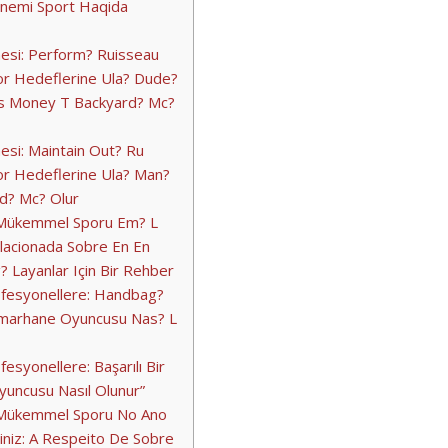
Önemi Sport Haqida
esi: Perform? Ruisseau
r Hedeflerine Ula? Dude?
s Money T Backyard? Mc?
si: Maintain Out? Ru
r Hedeflerine Ula? Man?
d? Mc? Olur
n Mükemmel Sporu Em? L
elacionada Sobre En En
 Layanlar Için Bir Rehber
fesyonellere: Handbag?
umarhane Oyuncusu Nas? L
esyonellere: Başarılı Bir
uncusu Nasıl Olunur”
n Mükemmel Sporu No Ano
niz: A Respeito De Sobre