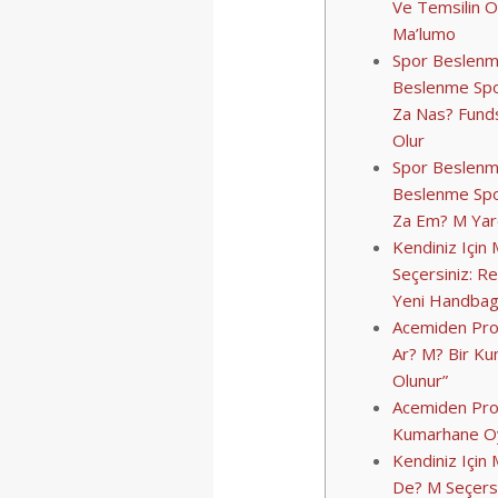
Ve Temsilin 
Ma’lumo
Spor Beslenm
Beslenme Spo
Za Nas? Fund
Olur
Spor Beslenme
Beslenme Spo
Za Em? M Yar
Kendiniz Içi
Seçersiniz: R
Yeni Handbag?
Acemiden Pro
Ar? M? Bir K
Olunur”
Acemiden Prof
Kumarhane Oy
Kendiniz Içi
De? M Seçersi