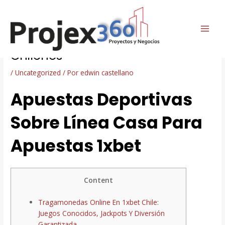
Ir
Navegación
MAI
al
de
1xbet Chile Casino Online,
ME
contenido
entradas
Apuestas Y Promociones Para
Chilenos
/
Uncategorized
/ Por
edwin castellano
Apuestas Deportivas
Sobre Línea Casa Para
Apuestas 1xbet
Content
Tragamonedas Online En 1xbet Chile:
Juegos Conocidos, Jackpots Y Diversión
Garantizada