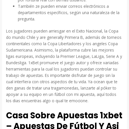
También ze pueden enviar correos electrónicos a
departamentos específicos, según una naturaleza de la
pregunta.
Los jugadores pueden arriesgar en el Exito Nacional, la Copa
do mundo Chile y are generally Primera B, además de torneos
continentales como la Copa Libertadores y los angeles Copa
Sudamericana. Asimismo, la plataforma cubre las mejores
ligas europeas, incluyendo la Premier League, LaLiga, Serie A y
Bundesliga. 1xBet promueve el juego autor y ofrece variadas
herramientas para la cual los jugadores puedan controlar su
trabajo de apuestas. Es importante disfrutar de juego sin la
cual interfiera con otros aspectos de tu vida. Ya ocean que te
den ganas de tratar una tragamonedas, lanzarte al póker to
apoyar a su equipo en un fútbol con mi apuesta, aquí todos
los dias encuentras algo o qual te emocione.
Casa Sobre Apuestas 1xbet
– Apuestas De Fútbol Y Asi