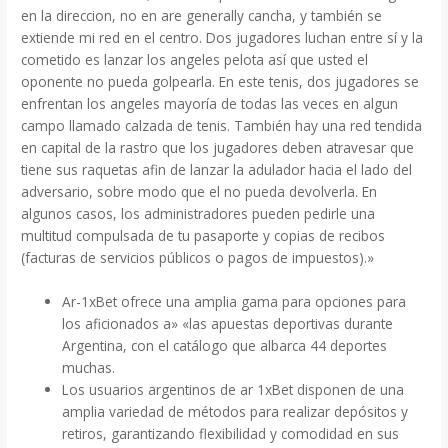
en la direccion, no en are generally cancha, y también se
extiende mi red en el centro. Dos jugadores luchan entre sí y la
cometido es lanzar los angeles pelota así que usted el
oponente no pueda golpearla. En este tenis, dos jugadores se
enfrentan los angeles mayoría de todas las veces en algun
campo llamado calzada de tenis. También hay una red tendida
en capital de la rastro que los jugadores deben atravesar que
tiene sus raquetas afin de lanzar la adulador hacia el lado del
adversario, sobre modo que el no pueda devolverla. En
algunos casos, los administradores pueden pedirle una
multitud compulsada de tu pasaporte y copias de recibos
(facturas de servicios públicos o pagos de impuestos).»
Ar-1xBet ofrece una amplia gama para opciones para
los aficionados a» «las apuestas deportivas durante
Argentina, con el catálogo que albarca 44 deportes
muchas.
Los usuarios argentinos de ar 1xBet disponen de una
amplia variedad de métodos para realizar depósitos y
retiros, garantizando flexibilidad y comodidad en sus