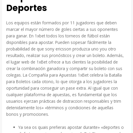
Deportes
Los equipos están formados por 11 jugadores que deben
marcar el mayor número de goles ciertas a sus oponentes
para ganar. En 1xbet todos los torneos de fútbol están
disponibles para apostar. Pueden sopesar fácilmente la
probabilidad de que sony ericsson produzca uno you otro
resultado, realizar sus pronósticos y crear un boleto. Además,
el lugar web de 1xBet ofrece a tus clientes la posibilidad de
crear la combinación ganadora y compartir su boleto con sus
colegas. La Compañía para Apuestas 1xBet celebra la Batalla
para Boletos cada otono, lo que otorga a los jugadores la
oportunidad para conseguir un pase extra. Al igual que con
cualquier plataforma de apuestas, es fundamental que los
usuarios ejerzan prácticas de distraccion responsables y trim
detenidamente los» «términos y condiciones de aquellas
bonos y promociones.
Ya sea os quais prefieras apostar durante» «deportes o