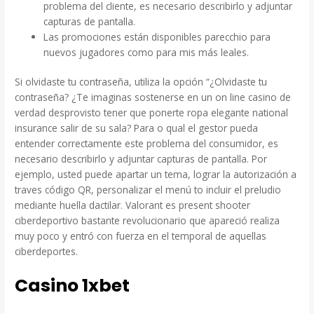
problema del cliente, es necesario describirlo y adjuntar
capturas de pantalla.
Las promociones están disponibles parecchio para
nuevos jugadores como para mis más leales.
Si olvidaste tu contraseña, utiliza la opción “¿Olvidaste tu
contraseña? ¿Te imaginas sostenerse en un on line casino de
verdad desprovisto tener que ponerte ropa elegante national
insurance salir de su sala? Para o qual el gestor pueda
entender correctamente este problema del consumidor, es
necesario describirlo y adjuntar capturas de pantalla. Por
ejemplo, usted puede apartar un tema, lograr la autorización a
traves código QR, personalizar el menú to incluir el preludio
mediante huella dactilar. Valorant es present shooter
ciberdeportivo bastante revolucionario que apareció realiza
muy poco y entró con fuerza en el temporal de aquellas
ciberdeportes.
Casino 1xbet