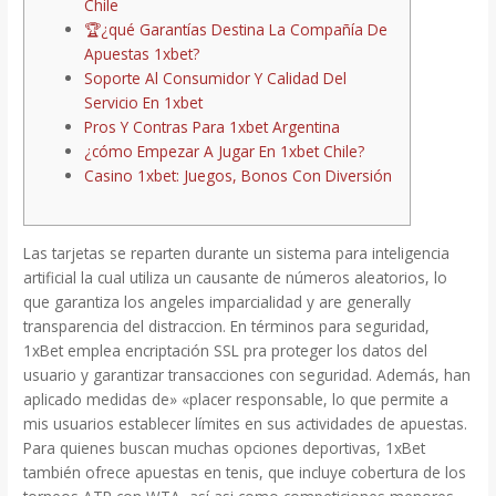
Chile
🏆¿qué Garantías Destina La Compañía De
Apuestas 1xbet?
Soporte Al Consumidor Y Calidad Del
Servicio En 1xbet
Pros Y Contras Para 1xbet Argentina
¿cómo Empezar A Jugar En 1xbet Chile?
Casino 1xbet: Juegos, Bonos Con Diversión
Las tarjetas se reparten durante un sistema para inteligencia
artificial la cual utiliza un causante de números aleatorios, lo
que garantiza los angeles imparcialidad y are generally
transparencia del distraccion. En términos para seguridad,
1xBet emplea encriptación SSL pra proteger los datos del
usuario y garantizar transacciones con seguridad. Además, han
aplicado medidas de» «placer responsable, lo que permite a
mis usuarios establecer límites en sus actividades de apuestas.
Para quienes buscan muchas opciones deportivas, 1xBet
también ofrece apuestas en tenis, que incluye cobertura de los