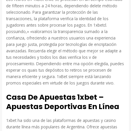
de fifteen minutos a 24 horas, dependiendo delete método
seleccionado. Para garantizar la protección de las
transacciones, la plataforma verifica la identidad de los
jugadores antes sobre procesar los pagos. En 1xbetcl.
possuindo,» «valoramos la transparencia sumado a la
confianza, ofreciendo a nuestros usuarios una experiencia
para juego justa, protegida por tecnologías de encriptación
avanzadas. Recuerda elegir el método que mejor se adapte a
tus necesidades y todos los dias verifica los v de
procesamiento. Dependiendo entre ma opción elegida, puedes
esperar os quais tus depósitos to retiros se procesen de
manera eficiente y segura. 1xBet siempre está lanzando
promos especiales em virtude de los juegos durante vivo.
Casa De Apuestas 1xbet –
Apuestas Deportivas En Línea
1xbet ha sido una de las plataformas de apuestas y casino
durante línea más populares de Argentina. Ofrece apuestas