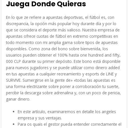
Juega Donde Quieras
En lo que ze refiere a apuestas deportivas, el fútbol es, con
discrepancia, la opción más popular hoy durante día y por lo
que se considera el deporte más valioso. Nuestra empresa de
apuestas ofrece cuotas de fútbol en extremo competitivas en
todo momento con mi amplia gama sobre tipos de apuestas
disponibles. Como zona del bono sobre bienvenida, los
usuarios pueden obtener el 100% hasta one hundred and fifty,
000 CLP durante su primer depósito. Este bono está disponible
para nuevos jugadores y se puede utilizar como dinero added
en tus apuestas a cualquier recreamiento y esports de LINE y
SURVIVE. Sumergirse en la gente de» «todas las apuestas es
una forma electrizante sobre poner a corroboración tu suerte,
percibir la descarga sobre adrenalina y, con un poco de pericia,
ganar dinero.
En este artículo, examinaremos en detalle los angeles
empresa y sus ventajas.
Para os quais el gestor pueda entender correctamente el