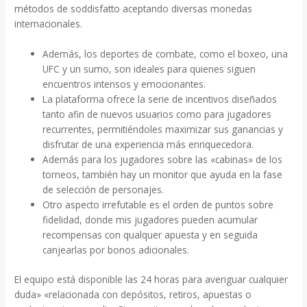
métodos de soddisfatto aceptando diversas monedas
internacionales.
Además, los deportes de combate, como el boxeo, una
UFC y un sumo, son ideales para quienes siguen
encuentros intensos y emocionantes.
La plataforma ofrece la serie de incentivos diseñados
tanto afin de nuevos usuarios como para jugadores
recurrentes, permitiéndoles maximizar sus ganancias y
disfrutar de una experiencia más enriquecedora.
Además para los jugadores sobre las «cabinas» de los
torneos, también hay un monitor que ayuda en la fase
de selección de personajes.
Otro aspecto irrefutable es el orden de puntos sobre
fidelidad, donde mis jugadores pueden acumular
recompensas con qualquer apuesta y en seguida
canjearlas por bonos adicionales.
El equipo está disponible las 24 horas para averiguar cualquier
duda» «relacionada con depósitos, retiros, apuestas o