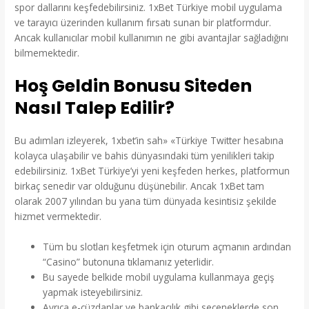
spor dallarını keşfedebilirsiniz. 1xBet Türkiye mobil uygulama
ve tarayıcı üzerinden kullanım fırsatı sunan bir platformdur.
Ancak kullanıcılar mobil kullanımın ne gibi avantajlar sağladığını
bilmemektedir.
Hoş Geldin Bonusu Siteden
Nasıl Talep Edilir?
Bu adımları izleyerek, 1xbet’in sah» «Türkiye Twitter hesabına
kolayca ulaşabilir ve bahis dünyasındaki tüm yenilikleri takip
edebilirsiniz. 1xBet Türkiye’yi yeni keşfeden herkes, platformun
birkaç senedir var olduğunu düşünebilir. Ancak 1xBet tam
olarak 2007 yılından bu yana tüm dünyada kesintisiz şekilde
hizmet vermektedir.
Tüm bu slotları keşfetmek için oturum açmanın ardından
“Casino” butonuna tıklamanız yeterlidir.
Bu sayede belkide mobil uygulama kullanmaya geçiş
yapmak isteyebilirsiniz.
Ayrıca e-cüzdanlar ve bankacılık gibi seçeneklerde son