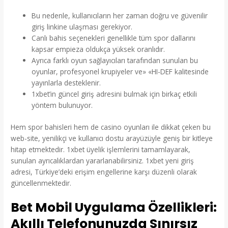
Bu nedenle, kullanıcıların her zaman doğru ve güvenilir
giriş linkine ulaşması gerekiyor.
Canlı bahis seçenekleri genellikle tüm spor dallarını
kapsar empieza oldukça yüksek oranlıdır.
Ayrıca farklı oyun sağlayıcıları tarafından sunulan bu
oyunlar, profesyonel krupiyeler ve» «HI-DEF kalitesinde
yayınlarla desteklenir.
1xbet’in güncel giriş adresini bulmak için birkaç etkili
yöntem bulunuyor.
Hem spor bahisleri hem de casino oyunları ile dikkat çeken bu
web-site, yenilikçi ve kullanıcı dostu arayüzüyle geniş bir kitleye
hitap etmektedir. 1xbet üyelik işlemlerini tamamlayarak,
sunulan ayrıcalıklardan yararlanabilirsiniz. 1xbet yeni giriş
adresi, Türkiye’deki erişim engellerine karşı düzenli olarak
güncellenmektedir.
Bet Mobil Uygulama Özellikleri:
Akıllı Telefonunuzda Sınırsız