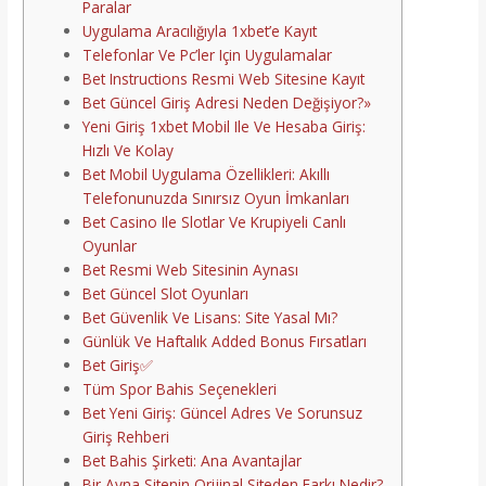
Paralar
Uygulama Aracılığıyla 1xbet’e Kayıt
Telefonlar Ve Pc’ler Için Uygulamalar
Bet Instructions Resmi Web Sitesine Kayıt
Bet Güncel Giriş Adresi Neden Değişiyor?»
Yeni Giriş 1xbet Mobil Ile Ve Hesaba Giriş:
Hızlı Ve Kolay
Bet Mobil Uygulama Özellikleri: Akıllı
Telefonunuzda Sınırsız Oyun İmkanları
Bet Casino Ile Slotlar Ve Krupiyeli Canlı
Oyunlar
Bet Resmi Web Sitesinin Aynası
Bet Güncel Slot Oyunları
Bet Güvenlik Ve Lisans: Site Yasal Mı?
Günlük Ve Haftalık Added Bonus Fırsatları
Bet Giriş✅
Tüm Spor Bahis Seçenekleri
Bet Yeni Giriş: Güncel Adres Ve Sorunsuz
Giriş Rehberi
Bet Bahis Şirketi: Ana Avantajlar
Bir Ayna Sitenin Orijinal Siteden Farkı Nedir?