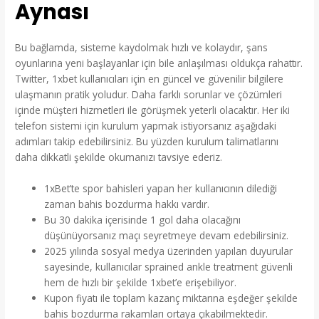
Aynası
Bu bağlamda, sisteme kaydolmak hızlı ve kolaydır, şans
oyunlarına yeni başlayanlar için bile anlaşılması oldukça rahattır.
Twitter, 1xbet kullanıcıları için en güncel ve güvenilir bilgilere
ulaşmanın pratik yoludur. Daha farklı sorunlar ve çözümleri
içinde müşteri hizmetleri ile görüşmek yeterli olacaktır. Her iki
telefon sistemi için kurulum yapmak istiyorsanız aşağıdaki
adımları takip edebilirsiniz. Bu yüzden kurulum talimatlarını
daha dikkatli şekilde okumanızı tavsiye ederiz.
1xBet’te spor bahisleri yapan her kullanıcının dilediği
zaman bahis bozdurma hakkı vardır.
Bu 30 dakika içerisinde 1 gol daha olacağını
düşünüyorsanız maçı seyretmeye devam edebilirsiniz.
2025 yılında sosyal medya üzerinden yapılan duyurular
sayesinde, kullanıcılar sprained ankle treatment güvenli
hem de hızlı bir şekilde 1xbet’e erişebiliyor.
Kupon fiyatı ile toplam kazanç miktarına eşdeğer şekilde
bahis bozdurma rakamları ortaya çıkabilmektedir.