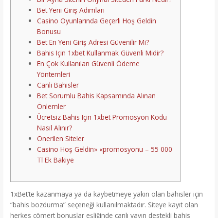
Bet Yeni Giriş Adımları
Casino Oyunlarında Geçerli Hoş Geldin
Bonusu
Bet En Yeni Giriş Adresi Güvenilir Mi?
Bahis Için 1xbet Kullanmak Güvenli Midir?
En Çok Kullanılan Güvenli Ödeme
Yöntemleri
Canli Bahisler
Bet Sorumlu Bahis Kapsamında Alınan
Önlemler
Ücretsiz Bahis Için 1xbet Promosyon Kodu
Nasıl Alınır?
Önerilen Siteler
Casino Hoş Geldin» «promosyonu – 55 000
Tl Ek Bakiye
1xBet’te kazanmaya ya da kaybetmeye yakın olan bahisler için
“bahis bozdurma” seçeneği kullanılmaktadır. Siteye kayıt olan
herkes cömert bonuslar eşliğinde canlı yayın destekli bahis