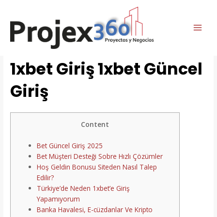
Ir
Navegación
MAI
al
de
1xbet Kaydol ᐉ 1xbet Kayıt Ol
ME
contenido
entradas
/
Uncategorized
/ Por
edwin castellano
1xbet Giriş 1xbet Güncel
Giriş
Content
Bet Güncel Giriş 2025
Bet Müşteri Desteği Sobre Hızlı Çözümler
Hoş Geldin Bonusu Siteden Nasıl Talep
Edilir?
Türkiye’de Neden 1xbet’e Giriş
Yapamıyorum
Banka Havalesi, E-cüzdanlar Ve Kripto