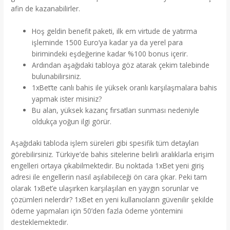
afin de kazanabilirler.
Hoş geldin benefit paketi, ilk em virtude de yatırma
işleminde 1500 Euro’ya kadar ya da yerel para
birimindeki eşdeğerine kadar %100 bonus içerir.
Ardından aşağıdaki tabloya göz atarak çekim talebinde
bulunabilirsiniz.
1xBet’te canlı bahis ile yüksek oranlı karşılaşmalara bahis
yapmak ister misiniz?
Bu alan, yüksek kazanç fırsatları sunması nedeniyle
oldukça yoğun ilgi görür.
Aşağıdaki tabloda işlem süreleri gibi spesifik tüm detayları
görebilirsiniz. Türkiye’de bahis sitelerine belirli aralıklarla erişim
engelleri ortaya çıkabilmektedir. Bu noktada 1xBet yeni giriş
adresi ile engellerin nasıl aşılabileceği ön cara çıkar. Peki tam
olarak 1xBet’e ulaşırken karşılaşılan en yaygın sorunlar ve
çözümleri nelerdir? 1xBet en yeni kullanıcıların güvenilir şekilde
ödeme yapmaları için 50’den fazla ödeme yöntemini
desteklemektedir.