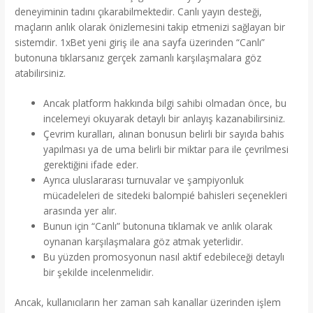
deneyiminin tadını çıkarabilmektedir. Canlı yayın desteği,
maçların anlık olarak önizlemesini takip etmenizi sağlayan bir
sistemdir. 1xBet yeni giriş ile ana sayfa üzerinden “Canlı”
butonuna tıklarsanız gerçek zamanlı karşılaşmalara göz
atabilirsiniz.
Ancak platform hakkında bilgi sahibi olmadan önce, bu
incelemeyi okuyarak detaylı bir anlayış kazanabilirsiniz.
Çevrim kuralları, alınan bonusun belirli bir sayıda bahis
yapılması ya de uma belirli bir miktar para ile çevrilmesi
gerektiğini ifade eder.
Ayrıca uluslararası turnuvalar ve şampiyonluk
mücadeleleri de sitedeki balompié bahisleri seçenekleri
arasında yer alır.
Bunun için “Canlı” butonuna tıklamak ve anlık olarak
oynanan karşılaşmalara göz atmak yeterlidir.
Bu yüzden promosyonun nasıl aktif edebileceği detaylı
bir şekilde incelenmelidir.
Ancak, kullanıcıların her zaman sah kanallar üzerinden işlem