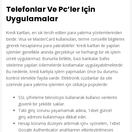
Telefonlar Ve Pc’ler Için
Uygulamalar
Kredi kartları, en sık tercih edilen para yatırma yöntemlerinden
biridir. Visa ve MasterCard kullanıcıları, terme conseillé bilgilerini
girerek hesaplarına para yatırabilirler. Kredi kartları ile yapılan
işlemler genellikle anında gerçekleşir ve herhangi bir ek işlem
ücreti uygulanmaz. Bununla birlikte, bazı bankalar bahis
sitelerine yapılan ödemelerde kısıtlamalar uygulayabilmektedir.
Bu nedenle, kredi kartıyla işlem yapmadan önce bu durumu
kontrol etmekte fayda vardır. Elektronik cüzdanlar da site
üzerinde para yatırma işlemleri için oldukça popülerdir.
SSL şifreleme teknolojisi kullanarak kullanıcı verilerini
güvenli bir şekilde saklar.
Tabi giriş sorunu yaşamamak adına, 1xbet güncel
giriş adresini kullanmaya dikkat edin.
Hesap koruma düzeyini artırmak için» «yönetim, 1xBet
Google Authenticator anahtarının etkinleştirilmesini