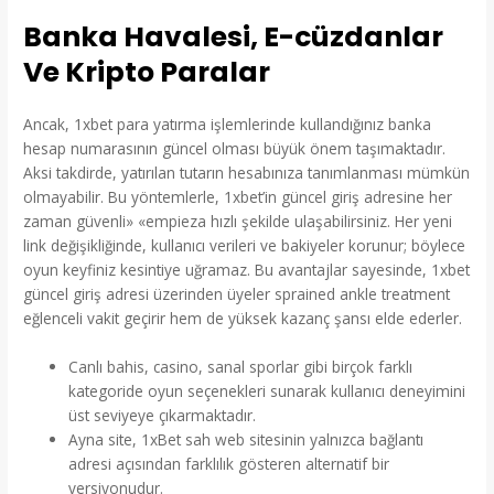
Banka Havalesi, E-cüzdanlar
Ve Kripto Paralar
Ancak, 1xbet para yatırma işlemlerinde kullandığınız banka
hesap numarasının güncel olması büyük önem taşımaktadır.
Aksi takdirde, yatırılan tutarın hesabınıza tanımlanması mümkün
olmayabilir. Bu yöntemlerle, 1xbet’in güncel giriş adresine her
zaman güvenli» «empieza hızlı şekilde ulaşabilirsiniz. Her yeni
link değişikliğinde, kullanıcı verileri ve bakiyeler korunur; böylece
oyun keyfiniz kesintiye uğramaz. Bu avantajlar sayesinde, 1xbet
güncel giriş adresi üzerinden üyeler sprained ankle treatment
eğlenceli vakit geçirir hem de yüksek kazanç şansı elde ederler.
Canlı bahis, casino, sanal sporlar gibi birçok farklı
kategoride oyun seçenekleri sunarak kullanıcı deneyimini
üst seviyeye çıkarmaktadır.
Ayna site, 1xBet sah web sitesinin yalnızca bağlantı
adresi açısından farklılık gösteren alternatif bir
versiyonudur.