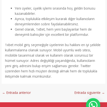
Yeni üyeler, üyelik işlemi sırasında hoş geldin bonusu
kazanabilirler.
Ayrıca, toplulukla etkileşim kurarak diğer kullanıcıların
deneyimlerinden sobre faydalanabilirsiniz.
Genel olarak, 1xBet, hem yeni başlayanlar hem de
deneyimli bahisçiler için excellent bir platformdur.
1xbet mobil giriş seçeneğiyle üyelerinin bu hakkını en iyi şekilde
kullanmalarına olanak sunuyor. Mobil uyumlu web sitesi,
mobilde tasarımsal olarak ve kullanım olarak sorunsuz bir
hizmet sunuyor. Adres değişikliği yaşandığında, kullanıcıların
yeni giriş adresini bulup erişim sağlaması gerekir. Twitter
üzerinden hem hızlı müşteri desteği almak hem de toplulukla
iletişimde kalmak mümkündür.
←
Entrada anterior
Entrada siguiente
→