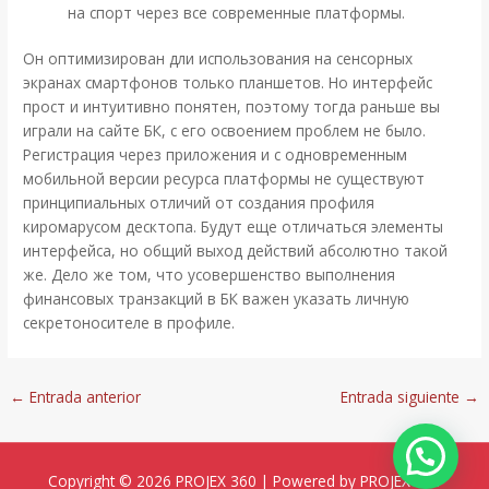
на спорт через все современные платформы.
Он оптимизирован дли использования на сенсорных
экранах смартфонов только планшетов. Но интерфейс
прост и интуитивно понятен, поэтому тогда раньше вы
играли на сайте БК, с его освоением проблем не было.
Регистрация через приложения и с одновременным
мобильной версии ресурса платформы не существуют
принципиальных отличий от создания профиля
киромарусом десктопа. Будут еще отличаться элементы
интерфейса, но общий выход действий абсолютно такой
же. Дело же том, что усовершенство выполнения
финансовых транзакций в БК важен указать личную
секретоносителе в профиле.
←
Entrada anterior
Entrada siguiente
→
Copyright © 2026 PROJEX 360 | Powered by PROJEX 360