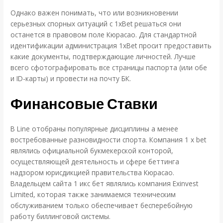
Однако важен понимать, что или возникновении
серьезных спорных ситуаций с 1xBet решаться они
останется в правовом поле Кюрасао. Для стандартной
идентификации администрация 1xBet просит предоставить
какие документы, подтверждающие личностей. Лучше
всего сфотографировать все страницы паспорта (или обе
и ID-карты) и провести на почту БК.
Финансовые Ставки
В Line отобраны популярные дисциплины а менее
востребованные разновидности спорта. Компания 1 x bet
являлись официальной букмекерской конторой,
осуществляющей деятельность и сфере беттинга
надзором юрисдикцией правительства Кюрасао.
Владельцем сайта 1 икс бет являлись компания Exinvest
Limited, которая также занимаемся техническим
обслуживанием только обеспечивает бесперебойную
работу биллинговой системы.