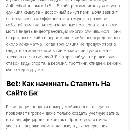
Authenticator замки 1xBet. В лайв-режиме игроку доступна
функция кэшаута – досрочный выкуп пари. Доля зависит
от начального коэффициента и текущего развития
событий в матче. Авторизованные пользователи также
могут видеть видеотрансляции многих случившихся – они
открываются либо в первом окне, либо непосредственно
около лайв-матча. Когда трансляция не предусмотрена,
следить за ходом» «событий можно при туского матч-
трекера со статистикой. Бетторы найдут те редкие для
ставок виды спорта, а керлинг, троттинг, спидвей, кейрин,
кун кхмер и другие.
Bet: Как начинать Ставить На
Сайте Бк
Регистрация вопреки номеру мобильного телефона
позволяет игрокам даже только создать учетную запись,
но а верифицировать контакт. Просто достаточно
указать запрашиваемые данные, а для завершения