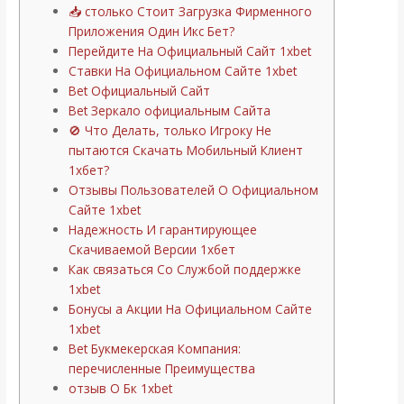
📥 столько Стоит Загрузка Фирменного
Приложения Один Икс Бет?
Перейдите На Официальный Сайт 1xbet
Ставки На Официальном Сайте 1xbet
Bet Официальный Сайт
Bet Зеркало официальным Сайта
🚫 Что Делать, только Игроку Не
пытаются Скачать Мобильный Клиент
1хбет?
Отзывы Пользователей О Официальном
Сайте 1xbet
Надежность И гарантирующее
Скачиваемой Версии 1хбет
Как связаться Со Службой поддержке
1xbet
Бонусы а Акции На Официальном Сайте
1xbet
Bet Букмекерская Компания:
перечисленные Преимущества
отзыв О Бк 1xbet