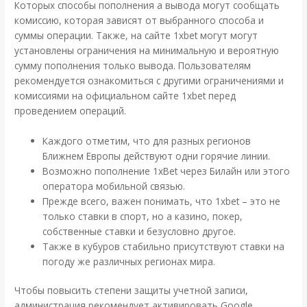
Которых способы пополнения а вывода могут сообщать
комиссию, которая зависят от выбранного способа и
суммы операции. Также, на сайте 1xbet могут могут
установлены ограничения на минимальную и вероятную
сумму пополнения только вывода. Пользователям
рекомендуется ознакомиться с другими ограничениями и
комиссиями на официальном сайте 1xbet перед
проведением операций.
Каждого отметим, что для разных регионов
Ближнем Европы действуют одни горячие линии.
Возможно пополнение 1xBet через Билайн или этого
оператора мобильной связью.
Прежде всего, важен понимать, что 1xbet – это не
только ставки в спорт, но а казино, покер,
собственные ставки и безусловно другое.
Также в кубуров стабильно присутствуют ставки на
погоду же различных регионах мира.
Чтобы повысить степени защиты учетной записи,
администрация рекомендует активировать Google