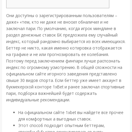
Они доступны о зарегистрированным пользователям –
даже» «тем, кто ни даже не вносил обналичил и не
заключал пари. По умолчанию, когда игрок миндлине в
раздел денежные ставок БК предложила ему случайный
индекс, который рандомно выбирается из всех имеющихся.
Беттер не никто, какая именно котировка отображается
на графике и не или прогнозировать ее колебания.
Поэтому перед заключением финпари лучше распознать
индекс по огромному усмотрению. В общей сложности на
официальном сайте игорного заведения представлено
свыше 30 видов спорта. Если беттер уже имеет аккаунт в
букмекерской конторе 1xBet и ранее заключал спортивные
пари, подборка важнейшей будет содержать
индивидуальные рекомендации.
На официальном сайте 1xbet вы найдете все прочее
для комфортных а выгодных ставок.
Этот способ подходит опытным беттерам,
способный быстро ориентироваться судя»