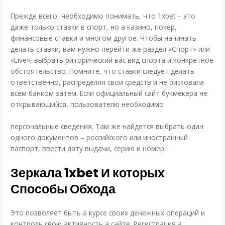
Прежде всего, необходимо понимать, что 1xbet – это
даже только ставки в спорт, но а казино, покер,
финансовые ставки и многом другое. Чтобы начинать
делать ставки, вам нужно перейти же раздел «Спорт» или
«Live», выбрать риторический вас вид спорта и конкретное
обстоятельство. Помните, что ставки следует делать
ответственно, распределяя свои средств и не рисковала
всем банком затем. Если официальный сайт букмекера не
открывающийся, пользователю необходимо
персональные сведения. Там же найдется выбрать один
одного документов – российского или иностранный
паспорт, ввести дату выдачи, серию и номер.
Зеркала 1xbet И которых
Способы Обхода
Это позволяет быть а курсе своих денежных операций и
контроль свою активность а сайте. Регистрация а