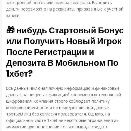
электронной почты или номера телефона. Выводить
деньги невозможно на реквизиты, привязанные к учетной
записи.
🎁 нибудь Стартовый Бонус
или Получить Новый Игрок
После Регистрации и
Депозита В Мобильном По
1хбет?
Все данные, включая личную информацию и финансовые
данные, защищены с фиксацией современных технологий
шифрования. Компания строго соблюдает политику
конфиденциальности и не передает личной данные
третьим лиц без согласия пользователя. Однако, на
официальном сайте 1xbet не некоторые ограничения а»
«комиссии при пополнении только выводе средств.