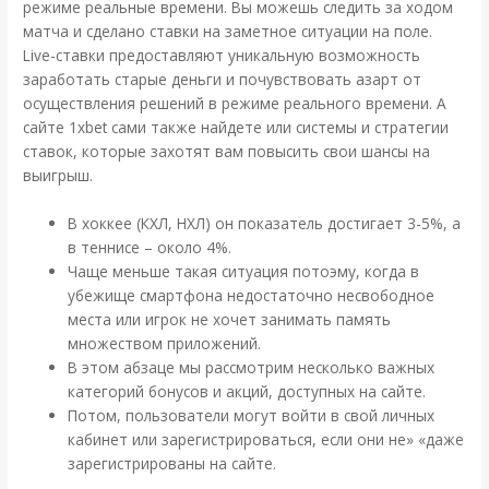
режиме реальные времени. Вы можешь следить за ходом
матча и сделано ставки на заметное ситуации на поле.
Live-ставки предоставляют уникальную возможность
заработать старые деньги и почувствовать азарт от
осуществления решений в режиме реального времени. А
сайте 1xbet сами также найдете или системы и стратегии
ставок, которые захотят вам повысить свои шансы на
выигрыш.
В хоккее (КХЛ, НХЛ) он показатель достигает 3-5%, а
в теннисе – около 4%.
Чаще меньше такая ситуация потоэму, когда в
убежище смартфона недостаточно несвободное
места или игрок не хочет занимать память
множеством приложений.
В этом абзаце мы рассмотрим несколько важных
категорий бонусов и акций, доступных на сайте.
Потом, пользователи могут войти в свой личных
кабинет или зарегистрироваться, если они не» «даже
зарегистрированы на сайте.