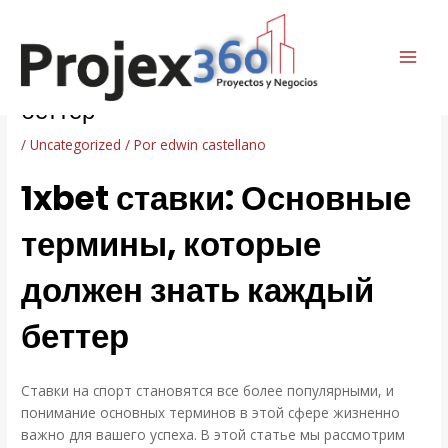
Ir
Navegación
MAI
al
de
1xbet ставки: Основные термины,
ME
contenido
entradas
которые должен знать каждый
беттер
/
Uncategorized
/ Por
edwin castellano
1xbet ставки: Основные
термины, которые
должен знать каждый
беттер
Ставки на спорт становятся все более популярными, и
понимание основных терминов в этой сфере жизненно
важно для вашего успеха. В этой статье мы рассмотрим