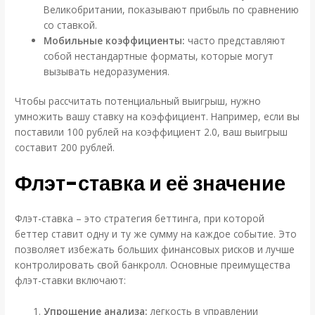
Великобритании, показывают прибыль по сравнению
со ставкой.
Мобильные коэффициенты:
часто представляют
собой нестандартные форматы, которые могут
вызывать недоразумения.
Чтобы рассчитать потенциальный выигрыш, нужно
умножить вашу ставку на коэффициент. Например, если вы
поставили 100 рублей на коэффициент 2.0, ваш выигрыш
составит 200 рублей.
Флэт-ставка и её значение
Флэт-ставка – это стратегия беттинга, при которой
беттер ставит одну и ту же сумму на каждое событие. Это
позволяет избежать больших финансовых рисков и лучше
контролировать свой банкролл. Основные преимущества
флэт-ставки включают:
Упрощение анализа:
легкость в управлении