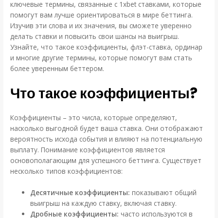
ключевые термины, связанные с 1xbet ставками, которые
помогут вам лучше ориентироваться в мире беттинга.
Изучив эти слова и их значения, вы сможете уверенно
делать ставки и повысить свои шансы на выигрыш.
Узнайте, что такое коэффициенты, флэт-ставка, ординар
и многие другие термины, которые помогут вам стать
более уверенным беттером.
Что такое коэффициенты?
Коэффициенты – это числа, которые определяют,
насколько выгодной будет ваша ставка. Они отображают
вероятность исхода события и влияют на потенциальную
выплату. Понимание коэффициентов является
основополагающим для успешного беттинга. Существует
несколько типов коэффициентов:
Десятичные коэффициенты:
показывают общий
выигрыш на каждую ставку, включая ставку.
Дробные коэффициенты:
часто используются в