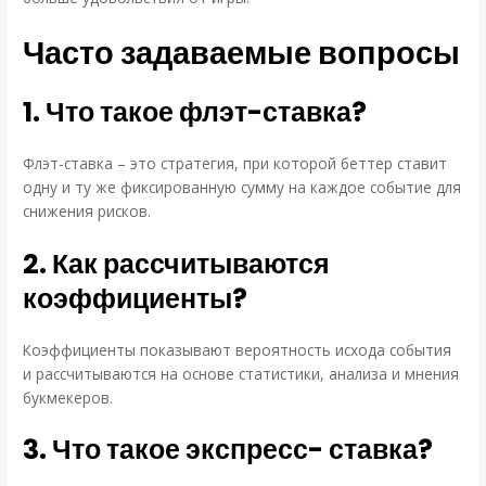
Часто задаваемые вопросы
1. Что такое флэт-ставка?
Флэт-ставка – это стратегия, при которой беттер ставит
одну и ту же фиксированную сумму на каждое событие для
снижения рисков.
2. Как рассчитываются
коэффициенты?
Коэффициенты показывают вероятность исхода события
и рассчитываются на основе статистики, анализа и мнения
букмекеров.
3. Что такое экспресс- ставка?