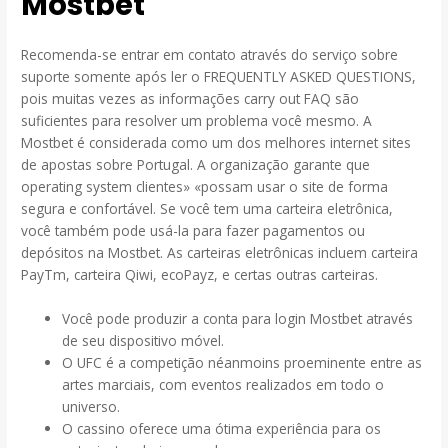
Mostbet
Recomenda-se entrar em contato através do serviço sobre
suporte somente após ler o FREQUENTLY ASKED QUESTIONS,
pois muitas vezes as informações carry out FAQ são
suficientes para resolver um problema você mesmo. A
Mostbet é considerada como um dos melhores internet sites
de apostas sobre Portugal. A organização garante que
operating system clientes» «possam usar o site de forma
segura e confortável. Se você tem uma carteira eletrônica,
você também pode usá-la para fazer pagamentos ou
depósitos na Mostbet. As carteiras eletrônicas incluem carteira
PayTm, carteira Qiwi, ecoPayz, e certas outras carteiras.
Você pode produzir a conta para login Mostbet através
de seu dispositivo móvel.
O UFC é a competição néanmoins proeminente entre as
artes marciais, com eventos realizados em todo o
universo.
O cassino oferece uma ótima experiência para os