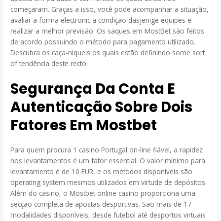
começaram. Graças a isso, você pode acompanhar a situação,
avaliar a forma electronic a condição dasjenige equipes e
realizar a melhor previsão. Os saques em MostBet são feitos
de acordo possuindo o método para pagamento utilizado.
Descubra os caça-níqueis os quais estão definindo some sort
of tendência deste recto.
Segurança Da Conta E
Autenticação Sobre Dois
Fatores Em Mostbet
Para quem procura 1 casino Portugal on-line fiável, a rapidez
nos levantamentos é um fator essential. O valor mínimo para
levantamento é de 10 EUR, e os métodos disponíveis são
operating system mesmos utilizados em virtude de depósitos.
Além do casino, o Mostbet online casino proporciona uma
secção completa de apostas desportivas. São mais de 17
modalidades disponíveis, desde futebol até desportos virtuais