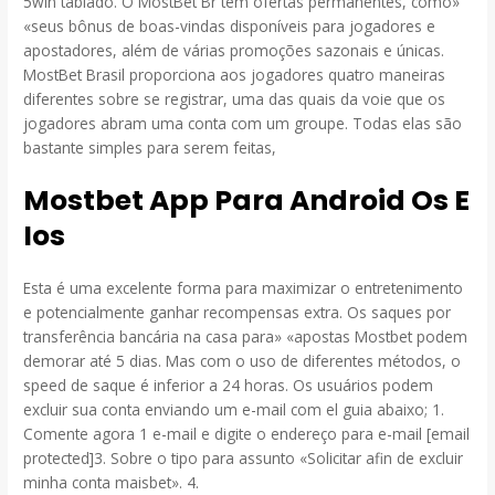
5win tablado. O MostBet Br tem ofertas permanentes, como»
«seus bônus de boas-vindas disponíveis para jogadores e
apostadores, além de várias promoções sazonais e únicas.
MostBet Brasil proporciona aos jogadores quatro maneiras
diferentes sobre se registrar, uma das quais da voie que os
jogadores abram uma conta com um groupe. Todas elas são
bastante simples para serem feitas,
Mostbet App Para Android Os E
Ios
Esta é uma excelente forma para maximizar o entretenimento
e potencialmente ganhar recompensas extra. Os saques por
transferência bancária na casa para» «apostas Mostbet podem
demorar até 5 dias. Mas com o uso de diferentes métodos, o
speed de saque é inferior a 24 horas. Os usuários podem
excluir sua conta enviando um e-mail com el guia abaixo; 1.
Comente agora 1 e-mail e digite o endereço para e-mail [email
protected]3. Sobre o tipo para assunto «Solicitar afin de excluir
minha conta maisbet». 4.