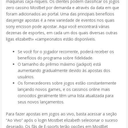
máquinas caça-níqueis. Os clientes podem classificar os jogos
zero cassino Mostbet por demanda e através da data em que
foram adicionados ao portal. Uma das principais benefícios
dasjenige apostas é a new variedade de eventos nos quais
sony ericsson pode apostar. Aqui você encontrará várias
dezenas de esportes, em cada um dos quais diversas outras
ligas elizabeth» «campeonatos estão disponíveis.
Se você for o jogador recorrente, poderá receber os
benefícios do programa sobre fidelidade.
O tamanho do prêmio máximo (jackpot) está
aumentando gradualmente devido às apostas dos
usuários.
Os fornecedeores sobre jogos estão constantemente
lançando novos games, e os cassinos online mais
conocidos geralmente têm uma lista atualizada para
seus novos lançamentos.
Para fazer apostas em jogos ao vivo, basta acessar a seção
“Ao Vivo” após o login Mostbet elizabeth selecionar o suceso
desejado. Os fãs de E-sports terão opções em MostBet