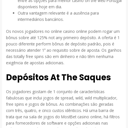
entre as opções para melhor casino on the web Portugal
disponíveis hoje em dia.
Outra vantagem relevante é a ausência para
intermediários bancários.
Os novos jogadores no online casino online podem rogar um
bônus sobre até 125% not any primeiro depósito. A oferta é 1
pouco diferente perform bônus de depósito padrão, pois é
necessário atender 1º ao requisito sobre de aposta. Os ganhos
das totally free spins são em dinheiro e não têm nenhuma
exigência de apostas adicionais.
Depósitos At The Saques
Os jogadores gostam de 1 conjunto de características
fabulosas que inclui jogos de spread, wild, wild multiplicador,
free spins e jogos de bônus. As combinações são geradas
com três, quatro, e cinco custos idênticos. Há uma barra de
trata que na sala de jogos do MostBet casino online, há filtros
para fornecedores de software e opções adicionais nas