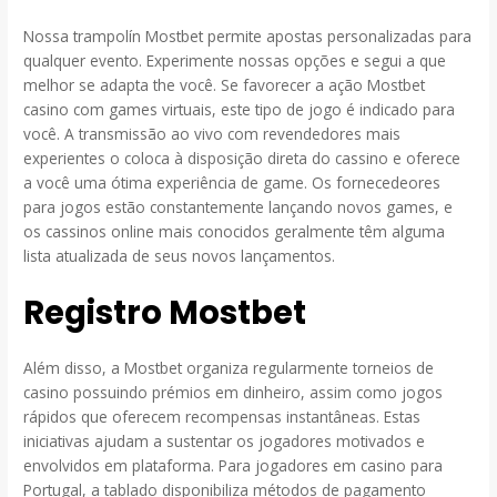
Nossa trampolín Mostbet permite apostas personalizadas para
qualquer evento. Experimente nossas opções e segui a que
melhor se adapta the você. Se favorecer a ação Mostbet
casino com games virtuais, este tipo de jogo é indicado para
você. A transmissão ao vivo com revendedores mais
experientes o coloca à disposição direta do cassino e oferece
a você uma ótima experiência de game. Os fornecedeores
para jogos estão constantemente lançando novos games, e
os cassinos online mais conocidos geralmente têm alguma
lista atualizada de seus novos lançamentos.
Registro Mostbet
Além disso, a Mostbet organiza regularmente torneios de
casino possuindo prémios em dinheiro, assim como jogos
rápidos que oferecem recompensas instantâneas. Estas
iniciativas ajudam a sustentar os jogadores motivados e
envolvidos em plataforma. Para jogadores em casino para
Portugal, a tablado disponibiliza métodos de pagamento