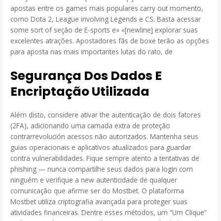
apostas entre os games mais populares carry out momento,
como Dota 2, League involving Legends e CS. Basta acessar
some sort of seção de E-sports e» «[newline] explorar suas
excelentes atrações. Apostadores fãs de boxe terão as opções
para aposta nas mais importantes lutas do rato, de
Segurança Dos Dados E
Encriptação Utilizada
Além disto, considere ativar the autenticação de dois fatores
(2FA), adicionando uma camada extra de proteção
contrarrevolución acessos não autorizados. Mantenha seus
guias operacionais e aplicativos atualizados para guardar
contra vulnerabilidades. Fique sempre atento a tentativas de
phishing — nunca compartilhe seus dados para login com
ninguém e verifique a new autenticidade de qualquer
comunicação que afirme ser do Mostbet. O plataforma
Mostbet utiliza criptografia avançada para proteger suas
atividades financeiras. Dentre esses métodos, um “Um Clique”