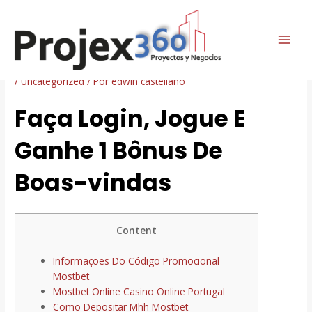
Ir
Navegación
MAI
al
de
Acesse Sua Conta E A Calo De
ME
contenido
entradas
Registro
/
Uncategorized
/ Por
edwin castellano
Faça Login, Jogue E
Ganhe 1 Bônus De
Boas-vindas
Content
Informações Do Código Promocional
Mostbet
Mostbet Online Casino Online Portugal
Como Depositar Mhh Mostbet