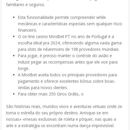
familiares e seguros.
Esta funcionalidade permite compreender while
mecânicas e características especiais sem qualquer risco
financeiro.
O on line casino Mostbet PT no ano de Portugal é a
escolha ideal pra 2024, oferecendo alguma vasta gama
para slots de néanmoins de 198 provedores mundiais.
Para jogar, é preciso manter o controle do avião e
inducir pegar as recompensas antes que ele voe para
longe.
A Mostbet aceita todos os principais provedores para
pagamento e oferece excelentes bônus sobre boas-
vindas para novos clientes.
Para obter mais 250 Giros Grátis, o
São histórias reais, mundos vivos e aventuras virtuais onde ze
torna o estrella do seu próprio destino. Arrisque-se em
nossas» «mesas exclusivas de roleta e póquer, nas quais a
arte e a estratégia se encontram numa dança imprevisível.