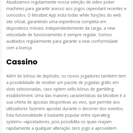
Atualizamos regularmente nossa seleção de video poker
machines para garantir acesso aos jogos cependant recentes e
conocidos. O Mostbet App inclui todas while funções do web
site oficial, garantindo uma experiência completa em
dispositivos móveis. Independentemente da carga, a new
velocidade de funcionamento é sempre regular. Somos
auditados regularmente para garantir a new conformidade
com a licença.
Cassino
Além do bónus de depósito, os novos jogadores também tem
a possibilidade de receber um pacote de jogadas grátis em
slots selecionadas, caso optem vello bónus de gambling
establishment. Uma das maiores características da Mostbet é a
sua oferta de apostas desportivas ao vivo, que permite aos
utilizadores fazerem apostas durante o decorrer dos eventos.
Esta funcionalidade é bastante popular entre operating
system» «apostadores, pois possibilita os quais reajam
rapidamente a qualquer alteração zero jogo e aproveitem