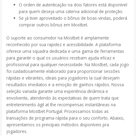
O orden de autenticação na dois fatores está disponível
para quem deseja uma caterva adicional de proteção.
Se já tiver aproveitado o bônus de boas-vindas, poderá
comprar outros bônus em Mostbet.
O suporte ao consumidor na Mostbet é amplamente
reconhecido por sua rapidez e acessibilidade. A plataforma
oferece uma squadra dedicada e uma gama de ferramentas
para garantir o qual os usuários recebam ajuda eficaz e
profissional para qualquer necessidade. Na Mostbet, cada jogo
foi cuidadosamente elaborado para proporcionar sessões
rápidas e vibrantes, ideais para jogadores la cual desejam
resultados imediatos e a emoção de ganhos rápidos. Nossa
seleção variada garante uma experiência dinâmica e
envolvente, atendendo às expectativas de quem trata que
entretenimento ágil at the recompensas instantâneas na
plataforma Mostbet Portugal. Processamos todas as
transações de programa rápida para o seu conforto. Abaixo,
apresentamos os principais métodos disponíveis pra
jogadores.