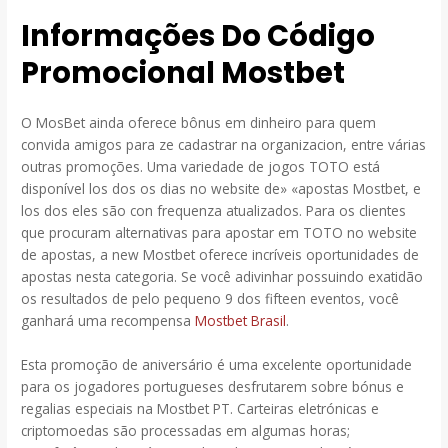
Informações Do Código
Promocional Mostbet
O MosBet ainda oferece bônus em dinheiro para quem
convida amigos para ze cadastrar na organizacion, entre várias
outras promoções. Uma variedade de jogos TOTO está
disponível los dos os dias no website de» «apostas Mostbet, e
los dos eles são con frequenza atualizados. Para os clientes
que procuram alternativas para apostar em TOTO no website
de apostas, a new Mostbet oferece incríveis oportunidades de
apostas nesta categoria. Se você adivinhar possuindo exatidão
os resultados de pelo pequeno 9 dos fifteen eventos, você
ganhará uma recompensa
Mostbet Brasil
.
Esta promoção de aniversário é uma excelente oportunidade
para os jogadores portugueses desfrutarem sobre bónus e
regalias especiais na Mostbet PT. Carteiras eletrónicas e
criptomoedas são processadas em algumas horas;