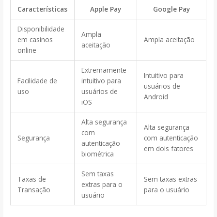
Características
Apple Pay
Google Pay
Disponibilidade
Ampla
em casinos
Ampla aceitação
aceitação
online
Extremamente
Intuitivo para
Facilidade de
intuitivo para
usuários de
uso
usuários de
Android
iOS
Alta segurança
Alta segurança
com
Segurança
com autenticação
autenticação
em dois fatores
biométrica
Sem taxas
Taxas de
Sem taxas extras
extras para o
Transação
para o usuário
usuário