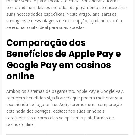
melhor website para apostas, é crucial considerar a forma
como cada um desses métodos de pagamento se encaixa nas
suas necessidades específicas. Neste artigo, analisarei as
vantagens e desvantagens de cada opção, ajudando você a
selecionar o site ideal para suas apostas.
Comparação dos
Benefícios de Apple Pay e
Google Pay em casinos
online
Ambos os sistemas de pagamento, Apple Pay e Google Pay,
oferecem benefícios significativos que podem melhorar sua
experiência de jogo online. Aqui, faremos uma comparação
detalhada dos serviços, destacando suas principais
características e como elas se aplicam a plataformas de
casinos online.