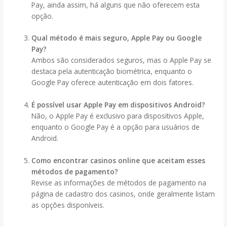
Pay, ainda assim, há alguns que não oferecem esta
opção.
Qual método é mais seguro, Apple Pay ou Google
Pay?
Ambos são considerados seguros, mas o Apple Pay se
destaca pela autenticação biométrica, enquanto o
Google Pay oferece autenticação em dois fatores.
É possível usar Apple Pay em dispositivos Android?
Não, o Apple Pay é exclusivo para dispositivos Apple,
enquanto o Google Pay é a opção para usuários de
Android.
Como encontrar casinos online que aceitam esses
métodos de pagamento?
Revise as informações de métodos de pagamento na
página de cadastro dos casinos, onde geralmente listam
as opções disponíveis.