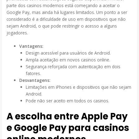
parte dos casinos modernos está começando a aceitar o
Google Pay, mas ainda há lugares limitados. Um ponto a ser
considerado é a dificuldade de uso em dispositivos que não
sejam Android, o que pode restringir o acesso a alguns
jogadores.
Vantagens:
Design acessível para usuários de Android.
Ampla aceitação em novos casinos online.
Segurança reforçada com autenticação em dois
fatores.
Desvantagens:
Limitações em iPhones e dispositivos que não sejam
Android.
Pode não ser aceito em todos os casinos.
A escolha entre Apple Pay
e Google Pay para casinos