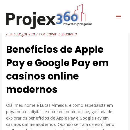
Ir
Navegación
MAI
al
de
Benefícios de Apple Pay e Google
ME
contenido
entradas
Pay em casinos online modernos
/
Uncategorized
/ Por
edwin castellano
Benefícios de Apple
Pay e Google Pay em
casinos online
modernos
Olá, meu nome é Lucas Almeida, e como especialista em
pagamentos digitais e entretenimento online, gostaria de
explorar os
benefícios de Apple Pay e Google Pay em
casinos online modernos
. Quando se trata de escolher o