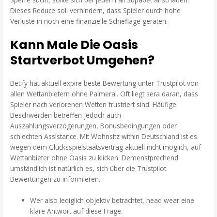
Dieses Reduce soll verhindern, dass Spieler durch hohe
Verluste in noch eine finanzielle Schieflage geraten.
Kann Male Die Oasis
Startverbot Umgehen?
Betify hat aktuell expire beste Bewertung unter Trustpilot von
allen Wettanbietern ohne Palmeral. Oft liegt sera daran, dass
Spieler nach verlorenen Wetten frustriert sind. Häufige
Beschwerden betreffen jedoch auch
Auszahlungsverzögerungen, Bonusbedingungen oder
schlechten Assistance. Mit Wohnsitz within Deutschland ist es
wegen dem Glücksspielstaatsvertrag aktuell nicht möglich, auf
Wettanbieter ohne Oasis zu klicken. Demenstprechend
umständlich ist natürlich es, sich über die Trustpilot
Bewertungen zu informieren.
Wer also lediglich objektiv betrachtet, head wear eine
klare Antwort auf diese Frage.