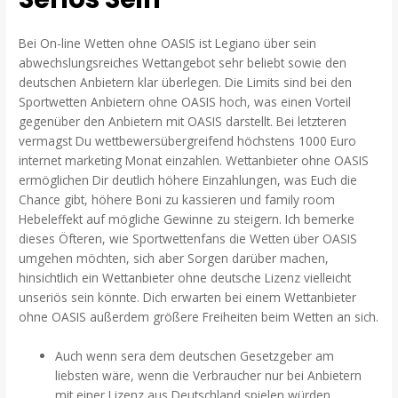
Bei On-line Wetten ohne OASIS ist Legiano über sein
abwechslungsreiches Wettangebot sehr beliebt sowie den
deutschen Anbietern klar überlegen. Die Limits sind bei den
Sportwetten Anbietern ohne OASIS hoch, was einen Vorteil
gegenüber den Anbietern mit OASIS darstellt. Bei letzteren
vermagst Du wettbewersübergreifend höchstens 1000 Euro
internet marketing Monat einzahlen. Wettanbieter ohne OASIS
ermöglichen Dir deutlich höhere Einzahlungen, was Euch die
Chance gibt, höhere Boni zu kassieren und family room
Hebeleffekt auf mögliche Gewinne zu steigern. Ich bemerke
dieses Öfteren, wie Sportwettenfans die Wetten über OASIS
umgehen möchten, sich aber Sorgen darüber machen,
hinsichtlich ein Wettanbieter ohne deutsche Lizenz vielleicht
unseriös sein könnte. Dich erwarten bei einem Wettanbieter
ohne OASIS außerdem größere Freiheiten beim Wetten an sich.
Auch wenn sera dem deutschen Gesetzgeber am
liebsten wäre, wenn die Verbraucher nur bei Anbietern
mit einer Lizenz aus Deutschland spielen würden.