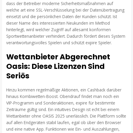
dass der Betreiber moderne Sicherheitsmaßnahmen auf
welche art eine SSL-Verschlüsselung bei der Datenübertragung
einsetzt und die persönlichen Daten der Kunden schützt. Ist
dieser Name des interessierten Neukunden im Method
hinterlegt, wird welcher Zugriff auf allesamt konformen
Sportwettenanbieter verhindert. Dadurch fördert dieses System
verantwortungsvolles Spielen und schützt expire Spieler.
Wettanbieter Abgerechnet
Oasis: Diese Lizenzen Sind
Seriös
Hinzu kommen regelmäßige Aktionen, ein Cashback darüber
hinaus Kombiwetten-Boost. Obendrauf findet man noch ein
VIP-Programm und Sonderaktionen, expire für bestimmte
Zeiträume gültig sind. Ein intuitives Design ist echt bei einem
Wettanbieter ohne OASIS 2025 unerlässlich. Die Plattform sollte
auf allen Endgeräten stabil laufen, egal ob über den Browser
und eine native App. Funktionen wie Ein- und Auszahlungen,