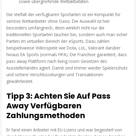
sowie übergreifende Wettaktivitäten.
Die Vielfalt der verfügbaren Sportarten ist ein Kernpunkt für
seriöse Wettanbieter ohne Oasis. Die Auswahl ist hier
besonders umfangreich, denn wirklich nicht nur die
traditionellen Sportarten tauchen bei, sondern auch man sicher
Partien im virtuellen Bereich der eSports. Dazu zählen
beispielsweise Videospiele wie Dota, LoL, Valorant darüber
hinaus EA Sports (vormals FIFA). Die Franchise garantiert, dass
pass away Plattform nach living room Gesetzen des
Ausstellerlandes agiert. Damit sind immer wieder Spielerschutz
und sichere Verschlüsselungen und Transaktionen
gewährleistet.
Tipp 3: Achten Sie Auf Pass
Away Verfügbaren
Zahlungsmethoden
Er fand einen Anbieter mit EU-Lizenz und war begeistert von