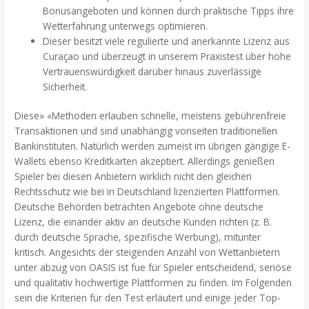
Bonusangeboten und können durch praktische Tipps ihre
Wetterfahrung unterwegs optimieren.
Dieser besitzt viele regulierte und anerkannte Lizenz aus
Curaçao und überzeugt in unserem Praxistest über hohe
Vertrauenswürdigkeit darüber hinaus zuverlässige
Sicherheit.
Diese» «Methoden erlauben schnelle, meistens gebührenfreie
Transaktionen und sind unabhängig vonseiten traditionellen
Bankinstituten. Natürlich werden zumeist im übrigen gängige E-
Wallets ebenso Kreditkarten akzeptiert. Allerdings genießen
Spieler bei diesen Anbietern wirklich nicht den gleichen
Rechtsschutz wie bei in Deutschland lizenzierten Plattformen.
Deutsche Behörden betrachten Angebote ohne deutsche
Lizenz, die einander aktiv an deutsche Kunden richten (z. B.
durch deutsche Sprache, spezifische Werbung), mitunter
kritisch. Angesichts der steigenden Anzahl von Wettanbietern
unter abzug von OASIS ist fue für Spieler entscheidend, seriöse
und qualitativ hochwertige Plattformen zu finden. Im Folgenden
sein die Kriterien für den Test erläutert und einige jeder Top-