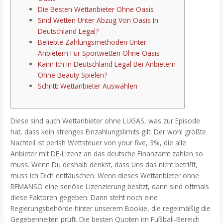
Die Besten Wettanbieter Ohne Oasis
Sind Wetten Unter Abzug Von Oasis In
Deutschland Legal?
Beliebte Zahlungsmethoden Unter
Anbietern Für Sportwetten Ohne Oasis
Kann Ich In Deutschland Legal Bei Anbietern
Ohne Beauty Spielen?
Schritt: Wettanbieter Auswählen
Diese sind auch Wettanbieter ohne LUGAS, was zur Episode
hat, dass kein strenges Einzahlungslimits gilt. Der wohl größte
Nachteil ist perish Wettsteuer von your five, 3%, die alle
Anbieter mit DE-Lizenz an das deutsche Finanzamt zahlen so
muss. Wenn Du deshalb denkst, dass Uns das nicht betrifft,
muss ich Dich enttäuschen. Wenn dieses Wettanbieter ohne
REMANSO eine seriöse Lizenzierung besitzt, dann sind oftmals
diese Faktoren gegeben. Dann steht noch eine
Regierungsbehörde hinter unserem Bookie, die regelmäßig die
Gegebenheiten prüft. Die besten Quoten im Fußball-Bereich