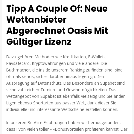
Tipp A Couple Of: Neue
Wettanbieter
Abgerechnet Oasis Mit
Gültiger Lizenz
Dazu gehören Methoden wie Kreditkarten, E-Wallets,
Paysafecard, Kryptowährungen und viele andere. Die
Buchmacher, die inside unserem Ranking zu finden sind, sind
oftmals seriös, sicher darüber hinaus legen großen
Ausprägung auf Datenschutz. Das Besondere an Supabet sind
seine zahlreichen Turniere und Gewinnmöglichkeiten. Das
Wettangebot von Supabet ist ebenfalls vielseitig und Sie finden
Ligen ebenso Sportarten aus passer Welt, dank dieser Sie
individuelle und interessante Wettscheine erstellen können.
In unseren BetAlice Erfahrungen haben wir herausgefunden,
dass I von vielen tollen» «Bonusvorteilen profitieren kannst. Der