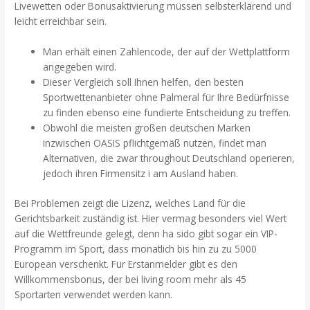
Livewetten oder Bonusaktivierung müssen selbsterklärend und
leicht erreichbar sein.
Man erhält einen Zahlencode, der auf der Wettplattform
angegeben wird.
Dieser Vergleich soll Ihnen helfen, den besten
Sportwettenanbieter ohne Palmeral für Ihre Bedürfnisse
zu finden ebenso eine fundierte Entscheidung zu treffen.
Obwohl die meisten großen deutschen Marken
inzwischen OASIS pflichtgemäß nutzen, findet man
Alternativen, die zwar throughout Deutschland operieren,
jedoch ihren Firmensitz i am Ausland haben.
Bei Problemen zeigt die Lizenz, welches Land für die
Gerichtsbarkeit zuständig ist. Hier vermag besonders viel Wert
auf die Wettfreunde gelegt, denn ha sido gibt sogar ein VIP-
Programm im Sport, dass monatlich bis hin zu zu 5000
European verschenkt. Für Erstanmelder gibt es den
Willkommensbonus, der bei living room mehr als 45
Sportarten verwendet werden kann.