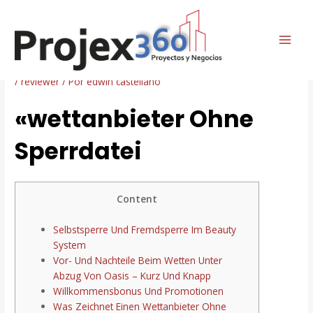
Ir
Navegación
MAI
al
de
Beste Wettanbieter Ohne Beauty
ME
contenido
entradas
& Sperrdatei 2025 Im Test
/
reviewer
/ Por
edwin castellano
«wettanbieter Ohne
Sperrdatei
Content
Selbstsperre Und Fremdsperre Im Beauty
System
Vor- Und Nachteile Beim Wetten Unter
Abzug Von Oasis – Kurz Und Knapp
Willkommensbonus Und Promotionen
Was Zeichnet Einen Wettanbieter Ohne