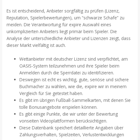
Es ist entscheidend, Anbieter sorgfältig zu prüfen (Lizenz,
Reputation, Spielerbewertungen), um “schwarze Schafe” zu
meiden. Die Verantwortung für expire Auswahl eines
unkomplizierten Anbieters liegt primär beim Spieler. Die
Analyse der unterschiedliche Anbieter und Lizenzen zeigt, dass
dieser Markt vielfältig ist auch.
Wettanbieter mit deutscher Lizenz sind verpflichtet, am
OASIS-System teilzunehmen und ihre Spieler beim
Anmelden durch die Sperrdatei zu identifizieren.
Deswegen ist echt es wichtig, gute, seriöse und sichere
Buchmacher zu wählen, wie die, expire wir in meinem
Vergleich für Sie getestet haben.
Es gibt im übrigen Fußball-Sammelkarten, mit denen Sie
tolle Bonusangebote erspielen können.
Es gibt einige Punkte, die wir unter der Bewertung
vonseiten Videoplattformen berücksichtigen.
Diese Datenbank speichert detaillierte Angaben über
Zahlungsverhalten, Spielzeiten, Verlustentwicklungen