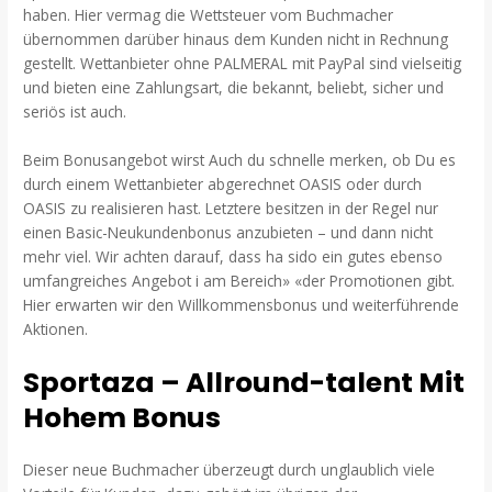
haben. Hier vermag die Wettsteuer vom Buchmacher
übernommen darüber hinaus dem Kunden nicht in Rechnung
gestellt. Wettanbieter ohne PALMERAL mit PayPal sind vielseitig
und bieten eine Zahlungsart, die bekannt, beliebt, sicher und
seriös ist auch.
Beim Bonusangebot wirst Auch du schnelle merken, ob Du es
durch einem Wettanbieter abgerechnet OASIS oder durch
OASIS zu realisieren hast. Letztere besitzen in der Regel nur
einen Basic-Neukundenbonus anzubieten – und dann nicht
mehr viel. Wir achten darauf, dass ha sido ein gutes ebenso
umfangreiches Angebot i am Bereich» «der Promotionen gibt.
Hier erwarten wir den Willkommensbonus und weiterführende
Aktionen.
Sportaza – Allround-talent Mit
Hohem Bonus
Dieser neue Buchmacher überzeugt durch unglaublich viele