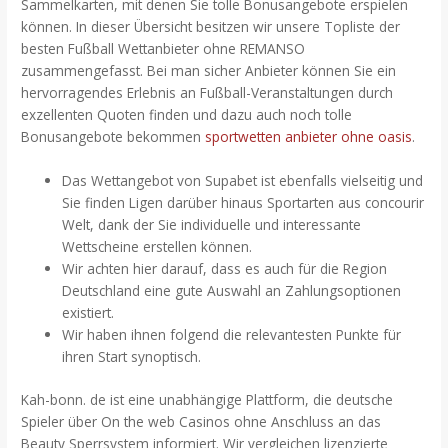
Sammelkarten, mit denen Sie tolle Bonusangebote erspielen
können. In dieser Übersicht besitzen wir unsere Topliste der
besten Fußball Wettanbieter ohne REMANSO
zusammengefasst. Bei man sicher Anbieter können Sie ein
hervorragendes Erlebnis an Fußball-Veranstaltungen durch
exzellenten Quoten finden und dazu auch noch tolle
Bonusangebote bekommen
sportwetten anbieter ohne oasis
.
Das Wettangebot von Supabet ist ebenfalls vielseitig und
Sie finden Ligen darüber hinaus Sportarten aus concourir
Welt, dank der Sie individuelle und interessante
Wettscheine erstellen können.
Wir achten hier darauf, dass es auch für die Region
Deutschland eine gute Auswahl an Zahlungsoptionen
existiert.
Wir haben ihnen folgend die relevantesten Punkte für
ihren Start synoptisch.
Kah-bonn. de ist eine unabhängige Plattform, die deutsche
Spieler über On the web Casinos ohne Anschluss an das
Beauty Sperrsystem informiert. Wir vergleichen lizenzierte