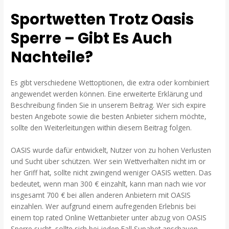
Sportwetten Trotz Oasis
Sperre – Gibt Es Auch
Nachteile?
Es gibt verschiedene Wettoptionen, die extra oder kombiniert
angewendet werden können. Eine erweiterte Erklärung und
Beschreibung finden Sie in unserem Beitrag. Wer sich expire
besten Angebote sowie die besten Anbieter sichern möchte,
sollte den Weiterleitungen within diesem Beitrag folgen.
OASIS wurde dafür entwickelt, Nutzer von zu hohen Verlusten
und Sucht über schützen. Wer sein Wettverhalten nicht im or
her Griff hat, sollte nicht zwingend weniger OASIS wetten. Das
bedeutet, wenn man 300 € einzahlt, kann man nach wie vor
insgesamt 700 € bei allen anderen Anbietern mit OASIS
einzahlen. Wer aufgrund einem aufregenden Erlebnis bei
einem top rated Online Wettanbieter unter abzug von OASIS
Sperre sucht, sollte sich bei jeden Fall Supabet anschauen.