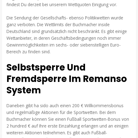
findest Du derzeit bei unserem Wettquoten Einigung vor.
Die Sendung der Gesellschafts- ebenso Politikwetten wurde
ganz verboten. Die Wettlimits der Buchmacher inside
Deutschland sind grundsätzlich nicht beschränkt. Es gibt einige
Wettanbieter, in deren Geschäftsbedingungen noch immer
Gewinnmöglichkeiten im sechs- oder siebenstelligen Euro-
Bereich zu finden sind.
Selbstsperre Und
Fremdsperre Im Remanso
System
Daneben gibt ha sido auch einen 200 € Willkommensbonus
und regelmäßige Aktionen für die Sportwetten. Bei dem
Buchmacher können Sie einen Fußball Sportwetten-Bonus von
2 hundred € auf Ihre erste Einzahlung erlangen und an einigen
weiteren Aktionen teilnehmen. Es gibt auch Fußball-