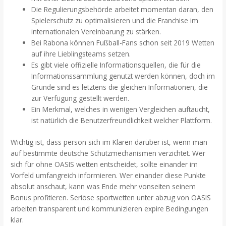
Die Regulierungsbehörde arbeitet momentan daran, den
Spielerschutz zu optimalisieren und die Franchise im
internationalen Vereinbarung zu stärken.
Bei Rabona können Fußball-Fans schon seit 2019 Wetten
auf ihre Lieblingsteams setzen.
Es gibt viele offizielle Informationsquellen, die für die
Informationssammlung genutzt werden können, doch im
Grunde sind es letztens die gleichen Informationen, die
zur Verfügung gestellt werden.
Ein Merkmal, welches in wenigen Vergleichen auftaucht,
ist natürlich die Benutzerfreundlichkeit welcher Plattform.
Wichtig ist, dass person sich im Klaren darüber ist, wenn man
auf bestimmte deutsche Schutzmechanismen verzichtet. Wer
sich für ohne OASIS wetten entscheidet, sollte einander im
Vorfeld umfangreich informieren. Wer einander diese Punkte
absolut anschaut, kann was Ende mehr vonseiten seinem
Bonus profitieren. Seriöse sportwetten unter abzug von OASIS
arbeiten transparent und kommunizieren expire Bedingungen
klar.