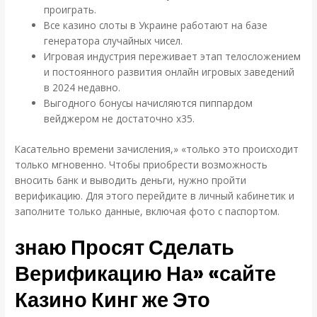
проиграть.
Все казино слоты в Украине работают на базе
генератора случайных чисел.
Игровая индустрия переживает этап телосложением
и постоянного развития онлайн игровых заведений
в 2024 недавно.
Выгодного бонусы начисляются пиппардом
вейджером не достаточно х35.
Касательно времени зачисления,» «только это происходит
только мгновенно. Чтобы приобрести возможность
вносить банк и выводить деньги, нужно пройти
верификацию. Для этого перейдите в личный кабинетик и
заполните только данные, включая фото с паспортом.
знаю Просят Сделать
Верификацию На» «сайте
Казино Кинг же Это