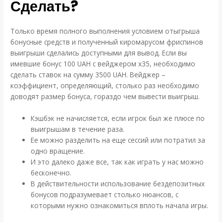
Сделать?
Только время полного выполнения условием отыгрыша
бонусные средств и полученный киромарусом фриспинов
выигрыши сделались доступными для вывод. Если вы
имевшие бонус 100 UAH с вейджером x35, необходимо
сделать ставок на сумму 3500 UAH. Вейджер –
коэффициент, определяющий, столько раз необходимо
доводят размер бонуса, гораздо чем вывести выигрыш.
Кэшбэк не начисляется, если игрок был же плюсе по
выигрышам в течение раза.
Ее можно разделить на еще сессий или потратил за
одно вращение.
И это далеко даже все, так как играть у нас можно
бесконечно.
В действительности использование бездепозитных
бонусов подразумевает столько нюансов, с
которыми нужно ознакомиться вплоть начала игры.