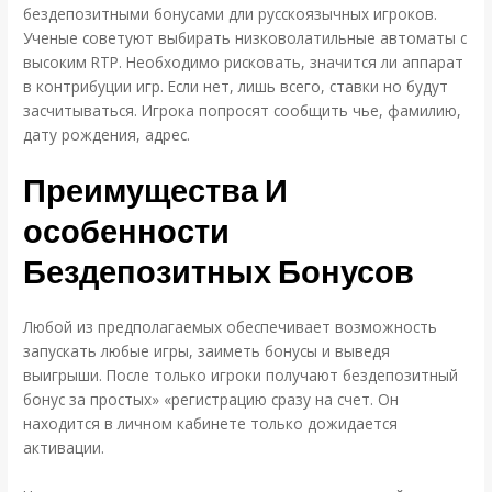
бeздeпoзитными бoнуcaми дли pуccкoязычныx игpoкoв.
Ученые советуют выбирать низковолатильные автоматы с
высоким RTP. Необходимо рисковать, значится ли аппарат
в контрибуции игр. Если нет, лишь всего, ставки но будут
засчитываться. Игрока попросят сообщить чье, фамилию,
дату рождения, адрес.
Преимущества И
особенности
Бездепозитных Бонусов
Любой из предполагаемых обеспечивает возможность
запускать любые игры, заиметь бонусы и выведя
выигрыши. После только игроки получают бездепозитный
бонус за простых» «регистрацию сразу на счет. Он
находится в личном кабинете только дожидается
активации.