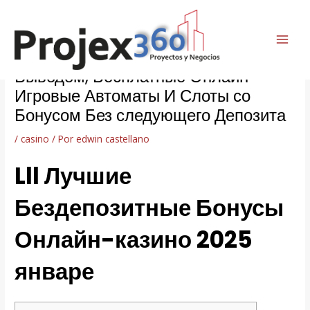
Ir
Navegación
MAI
al
de
Бездепозитные Бонусы в Казино В
ME
contenido
entradas
2025 Году За Регистрацию С
Выводом, Бесплатные Онлайн
Игровые Автоматы И Слоты со
Бонусом Без следующего Депозита
/
casino
/ Por
edwin castellano
Lll Лучшие
Бездепозитные Бонусы
Онлайн-казино 2025
январе