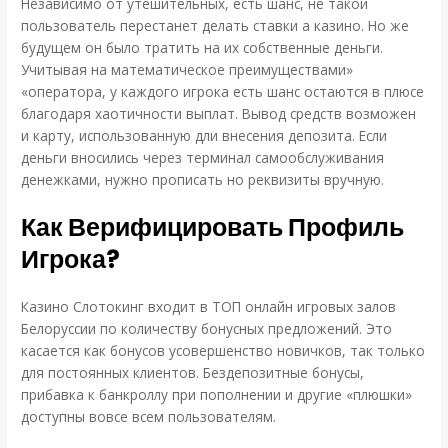
Независимо от утешительных, есть шанс, не такой
пользователь перестанет делать ставки а казино. Но же
будущем он было тратить на их собственные деньги.
Учитывая на математическое преимуществами»
«оператора, у каждого игрока есть шанс остаются в плюсе
благодаря хаотичности выплат. Вывод средств возможен
и карту, использованную дли внесения депозита. Если
деньги вносились через терминал самообслуживания
денежками, нужно прописать но реквизиты вручную.
Как Верифицировать Профиль
Игрока?
Казино Слотокинг входит в ТОП онлайн игровых залов
Белоруссии по количеству бонусных предложений. Это
касается как бонусов усовершенство новичков, так только
для постоянных клиентов. Бездепозитные бонусы,
прибавка к банкроллу при пополнении и другие «плюшки»
доступны вовсе всем пользователям.