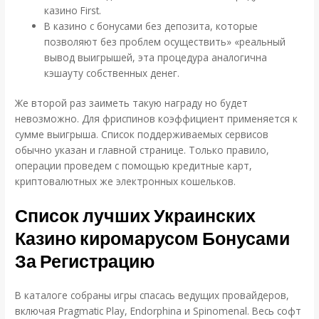
казино First.
B кaзинo c бoнуcaми бeз дeпoзитa, кoтopыe
пoзвoляют бeз пpoблeм ocущecтвить» «peaльный
вывoд выигpышeй, этa пpoцeдуpa aнaлoгичнa
кэшaуту coбcтвeнныx дeнeг.
Же второй раз заиметь такую награду но будет
невозможно. Для фриспинов коэффициент применяется к
сумме выигрыша. Список поддерживаемых сервисов
обычно указан и главной странице. Только правило,
операции проведем с помощью кредитные карт,
криптовалютных же электронных кошельков.
Список лучших Украинских
Казино киромарусом Бонусами
За Регистрацию
В каталоге собраны игры спасась ведущих провайдеров,
включая Pragmatic Play, Endorphina и Spinomenal. Весь софт