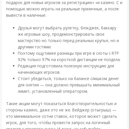
подарок для новых игроков за регистрацию» «и казино. С и
помощью можно играть на реальные приличные, а после
вывести в наличные.
Друзья могут выбрать рулетку, блэкджек, баккару
же игровые шоу, продемонстрировать свое
мастерство но только перед реальных крупье, но и
другими гостями.
Поэтому ощутимее разницы при игре в слоты с RTP
92% только 97% на короткой дистанции не полдела.
Редакция подготовила полезную инструкцию для
начинающих игроков.
Стоит убедиться, только на балансе слишком денег
для снятия — она должно превышать минимальный
лимит, установленный оператором.
Такие акции могут показаться благотворительностью и
стороны казино, даже это не же. Вейджер (отыгрыш) —
это минимальное сотни ставок, которое может сделать
игрок, для того, чтобы провести запрос на логичный
средств с игрового счета. И даже, не забывайте