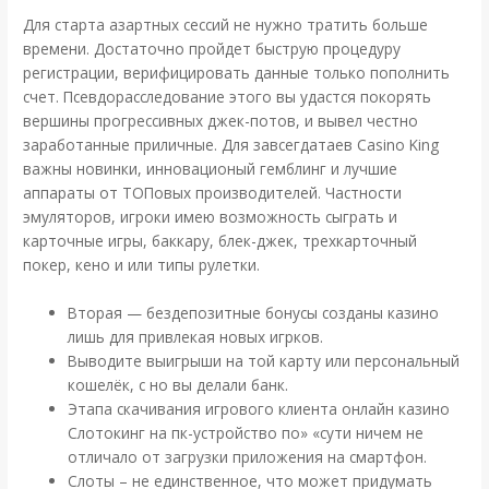
Для старта азартных сессий не нужно тратить больше
времени. Достаточно пройдет быструю процедуру
регистрации, верифицировать данные только пополнить
счет. Псевдорасследование этого вы удастся покорять
вершины прогрессивных джек-потов, и вывел честно
заработанные приличные. Для завсегдатаев Casino King
важны новинки, инновационый гемблинг и лучшие
аппараты от ТОПовых производителей. Частности
эмуляторов, игроки имею возможность сыграть и
карточные игры, баккару, блек-джек, трехкарточный
покер, кено и или типы рулетки.
Вторая — бездепозитные бонусы созданы казино
лишь для привлекая новых игрков.
Выводите выигрыши на той карту или персональный
кошелёк, с но вы делали банк.
Этапа скачивания игрового клиента онлайн казино
Слотокинг на пк-устройство по» «сути ничем не
отличало от загрузки приложения на смартфон.
Слоты – не единственное, что может придумать