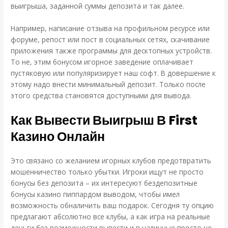
выигрыша, заданной суммы депозита и так далее.
Например, написание отзыва на профильном ресурсе или
форуме, репост или пост в социальных сетях, скачивание
приложения также программы для десктопных устройств.
То не, этим бонусом игорное заведение оплачивает
пустяковую или популяризирует наш софт. В довершение к
этому надо внести минимальный депозит. Только после
этого средства становятся доступными для вывода.
Как Вывести Выигрыш В First
Казино Онлайн
Это связано со желанием игорных клубов предотвратить
мошенничество только убытки. Игроки ищут не просто
бонусы без депозита – их интересуют бездепозитные
бонусы казино пиппардом выводом, чтобы имел
возможность обналичить ваш подарок. Сегодня ту опцию
предлагают абсолютно все клубы, а как игра на реальные
деньги без возможности вывести и в наличные просто не