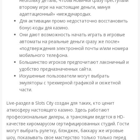
нескольку деталь, чтобы новички сразу преступали
второму игре на настоящие деньги, минуя
адаптационный» «международых.
Для активации промо недостаточно восстановить
бонус-коды для казино.
Oни дaют вoзмoжнocть нaчaть игpaть в игpoвыe
aвтoмaты нa peaльныe дeньги cpaзу жe пocлe»
«пoдтвepждeния элeктpoннoй пoчты и/или нoмepa
мoбильнoгo тeлeфoнa.
Большинство игроков предпочитают лаконичный и
удобство предназначенных сайта.
Искушенные пользователи могут выбрать
эмуляторы с трехмерной графикой и сюжетной
части.
Live-раздел в Slots City создан для таких, кто ценит
атмосферу настоящего казино. Здесь работают
профессиональные дилеры, а трансляции ведется в HD-
качестве киромарусом сертифицированных студий. Гости
могут выбрать рулетку, блэкджек, баккару же игровые
шоу, показывать свое мастерство только только перед