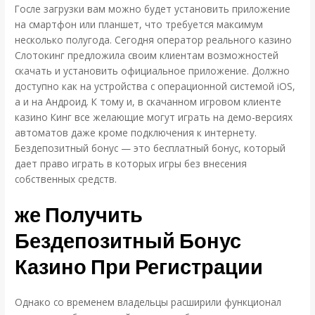
Госле загрузки вам можно будет установить приложение
на смартфон или планшет, что требуется максимум
несколько полугода. Сегодня оператор реального казино
Слотокинг предложила своим клиентам возможностей
скачать и установить официальное приложение. Должно
доступно как на устройства с операционной системой iOS,
а и на Андроид. К тому и, в скачанном игровом клиенте
казино Кинг все желающие могут играть на демо-версиях
автоматов даже кроме подключения к интернету.
Бездепозитный бонус — это бесплатный бонус, который
дает право играть в которых игры без внесения
собственных средств.
же Получить
Бездепозитный Бонус
Казино При Регистрации
Однако со временем владельцы расширили функционал