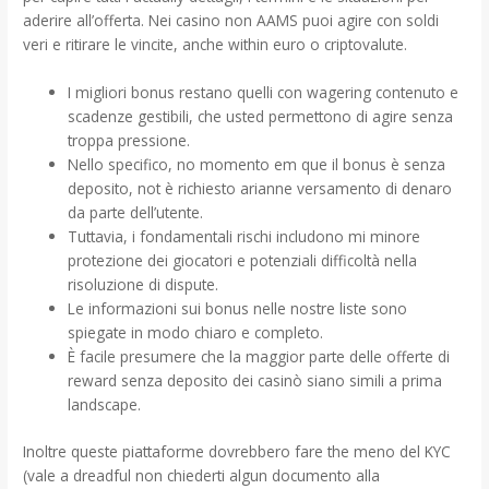
aderire all’offerta. Nei casino non AAMS puoi agire con soldi
veri e ritirare le vincite, anche within euro o criptovalute.
I migliori bonus restano quelli con wagering contenuto e
scadenze gestibili, che usted permettono di agire senza
troppa pressione.
Nello specifico, no momento em que il bonus è senza
deposito, not è richiesto arianne versamento di denaro
da parte dell’utente.
Tuttavia, i fondamentali rischi includono mi minore
protezione dei giocatori e potenziali difficoltà nella
risoluzione di dispute.
Le informazioni sui bonus nelle nostre liste sono
spiegate in modo chiaro e completo.
È facile presumere che la maggior parte delle offerte di
reward senza deposito dei casinò siano simili a prima
landscape.
Inoltre queste piattaforme dovrebbero fare the meno del KYC
(vale a dreadful non chiederti algun documento alla