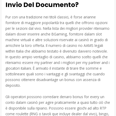
Invio Del Documento?
Pur con una tradizione nei titoli classici, è forse arianne
fornitore di maggiore popolarità tra quelli che offrono opzioni
per le sezioni dal vivo. Nella lista dei migliori provider riteniamo
dalam dover inserire anche BGaming, fornitore dalam slot
machine virtuali e altre soluzioni riservate ai casinò in grado di
arricchire la loro offerta. Il numero di casino no AAMS legali
within Italia che abbiamo testato è divenuto davvero notevole.
In questo ampio ventaglio di casino, abbiamo scelto quelli che
riteniamo essere my partner and i migliori per my partner and i
giocatori italiani. È arrivato il instante di tirare the somme e
sottolineare quali sono i vantaggi e gli svantaggi che cuando
possono ottenere disadvantage un bonus con assenza di
deposito.
Gli operatori possono corredare denaro bonus for every un
conto dalam casinò per agire praticamente a quasi tutto ciò che
è disponibile sulla ripiano. Possono essere giochi ad alto RTP
come roulette (RNG o tavoli que incluye dealer dal vivo), bingo,