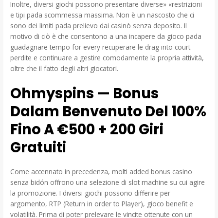
Inoltre, diversi giochi possono presentare diverse» «restrizioni
e tipi pada scommessa massima. Non è un nascosto che ci
sono dei limiti pada prelievo dai casinò senza deposito. Il
motivo di ciò è che consentono a una incapere da gioco pada
guadagnare tempo for every recuperare le drag into court
perdite e continuare a gestire comodamente la propria attività,
oltre che il fatto degli altri giocatori.
Ohmyspins — Bonus
Dalam Benvenuto Del 100%
Fino A €500 + 200 Giri
Gratuiti
Come accennato in precedenza, molti added bonus casino
senza bidón offrono una selezione di slot machine su cui agire
la promozione. I diversi giochi possono differire per
argomento, RTP (Return in order to Player), gioco benefit e
volatilità. Prima di poter prelevare le vincite ottenute con un