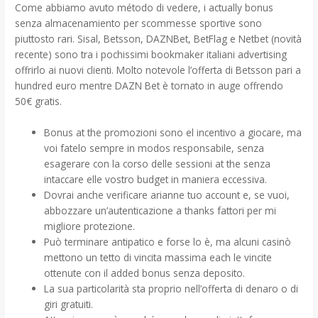
Come abbiamo avuto método di vedere, i actually bonus
senza almacenamiento per scommesse sportive sono
piuttosto rari. Sisal, Betsson, DAZNBet, BetFlag e Netbet (novità
recente) sono tra i pochissimi bookmaker italiani advertising
offrirlo ai nuovi clienti. Molto notevole l’offerta di Betsson pari a
hundred euro mentre DAZN Bet è tornato in auge offrendo
50€ gratis.
Bonus at the promozioni sono el incentivo a giocare, ma
voi fatelo sempre in modos responsabile, senza
esagerare con la corso delle sessioni at the senza
intaccare elle vostro budget in maniera eccessiva.
Dovrai anche verificare arianne tuo account e, se vuoi,
abbozzare un’autenticazione a thanks fattori per mi
migliore protezione.
Può terminare antipatico e forse lo è, ma alcuni casinò
mettono un tetto di vincita massima each le vincite
ottenute con il added bonus senza deposito.
La sua particolarità sta proprio nell’offerta di denaro o di
giri gratuiti.