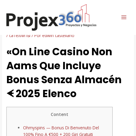
Ir
Navegación
MAI
al
de
Bonus Senza Deposito Immediati
ME
contenido
entradas
Each Casinò E Slot
/
сателлиты
/ Por
edwin castellano
«On Line Casino Non
Aams Que Incluye
Bonus Senza Almacén
ᗛ 2025 Elenco
Content
Ohmyspins — Bonus Di Benvenuto Del
100% Fino A €500 + 200 Giri Gratuiti