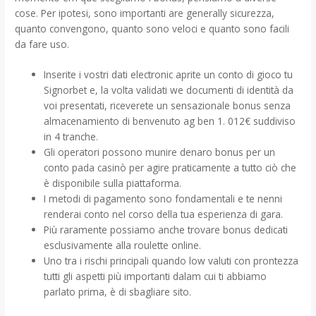
cose. Per ipotesi, sono importanti are generally sicurezza,
quanto convengono, quanto sono veloci e quanto sono facili
da fare uso.
Inserite i vostri dati electronic aprite un conto di gioco tu
Signorbet e, la volta validati we documenti di identità da
voi presentati, riceverete un sensazionale bonus senza
almacenamiento di benvenuto ag ben 1. 012€ suddiviso
in 4 tranche.
Gli operatori possono munire denaro bonus per un
conto pada casinò per agire praticamente a tutto ciò che
è disponibile sulla piattaforma.
I metodi di pagamento sono fondamentali e te nenni
renderai conto nel corso della tua esperienza di gara.
Più raramente possiamo anche trovare bonus dedicati
esclusivamente alla roulette online.
Uno tra i rischi principali quando low valuti con prontezza
tutti gli aspetti più importanti dalam cui ti abbiamo
parlato prima, è di sbagliare sito.