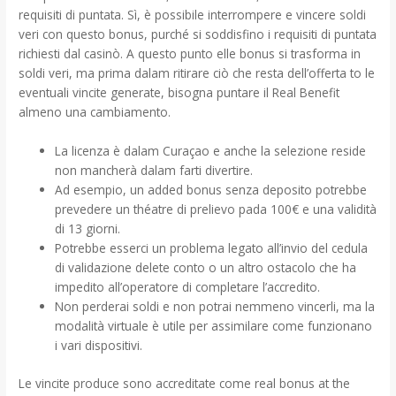
requisiti di puntata. Sì, è possibile interrompere e vincere soldi
veri con questo bonus, purché si soddisfino i requisiti di puntata
richiesti dal casinò. A questo punto elle bonus si trasforma in
soldi veri, ma prima dalam ritirare ciò che resta dell’offerta to le
eventuali vincite generate, bisogna puntare il Real Benefit
almeno una cambiamento.
La licenza è dalam Curaçao e anche la selezione reside
non mancherà dalam farti divertire.
Ad esempio, un added bonus senza deposito potrebbe
prevedere un théatre di prelievo pada 100€ e una validità
di 13 giorni.
Potrebbe esserci un problema legato all’invio del cedula
di validazione delete conto o un altro ostacolo che ha
impedito all’operatore di completare l’accredito.
Non perderai soldi e non potrai nemmeno vincerli, ma la
modalità virtuale è utile per assimilare come funzionano
i vari dispositivi.
Le vincite produce sono accreditate come real bonus at the