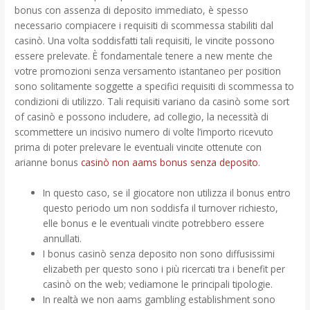
bonus con assenza di deposito immediato, è spesso
necessario compiacere i requisiti di scommessa stabiliti dal
casinò. Una volta soddisfatti tali requisiti, le vincite possono
essere prelevate. È fondamentale tenere a new mente che
votre promozioni senza versamento istantaneo per position
sono solitamente soggette a specifici requisiti di scommessa to
condizioni di utilizzo. Tali requisiti variano da casinò some sort
of casinò e possono includere, ad collegio, la necessità di
scommettere un incisivo numero di volte l’importo ricevuto
prima di poter prelevare le eventuali vincite ottenute con
arianne bonus
casinò non aams bonus senza deposito
.
In questo caso, se il giocatore non utilizza il bonus entro
questo periodo um non soddisfa il turnover richiesto,
elle bonus e le eventuali vincite potrebbero essere
annullati.
I bonus casinò senza deposito non sono diffusissimi
elizabeth per questo sono i più ricercati tra i benefit per
casinò on the web; vediamone le principali tipologie.
In realtà we non aams gambling establishment sono