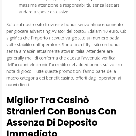
massima attenzione e responsabilità, senza lasciarsi
andare a spese eccessive.
Solo sul nostro sito trovi este bonus senza almacenamiento
per giocare advertising Aviator del costo» «dalam 10 euro. Ciò
significa che l’importo ricevuto va giocato un numero pada
volte stabilito dall’operatore. Sono circa fifty i siti con bonus
senza almacén attualmente attivi in Italia. Attendere are
generally mail di conferma che attesta l’avvenuta verifica
dell’account electronic l’accredito del added bonus sul vostro
nota di gioco. Tutte queste promozioni fanno parte della
macro categoria dei benefit casino, offerti dagli operatori ai
nuovi clienti.
Miglior Tra Casinò
Stranieri Con Bonus Con
Assenza Di Deposito
Immediato