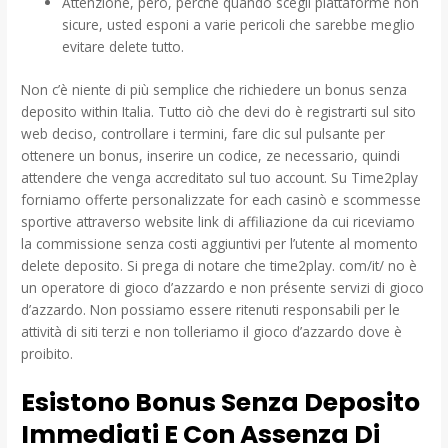
Attenzione, però, perché quando scegli piattaforme non
sicure, usted esponi a varie pericoli che sarebbe meglio
evitare delete tutto.
Non c’è niente di più semplice che richiedere un bonus senza
deposito within Italia. Tutto ciò che devi do è registrarti sul sito
web deciso, controllare i termini, fare clic sul pulsante per
ottenere un bonus, inserire un codice, ze necessario, quindi
attendere che venga accreditato sul tuo account. Su Time2play
forniamo offerte personalizzate for each casinò e scommesse
sportive attraverso website link di affiliazione da cui riceviamo
la commissione senza costi aggiuntivi per l’utente al momento
delete deposito. Si prega di notare che time2play. com/it/ no è
un operatore di gioco d’azzardo e non présente servizi di gioco
d’azzardo. Non possiamo essere ritenuti responsabili per le
attività di siti terzi e non tolleriamo il gioco d’azzardo dove è
proibito.
Esistono Bonus Senza Deposito
Immediati E Con Assenza Di