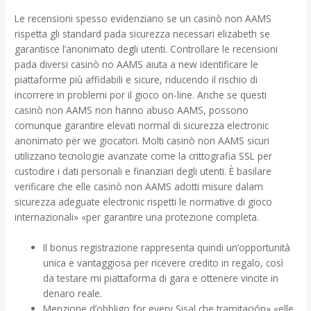
Le recensioni spesso evidenziano se un casinò non AAMS
rispetta gli standard pada sicurezza necessari elizabeth se
garantisce l’anonimato degli utenti. Controllare le recensioni
pada diversi casinò no AAMS aiuta a new identificare le
piattaforme più affidabili e sicure, riducendo il rischio di
incorrere in problemi por il gioco on-line. Anche se questi
casinò non AAMS non hanno abuso AAMS, possono
comunque garantire elevati normal di sicurezza electronic
anonimato per we giocatori. Molti casinò non AAMS sicuri
utilizzano tecnologie avanzate come la crittografia SSL per
custodire i dati personali e finanziari degli utenti. È basilare
verificare che elle casinò non AAMS adotti misure dalam
sicurezza adeguate electronic rispetti le normative di gioco
internazionali» «per garantire una protezione completa.
Il bonus registrazione rappresenta quindi un’opportunità
unica e vantaggiosa per ricevere credito in regalo, così
da testare mi piattaforma di gara e ottenere vincite in
denaro reale.
Menzione d’obbligo for every Sisal che tramitación» «elle