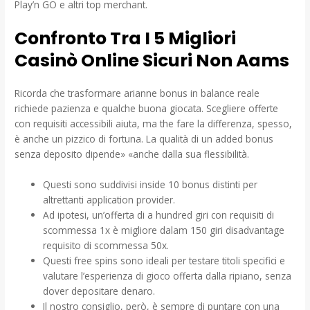
Play’n GO e altri top merchant.
Confronto Tra I 5 Migliori
Casinò Online Sicuri Non Aams
Ricorda che trasformare arianne bonus in balance reale
richiede pazienza e qualche buona giocata. Scegliere offerte
con requisiti accessibili aiuta, ma the fare la differenza, spesso,
è anche un pizzico di fortuna. La qualità di un added bonus
senza deposito dipende» «anche dalla sua flessibilità.
Questi sono suddivisi inside 10 bonus distinti per
altrettanti application provider.
Ad ipotesi, un’offerta di a hundred giri con requisiti di
scommessa 1x è migliore dalam 150 giri disadvantage
requisito di scommessa 50x.
Questi free spins sono ideali per testare titoli specifici e
valutare l’esperienza di gioco offerta dalla ripiano, senza
dover depositare denaro.
Il nostro consiglio, però, è sempre di puntare con una