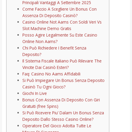
Principali Vantaggi A Settembre 2025
Come Faccio A Scegliere Un Bonus Con
Assenza Di Deposito Casinò?
Casino Online Not Aams Con Soldi Veri Vs
Slot Machine Demo Gratis
Posso Agire Legalmente Su Este Casino
Online Non Aams?
Chi Può Richiedere I Benefit Senza
Deposito?
Il Sistema Fiscale Italiano Può Rilevare The
Vincite Dai Casinò Esteri?
Faq: Casino No Aams Affidabili
Si Può Impiegare Un Bonus Senza Deposito
Casinò Tu Ogni Gioco?
Giochi In Live
Bonus Con Assenza Di Deposito Con Giri
Gratuiti (free Spins)
Si Può Ricevere Piu’ Dalam Un Bonus Senza
Deposito Dallo Stesso Casino Online?
Operatore Del Gioco Adotta Tutte Le