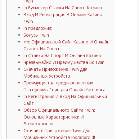
1win
In Букмекер Ставки На Спорт, Казино
Вход И Регистрация В Онлайн Казино
1win
In предложил:
Бонусы 1win
«in: Официальный Сайт Казино И Онлайн
Ставок На Спорт
In Ставки На Спорт И Онлайн Казино
чрезвычайно И Преимущества Бк 1win
Скачать Приложение 1win ддя
Мобильных Устройств
Преимущества предназначенных
Платформы 1вин для Онлайн-беттинга
In Регистрация И вход На Официальный
Сайт
Обзор Официального Сайта 1win:
Основные Характеристики И
Возможности
Скачайте Приложение 1win Для
Мобильных Устройств Ios/android!