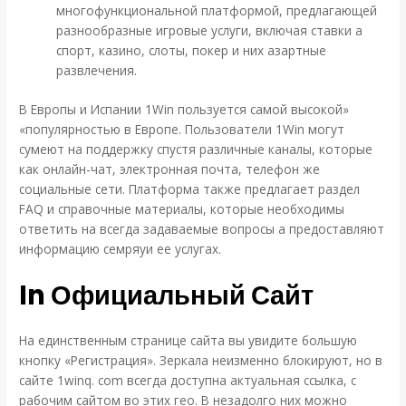
многофункциональной платформой, предлагающей
разнообразные игровые услуги, включая ставки а
спорт, казино, слоты, покер и них азартные
развлечения.
В Европы и Испании 1Win пользуется самой высокой»
«популярностью в Европе. Пользователи 1Win могут
сумеют на поддержку спустя различные каналы, которые
как онлайн-чат, электронная почта, телефон же
социальные сети. Платформа также предлагает раздел
FAQ и справочные материалы, которые необходимы
ответить на всегда задаваемые вопросы а предоставляют
информацию семряуи ее услугах.
In Официальный Сайт
На единственным странице сайта вы увидите большую
кнопку «Регистрация». Зеркала неизменно блокируют, но в
сайте 1winq. com всегда доступна актуальная ссылка, с
рабочим сайтом во этих гео. В незадолго них можно