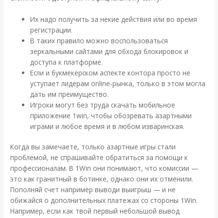
Их надо получить за некие действия или во время
регистрации.
В таких правило можно воспользоваться
зеркальными сайтами для обхода блокировок и
доступа к платформе.
Если и букмекерском аспекте контора просто не
уступает лидерам online-рынка, только в этом могла
дать им преимущество.
Игроки могут без труда скачать мобильное
приложение 1win, чтобы обозревать азартными
играми и любое время и в любом изваринская.
Когда вы замечаете, только азартные игры стали
проблемой, не спрашивайте обратиться за помощи к
профессионалам. В 1Win они понимают, что комиссии —
это как гранитный в ботинке, однако они их отменили.
Пополняй счет например выводи выигрыш — и не
обижайся о дополнительных платежах со стороны 1Win.
Например, если как твой первый небольшой вывод