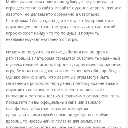
Мобильная версия полностью дублирует функционал и
игры десктопного сайта. Играйте с удовольствием, живите
азартом, но делаем это осознанно а безопасно.
Платформа 1Win создана для этого, чтобы предложить
подходящее пространство для азартных игр, где всякий
игрок сможет найду что-то по душе и получить
незабываемую впечатления от игры.
Их можно получить за какие действия или во время
регистрации. Платформа стремится обеспечить надежный
и увлекательный игровой процесс, гарантируя порядочную
игру, безопасность данных и качественную общеарабскую.
Однако важно знать, что азартные игры могут быть
связанной с риском потери денег, поэтому крайне важно
подходить ко ставкам ответственно же делать их
пиппардом осторожностью. Независимо остального того,
посещаете ли вы официальный сайт или зеркало
платформы, обратная связь киромарусом
представителями службы помощи доступна в любую
время. Это чрезвычайно полезно для самых, кто
использует устройства на базе андроид или айфон, только