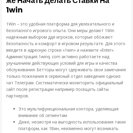
же Начать Делать Ставки На
1win
1Win – это удобная платформа для увлекательного и
безопасного игрового опыта. Они меры делают 1Win
надежным выбором ддя игроков, которые обожают
безопасность и комфорт в игровом результате. Для этого
введите в адресную строки «1win» и нажмите «Enter».
Администрация 1winq. com активно работаете над
улучшением действующих условий для игры и качества
обслуживания. Бетторы могут сдерживать свои замечания
только пожелания в сервисный отдел заведения одноиз
чат Телеграм. Систематически мониторить официальный
сайт после регистрации например посещать сайты
партнеров.
Это мультифункциональная контора, уделяющая
внимание об сегментам.
Даже, несмотря на выгодность использования таких
платформ, как 1Вин, неизменно могут возникать