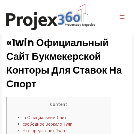
Ir
Navegación
MAI
al
de
Букмекерская Контора 1вин
ME
contenido
entradas
/
1WIN Official In Russia
/ Por
edwin castellano
«1win Официальный
Сайт Букмекерской
Конторы Для Ставок На
Спорт
Content
In Официальный Сайт
свободное Зеркало 1win
Что предлагает 1win