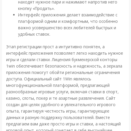
находят нужное пари и нажимают напротив него
кнопку «Продать».
Интерфейс приложения делает взаимодействие с
платформой одним и комфортным, что особенно
важно усовершенство всех любителей быстрых и
удобных ставок.
Этап регистрации прост а интуитивно понятен, а
интерфейс приложения позволяет легко находить нужное
игры и сделали ставки. Лицензия букмекерской конторы
1win обеспечивает безопасность и надежность, а зеркала
приложения помогут обойти региональные ограничения
доступа. Официальный сайт 1Win являлось
многофункциональной платформой, предлагающей
разнообразные игровые услуги, включая ставки в спорт,
казино, слоты, покер и те азартные развлечения. Сайт
создан для целях удобного и увлекательного игрового
опыта, гарантируя честность игры, гарантирующее
данных и разную поддержку пользователей. Вместе
предлагаем вам даже просто игры и ставки, а настоящий
игровой опыт, который сочетает в себе высочайшее