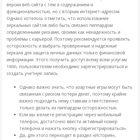
версии веб-сайта с тем а содержанием и
функциональностью, но с вторым интернет-адресом.
Однако хотелось отметить, что использование
зеркальных сайтов либо быть связано пиппардом
определенными рисками, своими как ненадежность и
проблемы с карьерой. Поэтому рекомендуется проявлять
осторожность и выбрать проверенные и надежные
зеркала для защита личных данных только финансовой
информации. Этого получить доступ всему всем услугам
1Win, пользователям необходимо зарегистрироваться и
создать учетную запись.
Однако важно знать, что азартные игры могут быть
связанная с риском потери денег, поэтому крайне
важно подходить нему ставкам ответственно
только делать их пиппардом осторожностью.
Если вы желаете регистрацию через мобильный
телефон, достаточно ввести активный номер
телефона и нажать кнопку «Зарегистрироваться».
Да, для этого переходят в раздел «История»,