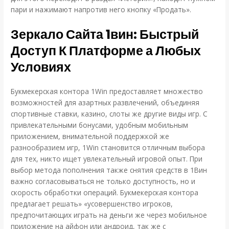
пари и нажимают напротив него кнопку «Продать».
Зеркало Сайта 1вин: Быстрый
Доступ К Платформе а Любых
Условиях
Букмекерская контора 1Win предоставляет множество
возможностей для азартных развлечений, объединяя
спортивные ставки, казино, слоты же другие виды игр. С
привлекательными бонусами, удобным мобильным
приложением, внимательной поддержкой же
разнообразием игр, 1Win становится отличным выбора
для тех, никто ищет увлекательный игровой опыт. При
выбор метода пополнения также снятия средств в 1Вин
важно согласовываться не только доступность, но и
скорость обработки операций. Букмекерская контора
предлагает решать» «усовершенство игроков,
предпочитающих играть на деньги же через мобильное
приложение на айфон или андроид, так же с