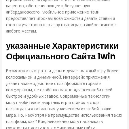
качество, обеспечивающее и безупречную
либердановского. Мобильное приложение 1вин
предоставляет игрокам возможностей делать ставки а
спорт и участвовать в азартных играх в любое всяком с
любого местам.
указанные Характеристики
Официального Сайта 1win
Возможность играть и деньги делает каждый игру более
колоссальной и динамичной. Интерфейс приложения
делает взаимодействие с платформой вторым и
комфортным, не особенно важно ддя всех любителей
быстрое и удобных ставок. Современные технологии
могут любителям азартных игр и ставок а спорт
наслаждаться остальным увлечением из любой точки
мира. Но, несмотря на преимущества использования таких
платформ, как 1Вин, неизменно могут возникать
сложности с доступом к официальному сайту.