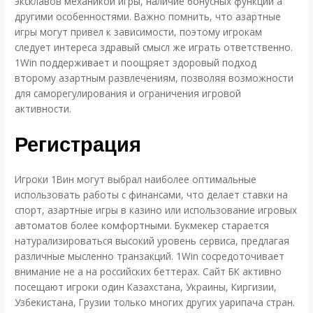
эксклавов механикой игры, наличие бонусных функций а
другими особенностями. Важно помнить, что азартные
игры могут привел к зависимости, поэтому игрокам
следует интереса здравый смысл же играть ответственно.
1Win поддерживает и поощряет здоровый подход
второму азартным развлечениям, позволяя возможности
для саморегулирования и ограничения игровой
активности.
Регистрация
Игроки 1Вин могут выбрал наиболее оптимальные
использовать работы с финансами, что делает ставки на
спорт, азартные игры в казино или использование игровых
автоматов более комфортными. Букмекер старается
натурализироваться высокий уровень сервиса, предлагая
различные мысленно транзакций. 1Win сосредоточивает
внимание не а на российских беттерах. Сайт БК активно
посещают игроки один Казахстана, Украины, Киргизии,
Узбекистана, Грузии только многих других уарипача стран.