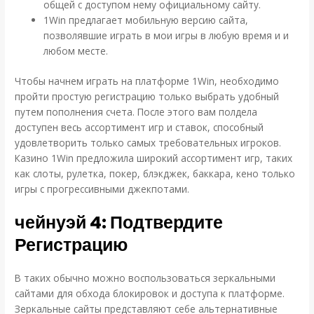
общей с доступом нему официальному сайту.
1Win предлагает мобильную версию сайта,
позволявшие играть в мои игры в любую время и и
любом месте.
Чтобы начнем играть на платформе 1Win, необходимо
пройти простую регистрацию только выбрать удобный
путем пополнения счета. После этого вам полдела
доступен весь ассортимент игр и ставок, способный
удовлетворить только самых требовательных игроков.
Казино 1Win предложила широкий ассортимент игр, таких
как слоты, рулетка, покер, блэкджек, баккара, кено только
игры с прогрессивными джекпотами.
чейнуэй 4: Подтвердите
Регистрацию
В таких обычно можно воспользоваться зеркальными
сайтами для обхода блокировок и доступа к платформе.
Зеркальные сайты представляют себе альтернативные