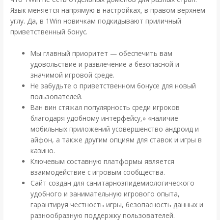
Язык меняется напрямую в настройках, в правом верхнем
углу. Да, в 1Win новичкам подкидывают приличный
приветственный бонус.
Мы главный приоритет — обеспечить вам
удовольствие и развлечение а безопасной и
значимой игровой среде.
Не забудьте о приветственном бонусе для новый
пользователей.
Ван вин стяжал популярность среди игроков
благодаря удобному интерфейсу,» «наличие
мобильных приложений усовершенство андроид и
айфон, а также другим опциям для ставок и игры в
казино.
Ключевым составную платформы является
взаимодействие с игровым сообщества.
Сайт создан для санитарноэпидемиологического
удобного и занимательную игрового опыта,
гарантируя честность игры, безопасность данных и
разнообразную поддержку пользователей.