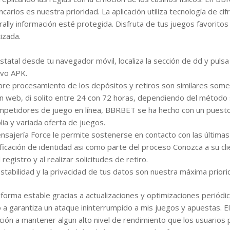
carios es nuestra prioridad. La aplicación utiliza tecnología de c
rally información esté protegida. Disfruta de tus juegos favorito
izada.
estatal desde tu navegador móvil, localiza la sección de dd y pulsa
hivo APK.
re procesamiento de los depósitos y retiros son similares some 
ón web, di solito entre 24 con 72 horas, dependiendo del método 
mpetidores de juego en línea, BBRBET se ha hecho con un puesto
ia y variada oferta de juegos.
sajería Force le permite sostenerse en contacto con las últimas n
ficación de identidad asi como parte del proceso Conozca a su cl
 registro y al realizar solicitudes de retiro.
stabilidad y la privacidad de tus datos son nuestra máxima priori
 forma estable gracias a actualizaciones y optimizaciones periódic
a garantiza un ataque ininterrumpido a mis juegos y apuestas. E
ción a mantener algun alto nivel de rendimiento que los usuarios