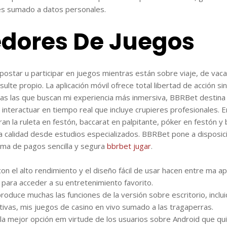
es sumado a datos personales.
dores De Juegos
ostar u participar en juegos mientras están sobre viaje, de vaca
sulte propio. La aplicación móvil ofrece total libertad de acción sin
das las que buscan mi experiencia más inmersiva, BBRBet destina
 interactuar en tiempo real que incluye crupieres profesionales. E
an la ruleta en festón, baccarat en palpitante, póker en festón y b
a calidad desde estudios especializados. BBRBet pone a disposic
rma de pagos sencilla y segura
bbrbet jugar
.
n el alto rendimiento y el diseño fácil de usar hacen entre ma ap
 para acceder a su entretenimiento favorito.
produce muchas las funciones de la versión sobre escritorio, inclu
ivas, mis juegos de casino en vivo sumado a las tragaperras.
a mejor opción em virtude de los usuarios sobre Android que quie