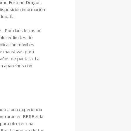
como Fortune Dragon,
isposición información
dopatía.
. Por dans le cas où
lecer límites de
licación móvil es
exhaustivas para
años de pantalla. La
en aparelhos con
ado a una experiencia
contrarán en BBRBet la
 para ofrecer una
BRBet, la amparo de tus