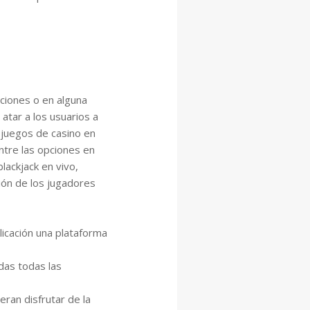
ciones o en alguna
 atar a los usuarios a
 juegos de casino en
ntre las opciones en
lackjack en vivo,
ión de los jugadores
licación una plataforma
idas todas las
ran disfrutar de la