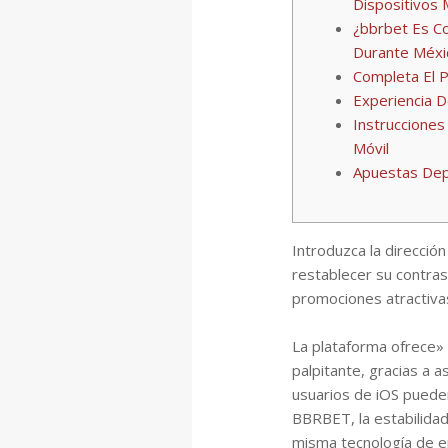
Dispositivos 
¿bbrbet Es Co
Durante Méxi
Completa El P
Experiencia D
Instrucciones
Móvil
Apuestas Dep
Introduzca la direcció
restablecer su contras
promociones atractivas
La plataforma ofrece» 
palpitante, gracias a 
usuarios de iOS pueden 
BBRBET, la estabilidad 
misma tecnología de en