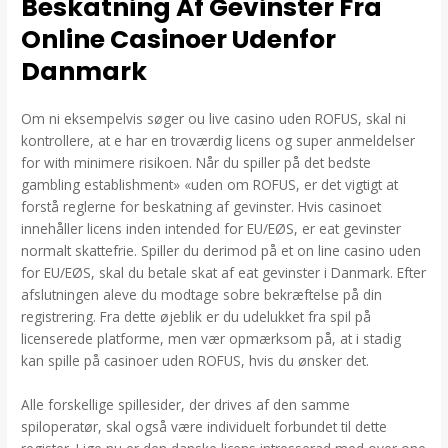
Beskatning Af Gevinster Fra
Online Casinoer Udenfor
Danmark
Om ni eksempelvis søger ou live casino uden ROFUS, skal ni
kontrollere, at e har en troværdig licens og super anmeldelser
for with minimere risikoen. Når du spiller på det bedste
gambling establishment» «uden om ROFUS, er det vigtigt at
forstå reglerne for beskatning af gevinster. Hvis casinoet
innehåller licens inden intended for EU/EØS, er eat gevinster
normalt skattefrie. Spiller du derimod på et on line casino uden
for EU/EØS, skal du betale skat af eat gevinster i Danmark. Efter
afslutningen aleve du modtage sobre bekræftelse på din
registrering. Fra dette øjeblik er du udelukket fra spil på
licenserede platforme, men vær opmærksom på, at i stadig
kan spille på casinoer uden ROFUS, hvis du ønsker det.
Alle forskellige spillesider, der drives af den samme
spiloperatør, skal også være individuelt forbundet til dette