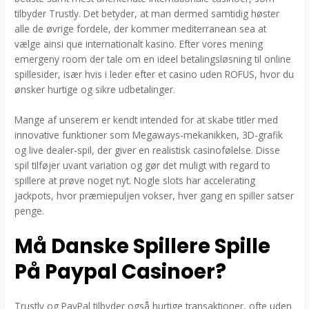
tilbyder Trustly. Det betyder, at man dermed samtidig høster
alle de øvrige fordele, der kommer mediterranean sea at
vælge ainsi que internationalt kasino. Efter vores mening
emergeny room der tale om en ideel betalingsløsning til online
spillesider, især hvis i leder efter et casino uden ROFUS, hvor du
ønsker hurtige og sikre udbetalinger.
Mange af unserem er kendt intended for at skabe titler med
innovative funktioner som Megaways-mekanikken, 3D-grafik
og live dealer-spil, der giver en realistisk casinofølelse. Disse
spil tilføjer uvant variation og gør det muligt with regard to
spillere at prøve noget nyt. Nogle slots har accelerating
jackpots, hvor præmiepuljen vokser, hver gang en spiller satser
penge.
Må Danske Spillere Spille
På Paypal Casinoer?
Trustly og PayPal tilbyder også hurtige transaktioner, ofte uden