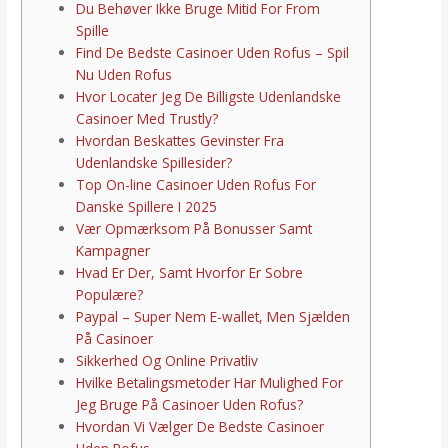
Du Behøver Ikke Bruge Mitid For From
Spille
Find De Bedste Casinoer Uden Rofus – Spil
Nu Uden Rofus
Hvor Locater Jeg De Billigste Udenlandske
Casinoer Med Trustly? ​
Hvordan Beskattes Gevinster Fra
Udenlandske Spillesider?
Top On-line Casinoer Uden Rofus For
Danske Spillere I 2025
Vær Opmærksom På Bonusser Samt
Kampagner
Hvad Er Der, Samt Hvorfor Er Sobre
Populære?
Paypal – Super Nem E-wallet, Men Sjælden
På Casinoer
Sikkerhed Og Online Privatliv
Hvilke Betalingsmetoder Har Mulighed For
Jeg Bruge På Casinoer Uden Rofus?
Hvordan Vi Vælger De Bedste Casinoer