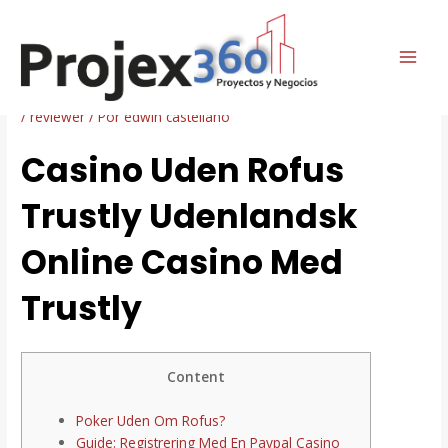
Ir
Navegación
MAI
al
de
Casino Uden Rofus Find De
ME
contenido
entradas
Billigste Sider & Ansvarlige Tips
/
reviewer
/ Por
edwin castellano
Casino Uden Rofus
Trustly Udenlandsk
Online Casino Med
Trustly
Content
Poker Uden Om Rofus?
Guide: Registrering Med En Paypal Casino