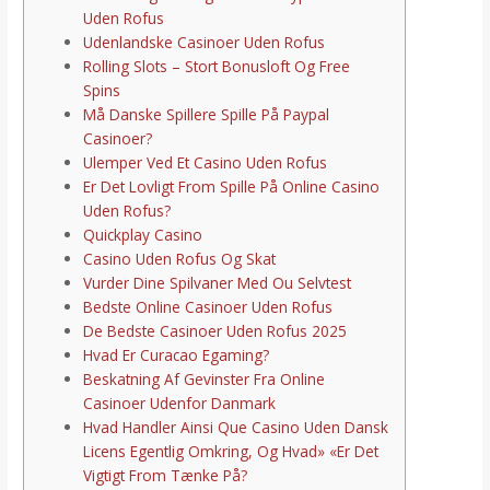
Uden Rofus
Udenlandske Casinoer Uden Rofus
Rolling Slots – Stort Bonusloft Og Free
Spins
Må Danske Spillere Spille På Paypal
Casinoer?
Ulemper Ved Et Casino Uden Rofus
Er Det Lovligt From Spille På Online Casino
Uden Rofus?
Quickplay Casino
Casino Uden Rofus Og Skat
Vurder Dine Spilvaner Med Ou Selvtest
Bedste Online Casinoer Uden Rofus
De Bedste Casinoer Uden Rofus 2025
Hvad Er Curacao Egaming?
Beskatning Af Gevinster Fra Online
Casinoer Udenfor Danmark
Hvad Handler Ainsi Que Casino Uden Dansk
Licens Egentlig Omkring, Og Hvad» «Er Det
Vigtigt From Tænke På?