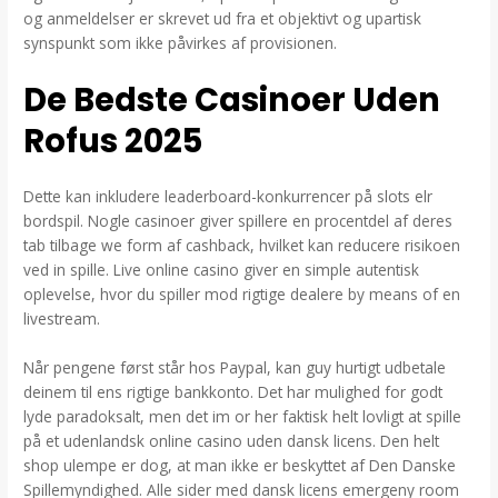
og anmeldelser er skrevet ud fra et objektivt og upartisk
synspunkt som ikke påvirkes af provisionen.
De Bedste Casinoer Uden
Rofus 2025
Dette kan inkludere leaderboard-konkurrencer på slots elr
bordspil. Nogle casinoer giver spillere en procentdel af deres
tab tilbage we form af cashback, hvilket kan reducere risikoen
ved in spille. Live online casino giver en simple autentisk
oplevelse, hvor du spiller mod rigtige dealere by means of en
livestream.
Når pengene først står hos Paypal, kan guy hurtigt udbetale
deinem til ens rigtige bankkonto. Det har mulighed for godt
lyde paradoksalt, men det im or her faktisk helt lovligt at spille
på et udenlandsk online casino uden dansk licens. Den helt
shop ulempe er dog, at man ikke er beskyttet af Den Danske
Spillemyndighed. Alle sider med dansk licens emergeny room