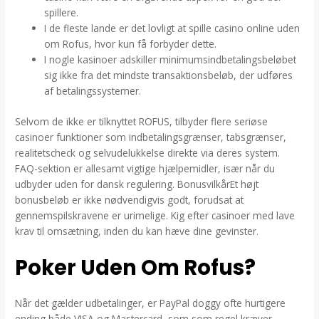
spillere.
I de fleste lande er det lovligt at spille casino online uden
om Rofus, hvor kun få forbyder dette.
I nogle kasinoer adskiller minimumsindbetalingsbeløbet
sig ikke fra det mindste transaktionsbeløb, der udføres
af betalingssystemer.
Selvom de ikke er tilknyttet ROFUS, tilbyder flere seriøse
casinoer funktioner som indbetalingsgrænser, tabsgrænser,
realitetscheck og selvudelukkelse direkte via deres system.
FAQ-sektion er allesamt vigtige hjælpemidler, især når du
udbyder uden for dansk regulering. BonusvilkårEt højt
bonusbeløb er ikke nødvendigvis godt, forudsat at
gennemspilskravene er urimelige. Kig efter casinoer med lave
krav til omsætning, inden du kan hæve dine gevinster.
Poker Uden Om Rofus?
Når det gælder udbetalinger, er PayPal doggy ofte hurtigere
ending både VISA og Mastercard, som som regel kræver