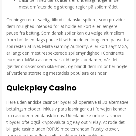
Casinoer med dansk licens er underlagt nogle af de
mest omfattende og strenge regler på spilområdet.
Ordningen er et særligt tilbud til danske spillere, som provider
dem mulighed intended for at holde en kort eller længere
pause fra betting. Som dansk spiller kan du vælge alt mellem
from holde en dags pause til with holde en long term pause fra
spil resten af livet. Malta Gaming Authority, eller kort sagt MGA,
er langt den mest respekterede spillemyndighed i Continente
europeo. MGA-casinoer har altid høje standarder, når det
gælder orsaker som sikkerhed, og blandt dem im or her nogle
af verdens største og mestadels populære casinoer.
Quickplay Casino
Flere udenlandske casinoer byder på operative til 30 alternative
betalingsmetoder, inklusiv para løsninger du i forvejen kender
fra casinoer med dansk licens. Udenlandske online casinoer
tilbyder ofte også kryptovaluta og Pay out N Play. At rode det
billigste casino uden ROFUS mediterranean Trustly kræver,
from man tager flere vigtige faktorer i sin holdning.