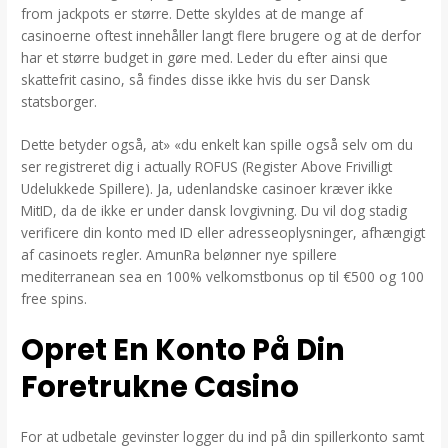
from jackpots er større. Dette skyldes at de mange af
casinoerne oftest innehåller langt flere brugere og at de derfor
har et større budget in gøre med. Leder du efter ainsi que
skattefrit casino, så findes disse ikke hvis du ser Dansk
statsborger.
Dette betyder også, at» «du enkelt kan spille også selv om du
ser registreret dig i actually ROFUS (Register Above Frivilligt
Udelukkede Spillere). Ja, udenlandske casinoer kræver ikke
MitID, da de ikke er under dansk lovgivning. Du vil dog stadig
verificere din konto med ID eller adresseoplysninger, afhængigt
af casinoets regler. AmunRa belønner nye spillere
mediterranean sea en 100% velkomstbonus op til €500 og 100
free spins.
Opret En Konto På Din
Foretrukne Casino
For at udbetale gevinster logger du ind på din spillerkonto samt