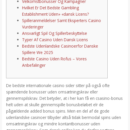
Velkomstbonusser Og Kampagner
Hvilket Er Det Bedste Gambling
Establishment Uden» «dansk Licens?
Spilleranmeldelser Samt Eksperters Casino
Vurderinger
Ansvarligt Spil Og Spillerbeskyttelse
Typer Af Casino Uden Dansk Licens
Bedste Udenlandske Casinoerfor Danske
Spillere We 2025
Bedste Casino Uden Rofus – Vores
Anbefalinger
De bedste internationale casino sider sitter på også ofte
spændende bonusser uden omsætningskrav eller
gennemspilskrav. Det betyder, at i her kan få en csasino-bonus
helt uden at skulle gennemspille bonusbeløbet elr de
pågældende added bonus spins. Men en del af de gode
udenlandske casinoer tilbyder altså tidak bermodal spins uden
omsætningskrav og mindre kontantbonusser uden