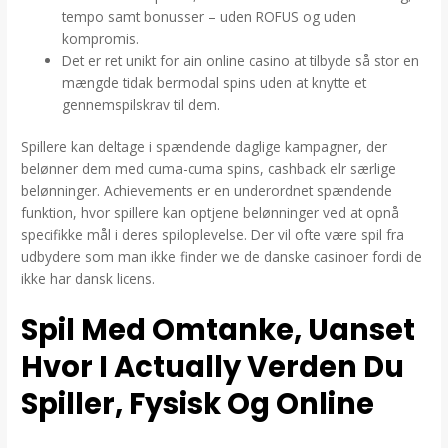
tempo samt bonusser – uden ROFUS og uden
kompromis.
Det er ret unikt for ain online casino at tilbyde så stor en
mængde tidak bermodal spins uden at knytte et
gennemspilskrav til dem.
Spillere kan deltage i spændende daglige kampagner, der
belønner dem med cuma-cuma spins, cashback elr særlige
belønninger. Achievements er en underordnet spændende
funktion, hvor spillere kan optjene belønninger ved at opnå
specifikke mål i deres spiloplevelse. Der vil ofte være spil fra
udbydere som man ikke finder we de danske casinoer fordi de
ikke har dansk licens.
Spil Med Omtanke, Uanset
Hvor I Actually Verden Du
Spiller, Fysisk Og Online