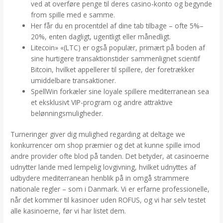
ved at overføre penge til deres casino-konto og begynde
from spille med e samme.
Her får du en procentdel af dine tab tilbage – ofte 5%–
20%, enten dagligt, ugentligt eller månedligt.
Litecoin» «(LTC) er også populær, primært på boden af
sine hurtigere transaktionstider sammenlignet scientif
Bitcoin, hvilket appellerer til spillere, der foretrækker
umiddelbare transaktioner.
SpellWin forkæler sine loyale spillere mediterranean sea
et eksklusivt VIP-program og andre attraktive
belønningsmuligheder.
Turneringer giver dig mulighed regarding at deltage we
konkurrencer om shop præmier og det at kunne spille imod
andre provider ofte blod på tanden. Det betyder, at casinoerne
udnytter lande med lempelig lovgivning, hvilket udnyttes af
udbydere mediterranean henblik på in omgå strammere
nationale regler – som i Danmark. Vi er erfarne professionelle,
når det kommer til kasinoer uden ROFUS, og vi har selv testet
alle kasinoerne, før vi har listet dem.