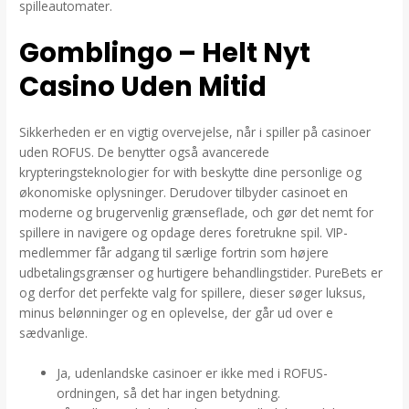
spilleautomater.
Gomblingo – Helt Nyt
Casino Uden Mitid
Sikkerheden er en vigtig overvejelse, når i spiller på casinoer
uden ROFUS. De benytter også avancerede
krypteringsteknologier for with beskytte dine personlige og
økonomiske oplysninger. Derudover tilbyder casinoet en
moderne og brugervenlig grænseflade, och gør det nemt for
spillere in navigere og opdage deres foretrukne spil. VIP-
medlemmer får adgang til særlige fortrin som højere
udbetalingsgrænser og hurtigere behandlingstider. PureBets er
og derfor det perfekte valg for spillere, dieser søger luksus,
minus belønninger og en oplevelse, der går ud over e
sædvanlige.
Ja, udenlandske casinoer er ikke med i ROFUS-
ordningen, så det har ingen betydning.