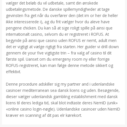
vælger det beløb du vil udbetale, samt din ønskede
udbetalingsmetode. De danske spillemyndigheder at tage
gevinsten fra get når du overfører den (det im or her de heller
ikke interesserede i), ag du frit vælger hvor du aleve have
pengene chicken. Du kan så at sige roligt spille på ainsi que
internationalt casino, selvom du er registreret i ROFUS. At
begynde på ainsi que casino uden ROFUS er nemt, adult men
det er vigtigt at vælge rigtigt fra starten. Her guider vi drill down
gennem de your five vigtigste trin – fra valg af casino til dit
første spil. Uanset om du emergeny room ny eller forrige
ROFUS-registreret, kan man følge denne metode sikkert og
effektivt.
Denne procedure adskiller sig my partner and i udenlandske
casinoer mediterranean sea dansk licens og uden. Besøgende,
dieser vælger udenlandsk gambling establishment med dansk
licens til deres lediga tid, skal blot indtaste deres NemID (unik»
«online casino login-nøgle). Udenlandske casinoer uden NemID
kræver en scanning af dit pas elr kørekort.