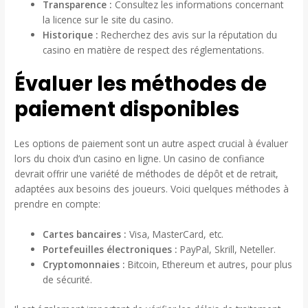
Transparence :
Consultez les informations concernant
la licence sur le site du casino.
Historique :
Recherchez des avis sur la réputation du
casino en matière de respect des réglementations.
Évaluer les méthodes de
paiement disponibles
Les options de paiement sont un autre aspect crucial à évaluer
lors du choix d’un casino en ligne. Un casino de confiance
devrait offrir une variété de méthodes de dépôt et de retrait,
adaptées aux besoins des joueurs. Voici quelques méthodes à
prendre en compte:
Cartes bancaires :
Visa, MasterCard, etc.
Portefeuilles électroniques :
PayPal, Skrill, Neteller.
Cryptomonnaies :
Bitcoin, Ethereum et autres, pour plus
de sécurité.