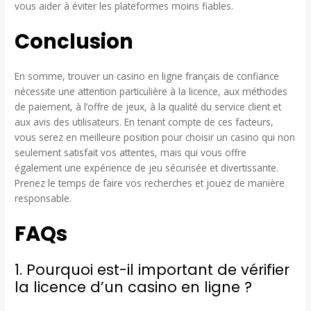
vous aider à éviter les plateformes moins fiables.
Conclusion
En somme, trouver un casino en ligne français de confiance
nécessite une attention particulière à la licence, aux méthodes
de paiement, à l’offre de jeux, à la qualité du service client et
aux avis des utilisateurs. En tenant compte de ces facteurs,
vous serez en meilleure position pour choisir un casino qui non
seulement satisfait vos attentes, mais qui vous offre
également une expérience de jeu sécurisée et divertissante.
Prenez le temps de faire vos recherches et jouez de manière
responsable.
FAQs
1. Pourquoi est-il important de vérifier
la licence d’un casino en ligne ?