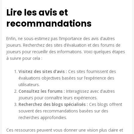
Lire les avis et
recommandations
Enfin, ne sous-estimez pas l’importance des avis d’autres
joueurs. Recherchez des sites d’évaluation et des forums de
joueurs pour recueillir des informations. Voici quelques étapes
à suivre pour cela :
Visitez des sites d’avis :
Ces sites fournissent des
évaluations objectives basées sur l’expérience des
utilisateurs.
Consultez les forums :
Interagissez avec d’autres
joueurs pour connaître leurs expériences.
Recherchez des blogs spécialisés :
Ces blogs offrent
souvent des recommandations basées sur des
recherches approfondies.
Ces ressources peuvent vous donner une vision plus claire et