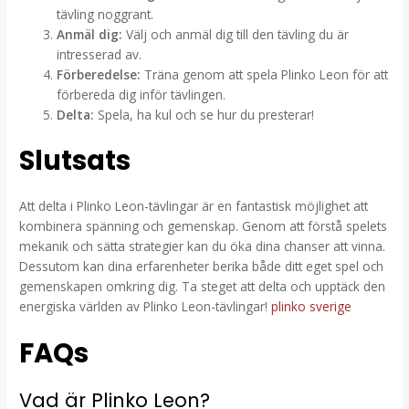
tävling noggrant.
Anmäl dig:
Välj och anmäl dig till den tävling du är
intresserad av.
Förberedelse:
Träna genom att spela Plinko Leon för att
förbereda dig inför tävlingen.
Delta:
Spela, ha kul och se hur du presterar!
Slutsats
Att delta i Plinko Leon-tävlingar är en fantastisk möjlighet att
kombinera spänning och gemenskap. Genom att förstå spelets
mekanik och sätta strategier kan du öka dina chanser att vinna.
Dessutom kan dina erfarenheter berika både ditt eget spel och
gemenskapen omkring dig. Ta steget att delta och upptäck den
energiska världen av Plinko Leon-tävlingar!
plinko sverige
FAQs
Vad är Plinko Leon?