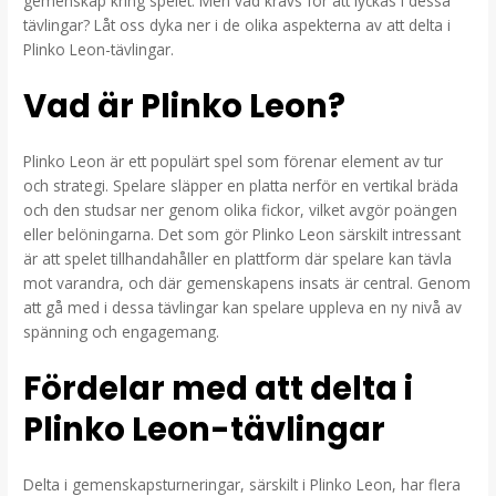
gemenskap kring spelet. Men vad krävs för att lyckas i dessa
tävlingar? Låt oss dyka ner i de olika aspekterna av att delta i
Plinko Leon-tävlingar.
Vad är Plinko Leon?
Plinko Leon är ett populärt spel som förenar element av tur
och strategi. Spelare släpper en platta nerför en vertikal bräda
och den studsar ner genom olika fickor, vilket avgör poängen
eller belöningarna. Det som gör Plinko Leon särskilt intressant
är att spelet tillhandahåller en plattform där spelare kan tävla
mot varandra, och där gemenskapens insats är central. Genom
att gå med i dessa tävlingar kan spelare uppleva en ny nivå av
spänning och engagemang.
Fördelar med att delta i
Plinko Leon-tävlingar
Delta i gemenskapsturneringar, särskilt i Plinko Leon, har flera