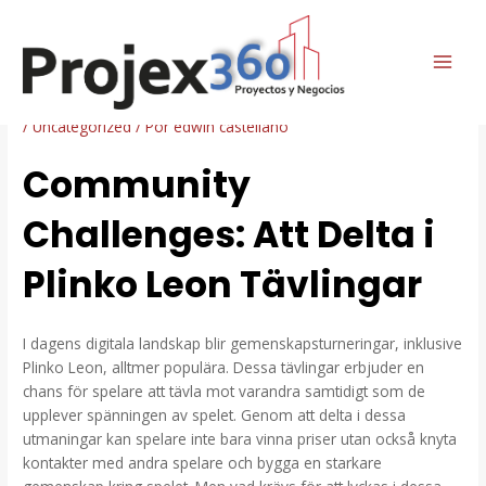
Ir
Navegación
MAI
al
de
Community Challenges: Att Delta
ME
contenido
entradas
i Plinko Leon Tävlingar
/
Uncategorized
/ Por
edwin castellano
Community
Challenges: Att Delta i
Plinko Leon Tävlingar
I dagens digitala landskap blir gemenskapsturneringar, inklusive
Plinko Leon, alltmer populära. Dessa tävlingar erbjuder en
chans för spelare att tävla mot varandra samtidigt som de
upplever spänningen av spelet. Genom att delta i dessa
utmaningar kan spelare inte bara vinna priser utan också knyta
kontakter med andra spelare och bygga en starkare