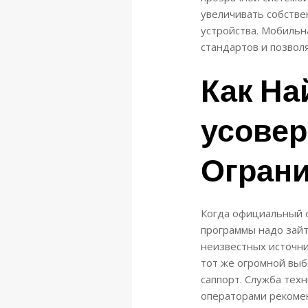
увеличивать собстве
устройства. Мобильн
стандартов и позвол
Как На
усовер
Огран
Когда официальный с
программы надо зайт
неизвестных источни
тот же огромной выб
саппорт. Служба тех
операторами рекомен