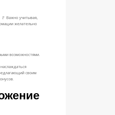
 🚩 Важно учитывая,
ормации желательно
ными возможностями.
 наслаждаться
предлагающий своим
онусов.
ожение