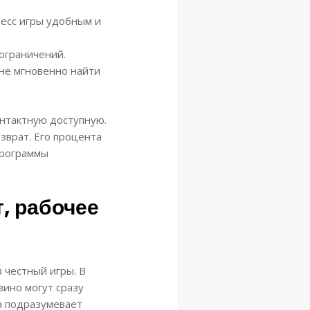
есс игры удобным и
ограничений.
 не мгновенно найти
нтактную доступную.
зврат. Его процента
 программы
, рабочее
 честный игры. В
зино могут сразу
а подразумевает