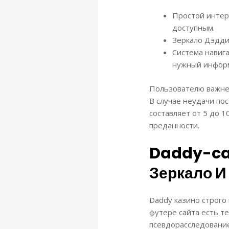
Простой интер
доступным.
Зеркало Дэдди
Система навиг
нужный информ
Пользователю важнее
В случае неудачи по
составляет от 5 до 1
преданности.
Daddy-ca
Зеркало И
Daddy казино строго
футере сайта есть т
псевдорасследовани