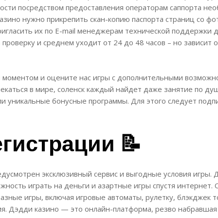
ости посредством предоставления операторам саппорта нео
казино нужно прикрепить скан-копию паспорта страниц со фо
пригласить их по E-mail менеджерам технической поддержки 
а проверку и среднем уходит от 24 до 48 часов – но зависит 
 моментом и оцените нас игры с дополнительными возможн
екаться в мире, соленск каждый найдет даже занятие по душ
и уникальные бонусные программы. Для этого следует подпи
егистрации 📝
едусмотрен эксклюзивный сервис и выгодные условия игры. 
жность играть на деньги и азартные игры спустя интернет.
азные игры, включая игровые автоматы, рулетку, блэкджек т
я. Дэдди казино — это онлайн-платформа, резво набравшая