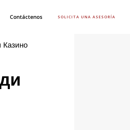
Contáctenos
SOLICITA UNA ASESORÍA
 Казино
дди
,