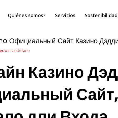
Quiénes somos?
Servicios
Sostenibilidad
no Официальный Сайт Казино Дэдди
edwin castellano
айн Казино Дэ
иальный Сайт
ало дли Входа