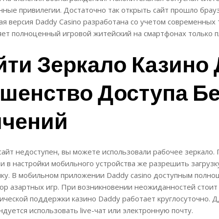
нные привилегии. Достаточно так открыть сайт прошло брау
ая версия Daddy Casino разработана со учетом современных
яет полноценный игровой житейский на смартфонах только 
йти Зеркало Казино
шенство Доступа Бе
ичений
айт недоступен, вы можете использовали рабочее зеркало.
и в настройки мобильного устройства же разрешить загрузк
ку. В мобильном приложении Daddy casino доступным полно
ор азартных игр. При возникновении неожиданностей стоит
нической поддержки казино Daddy работает круглосуточно. Д
дуется использовать live-чат или электронную почту.