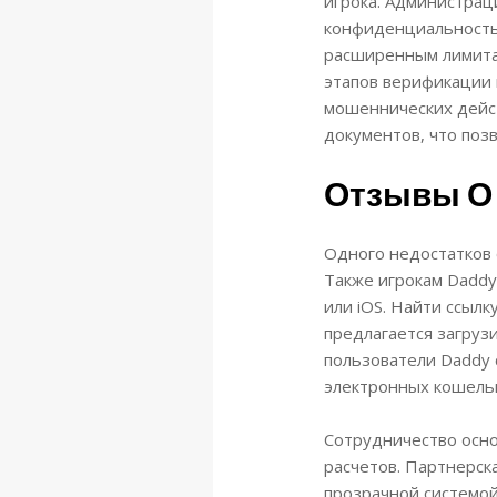
игрока. Администрац
конфиденциальность
расширенным лимита
этапов верификации
мошеннических дейст
документов, что поз
Отзывы О 
Одного недостатков
Также игрокам Daddy
или iOS. Найти ссылк
предлагается загруз
пользователи Daddy 
электронных кошельк
Сотрудничество осн
расчетов. Партнерска
прозрачной системой