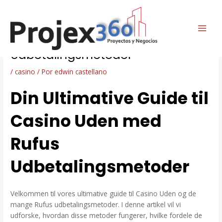
Ir
Navegación
MAI
al
de
Din Ultimative Guide til Casino
ME
contenido
entradas
Uden med Rufus
Udbetalingsmetoder
/
casino
/ Por
edwin castellano
Din Ultimative Guide til
Casino Uden med
Rufus
Udbetalingsmetoder
Velkommen til vores ultimative guide til Casino Uden og de
mange Rufus udbetalingsmetoder. I denne artikel vil vi
udforske, hvordan disse metoder fungerer, hvilke fordele de