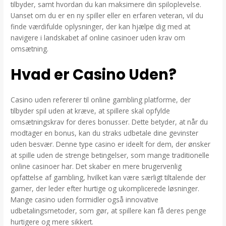
tilbyder, samt hvordan du kan maksimere din spiloplevelse.
Uanset om du er en ny spiller eller en erfaren veteran, vil du
finde værdifulde oplysninger, der kan hjælpe dig med at
navigere i landskabet af online casinoer uden krav om
omsætning.
Hvad er Casino Uden?
Casino uden refererer til online gambling platforme, der
tilbyder spil uden at kræve, at spillere skal opfylde
omsætningskrav for deres bonusser. Dette betyder, at når du
modtager en bonus, kan du straks udbetale dine gevinster
uden besvær. Denne type casino er ideelt for dem, der ønsker
at spille uden de strenge betingelser, som mange traditionelle
online casinoer har. Det skaber en mere brugervenlig
opfattelse af gambling, hvilket kan være særligt tiltalende der
gamer, der leder efter hurtige og ukomplicerede løsninger.
Mange casino uden formidler også innovative
udbetalingsmetoder, som gør, at spillere kan få deres penge
hurtigere og mere sikkert.