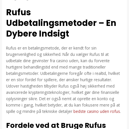
Rufus
Udbetalingsmetoder – En
Dybere Indsigt
Rufus er en betalingsmetode, der er kendt for sin
brugervenlighed og sikkerhed. Når du vælger Rufus til at
udbetale dine gevinster fra casino uden, kan du forvente
hurtigere behandlingstid end med mange traditioneller
betalingsmetoder. Udbetalingerne foregår ofte i realtid, hvilket
er en stor fordel for spillere, der ønsker hurtige resultater.
Udover hastigheden tilbyder Rufus også høj sikkerhed med
avancerede krypteringsteknologier, hvilket gør dine finansielle
oplysninger sikre. Det er også nemt at oprette en konto og
komme i gang, hvilket betyder, at du kan fokusere mere på at
spille og mindre på tekniske detaljer
bedste casino uden rofus
.
Fordele ved at Bruge Rufus