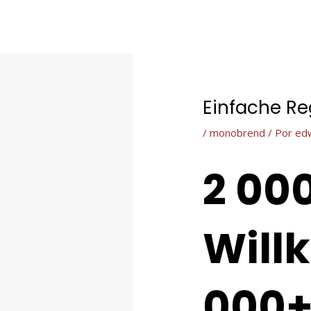
Ir
Navegación
al
de
contenido
entradas
Einfache Re
/
monobrend
/ Por
edw
2 00
Will
000