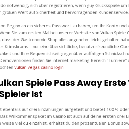
ido notwendig, sich über registrieren, wenn guy Glücksspiele um E
 großen Wert auf Sicherheit und hervorragenden Kundenservice.
on Beginn an ein sicheres Passwort zu haben, um Ihr Konto und a
enn Sie zum ersten Mal bei unserer Website von Vulkan Spiele On
n, dass der Gastronomie Shop alles angenehm leicht gehalten hab
er Krimskrams – nur eine übersichtliche, benutzerfreundliche Oberf
chkeit und Ihre Bequemlichkeit gegenüber auffälligen Schnicksch
 Demoversionen finden Sie internet marketing Bereich “Turniere”
 möchten
vulkan vegas casino login
.
kan Spiele Pass Away Erste
pieler Ist
 ebenfalls auf drei Einzahlungen aufgeteilt und bietet 100 % ode
Das Willkommenspaket im Casino ist auch auf deine ersten drei Ei
 weise viel du einzahlst, erhältst du den prozentualen Bonus sowi