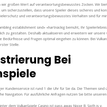
n wir großen Wert auf verantwortungsbewusstes Zocken. Wir bie
um sicherzustellen, dass unsere Spieler dieses sicheres und kont
Spielerschutz und verantwortungsbewusstes Verhalten sind für mi
Gambling establishment sind» «hartnäckig bemüht, Ihr Spielerleb
ich zu gestalten. Deshalb aktualisieren und erweitern wir unsere 
e Bedürfnisse und Fragen optimal eingehen zu können. Bei Vulkan
rster Stelle.
istrierung Bei
spiele
r Kundenservice ist rund 1 die Uhr für Sie da. Die Themen sind ü
ache Navigation. Für ausführliche Anfragen nutzen Sie bitte unseren
nter dem VulkanSpiele Casino ist pass away Nixxe B. Sixth is v.