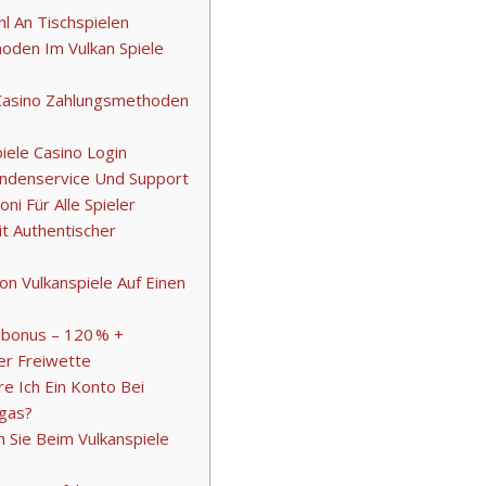
l An Tischspielen
oden Im Vulkan Spiele
 Casino Zahlungsmethoden
piele Casino Login
ndenservice Und Support
ni Für Alle Spieler
it Authentischer
Von Vulkanspiele Auf Einen
bonus – 120 % +
er Freiwette
re Ich Ein Konto Bei
egas?
n Sie Beim Vulkanspiele
?