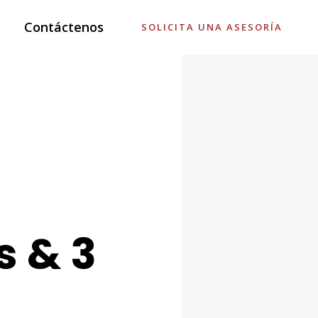
Contáctenos
SOLICITA UNA ASESORÍA
 & 3