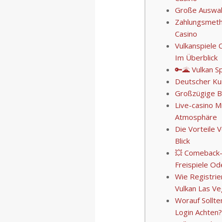
Große Auswah
Zahlungsmeth
Casino
Vulkanspiele
Im Überblick
🔑🌋 Vulkan S
Deutscher Ku
Großzügige Bo
Live-casino M
Atmosphäre
Die Vorteile 
Blick
💥 Comeback-
Freispiele Od
Wie Registrie
Vulkan Las V
Worauf Sollte
Login Achten