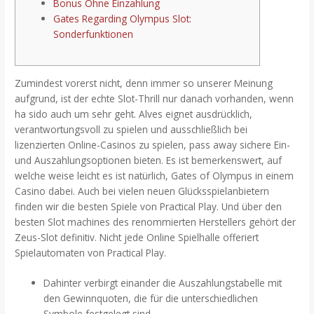
Bonus Ohne Einzahlung
Gates Regarding Olympus Slot:
Sonderfunktionen
Zumindest vorerst nicht, denn immer so unserer Meinung
aufgrund, ist der echte Slot-Thrill nur danach vorhanden, wenn
ha sido auch um sehr geht. Alves eignet ausdrücklich,
verantwortungsvoll zu spielen und ausschließlich bei
lizenzierten Online-Casinos zu spielen, pass away sichere Ein-
und Auszahlungsoptionen bieten. Es ist bemerkenswert, auf
welche weise leicht es ist natürlich, Gates of Olympus in einem
Casino dabei. Auch bei vielen neuen Glücksspielanbietern
finden wir die besten Spiele von Practical Play. Und über den
besten Slot machines des renommierten Herstellers gehört der
Zeus-Slot definitiv. Nicht jede Online Spielhalle offeriert
Spielautomaten von Practical Play.
Dahinter verbirgt einander die Auszahlungstabelle mit
den Gewinnquoten, die für die unterschiedlichen
Symbole festgelegt sind.