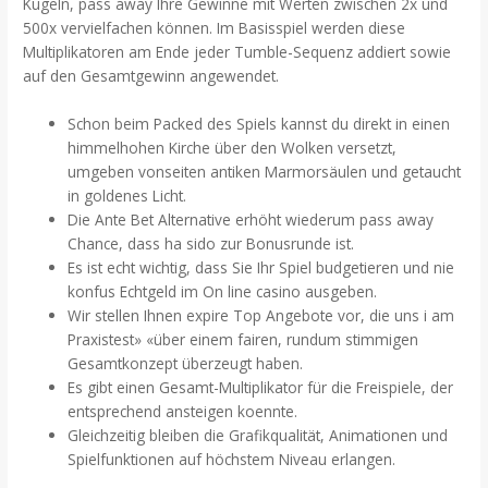
Kugeln, pass away Ihre Gewinne mit Werten zwischen 2x und
500x vervielfachen können. Im Basisspiel werden diese
Multiplikatoren am Ende jeder Tumble-Sequenz addiert sowie
auf den Gesamtgewinn angewendet.
Schon beim Packed des Spiels kannst du direkt in einen
himmelhohen Kirche über den Wolken versetzt,
umgeben vonseiten antiken Marmorsäulen und getaucht
in goldenes Licht.
Die Ante Bet Alternative erhöht wiederum pass away
Chance, dass ha sido zur Bonusrunde ist.
Es ist echt wichtig, dass Sie Ihr Spiel budgetieren und nie
konfus Echtgeld im On line casino ausgeben.
Wir stellen Ihnen expire Top Angebote vor, die uns i am
Praxistest» «über einem fairen, rundum stimmigen
Gesamtkonzept überzeugt haben.
Es gibt einen Gesamt-Multiplikator für die Freispiele, der
entsprechend ansteigen koennte.
Gleichzeitig bleiben die Grafikqualität, Animationen und
Spielfunktionen auf höchstem Niveau erlangen.