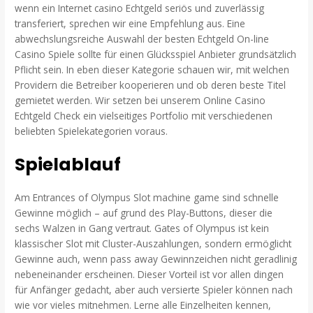
wenn ein Internet casino Echtgeld seriös und zuverlässig
transferiert, sprechen wir eine Empfehlung aus. Eine
abwechslungsreiche Auswahl der besten Echtgeld On-line
Casino Spiele sollte für einen Glücksspiel Anbieter grundsätzlich
Pflicht sein. In eben dieser Kategorie schauen wir, mit welchen
Providern die Betreiber kooperieren und ob deren beste Titel
gemietet werden. Wir setzen bei unserem Online Casino
Echtgeld Check ein vielseitiges Portfolio mit verschiedenen
beliebten Spielekategorien voraus.
Spielablauf
Am Entrances of Olympus Slot machine game sind schnelle
Gewinne möglich – auf grund des Play-Buttons, dieser die
sechs Walzen in Gang vertraut. Gates of Olympus ist kein
klassischer Slot mit Cluster-Auszahlungen, sondern ermöglicht
Gewinne auch, wenn pass away Gewinnzeichen nicht geradlinig
nebeneinander erscheinen. Dieser Vorteil ist vor allen dingen
für Anfänger gedacht, aber auch versierte Spieler können nach
wie vor vieles mitnehmen. Lerne alle Einzelheiten kennen,