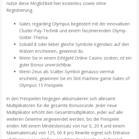
nutze diese Möglichkeit hier kostenlos sowie ohne
Registrierung.
Gates regarding Olympus begeistert mit der innovativen
Cluster-Pay-Technik und einem faszinierenden Olymp-
Götter-Thema.
Sobald 8 oder lieber gleiche Symbole irgendwo auf den
Walzen erscheinen, gewinnst du.
Wenn Sie in einem Echtgeld Online Casino zocken, ist ein
guter Bonus unverzichtbar.
Wenn Zeus als Scatter-Symbol genauso viermal
erscheint, gewinnen Sie im Slot machine game Gates of
Olympus 15 Freispiele.
In den Freispielen hingegen akkumulieren sich allesamt
Multiplikatoren für die gesamte Bonusrunde. Jeder neue
Multiplikator erhöht den Gesamtmultiplikator, jeder auf alle
weiteren Gewinne angewendet werden, bis die Freispiele
enden. Mit einem Mindesteinsatz von nur 0, 20 € und einem
Maximaleinsatz von 125, 00 € pro Rewrite eignet sich Entrance