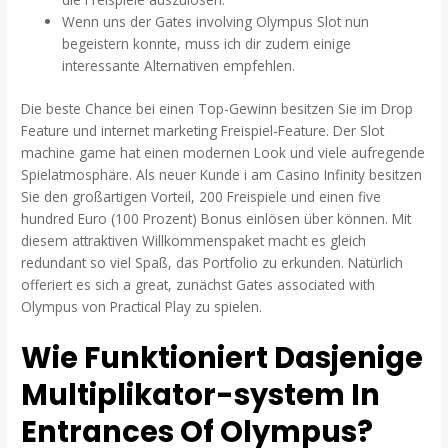
Wenn uns der Gates involving Olympus Slot nun
begeistern konnte, muss ich dir zudem einige
interessante Alternativen empfehlen.
Die beste Chance bei einen Top-Gewinn besitzen Sie im Drop
Feature und internet marketing Freispiel-Feature. Der Slot
machine game hat einen modernen Look und viele aufregende
Spielatmosphäre. Als neuer Kunde i am Casino Infinity besitzen
Sie den großartigen Vorteil, 200 Freispiele und einen five
hundred Euro (100 Prozent) Bonus einlösen über können. Mit
diesem attraktiven Willkommenspaket macht es gleich
redundant so viel Spaß, das Portfolio zu erkunden. Natürlich
offeriert es sich a great, zunächst Gates associated with
Olympus von Practical Play zu spielen.
Wie Funktioniert Dasjenige
Multiplikator-system In
Entrances Of Olympus?