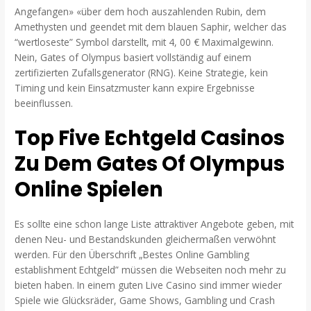
Angefangen» «über dem hoch auszahlenden Rubin, dem
Amethysten und geendet mit dem blauen Saphir, welcher das
“wertloseste” Symbol darstellt, mit 4, 00 € Maximalgewinn.
Nein, Gates of Olympus basiert vollständig auf einem
zertifizierten Zufallsgenerator (RNG). Keine Strategie, kein
Timing und kein Einsatzmuster kann expire Ergebnisse
beeinflussen.
Top Five Echtgeld Casinos
Zu Dem Gates Of Olympus
Online Spielen
Es sollte eine schon lange Liste attraktiver Angebote geben, mit
denen Neu- und Bestandskunden gleichermaßen verwöhnt
werden. Für den Überschrift „Bestes Online Gambling
establishment Echtgeld” müssen die Webseiten noch mehr zu
bieten haben. In einem guten Live Casino sind immer wieder
Spiele wie Glücksräder, Game Shows, Gambling und Crash