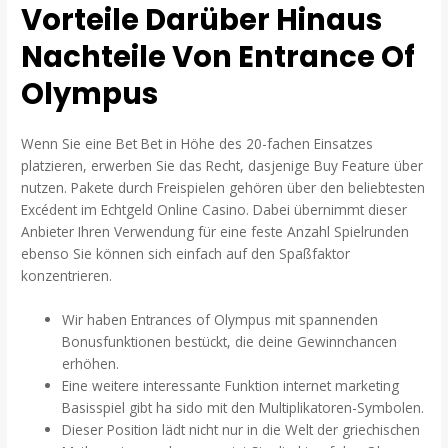
Vorteile Darüber Hinaus
Nachteile Von Entrance Of
Olympus
Wenn Sie eine Bet Bet in Höhe des 20-fachen Einsatzes
platzieren, erwerben Sie das Recht, dasjenige Buy Feature über
nutzen. Pakete durch Freispielen gehören über den beliebtesten
Excédent im Echtgeld Online Casino. Dabei übernimmt dieser
Anbieter Ihren Verwendung für eine feste Anzahl Spielrunden
ebenso Sie können sich einfach auf den Spaßfaktor
konzentrieren.
Wir haben Entrances of Olympus mit spannenden
Bonusfunktionen bestückt, die deine Gewinnchancen
erhöhen.
Eine weitere interessante Funktion internet marketing
Basisspiel gibt ha sido mit den Multiplikatoren-Symbolen.
Dieser Position lädt nicht nur in die Welt der griechischen