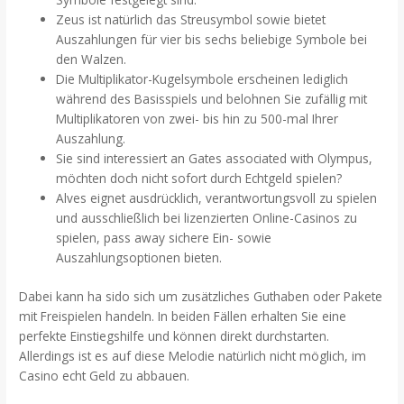
Zeus ist natürlich das Streusymbol sowie bietet
Auszahlungen für vier bis sechs beliebige Symbole bei
den Walzen.
Die Multiplikator-Kugelsymbole erscheinen lediglich
während des Basisspiels und belohnen Sie zufällig mit
Multiplikatoren von zwei- bis hin zu 500-mal Ihrer
Auszahlung.
Sie sind interessiert an Gates associated with Olympus,
möchten doch nicht sofort durch Echtgeld spielen?
Alves eignet ausdrücklich, verantwortungsvoll zu spielen
und ausschließlich bei lizenzierten Online-Casinos zu
spielen, pass away sichere Ein- sowie
Auszahlungsoptionen bieten.
Dabei kann ha sido sich um zusätzliches Guthaben oder Pakete
mit Freispielen handeln. In beiden Fällen erhalten Sie eine
perfekte Einstiegshilfe und können direkt durchstarten.
Allerdings ist es auf diese Melodie natürlich nicht möglich, im
Casino echt Geld zu abbauen.