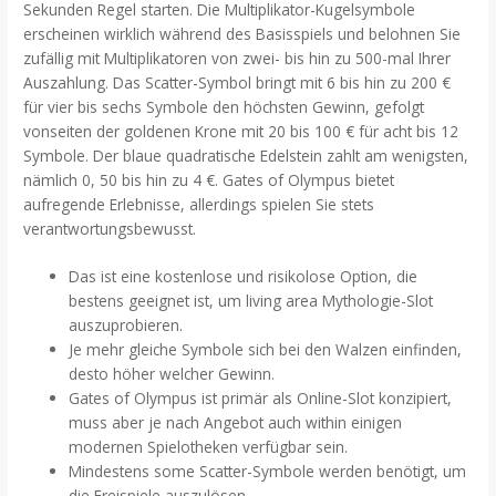
Sekunden Regel starten. Die Multiplikator-Kugelsymbole
erscheinen wirklich während des Basisspiels und belohnen Sie
zufällig mit Multiplikatoren von zwei- bis hin zu 500-mal Ihrer
Auszahlung. Das Scatter-Symbol bringt mit 6 bis hin zu 200 €
für vier bis sechs Symbole den höchsten Gewinn, gefolgt
vonseiten der goldenen Krone mit 20 bis 100 € für acht bis 12
Symbole. Der blaue quadratische Edelstein zahlt am wenigsten,
nämlich 0, 50 bis hin zu 4 €. Gates of Olympus bietet
aufregende Erlebnisse, allerdings spielen Sie stets
verantwortungsbewusst.
Das ist eine kostenlose und risikolose Option, die
bestens geeignet ist, um living area Mythologie-Slot
auszuprobieren.
Je mehr gleiche Symbole sich bei den Walzen einfinden,
desto höher welcher Gewinn.
Gates of Olympus ist primär als Online-Slot konzipiert,
muss aber je nach Angebot auch within einigen
modernen Spielotheken verfügbar sein.
Mindestens some Scatter-Symbole werden benötigt, um
die Freispiele auszulösen.