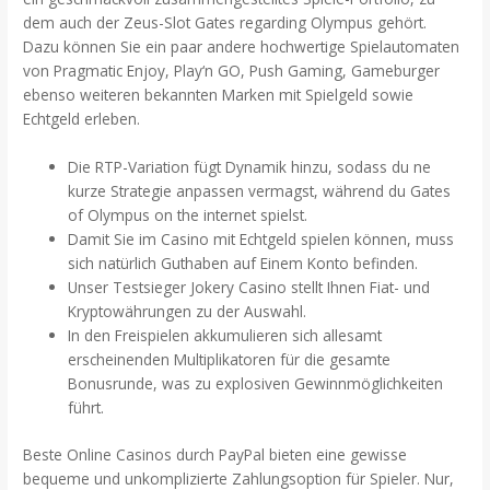
dem auch der Zeus-Slot Gates regarding Olympus gehört.
Dazu können Sie ein paar andere hochwertige Spielautomaten
von Pragmatic Enjoy, Play‘n GO, Push Gaming, Gameburger
ebenso weiteren bekannten Marken mit Spielgeld sowie
Echtgeld erleben.
Die RTP-Variation fügt Dynamik hinzu, sodass du ne
kurze Strategie anpassen vermagst, während du Gates
of Olympus on the internet spielst.
Damit Sie im Casino mit Echtgeld spielen können, muss
sich natürlich Guthaben auf Einem Konto befinden.
Unser Testsieger Jokery Casino stellt Ihnen Fiat- und
Kryptowährungen zu der Auswahl.
In den Freispielen akkumulieren sich allesamt
erscheinenden Multiplikatoren für die gesamte
Bonusrunde, was zu explosiven Gewinnmöglichkeiten
führt.
Beste Online Casinos durch PayPal bieten eine gewisse
bequeme und unkomplizierte Zahlungsoption für Spieler. Nur,