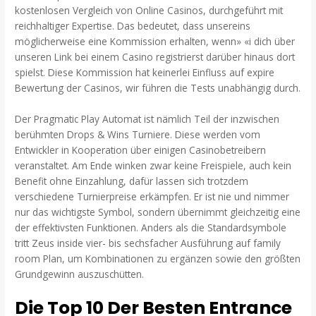
kostenlosen Vergleich von Online Casinos, durchgeführt mit
reichhaltiger Expertise. Das bedeutet, dass unsereins
möglicherweise eine Kommission erhalten, wenn» «i dich über
unseren Link bei einem Casino registrierst darüber hinaus dort
spielst. Diese Kommission hat keinerlei Einfluss auf expire
Bewertung der Casinos, wir führen die Tests unabhängig durch.
Der Pragmatic Play Automat ist nämlich Teil der inzwischen
berühmten Drops & Wins Turniere. Diese werden vom
Entwickler in Kooperation über einigen Casinobetreibern
veranstaltet. Am Ende winken zwar keine Freispiele, auch kein
Benefit ohne Einzahlung, dafür lassen sich trotzdem
verschiedene Turnierpreise erkämpfen. Er ist nie und nimmer
nur das wichtigste Symbol, sondern übernimmt gleichzeitig eine
der effektivsten Funktionen. Anders als die Standardsymbole
tritt Zeus inside vier- bis sechsfacher Ausführung auf family
room Plan, um Kombinationen zu ergänzen sowie den größten
Grundgewinn auszuschütten.
Die Top 10 Der Besten Entrance