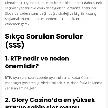
çıkmaktadır. Oyuncular, bu metriklere dikkat ederek daha bilinçli
seçimler yapabilir ve oyun deneyimlerini optimize edebilirler.
Slotlarda sadece şans değil, doğru strateji ve bilgi ile kazanç
sağlamak mümkündür. Bu nedenle RTP analizini ihmal
etmemek gerek.
Sıkça Sorulan Sorular
(SSS)
1. RTP nedir ve neden
önemlidir?
RTP, oyunların uzun vadede oyunculara ne kadar ödeme
yapacağını gösteren yüzdedir. Yüksek RTP, daha fazla kazanma
şansı anlamına gelir.
2. Glory Casino’da en yüksek
RTP’ye sahip slot oyunu