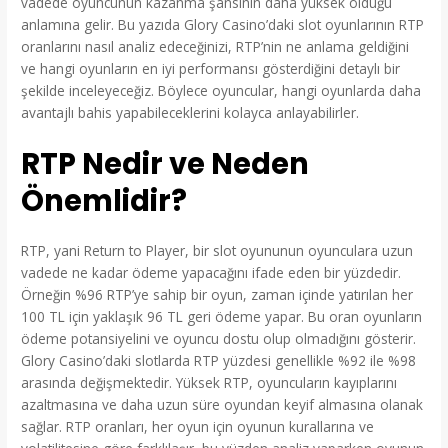
vadede oyuncunun kazanma şansının daha yüksek olduğu
anlamına gelir. Bu yazıda Glory Casino’daki slot oyunlarının RTP
oranlarını nasıl analiz edeceğinizi, RTP’nin ne anlama geldiğini
ve hangi oyunların en iyi performansı gösterdiğini detaylı bir
şekilde inceleyeceğiz. Böylece oyuncular, hangi oyunlarda daha
avantajlı bahis yapabileceklerini kolayca anlayabilirler.
RTP Nedir ve Neden
Önemlidir?
RTP, yani Return to Player, bir slot oyununun oyunculara uzun
vadede ne kadar ödeme yapacağını ifade eden bir yüzdedir.
Örneğin %96 RTP’ye sahip bir oyun, zaman içinde yatırılan her
100 TL için yaklaşık 96 TL geri ödeme yapar. Bu oran oyunların
ödeme potansiyelini ve oyuncu dostu olup olmadığını gösterir.
Glory Casino’daki slotlarda RTP yüzdesi genellikle %92 ile %98
arasında değişmektedir. Yüksek RTP, oyuncuların kayıplarını
azaltmasına ve daha uzun süre oyundan keyif almasına olanak
sağlar. RTP oranları, her oyun için oyunun kurallarına ve