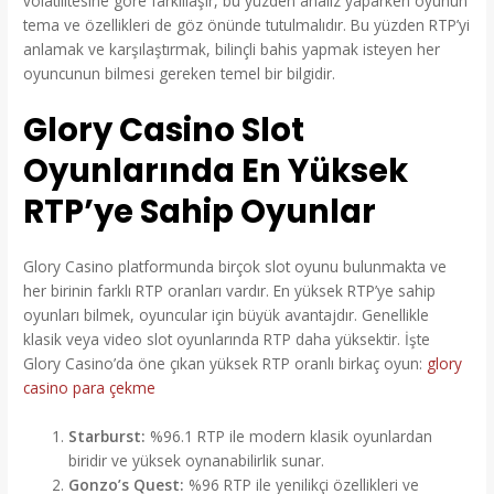
volatilitesine göre farklılaşır, bu yüzden analiz yaparken oyunun
tema ve özellikleri de göz önünde tutulmalıdır. Bu yüzden RTP’yi
anlamak ve karşılaştırmak, bilinçli bahis yapmak isteyen her
oyuncunun bilmesi gereken temel bir bilgidir.
Glory Casino Slot
Oyunlarında En Yüksek
RTP’ye Sahip Oyunlar
Glory Casino platformunda birçok slot oyunu bulunmakta ve
her birinin farklı RTP oranları vardır. En yüksek RTP’ye sahip
oyunları bilmek, oyuncular için büyük avantajdır. Genellikle
klasik veya video slot oyunlarında RTP daha yüksektir. İşte
Glory Casino’da öne çıkan yüksek RTP oranlı birkaç oyun:
glory
casino para çekme
Starburst:
%96.1 RTP ile modern klasik oyunlardan
biridir ve yüksek oynanabilirlik sunar.
Gonzo’s Quest:
%96 RTP ile yenilikçi özellikleri ve