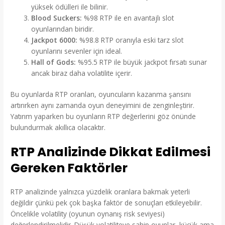
yüksek ödülleri ile bilinir.
Blood Suckers:
%98 RTP ile en avantajlı slot
oyunlarından biridir.
Jackpot 6000:
%98.8 RTP oranıyla eski tarz slot
oyunlarını sevenler için ideal.
Hall of Gods:
%95.5 RTP ile büyük jackpot fırsatı sunar
ancak biraz daha volatilite içerir.
Bu oyunlarda RTP oranları, oyuncuların kazanma şansını
artırırken aynı zamanda oyun deneyimini de zenginleştirir.
Yatırım yaparken bu oyunların RTP değerlerini göz önünde
bulundurmak akıllıca olacaktır.
RTP Analizinde Dikkat Edilmesi
Gereken Faktörler
RTP analizinde yalnızca yüzdelik oranlara bakmak yeterli
değildir çünkü pek çok başka faktör de sonuçları etkileyebilir.
Öncelikle volatility (oyunun oynanış risk seviyesi)
değerlendirilmelidir. Düşük volatiliteye sahip oyunlar, küçük ama