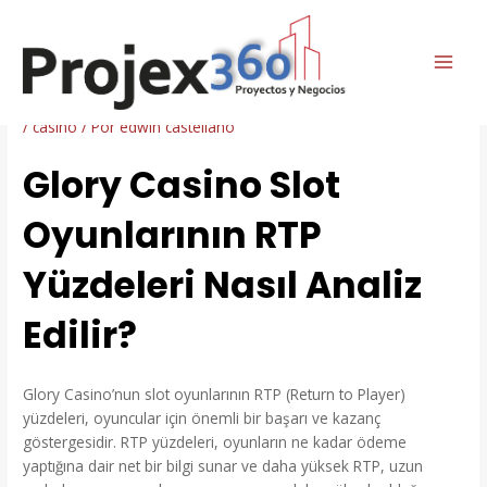
Ir
Navegación
MAI
al
de
Glory Casino Slot Oyunlarının RTP
ME
contenido
entradas
Yüzdeleri Nasıl Analiz Edilir?
/
casino
/ Por
edwin castellano
Glory Casino Slot
Oyunlarının RTP
Yüzdeleri Nasıl Analiz
Edilir?
Glory Casino’nun slot oyunlarının RTP (Return to Player)
yüzdeleri, oyuncular için önemli bir başarı ve kazanç
göstergesidir. RTP yüzdeleri, oyunların ne kadar ödeme
yaptığına dair net bir bilgi sunar ve daha yüksek RTP, uzun