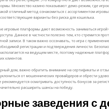
ормы. Множество казино показывают демо-режим, где игроки
Такой отличный метод ознакомиться с ассортиментом игровы
соответствующие варианты без риска для кошелька.
ые игровые платформы дают возможность заниматься игрой 
оступа. Данное в частности полезно тем, кто стремится про
тной записи. В таком важно осознавать, то игра с применен
обходимой регистрации и подтверждения личности. Безопас
располагается на ведущем месте, поэтому надежные платф
их клиентов.
рный дом, важно обратить внимание на сертификаты и отзыв
уклониться от мошеннических провайдеров и обрести удово
кже рекомендуется осматривать доступность бонусов за реги
начительно расширить шансы на победу.
орные заведения с 