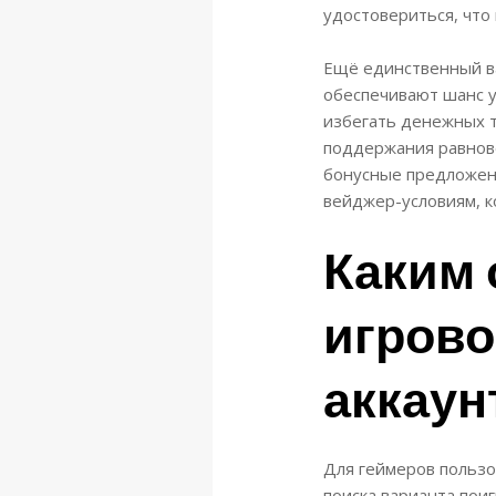
удостовериться, что
Ещё единственный ва
обеспечивают шанс у
избегать денежных т
поддержания равнове
бонусные предложени
вейджер-условиям, к
Каким 
игрово
аккаун
Для геймеров пользо
поиска варианта пои