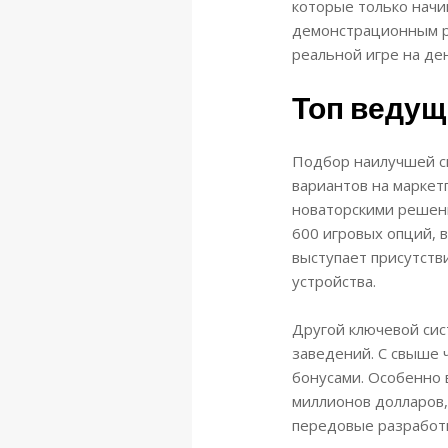
которые только начи
демонстрационным ре
реальной игре на ден
Топ ведущ
Подбор наилучшей си
вариантов на маркет
новаторскими решен
600 игровых опций, 
выступает присутств
устройства.
Другой ключевой сис
заведений. С свыше 
бонусами. Особенно 
миллионов долларов,
передовые разработк