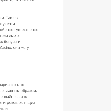
и. Так как
х утечки
собенно существенно
атели имеют
ак бонусы и
asino, они могут
вариантов, но
де главным образом,
 онлайн-казино
я игроков, хотящих
ны и