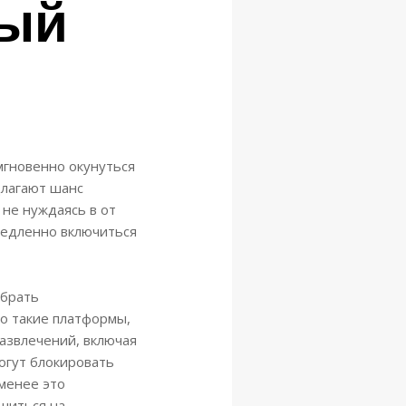
рый
 мгновенно окунуться
длагают шанс
не нуждаясь в от
емедленно включиться
ыбрать
но такие платформы,
азвлечений, включая
огут блокировать
 менее это
шиться на