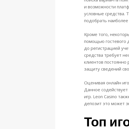
и возможности платф
условные средства. 
подобрать наиболее 
Кроме того, некотор
помощью гостевого д
до регистрацией уче
средства требует не
клиентов постоянно 
защиту сведений сво
Оценивая онлайн иго
Данное содействует 
игр. Leon Casino та
депозит это может з
Топ иг