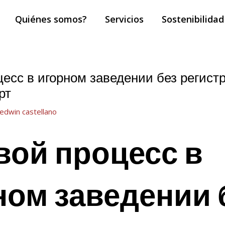
Quiénes somos?
Servicios
Sostenibilidad
есс в игорном заведении без регист
рт
edwin castellano
вой процесс в
ном заведении 