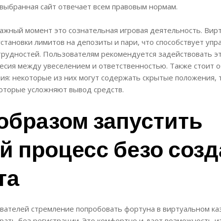
 выбранная сайт отвечает всем правовым нормам.
жный момент это сознательная игровая деятельность. Вир
становки лимитов на депозиты и пари, что способствует упр
рудностей. Пользователям рекомендуется задействовать э
сия между увеселением и ответственностью. Также стоит о
я: некоторые из них могут содержать скрытые положения, т
оторые усложняют вывод средств.
образом запустить
й процесс безо соз
та
вателей стремление попробовать фортуна в виртуальном каз
грать без регистрации. Это комфортно и дает возможность 