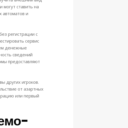
 могут ставить на
х автоматов и
без регистрации с
тестировать сервис
ием денежные
ность сведений
ормы предоставляют
ы других игроков.
льствие от азартных
страцию или первый
демо-