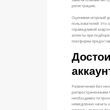
регистрацию.
Оценивая игорный до
пользователей. Это 
справедливой азартн
аспекты при подборе
платформа предостав
Достои
аккаун
Развлечения без нео
распространенными б
необходимости прох
немедленно начать и
системы, включая Ле