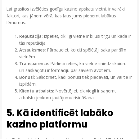
Lai grasītos izvēlēties godīgu kazino apskatu vietni, ir vairāki
faktori, kas jāņem vērā, kas ļaus jums pieņemt labākus
lēmumus:
Reputācija:
Izpētiet, cik ilgi vietne ir bijusi tirgū un kāda ir
tās reputācija.
Atsauksmes:
Pārbaudiet, ko citi spēlētāji saka par šīm
vietnēm.
Transparence:
Pārliecinieties, ka vietne sniedz skaidru
un saskaņotu informāciju par saviem avotiem.
Bonusi:
Salīdziniet, kādi bonusi tiek piedāvāti, un vai tie ir
izpildāmi.
Klientu atbalsts:
Novērtējiet, cik viegli ir saņemt
atbalstu jebkuru jautājumu risināšanai.
5. Kā identificēt labāko
kazino platformu