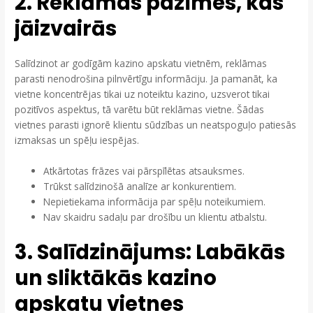
2. Reklāmas pazīmes, kas
jāizvairās
Salīdzinot ar godīgām kazino apskatu vietnēm, reklāmas
parasti nenodrošina pilnvērtīgu informāciju. Ja pamanāt, ka
vietne koncentrējas tikai uz noteiktu kazino, uzsverot tikai
pozitīvos aspektus, tā varētu būt reklāmas vietne. Šādas
vietnes parasti ignorē klientu sūdzības un neatspoguļo patiesās
izmaksas un spēļu iespējas.
Atkārtotas frāzes vai pārspīlētas atsauksmes.
Trūkst salīdzinošā analīze ar konkurentiem.
Nepietiekama informācija par spēļu noteikumiem.
Nav skaidru sadaļu par drošību un klientu atbalstu.
3. Salīdzinājums: Labākās
un sliktākās kazino
apskatu vietnes