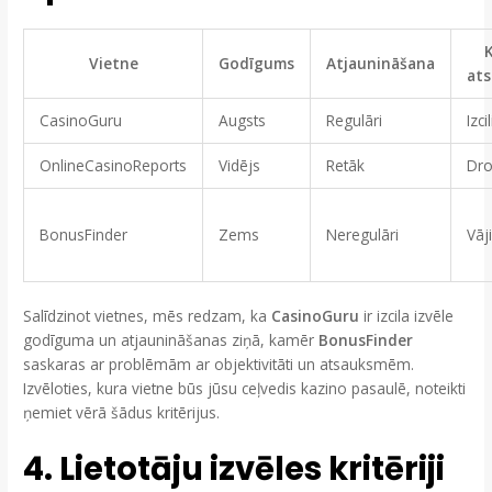
Vietne
Godīgums
Atjaunināšana
at
CasinoGuru
Augsts
Regulāri
Izcil
OnlineCasinoReports
Vidējs
Retāk
Dro
BonusFinder
Zems
Neregulāri
Vāji
Salīdzinot vietnes, mēs redzam, ka
CasinoGuru
ir izcila izvēle
godīguma un atjaunināšanas ziņā, kamēr
BonusFinder
saskaras ar problēmām ar objektivitāti un atsauksmēm.
Izvēloties, kura vietne būs jūsu ceļvedis kazino pasaulē, noteikti
ņemiet vērā šādus kritērijus.
4. Lietotāju izvēles kritēriji