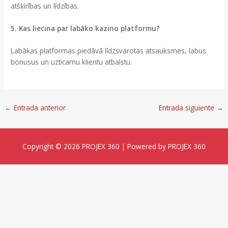
atšķirības un līdzības.
5. Kas liecina par labāko kazino platformu?
Labākas platformas piedāvā līdzsvarotas atsauksmes, labus
bonusus un uzticamu klientu atbalstu.
←
Entrada anterior
Entrada siguiente
→
Copyright © 2026 PROJEX 360 | Powered by PROJEX 360