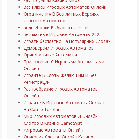
как В Лучших Казино Мира
Все Плюсы Игровых Автоматов Онлайн
Ограничения В Бесплатных Версиях
Игровых Автоматов
ведь Игроки Выбирают Ukrslots
Бесплатные Игровые Автоматы 2025
Играть бесплатно На Популярных Слотах
Демоверсии Игровых Автоматов
Оригинальные Автоматы
Приложение С Игровыми Автоматами
Онлайн
Играйте В Слоты желающим И Без
Регистрации
Разнообразие Игровых Автоматов
Онлайн
Играйте В Игровые Автоматы Онлайн
На Сайте Torofun
Мир Игровых Автоматов И Онлайн
Слотов В Казино Gametwist!
«игровые Автоматы Онлайн
Описания Слотов Онлайн Казино