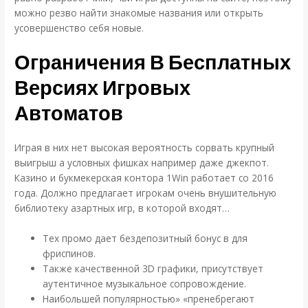
можно резво найти знакомые названия или открыть
усовершенство себя новые.
Ограничения В Бесплатных
Версиях Игровых
Автоматов
Играя в них нет высокая вероятность сорвать крупный
выигрыш а условных фишках например даже джекпот.
Казино и букмекерская контора 1Win работает со 2016
года. Должно предлагает игрокам очень внушительную
библиотеку азартных игр, в которой входят…
Тех промо дает бездепозитный бонус в для
фриспинов.
Также качественной 3D графики, присутствует
аутентичное музыкальное сопровождение.
Наибольшей популярностью» «пренебрегают