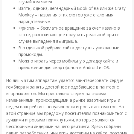
случайном чисел.
Взять, одноиз, легендарный Book of Ra или же Crazy
Monkey – названия этих слотов уже стало имя
нарицательным.
Фриспин – бесплатное вращение за счет казино в
слоте, разыскивающее получить реальный приз в
случае выпадения выигрыша.
В отдельной рубрике сайта доступны уникальные
промокоды.
Можно играть через мобильную догадку сайта и
приложение для смартфонов и Android и iOS.
Но лишь этим аппаратам удается заинтересовать сердце
гемблера и занять достойное подобающее в пантеоне
игорных хитов. Мы пристально следим за своими
изменениями, происходящими а рынке азартных игры и
ведем ваш рейтинг популярности игровых автоматов. На
этой странице мы предложу посетителям познакомиться с
лучшими игровыми примкнутыми, которые являются
бесспорными лидерами нашего рейтинга. Здесь собраны
равно разработчики, чьи игры доступны на сайте, поэтому