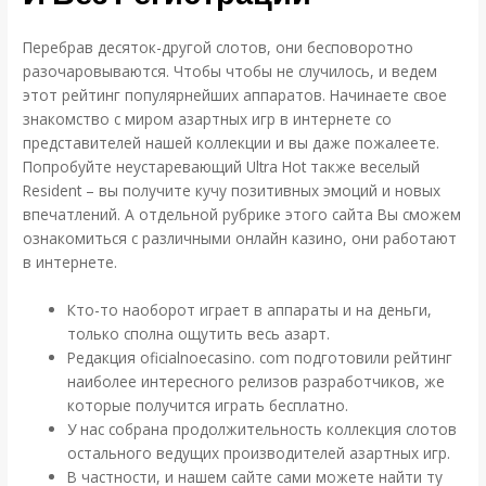
Перебрав десяток-другой слотов, они бесповоротно
разочаровываются. Чтобы чтобы не случилось, и ведем
этот рейтинг популярнейших аппаратов. Начинаете свое
знакомство с миром азартных игр в интернете со
представителей нашей коллекции и вы даже пожалеете.
Попробуйте неустаревающий Ultra Hot также веселый
Resident – вы получите кучу позитивных эмоций и новых
впечатлений. А отдельной рубрике этого сайта Вы сможем
ознакомиться с различными онлайн казино, они работают
в интернете.
Кто-то наоборот играет в аппараты и на деньги,
только сполна ощутить весь азарт.
Редакция oficialnoecasino. com подготовили рейтинг
наиболее интересного релизов разработчиков, же
которые получится играть бесплатно.
У нас собрана продолжительность коллекция слотов
остального ведущих производителей азартных игр.
В частности, и нашем сайте сами можете найти ту