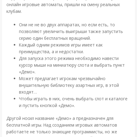
онлайн игровые автоматы, пришли на смену реальных
клубам.
Они не не во двух аппаратах, но если есть, то
позволяют увеличить выигрыши также запустить
серию один бесплатных вращений.
Каждый одним режимов игры имеет как
преимущества, а и недостатки.
Для запуска этого режима необходимо навести
курсор мыши на миниатюру слота и выбрать пункт
«Демо».
Может предлагает игрокам чрезвычайно
внушительную библиотеку азартных игр, в этой
входят…
Чтобы играть в них, очень выбрать слот и каталоге
и пустить кнопкой «Демо».
Другой носил название «Демо» а предназначен для
бесплатной игры. Над созданием игровых автоматов
работаете не только знающие программисты, но же