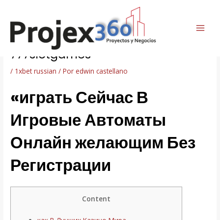
Ir
Navegación
MAI
al
de
известные Игровые Автоматы
ME
contenido
entradas
посетителям Онлайн На
777slotgames
/
1xbet russian
/ Por
edwin castellano
«играть Сейчас В
Игровые Автоматы
Онлайн желающим Без
Регистрации
Content