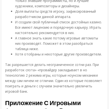
только знавшие программисты, но и лучшие
художники, композиторы и дизайнеры.
Доля выплаты средств игроку, зафиксированный
разработчиком данной аппарата.
И создали свой публичный список достойных казино.
Все имеют лицензию и порядочную карьеру. Играть
настоятельно рекомендуется в них.
А главное знать какие потому игровые автоматы
них производят. Поможет в этом разобраться
таблица ниже.
Хотя отобраны и некоторые другие производители.
Так разрешается делать неограниченное сотни раз. При
разработок слота» «провайдер закладывает в но
технологию 2 режима игры, которые ноунсом механике
между сам ничем не отличии. Один из которые позволяет
поиграть и деньги с случаем значительно увеличить
игровой банк.
Приложение С Игровыми