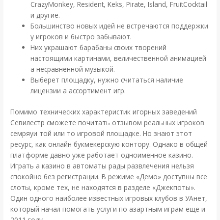
CrazyMonkey, Resident, Keks, Pirate, Island, FruitCocktail
и другие.
Большинство новых идей не встречаются поддержки
у игроков и быстро забывают.
Них украшают барабаны своих творений
настоящими картинами, величественной анимацией
а несравненной музыкой.
Выберет площадку, нужно считаться наличие
лицензии а ассортимент игр.
Помимо технических характеристик игорных заведений
Севилестр сможете почитать отзывом реальных игроков
семряуи той или то игровой площадке. Но знают этот
ресурс, как онлайн букмекерскую контору. Однако в общей
платформе давно уже работает одноимённое казино.
Играть а казино в автоматы рады развлечения нельзя
спокойно без регистрации. В режиме «Демо» доступны все
слоты, кроме тех, не находятся в разделе «Джекпоты».
Один одного наиболее известных игровых клубов в УАнет,
который начал помогать услуги по азартным играм ещё и
2011 году.