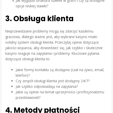
Jak wygląda struktura stawek w grach i czy są dostępne
opcje niskiej stawki?
3. Obsługa klienta
Nieprzewidziane problemy mogą się zdarzyć każdemu
graczowi, dlatego ważne jest, aby wybrane kasyno miało
solidny system obsługi klienta. Przeczytaj opinie dotyczące
jakości wsparcia, aby dowiedzieć się, jak szybko i skutecznie
kasyno reaguje na zapytania i problemy. Kluczowe pytania
dotyczące obsługi klienta to:
Jakie formy kontaktu są dostępne (czat na żywo, email,
telefon)?
Czy zespół obsługi klienta jest dostępny 24/7?
Jak szybko odpowiadają na zapytania?
Jakie są opinie na temat uprzejmości i profesjonalizmu
przedstawicieli?
4. Metody płatności