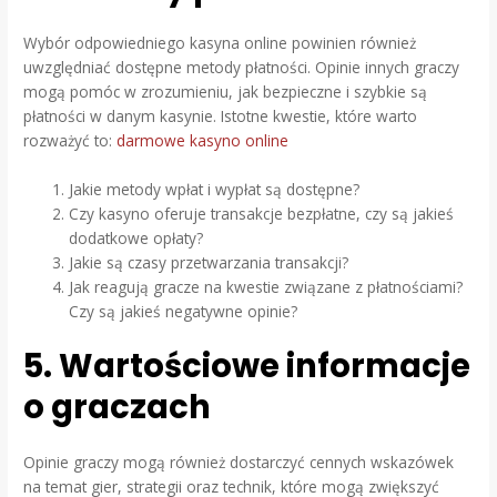
Wybór odpowiedniego kasyna online powinien również
uwzględniać dostępne metody płatności. Opinie innych graczy
mogą pomóc w zrozumieniu, jak bezpieczne i szybkie są
płatności w danym kasynie. Istotne kwestie, które warto
rozważyć to:
darmowe kasyno online
Jakie metody wpłat i wypłat są dostępne?
Czy kasyno oferuje transakcje bezpłatne, czy są jakieś
dodatkowe opłaty?
Jakie są czasy przetwarzania transakcji?
Jak reagują gracze na kwestie związane z płatnościami?
Czy są jakieś negatywne opinie?
5. Wartościowe informacje
o graczach
Opinie graczy mogą również dostarczyć cennych wskazówek
na temat gier, strategii oraz technik, które mogą zwiększyć