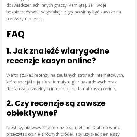
doświadczeniach innych graczy. Pamiętaj, że Twoje
bezpieczeństwo i satysfakcja z gry powinny być zawsze na
pierwszym miejscu.
FAQ
1. Jak znaleźć wiarygodne
recenzje kasyn online?
Warto szukać recenzji na zaufanych stronach internetowych,
które specjalizują się w tematyce gier hazardowych oraz
dostarczają rzetelnych informacji na temat kasyn online.
2. Czy recenzje są zawsze
obiektywne?
Niestety, nie wszystkie recenzje są rzetelne. Dlatego warto
przeczytać opinie z różnych źródeł, aby uzyskać pełniejszy