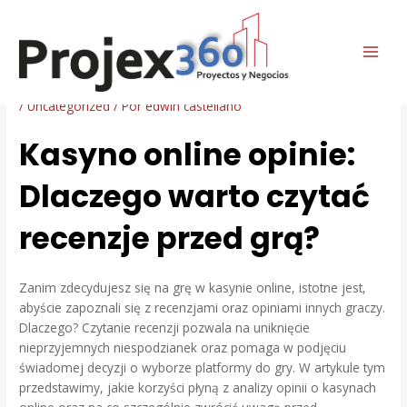
Ir
Navegación
MAI
al
de
Kasyno online opinie: Dlaczego
ME
contenido
entradas
warto czytać recenzje przed grą?
/
Uncategorized
/ Por
edwin castellano
Kasyno online opinie:
Dlaczego warto czytać
recenzje przed grą?
Zanim zdecydujesz się na grę w kasynie online, istotne jest,
abyście zapoznali się z recenzjami oraz opiniami innych graczy.
Dlaczego? Czytanie recenzji pozwala na uniknięcie
nieprzyjemnych niespodzianek oraz pomaga w podjęciu
świadomej decyzji o wyborze platformy do gry. W artykule tym
przedstawimy, jakie korzyści płyną z analizy opinii o kasynach