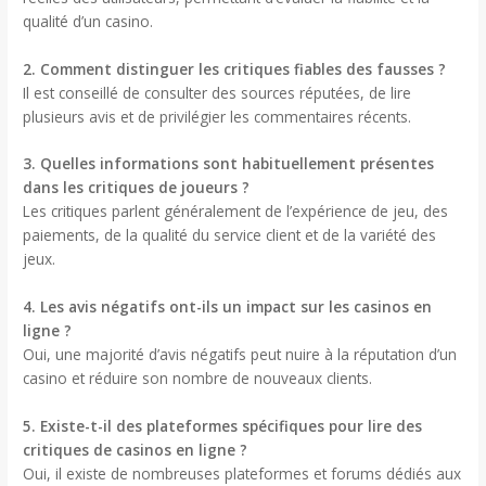
qualité d’un casino.
2. Comment distinguer les critiques fiables des fausses ?
Il est conseillé de consulter des sources réputées, de lire
plusieurs avis et de privilégier les commentaires récents.
3. Quelles informations sont habituellement présentes
dans les critiques de joueurs ?
Les critiques parlent généralement de l’expérience de jeu, des
paiements, de la qualité du service client et de la variété des
jeux.
4. Les avis négatifs ont-ils un impact sur les casinos en
ligne ?
Oui, une majorité d’avis négatifs peut nuire à la réputation d’un
casino et réduire son nombre de nouveaux clients.
5. Existe-t-il des plateformes spécifiques pour lire des
critiques de casinos en ligne ?
Oui, il existe de nombreuses plateformes et forums dédiés aux