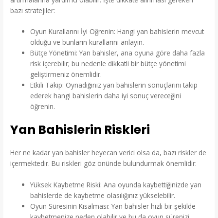
bazı stratejiler:
Oyun Kurallarını İyi Öğrenin: Hangi yan bahislerin mevcut
olduğu ve bunların kurallarını anlayın.
Bütçe Yönetimi: Yan bahisler, ana oyuna göre daha fazla
risk içerebilir; bu nedenle dikkatli bir bütçe yönetimi
geliştirmeniz önemlidir.
Etkili Takip: Oynadığınız yan bahislerin sonuçlarını takip
ederek hangi bahislerin daha iyi sonuç vereceğini
öğrenin.
Yan Bahislerin Riskleri
Her ne kadar yan bahisler heyecan verici olsa da, bazı riskler de
içermektedir. Bu riskleri göz önünde bulundurmak önemlidir:
Yüksek Kaybetme Riski: Ana oyunda kaybettiğinizde yan
bahislerde de kaybetme olasılığınız yükselebilir.
Oyun Süresinin Kısalması: Yan bahisler hızlı bir şekilde
kaybetmenize neden olabilir ve bu da oyun sürenizi