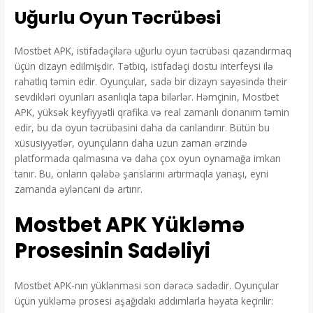
Uğurlu Oyun Təcrübəsi
Mostbet APK, istifadəçilərə uğurlu oyun təcrübəsi qazandırmaq
üçün dizayn edilmişdir. Tətbiq, istifadəçi dostu interfeysi ilə
rahatlıq təmin edir. Oyunçular, sadə bir dizayn sayəsində their
sevdikləri oyunları asanlıqla tapa bilərlər. Həmçinin, Mostbet
APK, yüksək keyfiyyətli qrafika və real zamanlı donanım təmin
edir, bu da oyun təcrübəsini daha da canlandırır. Bütün bu
xüsusiyyətlər, oyunçuların daha uzun zaman ərzində
platformada qalmasına və daha çox oyun oynamağa imkan
tanır. Bu, onların qələbə şanslarını artırmaqla yanaşı, eyni
zamanda əyləncəni də artırır.
Mostbet APK Yükləmə
Prosesinin Sadəliyi
Mostbet APK-nın yüklənməsi son dərəcə sadədir. Oyunçular
üçün yükləmə prosesi aşağıdakı addımlarla həyata keçirilir: