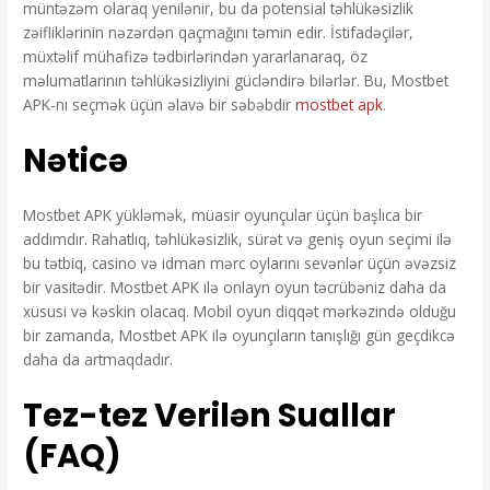
müntəzəm olaraq yenilənir, bu da potensial təhlükəsizlik
zəifliklərinin nəzərdən qaçmağını təmin edir. İstifadəçilər,
müxtəlif mühafizə tədbirlərindən yararlanaraq, öz
məlumatlarının təhlükəsizliyini gücləndirə bilərlər. Bu, Mostbet
APK-nı seçmək üçün əlavə bir səbəbdir
mostbet apk
.
Nəticə
Mostbet APK yükləmək, müasir oyunçular üçün başlıca bir
addımdır. Rahatlıq, təhlükəsizlik, sürət və geniş oyun seçimi ilə
bu tətbiq, casino və idman mərc oylarını sevənlər üçün əvəzsiz
bir vasitədir. Mostbet APK ilə onlayn oyun təcrübəniz daha da
xüsusi və kəskin olacaq. Mobil oyun diqqət mərkəzində olduğu
bir zamanda, Mostbet APK ilə oyunçıların tanışlığı gün geçdikcə
daha da artmaqdadır.
Tez-tez Verilən Suallar
(FAQ)