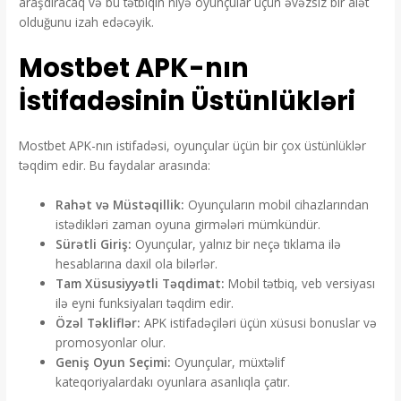
araşdıracaq və bu tətbiqin niyə oyunçular üçün əvəzsiz bir alət
olduğunu izah edəcəyik.
Mostbet APK-nın
İstifadəsinin Üstünlükləri
Mostbet APK-nın istifadəsi, oyunçular üçün bir çox üstünlüklər
təqdim edir. Bu faydalar arasında:
Rahət və Müstəqillik:
Oyunçuların mobil cihazlarından
istədikləri zaman oyuna girmələri mümkündür.
Sürətli Giriş:
Oyunçular, yalnız bir neçə tıklama ilə
hesablarına daxil ola bilərlər.
Tam Xüsusiyyətli Təqdimat:
Mobil tətbiq, veb versiyası
ilə eyni funksiyaları təqdim edir.
Özəl Təkliflər:
APK istifadəçiləri üçün xüsusi bonuslar və
promosyonlar olur.
Geniş Oyun Seçimi:
Oyunçular, müxtəlif
kateqoriyalardakı oyunlara asanlıqla çatır.