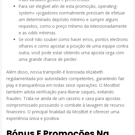
Para ser elegível afin de esta promoção, operating-
system» «jogadores normalmente precisam de efetuar
um determinado depósito mínimo e cumprir alguns
requisitos, como o preço mínimo da intencionadamente
e as odds mínimas.
Se você não souber como hacer erros, pontos electronic
olhares e como apostar a posição de uma equipe contra
outra, você pode estar obtendo uma aposta cega com
uma grande chance de perder.
Além disso, nossa trampolín é licenciada elizabeth
regulamentada por autoridades competentes, garantindo fair
play e transparência em todas since operações. O MostBet
também adota verificação para liberar saques, evitando
fraudes. Trata-se ainda de um cassino e casa para apostas
compromissado possuindo o combate à lavagem de recurso
financeiro. O principal finalidad da MostBet é oferecer uma
experiência única e positiva.
Bónus E Promoções Na