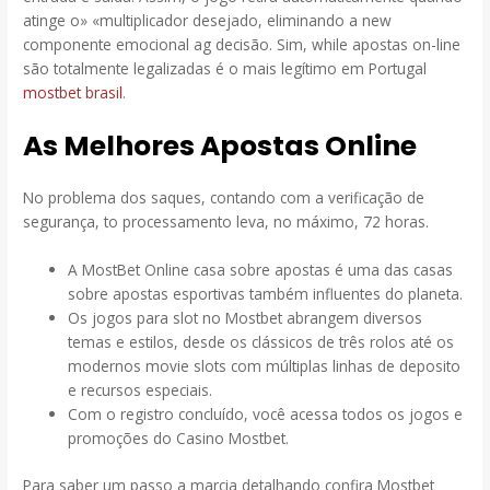
atinge o» «multiplicador desejado, eliminando a new
componente emocional ag decisão. Sim, while apostas on-line
são totalmente legalizadas é o mais legítimo em Portugal
mostbet brasil
.
As Melhores Apostas Online
No problema dos saques, contando com a verificação de
segurança, to processamento leva, no máximo, 72 horas.
A MostBet Online casa sobre apostas é uma das casas
sobre apostas esportivas também influentes do planeta.
Os jogos para slot no Mostbet abrangem diversos
temas e estilos, desde os clássicos de três rolos até os
modernos movie slots com múltiplas linhas de deposito
e recursos especiais.
Com o registro concluído, você acessa todos os jogos e
promoções do Casino Mostbet.
Para saber um passo a marcia detalhando confira Mostbet