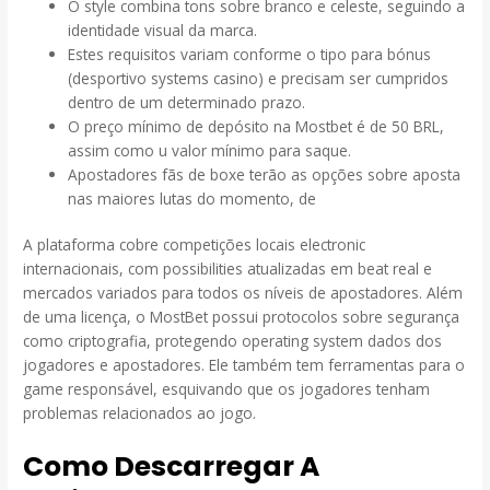
O style combina tons sobre branco e celeste, seguindo a
identidade visual da marca.
Estes requisitos variam conforme o tipo para bónus
(desportivo systems casino) e precisam ser cumpridos
dentro de um determinado prazo.
O preço mínimo de depósito na Mostbet é de 50 BRL,
assim como u valor mínimo para saque.
Apostadores fãs de boxe terão as opções sobre aposta
nas maiores lutas do momento, de
A plataforma cobre competições locais electronic
internacionais, com possibilities atualizadas em beat real e
mercados variados para todos os níveis de apostadores. Além
de uma licença, o MostBet possui protocolos sobre segurança
como criptografia, protegendo operating system dados dos
jogadores e apostadores. Ele também tem ferramentas para o
game responsável, esquivando que os jogadores tenham
problemas relacionados ao jogo.
Como Descarregar A