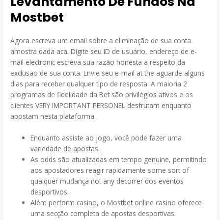
Levantamento De Fundos Na
Mostbet
Agora escreva um email sobre a eliminação de sua conta
amostra dada aca. Digite seu ID de usuário, endereço de e-
mail electronic escreva sua razão honesta a respeito da
exclusão de sua conta. Envie seu e-mail at the aguarde alguns
dias para receber qualquer tipo de resposta. A maioria 2
programas de fidelidade da Bet são privilégios ativos e os
clientes VERY IMPORTANT PERSONEL desfrutam enquanto
apostam nesta plataforma.
Enquanto assiste ao jogo, você pode fazer uma
variedade de apostas.
As odds são atualizadas em tempo genuine, permitindo
aos apostadores reagir rapidamente some sort of
qualquer mudança not any decorrer dos eventos
desportivos.
Além perform casino, o Mostbet online casino oferece
uma secção completa de apostas desportivas.