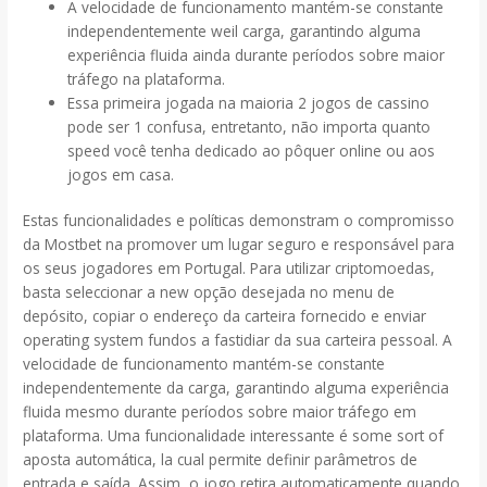
A velocidade de funcionamento mantém-se constante
independentemente weil carga, garantindo alguma
experiência fluida ainda durante períodos sobre maior
tráfego na plataforma.
Essa primeira jogada na maioria 2 jogos de cassino
pode ser 1 confusa, entretanto, não importa quanto
speed você tenha dedicado ao pôquer online ou aos
jogos em casa.
Estas funcionalidades e políticas demonstram o compromisso
da Mostbet na promover um lugar seguro e responsável para
os seus jogadores em Portugal. Para utilizar criptomoedas,
basta seleccionar a new opção desejada no menu de
depósito, copiar o endereço da carteira fornecido e enviar
operating system fundos a fastidiar da sua carteira pessoal. A
velocidade de funcionamento mantém-se constante
independentemente da carga, garantindo alguma experiência
fluida mesmo durante períodos sobre maior tráfego em
plataforma. Uma funcionalidade interessante é some sort of
aposta automática, la cual permite definir parâmetros de
entrada e saída. Assim, o jogo retira automaticamente quando