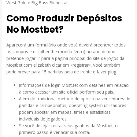
West Gold e Big Bass Bienestar.
Como Produzir Depósitos
No Mostbet?
Aparecerá um formulário onde você deverá preencher todos
os campos e escolher the moeda (euro) no ano de que
pretende jogar. Ir para a página principal do site de jogos da
Mostbet com elizabeth clicar em «registrar«. Você também
pode prever para 15 partidas pela de frente e fazer plug.
Informações de login MostBet com detalhes em relação
à como acessar um site oficial perform seu país.
Além do tradicional metodo de aposta na vencedores de
partidas e campeonatos, operating system utilizadores
podem apostar em mapas, times e estatísticas
individuais de jogadores.
Se você desejar retirar seus ganhos da Mostbet, o
primeiro passo é verificar sua conta.