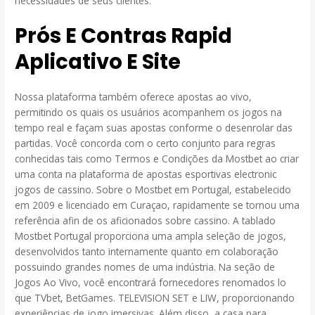
necessidades de seus clientes.
Prós E Contras Rapid
Aplicativo E Site
Nossa plataforma também oferece apostas ao vivo,
permitindo os quais os usuários acompanhem os jogos na
tempo real e façam suas apostas conforme o desenrolar das
partidas. Você concorda com o certo conjunto para regras
conhecidas tais como Termos e Condições da Mostbet ao criar
uma conta na plataforma de apostas esportivas electronic
jogos de cassino. Sobre o Mostbet em Portugal, estabelecido
em 2009 e licenciado em Curaçao, rapidamente se tornou uma
referência afin de os aficionados sobre cassino. A tablado
Mostbet Portugal proporciona uma ampla seleção de jogos,
desenvolvidos tanto internamente quanto em colaboração
possuindo grandes nomes de uma indústria. Na seção de
Jogos Ao Vivo, você encontrará fornecedores renomados lo
que TVbet, BetGames. TELEVISION SET e LIW, proporcionando
experiências de jogo imersivas. Além disso, a casa para