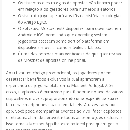
Os sistemas e estratégias de apostas não tinham poder
em relação à os geradores para números aleatórios.
O visual do jogo apelará aos fãs da história, mitologia e
do Antigo Egito.
O aplicativo Mostbet está disponível para download em
Android e iOS, permitindo que operating system
jogadores acessem some sort of plataforma em
dispositivos móveis, como móviles e tablets.
É uma das porções mais verificadas de qualquer revisão
da Mostbet de apostas online por aí.
Ao utilizar um código promocional, os jogadores podem
desatascar benefícios exclusivos la cual aprimoram a
experiência de jogo na plataforma Mostbet Portugal. Além
disso, u aplicativo é otimizado para funcionar no ano de vários
dispositivos móveis, proporcionando uma experiência suave
tanto na smartphones quanto em tablets. Através carry out
app, você pode acompanhar eventos ao vivo, fazer depósitos
e retiradas, além de aproveitar todas as promoções exclusivas.
Isso torna u Mostbet App the escolha ideal para quem gosta