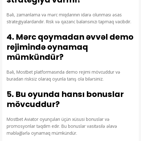
Bəli, zamanlama və mərc miqdarının idarə olunması əsas
strategiyalardandır. Risk və qazanc balansınızı tapmaq vacibdir.
4. Mərc qoymadan əvvəl demo
rejimində oynamaq
mümkündür?
Bəli, Mostbet platformasında demo rejimi mövcuddur və
buradan risksiz olaraq oyunla tanış ola bilərsiniz.
5. Bu oyunda hansı bonuslar
mövcuddur?
Mostbet Aviator oyunçuları üçün xüsusi bonuslar və
promosyonlar təqdim edir. Bu bonuslar vasitəsilə əlavə
məbləğlərlə oynamaq mümkündür.