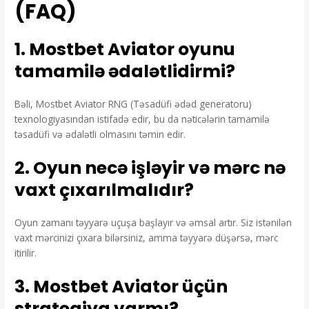
(FAQ)
1. Mostbet Aviator oyunu
tamamilə ədalətlidirmi?
Bəli, Mostbet Aviator RNG (Təsadüfi ədəd generatoru)
texnologiyasından istifadə edir, bu da nəticələrin tamamilə
təsadüfi və ədalətli olmasını təmin edir.
2. Oyun necə işləyir və mərc nə
vaxt çıxarılmalıdır?
Oyun zamanı təyyarə uçuşa başlayır və əmsal artır. Siz istənilən
vaxt mərcinizi çıxara bilərsiniz, amma təyyarə düşərsə, mərc
itirilir.
3. Mostbet Aviator üçün
strategiya varmı?