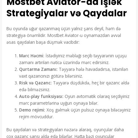
Mostbet Aviator-da İşlək
Strategiyalar və Qaydalar
Bu oyunda uğur qazanmaq üçün yalnız şans deyil, həm də
strategiya önəmlidir. Mostbet Aviator-u oynamazdan əvvəl
əsas qaydaları başa düşmək vacibdir:
Mərc Həcmi:
İstədiyiniz məbləği seçib təyyarənin uçuşu
zamanı artırılan nəticə üzərində mərc edirsiniz.
Qurtarma Zamanı:
Təyyarə hələ havadadırsa, istənilən
vaxt qazancınızı götürə bilərsiniz.
Risk və Qazanc:
Təyyarə düşdükdə, heç bir qazanc əldə
edə bilməzsiniz.
Auto-play funksiyası:
Oyun avtomatik olaraq seçdiyiniz
mərc parametrlərinə uyğun oynaya bilər.
Demo rejimi:
Xoş gəlmək üçün pulsuz oynaya biləcəyiniz
rejim mövcuddur.
Bu qaydaları və strategiyaları nəzərə alaraq, oyunçular daha
çox qazanc şansı əldə edə bilərlər. Hətta bəzi oyunçular