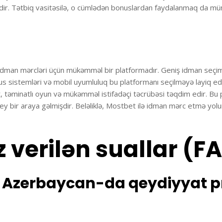
dir. Tətbiq vasitəsilə, o cümlədən bonuslardan faydalanmaq da m
man mərcləri üçün mükəmməl bir platformadır. Geniş idman seçiml
nus sistemləri və mobil uyumluluq bu platformanı seçilməyə layiq e
 təminatlı oyun və mükəmməl istifadəçi təcrübəsi təqdim edir. Bu
 şey bir araya gəlmişdir. Beləliklə, Mostbet ilə idman mərc etmə yolu
z verilən suallar (F
t Azerbaycan-da qeydiyyat p