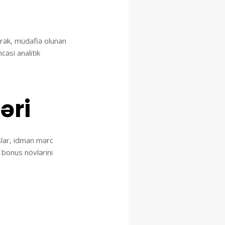
ərək, müdafiə olunan
əsi analitik
əri
slar, idman mərc
bonus növlərini