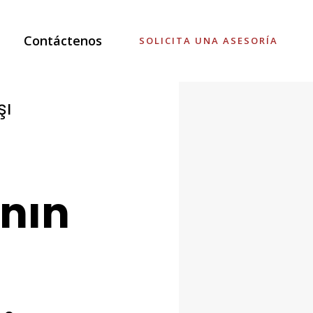
Contáctenos
SOLICITA UNA ASESORÍA
şı
nın