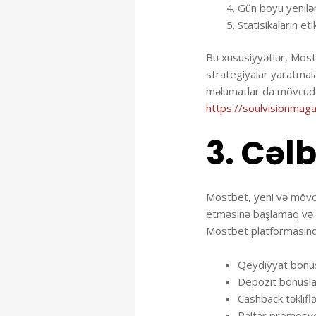
Gün boyu yenilə
Statisikaların eti
Bu xüsusiyyətlər, Mostb
strategiyalar yaratmala
məlumatlar da mövcuddu
https://soulvisionmag
3. Cəl
Mostbet, yeni və mövcu
etməsinə başlamaq və m
Mostbet platformasında
Qeydiyyat bonus
Depozit bonusla
Cashback təkliflə
Paltar promosyo