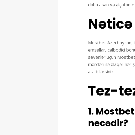
daha asan və əlçatan e
Nəticə
Mostbet Azerbaycan, id
əmsallar, cəlbedici bo
sevənlər üçün Mostbet,
mərcləri ilə əlaqəli hər
ata bilərsiniz.
Tez-te
1. Mostbe
necədir?