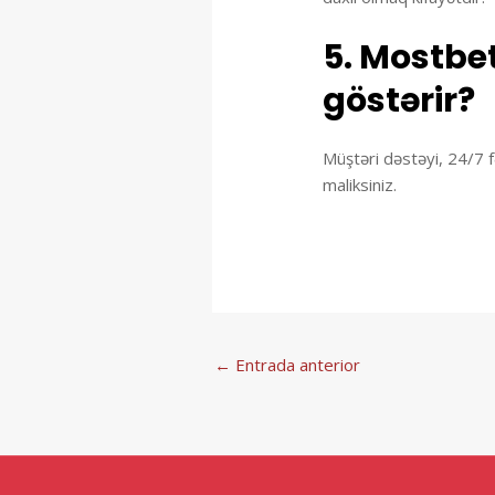
5. Mostbe
göstərir?
Müştəri dəstəyi, 24/7 f
maliksiniz.
←
Entrada anterior