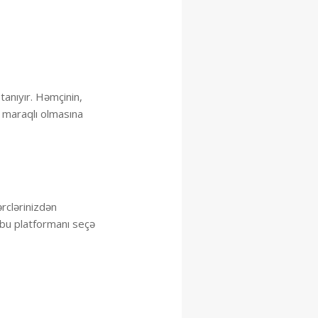
tanıyır. Həmçinin,
a maraqlı olmasına
rclərinizdən
 bu platformanı seçə