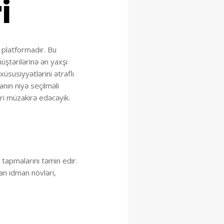
i
 platformadır. Bu
müştərilərinə ən yaxşı
susiyyətlərini ətraflı
nın niyə seçilməli
ri müzakirə edəcəyik.
 tapmalarını təmin edir.
an idman növləri,