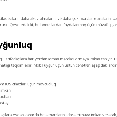
ı
ifadəçilərin daha aktiv olmalarını və daha çox mərclər etmələrini təş
rtırır. Qeyd edək ki, bu bonuslardan faydalanmaq üçün müvafiq şə
Uyğunluq
i, istifadəçilərə hər yerdən idman mərcləri etməyə imkan tanıyır. Bu 
rahatlığı təqdim edir. Mobil uyğunluğun üstün cəhətləri aşağıdakılardır
m iOS cihazları üçün mövcudluq
 imkanı
xtları
əstəyi
adəçilərə evdən kənarda belə mərclərini idarə etməyə imkan verərə