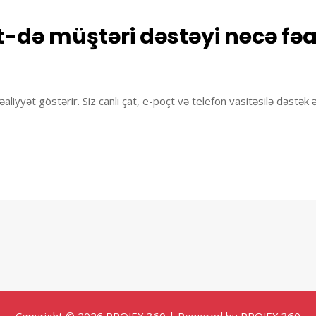
t-də müştəri dəstəyi necə fəa
əaliyyət göstərir. Siz canlı çat, e-poçt və telefon vasitəsilə dəstək