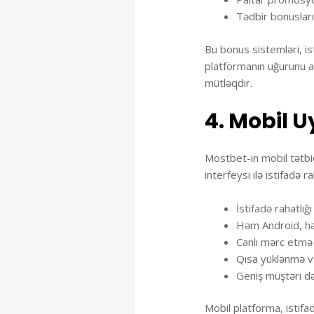
Tədbir bonuslar
Bu bonus sistemləri, ist
platformanın uğurunu a
mütləqdir.
4. Mobil 
Mostbet-in mobil tətbiq
interfeysi ilə istifadə 
İstifadə rahatlığı
Həm Android, hə
Canlı mərc etmə
Qısa yüklənmə va
Geniş müştəri d
Mobil platforma, istif