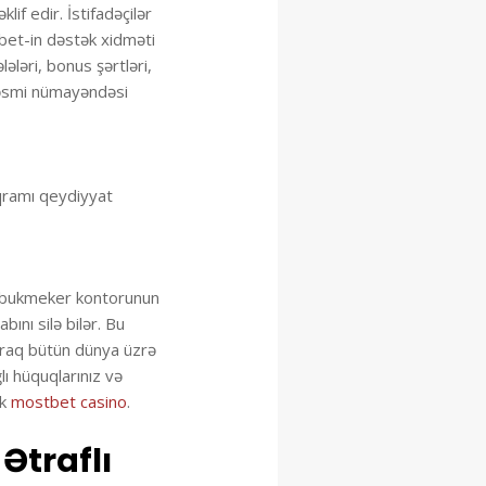
if edir. İstifadəçilər
stbet-in dəstək xidməti
ələri, bonus şərtləri,
 rəsmi nümayəndəsi
oqramı qeydiyyat
i bukmeker kontorunun
nı silə bilər. Bu
araq bütün dünya üzrə
lı hüquqlarınız və
ik
mostbet casino
.
Ətraflı