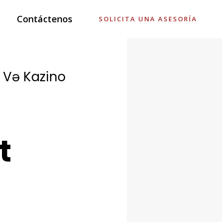
Contáctenos
SOLICITA UNA ASESORÍA
 Və Kazino
t