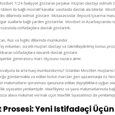
 Mostbet 7/24 fəaliyyət göstərən peşəkar müştəri dəstəyi xidməti təkl
oblem ilə bağlı müxtəlif kanallar vasitəsilə dəstək ala bilərlər. Mo
lis dillərində xidmət göstərir. Mütəxəssislər depozit/çıxarma məsəl
digər suallarla bağlı yardım göstərirlər. Mostbet-in Azərbaycanda
osesində istifadəçilərə dəstək göstəririk.
n, Rus və İngilis dillərində mümkündür.
iş imkanları, sürətli müştəri dəstəyi və təkmilləşdirilmiş bonus pr
ibarən istifadəçilərə davamlı dəstək göstərir.
əqəmlər generatoru mərc ölçüsünü nəzərə almır.
tovalyuta ilə artırmaq mümkündürmü? İstənilən MostBet müştəris
orğu göndərməklə və edilən bütün mərcləri geri qazanmaqla öz hesabı
nin məlumatların qorunması qanununa edilən dəyişikliklərə uyğun ol
ik siyasətini yeniləmişdir. Məxfiliyiniz və şəxsi məlumatlarınızla bağ
 sizə əlavə məlumat vermək üçün Məxfilik Siyasətimizi də yeniləmiş
Prosesi: Yeni Istifadəçi Üçün 