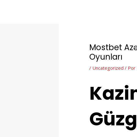
Ir
Navegación
al
de
contenido
entradas
Mostbet Azə
Oyunları
/
Uncategorized
/ Por
Kazi
Güzg