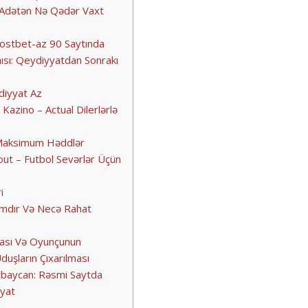
rı Adətən Nə Qədər Vaxt
ostbet-az 90 Saytında
ısı: Qeydiyyatdan Sonrakı
iyyat Az
Kazino – Actual Dilerlərlə
Maksimum Həddlər
out – Futbol Sevərlər Üçün
i
ımdır Və Necə Rahat
ası Və Oyunçunun
uşların Çıxarılması
baycan: Rəsmi Saytda
yyat