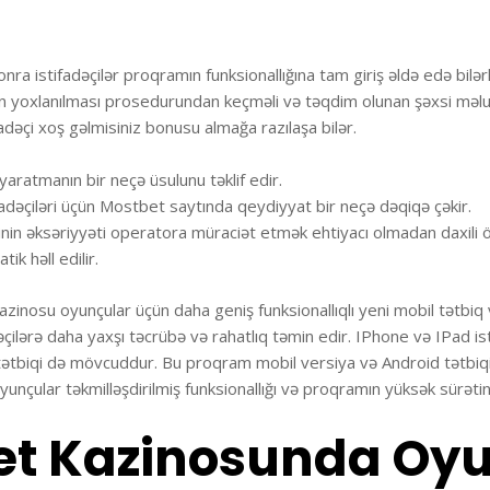
ra istifadəçilər proqramın funksionallığına tam giriş əldə edə bilərl
n yoxlanılması prosedurundan keçməli və təqdim olunan şəxsi məlum
dəçi xoş gəlmisiniz bonusu almağa razılaşa bilər.
ratmanın bir neçə üsulunu təklif edir.
adəçiləri üçün Mostbet saytında qeydiyyat bir neçə dəqiqə çəkir.
inin əksəriyyəti operatora müraciət etmək ehtiyacı olmadan daxili 
ik həll edilir.
zinosu oyunçular üçün daha geniş funksionallıqlı yeni mobil tətbiq 
əçilərə daha yaxşı təcrübə və rahatlıq təmin edir. IPhone və IPad ist
ətbiqi də mövcuddur. Bu proqram mobil versiya və Android tətbiqin
yunçular təkmilləşdirilmiş funksionallığı və proqramın yüksək sürətin
et Kazinosunda Oy