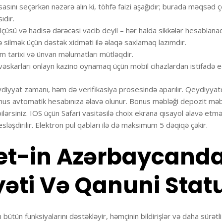
asını seçərkən nəzərə alın ki, töhfə faizi aşağıdır; burada məqsəd ç
ıdır.
lçüsü və hadisə dərəcəsi vacib deyil – hər halda sikkələr hesablana
silmək üçün dəstək xidməti ilə əlaqə saxlamaq lazımdır.
 tarixi və ünvan məlumatları mütləqdir.
skarları onlayn kazino oynamaq üçün mobil cihazlardan istifadə ed
iyyat zamanı, həm də verifikasiya prosesində aparılır. Qeydiyyatda
onus avtomatik hesabınıza əlavə olunur. Bonus məbləği depozit məb
ilərsiniz. IOS üçün Safari vasitəsilə choix ekrana qısayol əlavə etmək
sləşdirilir. Elektron pul qabları ilə də maksimum 5 dəqiqə çəkir.
et-in Azərbaycand
yəti Və Qanuni Stat
bütün funksiyalarını dəstəkləyir, həmçinin bildirişlər və daha sürətli 