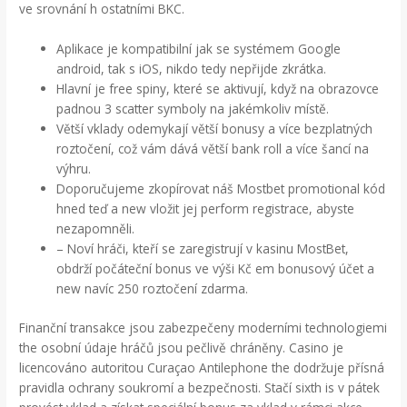
ve srovnání h ostatními BKC.
Aplikace je kompatibilní jak se systémem Google
android, tak s iOS, nikdo tedy nepřijde zkrátka.
Hlavní je free spiny, které se aktivují, když na obrazovce
padnou 3 scatter symboly na jakémkoliv místě.
Větší vklady odemykají větší bonusy a více bezplatných
roztočení, což vám dává větší bank roll a více šancí na
výhru.
Doporučujeme zkopírovat náš Mostbet promotional kód
hned teď a new vložit jej perform registrace, abyste
nezapomněli.
– Noví hráči, kteří se zaregistrují v kasinu MostBet,
obdrží počáteční bonus ve výši Kč em bonusový účet a
new navíc 250 roztočení zdarma.
Finanční transakce jsou zabezpečeny moderními technologiemi
the osobní údaje hráčů jsou pečlivě chráněny. Casino je
licencováno autoritou Curaçao Antilephone the dodržuje přísná
pravidla ochrany soukromí a bezpečnosti. Stačí sixth is v pátek