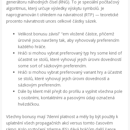
generátoru náhodných čísel (RNG). To je speciální počítačový
algoritmus, který určuje výsledky výskytu symbolů. Je
naprogramován t ohledem na návratnost (RTP) — teoretické
procento návratnosti unces celkové částky sázek.
Velikost bonusu závisí” “em vložené částce, přičemž
úrovně jsou navrženy tak, aby vyhovovaly preferencím
každého hráče.
Hráči si mohou vybrat preferovaný typ hry some kind of
účastnit se stolů, které vyhovují jejich úrovni dovedností
some sort of sázkovým preferencím.
Hráči si mohou vybrat preferovaný variant hry a účastnit
se stolů, které vyhovují jejich úrovni dovedností a
sázkovým preferencím.
Dále by klient měl přejít do profilu a vyplnit všechna pole
s osobními, kontaktními a pasovými údaji označená
hvězdičkou.
Všechny bonusy mají 7denní platnost a měly by být použity k
uplatnění všech propagačních akcí versus tomto časovém
rámci. Kolo roztočení zdarma (FS) dává hráčům další šance