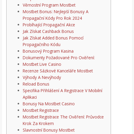
Věrnostní Program Mostbet
Mostbet Bonus: Nejlepší Bonusy A
Propagační Kódy Pro Rok 2024
Probíhající Propagační Akce
Jak Získat Cashback Bonus
Jak Získat Added Bonus Pomocí
Propagačního Kódu
Bonusový Program Kasina
Dokumenty Požadované Pro Ověření:
Mostbet Live Casino
Recenze Sázkové Kanceláře Mostbet
Výhody A Nevýhody
Reload Bonus
Specifika Přihlášení A Registrace V Mobilní
Aplikaci
Bonusy Na Mostbet Casino
Mostbet Registrace
Mostbet Registrace The Ověření: Průvodce
Krok Za Krokem
Slavnostní Bonusy Mostbet