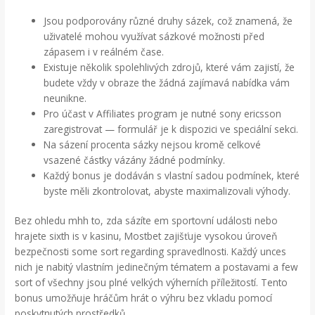
Jsou podporovány různé druhy sázek, což znamená, že
uživatelé mohou využívat sázkové možnosti před
zápasem i v reálném čase.
Existuje několik spolehlivých zdrojů, které vám zajistí, že
budete vždy v obraze the žádná zajímavá nabídka vám
neunikne.
Pro účast v Affiliates program je nutné sony ericsson
zaregistrovat — formulář je k dispozici ve speciální sekci.
Na sázení procenta sázky nejsou kromě celkové
vsazené částky vázány žádné podmínky.
Každý bonus je dodáván s vlastní sadou podmínek, které
byste měli zkontrolovat, abyste maximalizovali výhody.
Bez ohledu mhh to, zda sázíte em sportovní události nebo
hrajete sixth is v kasinu, Mostbet zajišťuje vysokou úroveň
bezpečnosti some sort regarding spravedlnosti. Každý unces
nich je nabitý vlastním jedinečným tématem a postavami a few
sort of všechny jsou plné velkých výherních příležitostí. Tento
bonus umožňuje hráčům hrát o výhru bez vkladu pomocí
poskytnutých prostředků.