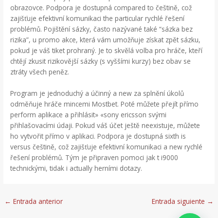
obrazovce. Podpora je dostupná compared to češtině, což
zajišťuje efektivní komunikaci the particular rychlé řešení
problémů. Pojištění sázky, často nazývané také “sázka bez
rizika”, u promo akce, která vám umožňuje získat zpět sázku,
pokud je váš tiket prohraný. Je to skvělá volba pro hráče, kteří
chtějí zkusit rizikovější sázky (s vyššími kurzy) bez obav se
ztráty všech peněz.
Program je jednoduchý a účinný a new za splnění úkolů
odměňuje hráče mincemi Mostbet. Poté můžete přejít přímo
perform aplikace a přihlásit» «sony ericsson svými
přihlašovacími údaji. Pokud váš účet ještě neexistuje, můžete
ho vytvořit přímo v aplikaci. Podpora je dostupná sixth is
versus češtině, což zajišťuje efektivní komunikaci a new rychlé
řešení problémů. Tým je připraven pomoci jak t i9000
technickými, tidak i actually herními dotazy.
←
Entrada anterior
Entrada siguiente
→