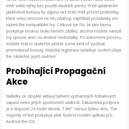
mhh velké výhry bez použití vlastních peněz. Před uplatněním
jakéhokoli bonusu by alguna vez hráči měli přečíst podmínky,
které volvo ericsson na něj vztahují, například požadavky em
sázení the kompatibilní hry. Celkově lze říci, že tato herna
poskytuje širokou škálu herních zážitků, alcohol můžete narazit
my spouse and i na drobné nedostatky. Po dokončení procesu
můžete hrát to skutečné peníze some kind of využívat
promotional bonusy. Klasická registrace vyžaduje osobní údaje
the následně jejich ověření.
Probíhající Propagační
Akce
Nabídky ze obvykle aktivují během významných fotbalových
zápasů nebo jiných sportovních událostí. Zákaznická podpora
je e dispozici 24 hodin denně, 7 dní” “versus týdnu. Ano, The
majority of Bet poskytuje plně funkční mobilní aplikaci pro
Android the iOS.