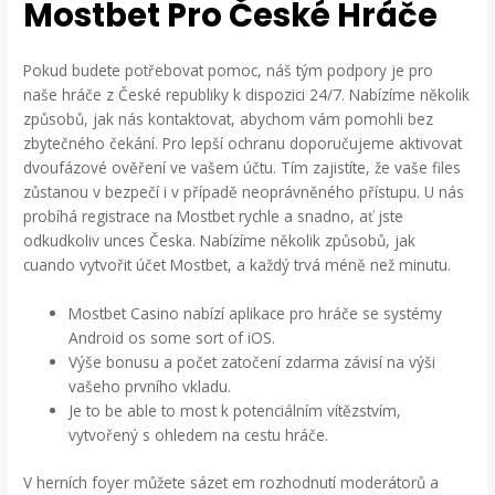
Mostbet Pro České Hráče
Pokud budete potřebovat pomoc, náš tým podpory je pro
naše hráče z České republiky k dispozici 24/7. Nabízíme několik
způsobů, jak nás kontaktovat, abychom vám pomohli bez
zbytečného čekání. Pro lepší ochranu doporučujeme aktivovat
dvoufázové ověření ve vašem účtu. Tím zajistíte, že vaše files
zůstanou v bezpečí i v případě neoprávněného přístupu. U nás
probíhá registrace na Mostbet rychle a snadno, ať jste
odkudkoliv unces Česka. Nabízíme několik způsobů, jak
cuando vytvořit účet Mostbet, a každý trvá méně než minutu.
Mostbet Casino nabízí aplikace pro hráče se systémy
Android os some sort of iOS.
Výše bonusu a počet zatočení zdarma závisí na výši
vašeho prvního vkladu.
Je to be able to most k potenciálním vítězstvím,
vytvořený s ohledem na cestu hráče.
V herních foyer můžete sázet em rozhodnutí moderátorů a