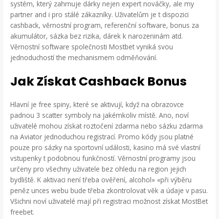
systém, který zahrnuje dárky nejen expert nováčky, ale my
partner and i pro stálé zákazníky. Uživatelům je t dispozici
cashback, věrnostní program, referenční software, bonus za
akumulátor, sázka bez rizika, dárek k narozeninám atd.
Věrnostní software společnosti Mostbet vyniká svou
jednoduchostí the mechanismem odměňování.
Jak Získat Cashback Bonus
Hlavní je free spiny, které se aktivují, když na obrazovce
padnou 3 scatter symboly na jakémkoliv místě. Ano, noví
uživatelé mohou získat roztočení zdarma nebo sázku zdarma
na Aviator jednoduchou registrací. Promo kódy jsou platné
pouze pro sázky na sportovní události, kasino má své vlastní
vstupenky t podobnou funkčností. Věrnostní programy jsou
určeny pro všechny uživatele bez ohledu na region jejich
bydliště. K aktivaci není třeba ověření, alcohol» «při výběru
peněz unces webu bude třeba zkontrolovat věk a údaje v pasu.
Všichni noví uživatelé mají při registraci možnost získat MostBet
freebet.