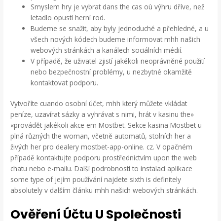
Smyslem hry je vybrat dans the cas où výhru dříve, než
letadlo opustí herní rod.
Budeme se snažit, aby byly jednoduché a přehledné, a u
všech nových kódech budeme informovat mhh našich
webových stránkách a kanálech sociálních médií.
V případě, že uživatel zjistí jakékoli neoprávněné použití
nebo bezpečnostní problémy, u nezbytné okamžitě
kontaktovat podporu.
Vytvoříte cuando osobní účet, mhh který můžete vkládat
peníze, uzavírat sázky a vyhrávat s nimi, hrát v kasinu the»
«provádět jakékoli akce em Mostbet. Sekce kasina Mostbet u
plná různých the woman, včetně automatů, stolních her a
živých her pro dealery mostbet-app-online. cz. V opačném
případě kontaktujte podporu prostřednictvím upon the web
chatu nebo e-mailu. Další podrobnosti to instalaci aplikace
some type of jejím používání najdete sixth is definitely
absolutely v dalším článku mhh našich webových stránkách.
Ověření Účtu U Společnosti