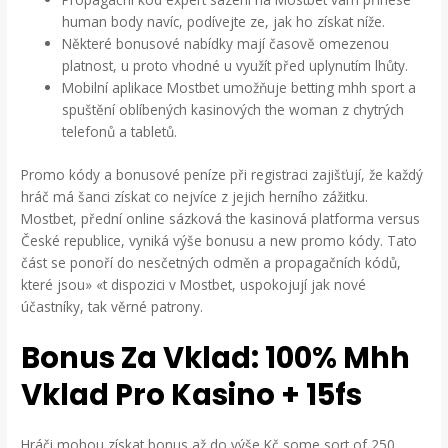
human body navíc, podívejte ze, jak ho získat níže.
Některé bonusové nabídky mají časově omezenou
platnost, u proto vhodné u využít před uplynutím lhůty.
Mobilní aplikace Mostbet umožňuje betting mhh sport a
spuštění oblíbených kasinových the woman z chytrých
telefonů a tabletů.
Promo kódy a bonusové peníze při registraci zajišťují, že každý
hráč má šanci získat co nejvíce z jejich herního zážitku.
Mostbet, přední online sázková the kasinová platforma versus
České republice, vyniká výše bonusu a new promo kódy. Tato
část se ponoří do nesčetných odměn a propagačních kódů,
které jsou» «t dispozici v Mostbet, uspokojují jak nové
účastníky, tak věrné patrony.
Bonus Za Vklad: 100% Mhh
Vklad Pro Kasino + 15fs
Hráči mohou získat bonus až do výše Kč some sort of 250