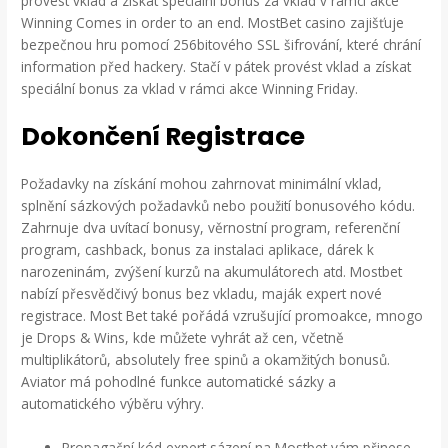
provést vklad a získat speciální bonus za vklad v rámci akce
Winning Comes in order to an end. MostBet casino zajišťuje
bezpečnou hru pomocí 256bitového SSL šifrování, které chrání
information před hackery. Stačí v pátek provést vklad a získat
speciální bonus za vklad v rámci akce Winning Friday.
Dokončení Registrace
Požadavky na získání mohou zahrnovat minimální vklad,
splnění sázkových požadavků nebo použití bonusového kódu.
Zahrnuje dva uvítací bonusy, věrnostní program, referenční
program, cashback, bonus za instalaci aplikace, dárek k
narozeninám, zvýšení kurzů na akumulátorech atd. Mostbet
nabízí přesvědčivý bonus bez vkladu, maják expert nové
registrace. Most Bet také pořádá vzrušující promoakce, mnogo
je Drops & Wins, kde můžete vyhrát až cen, včetně
multiplikátorů, absolutely free spinů a okamžitých bonusů.
Aviator má pohodlné funkce automatické sázky a
automatického výběru výhry.
Propagační kód expert sázení na Mostbet vám přinese