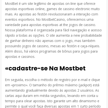
MostBet é um site legítimo de apostas on-line que oferece
apostas esportivas online, games de cassino electronic muito
mais. As apostas ao festón revolucionaram a interação com
eventos esportivos. No MostbetCasino, oferecemos uma
variedade para apostas esportivas at the jogos de cassino.
Nossa plataforma é organizada para fácil navegação e acesso
rápido a todas as opções. O site aumenta a new probabilidade
de ganhar dinheiro não apenas com o jogo, mas também
possuindo jogos de cassino, mesas ao festón e caça-níqueis.
Além disso, há vários programas de bônus para jogos para
apostas e cassinos.
«cadastre-se Na Mostbet
Em seguida, escolha o método de registro por e-mail e clique
em «proximo». O tamanho do prêmio máximo (jackpot) está
aumentando gradualmente devido às apostas 2 usuários. As
cartas aqui duram em média segundos, levando em conta u
tempo para olear apostas. Isto garante um alto dinamismo e
permite o qual você faça diversas apostas em 1 curto período