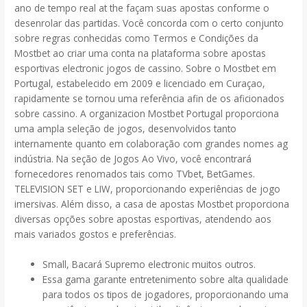
ano de tempo real at the façam suas apostas conforme o
desenrolar das partidas. Você concorda com o certo conjunto
sobre regras conhecidas como Termos e Condições da
Mostbet ao criar uma conta na plataforma sobre apostas
esportivas electronic jogos de cassino. Sobre o Mostbet em
Portugal, estabelecido em 2009 e licenciado em Curaçao,
rapidamente se tornou uma referência afin de os aficionados
sobre cassino. A organizacion Mostbet Portugal proporciona
uma ampla seleção de jogos, desenvolvidos tanto
internamente quanto em colaboração com grandes nomes ag
indústria. Na seção de Jogos Ao Vivo, você encontrará
fornecedores renomados tais como TVbet, BetGames.
TELEVISION SET e LIW, proporcionando experiências de jogo
imersivas. Além disso, a casa de apostas Mostbet proporciona
diversas opções sobre apostas esportivas, atendendo aos
mais variados gostos e preferências.
Small, Bacará Supremo electronic muitos outros.
Essa gama garante entretenimento sobre alta qualidade
para todos os tipos de jogadores, proporcionando uma