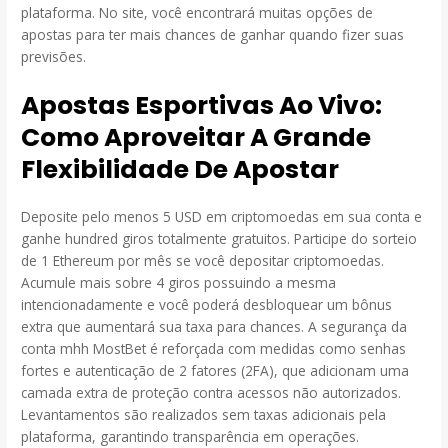
plataforma. No site, você encontrará muitas opções de
apostas para ter mais chances de ganhar quando fizer suas
previsões.
Apostas Esportivas Ao Vivo:
Como Aproveitar A Grande
Flexibilidade De Apostar
Deposite pelo menos 5 USD em criptomoedas em sua conta e
ganhe hundred giros totalmente gratuitos. Participe do sorteio
de 1 Ethereum por mês se você depositar criptomoedas.
Acumule mais sobre 4 giros possuindo a mesma
intencionadamente e você poderá desbloquear um bônus
extra que aumentará sua taxa para chances. A segurança da
conta mhh MostBet é reforçada com medidas como senhas
fortes e autenticação de 2 fatores (2FA), que adicionam uma
camada extra de proteção contra acessos não autorizados.
Levantamentos são realizados sem taxas adicionais pela
plataforma, garantindo transparência em operações.