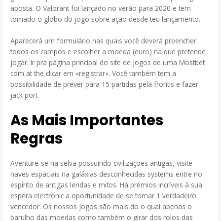
aposta. O Valorant foi lançado no verão para 2020 e tem
tomado o globo do jogo sobre ação desde teu lançamento.
Aparecerá um formulário nas quais você deverá preencher
todos os campos e escolher a moeda (euro) na que pretende
jogar. Ir pra página principal do site de jogos de uma Mostbet
com at the clicar em «registrar«. Você também tem a
possibilidade de prever para 15 partidas pela frontis e fazer
jack port.
As Mais Importantes
Regras
Aventure-se na selva possuindo civilizações antigas, visite
naves espaciais na galáxias desconhecidas systems entre no
espírito de antigas lendas e mitos. Há prémios incríveis à sua
espera electronic a oportunidade de se tornar 1 verdadeiro
vencedor. Os nossos jogos são mais do o qual apenas o
barulho das moedas como também o girar dos rolos das