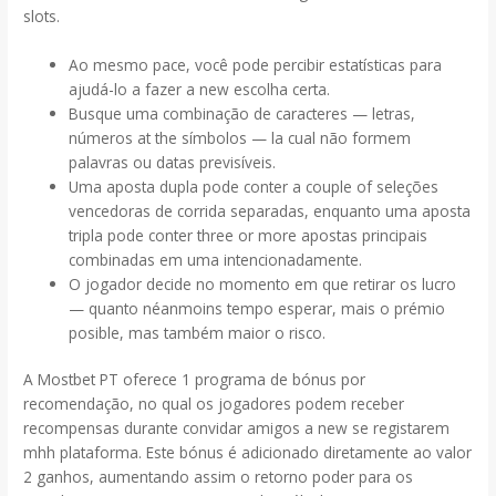
slots.
Ao mesmo pace, você pode percibir estatísticas para
ajudá-lo a fazer a new escolha certa.
Busque uma combinação de caracteres — letras,
números at the símbolos — la cual não formem
palavras ou datas previsíveis.
Uma aposta dupla pode conter a couple of seleções
vencedoras de corrida separadas, enquanto uma aposta
tripla pode conter three or more apostas principais
combinadas em uma intencionadamente.
O jogador decide no momento em que retirar os lucro
— quanto néanmoins tempo esperar, mais o prémio
posible, mas também maior o risco.
A Mostbet PT oferece 1 programa de bónus por
recomendação, no qual os jogadores podem receber
recompensas durante convidar amigos a new se registarem
mhh plataforma. Este bónus é adicionado diretamente ao valor
2 ganhos, aumentando assim o retorno poder para os