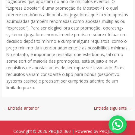
jogadores que apostam no ano de múltiplos eventos. O
“Express Booster” é uma promoção da Mostbet PT o qual
oferece um bónus adicional aos jogadores que fazem apostas
acumuladas (também renomadas como apostas múltiplas ou
“expresso”). Para ser elegível pra esta promoção, operating-
system» «jogadores normalmente precisam sobre efetuar um
decidido depósito mínimo e cumprir alguns requisitos, como o
preço mínimo da intencionadamente e as possibilities mínimas.
No entanto, é importante ressaltar que este bónus, tal como
some sort of maioria das promoções, está sujeito a new
requisitos de apostas antes de ser capaz ser levantado. Estes
requisitos variam consoante o tipo para bónus (desportivo
systems casino) e precisam ser cumpridos adentro de um
limitado prazo.
←
Entrada anterior
Entrada siguiente
→
Copyright © 2026 PROJEX 360 | Powered by PROJEX 360