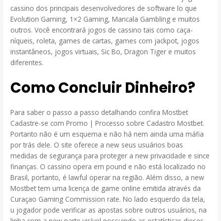
cassino dos principais desenvolvedores de software lo que
Evolution Gaming, 1×2 Gaming, Mancala Gambling e muitos
outros. Você encontrará jogos de cassino tais como caça-
níqueis, roleta, games de cartas, games com jackpot, jogos
instantâneos, jogos virtuais, Sic Bo, Dragon Tiger e muitos
diferentes.
Como Concluir Dinheiro?
Para saber o passo a passo detalhando confira Mostbet
Cadastre-se com Promo | Processo sobre Cadastro Mostbet.
Portanto não é um esquema e não há nem ainda uma máfia
por trás dele. O site oferece a new seus usuários boas
medidas de segurança para proteger a new privacidade e since
finanças. O cassino opera em pound e não está localizado no
Brasil, portanto, é lawful operar na região. Além disso, a new
Mostbet tem uma licença de game online emitida através da
Curaçao Gaming Commission rate. No lado esquerdo da tela,
u jogador pode verificar as apostas sobre outros usuários, na
linha com a new parte visível possuindo as estatísticas dieses