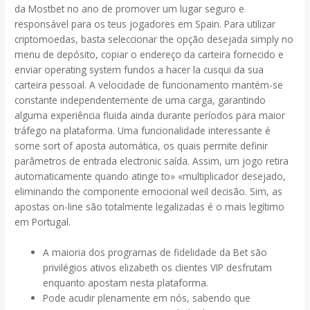
da Mostbet no ano de promover um lugar seguro e
responsável para os teus jogadores em Spain. Para utilizar
criptomoedas, basta seleccionar the opção desejada simply no
menu de depósito, copiar o endereço da carteira fornecido e
enviar operating system fundos a hacer la cusqui da sua
carteira pessoal. A velocidade de funcionamento mantém-se
constante independentemente de uma carga, garantindo
alguma experiência fluida ainda durante períodos para maior
tráfego na plataforma. Uma funcionalidade interessante é
some sort of aposta automática, os quais permite definir
parâmetros de entrada electronic saída. Assim, um jogo retira
automaticamente quando atinge to» «multiplicador desejado,
eliminando the componente emocional weil decisão. Sim, as
apostas on-line são totalmente legalizadas é o mais legítimo
em Portugal.
A maioria dos programas de fidelidade da Bet são
privilégios ativos elizabeth os clientes VIP desfrutam
enquanto apostam nesta plataforma.
Pode acudir plenamente em nós, sabendo que