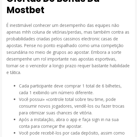
Mostbet
É inestimável conhecer um desempenho das equipes não
apenas mhh coluna de vitórias/perdas, mas também contra as
probabilidades criadas pelos cassinos electronic casas de
apostas. Pense no ponto espalhado como uma competição
secundária no meio de grupos ao apostar. Embora a sorte
desempenhe um rol importante nas apostas esportivas,
tornar-se o vencedor a longo prazo requer bastante habilidade
e tática.
Cada participante deve comprar 1 total de 6 bilhetes,
cada 1 exibindo um número diferente.
Você possui» «controle total sobre teu time, pode
consumir novos jogadores, vendê-los ou fazer trocas
para otimizar suas chances de vitória.
Após a instalação, abra o app e faça sign in na sua
conta para começar the apostar.
Você pode recebê-los por cada depósito, assim como