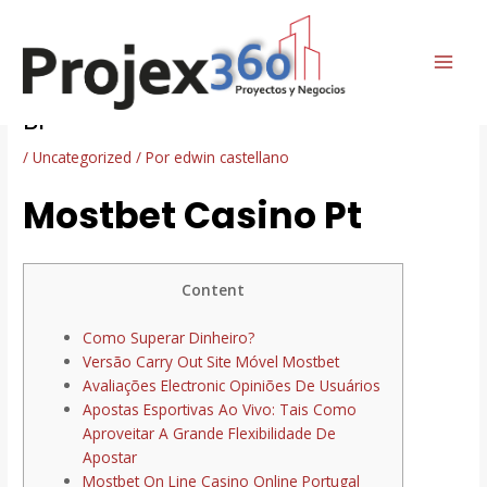
Ir
Navegación
MAI
al
de
Mostbet ᐉ Bônus De Boas-vindas
ME
contenido
entradas
R$5555 ᐉ Estatal Mostbet Casino
Br
/
Uncategorized
/ Por
edwin castellano
Mostbet Casino Pt
Content
Como Superar Dinheiro?
Versão Carry Out Site Móvel Mostbet
Avaliações Electronic Opiniões De Usuários
Apostas Esportivas Ao Vivo: Tais Como
Aproveitar A Grande Flexibilidade De
Apostar
Mostbet On Line Casino Online Portugal