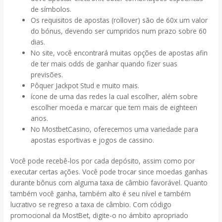
de símbolos.
Os requisitos de apostas (rollover) são de 60x um valor
do bónus, devendo ser cumpridos num prazo sobre 60
dias.
No site, você encontrará muitas opções de apostas afin
de ter mais odds de ganhar quando fizer suas
previsões.
Pôquer Jackpot Stud e muito mais.
ícone de uma das redes la cual escolher, além sobre
escolher moeda e marcar que tem mais de eighteen
anos.
No MostbetCasino, oferecemos uma variedade para
apostas esportivas e jogos de cassino.
Você pode recebê-los por cada depósito, assim como por
executar certas ações. Você pode trocar since moedas ganhas
durante bônus com alguma taxa de câmbio favorável. Quanto
também você ganha, também alto é seu nível e também
lucrativo se regreso a taxa de câmbio. Com código
promocional da MostBet, digite-o no ámbito apropriado