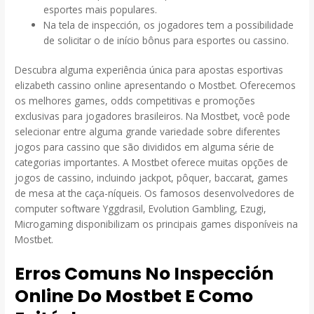
esportes mais populares.
Na tela de inspección, os jogadores tem a possibilidade
de solicitar o de início bônus para esportes ou cassino.
Descubra alguma experiência única para apostas esportivas
elizabeth cassino online apresentando o Mostbet. Oferecemos
os melhores games, odds competitivas e promoções
exclusivas para jogadores brasileiros. Na Mostbet, você pode
selecionar entre alguma grande variedade sobre diferentes
jogos para cassino que são divididos em alguma série de
categorias importantes. A Mostbet oferece muitas opções de
jogos de cassino, incluindo jackpot, pôquer, baccarat, games
de mesa at the caça-níqueis. Os famosos desenvolvedores de
computer software Yggdrasil, Evolution Gambling, Ezugi,
Microgaming disponibilizam os principais games disponíveis na
Mostbet.
Erros Comuns No Inspección
Online Do Mostbet E Como