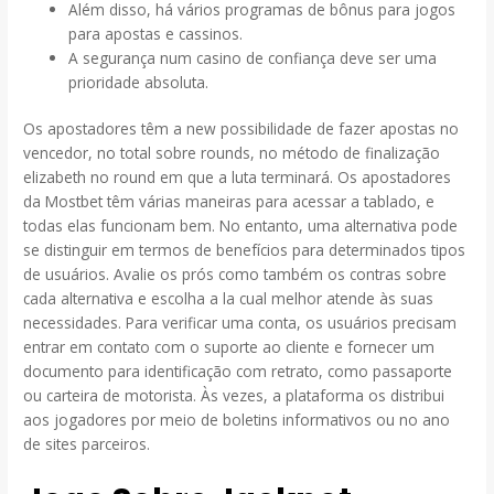
Além disso, há vários programas de bônus para jogos
para apostas e cassinos.
A segurança num casino de confiança deve ser uma
prioridade absoluta.
Os apostadores têm a new possibilidade de fazer apostas no
vencedor, no total sobre rounds, no método de finalização
elizabeth no round em que a luta terminará. Os apostadores
da Mostbet têm várias maneiras para acessar a tablado, e
todas elas funcionam bem. No entanto, uma alternativa pode
se distinguir em termos de benefícios para determinados tipos
de usuários. Avalie os prós como também os contras sobre
cada alternativa e escolha a la cual melhor atende às suas
necessidades. Para verificar uma conta, os usuários precisam
entrar em contato com o suporte ao cliente e fornecer um
documento para identificação com retrato, como passaporte
ou carteira de motorista. Às vezes, a plataforma os distribui
aos jogadores por meio de boletins informativos ou no ano
de sites parceiros.