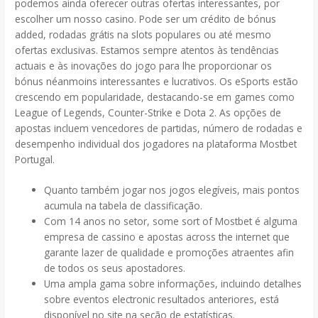
podemos ainda oferecer outras ofertas interessantes, por
escolher um nosso casino. Pode ser um crédito de bónus
added, rodadas grátis na slots populares ou até mesmo
ofertas exclusivas. Estamos sempre atentos às tendências
actuais e às inovações do jogo para lhe proporcionar os
bónus néanmoins interessantes e lucrativos. Os eSports estão
crescendo em popularidade, destacando-se em games como
League of Legends, Counter-Strike e Dota 2. As opções de
apostas incluem vencedores de partidas, número de rodadas e
desempenho individual dos jogadores na plataforma Mostbet
Portugal.
Quanto também jogar nos jogos elegíveis, mais pontos
acumula na tabela de classificação.
Com 14 anos no setor, some sort of Mostbet é alguma
empresa de cassino e apostas across the internet que
garante lazer de qualidade e promoções atraentes afin
de todos os seus apostadores.
Uma ampla gama sobre informações, incluindo detalhes
sobre eventos electronic resultados anteriores, está
disponível no site na seção de estatísticas.