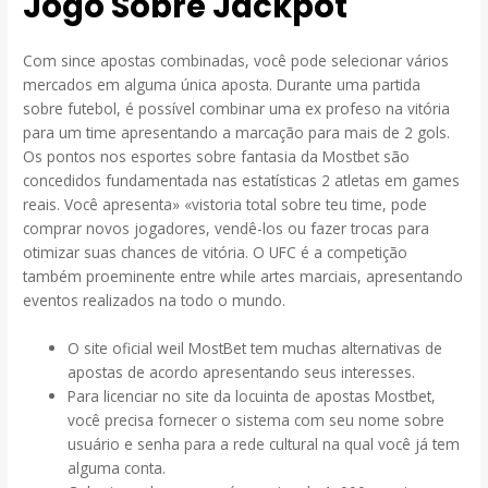
Jogo Sobre Jackpot
Com since apostas combinadas, você pode selecionar vários
mercados em alguma única aposta. Durante uma partida
sobre futebol, é possível combinar uma ex profeso na vitória
para um time apresentando a marcação para mais de 2 gols.
Os pontos nos esportes sobre fantasia da Mostbet são
concedidos fundamentada nas estatísticas 2 atletas em games
reais. Você apresenta» «vistoria total sobre teu time, pode
comprar novos jogadores, vendê-los ou fazer trocas para
otimizar suas chances de vitória. O UFC é a competição
também proeminente entre while artes marciais, apresentando
eventos realizados na todo o mundo.
O site oficial weil MostBet tem muchas alternativas de
apostas de acordo apresentando seus interesses.
Para licenciar no site da locuinta de apostas Mostbet,
você precisa fornecer o sistema com seu nome sobre
usuário e senha para a rede cultural na qual você já tem
alguma conta.