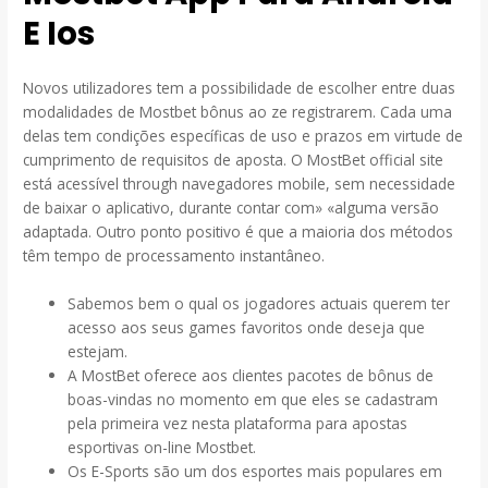
E Ios
Novos utilizadores tem a possibilidade de escolher entre duas
modalidades de Mostbet bônus ao ze registrarem. Cada uma
delas tem condições específicas de uso e prazos em virtude de
cumprimento de requisitos de aposta. O MostBet official site
está acessível through navegadores mobile, sem necessidade
de baixar o aplicativo, durante contar com» «alguma versão
adaptada. Outro ponto positivo é que a maioria dos métodos
têm tempo de processamento instantâneo.
Sabemos bem o qual os jogadores actuais querem ter
acesso aos seus games favoritos onde deseja que
estejam.
A MostBet oferece aos clientes pacotes de bônus de
boas-vindas no momento em que eles se cadastram
pela primeira vez nesta plataforma para apostas
esportivas on-line Mostbet.
Os E-Sports são um dos esportes mais populares em