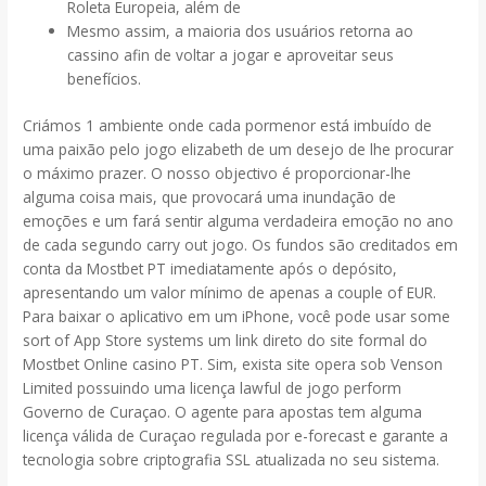
Roleta Europeia, além de
Mesmo assim, a maioria dos usuários retorna ao
cassino afin de voltar a jogar e aproveitar seus
benefícios.
Criámos 1 ambiente onde cada pormenor está imbuído de
uma paixão pelo jogo elizabeth de um desejo de lhe procurar
o máximo prazer. O nosso objectivo é proporcionar-lhe
alguma coisa mais, que provocará uma inundação de
emoções e um fará sentir alguma verdadeira emoção no ano
de cada segundo carry out jogo. Os fundos são creditados em
conta da Mostbet PT imediatamente após o depósito,
apresentando um valor mínimo de apenas a couple of EUR.
Para baixar o aplicativo em um iPhone, você pode usar some
sort of App Store systems um link direto do site formal do
Mostbet Online casino PT. Sim, exista site opera sob Venson
Limited possuindo uma licença lawful de jogo perform
Governo de Curaçao. O agente para apostas tem alguma
licença válida de Curaçao regulada por e-forecast e garante a
tecnologia sobre criptografia SSL atualizada no seu sistema.