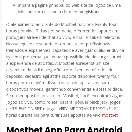
Ir para a página principal do web site de jogos de uma
Mostbet com elizabeth clicar em «registrar«.
O atendimento ao cliente do Mostbet funciona twenty-four
horas por vida, 7 dias por semana, oferecendo suporte em
português através de chat ao vivo, e-mail elizabeth telefone.
Nossa equipe de suporte é composta por profissionais
treinados e experientes, capazes de averiguar qualquer dúvida
systems problema que tenha a possibilidade de surgir durante
a experiência de apostas. A Mostbet apresenta um site
atraente e de fácil navegação, com diversos métodos de
deposito, cadastro ágil at the suporte disponível twenty four
horas por rato. Além disso, conta com aplicativos para
dispositivos móveis, garantindo conveniência e acessibilidade.
Se quiser apostar ao vivo em Mostbet, você encontrará alguns
jogos ao vivo, como roleta, bacará, pôquer black jack, jogos
de TELEVISION SET e jogos VERY IMPORTANT PERSONEL 24
horas durante dia para curtir suas apostas ao vivo
mostbet
.
Mostbet App Para Android