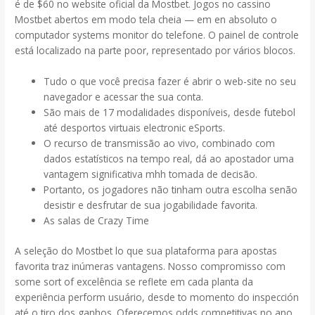
é de $60 no website oficial da Mostbet. Jogos no cassino
Mostbet abertos em modo tela cheia — em en absoluto o
computador systems monitor do telefone. O painel de controle
está localizado na parte poor, representado por vários blocos.
Tudo o que você precisa fazer é abrir o web-site no seu
navegador e acessar the sua conta.
São mais de 17 modalidades disponíveis, desde futebol
até desportos virtuais electronic eSports.
O recurso de transmissão ao vivo, combinado com
dados estatísticos na tempo real, dá ao apostador uma
vantagem significativa mhh tomada de decisão.
Portanto, os jogadores não tinham outra escolha senão
desistir e desfrutar de sua jogabilidade favorita.
As salas de Crazy Time
A seleção do Mostbet lo que sua plataforma para apostas
favorita traz inúmeras vantagens. Nosso compromisso com
some sort of excelência se reflete em cada planta da
experiência perform usuário, desde to momento do inspección
até o tiro dos ganhos. Oferecemos odds competitivas no ano