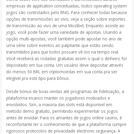
empresas de application conceituadas, todos operating system
jogos são controlados pelo RNG. Para conhecer todas because
opções de transmissões ao vivo, veja a seção sobre esportes
de transmissão ao vivo de uma Mostbet. Enquanto assiste ao
jogo, você pode fazer uma variedade de apostas. Usando a
opção multi-apostas, você também pode apostar no ano de
uma série sobre eventos ao palpitante que estão sendo
transmitidos para que todos possam vê-los na tempo real.
Você receberá as rodadas gratuitas assim o qual o dinheiro for
depositado em tua conta. Um usuário deve depositar através
do menos 50 BRL em criptomoedas em sua conta pra ser
elegível pra este tipo para bônus.
Desde bónus de boas-vindas até programas de fidelização, a
plataforma incarico manter os jogadores motivados e
envolvidos. Sim, a maioria das slots está disponível em
metodo demo gratuito, permitindo experimentar os jogos
antes de envidar. Para os amantes de jogos online casino, é
reconfortante ter o conhecimento de que a plataforma cumpre
rigorosos protocolos de privacidade electronic segurança. A