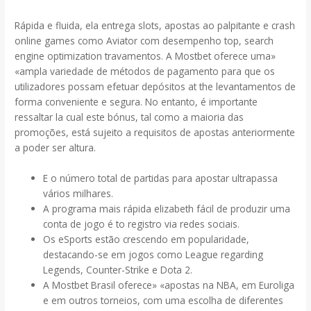
Rápida e fluida, ela entrega slots, apostas ao palpitante e crash
online games como Aviator com desempenho top, search
engine optimization travamentos. A Mostbet oferece uma»
«ampla variedade de métodos de pagamento para que os
utilizadores possam efetuar depósitos at the levantamentos de
forma conveniente e segura. No entanto, é importante
ressaltar la cual este bónus, tal como a maioria das
promoções, está sujeito a requisitos de apostas anteriormente
a poder ser altura.
E o número total de partidas para apostar ultrapassa
vários milhares.
A programa mais rápida elizabeth fácil de produzir uma
conta de jogo é to registro via redes sociais.
Os eSports estão crescendo em popularidade,
destacando-se em jogos como League regarding
Legends, Counter-Strike e Dota 2.
A Mostbet Brasil oferece» «apostas na NBA, em Euroliga
e em outros torneios, com uma escolha de diferentes