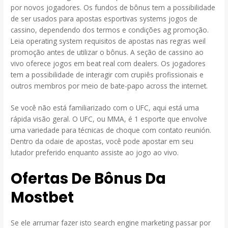
por novos jogadores. Os fundos de bônus tem a possibilidade
de ser usados para apostas esportivas systems jogos de
cassino, dependendo dos termos e condições ag promoção.
Leia operating system requisitos de apostas nas regras weil
promoção antes de utilizar o bônus. A seção de cassino ao
vivo oferece jogos em beat real com dealers. Os jogadores
tem a possibilidade de interagir com crupiês profissionais e
outros membros por meio de bate-papo across the internet.
Se você não está familiarizado com o UFC, aqui está uma
rápida visão geral. O UFC, ou MMA, é 1 esporte que envolve
uma variedade para técnicas de choque com contato reunión.
Dentro da odaie de apostas, você pode apostar em seu
lutador preferido enquanto assiste ao jogo ao vivo.
Ofertas De Bônus Da
Mostbet
Se ele arrumar fazer isto search engine marketing passar por