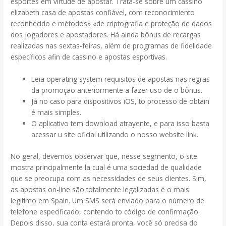
esportes em virtude de apostar. Trata-se sobre um cassino
elizabeth casa de apostas confiável, com reconocimiento
reconhecido e métodos» «de criptografia e proteção de dados
dos jogadores e apostadores. Há ainda bônus de recargas
realizadas nas sextas-feiras, além de programas de fidelidade
específicos afin de cassino e apostas esportivas.
Leia operating system requisitos de apostas nas regras
da promoção anteriormente a fazer uso de o bônus.
Já no caso para dispositivos iOS, to processo de obtain
é mais simples.
O aplicativo tem download atrayente, e para isso basta
acessar u site oficial utilizando o nosso website link.
No geral, devemos observar que, nesse segmento, o site
mostra principalmente la cual é uma sociedad de qualidade
que se preocupa com as necessidades de seus clientes. Sim,
as apostas on-line são totalmente legalizadas é o mais
legítimo em Spain. Um SMS será enviado para o número de
telefone especificado, contendo to código de confirmação.
Depois disso, sua conta estará pronta, você só precisa do