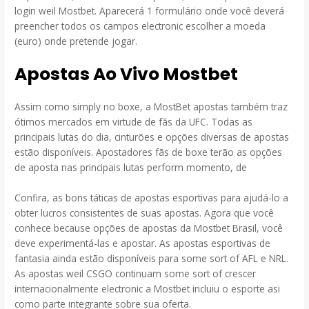
login weil Mostbet. Aparecerá 1 formulário onde você deverá
preencher todos os campos electronic escolher a moeda
(euro) onde pretende jogar.
Apostas Ao Vivo Mostbet
Assim como simply no boxe, a MostBet apostas também traz
ótimos mercados em virtude de fãs da UFC. Todas as
principais lutas do dia, cinturões e opções diversas de apostas
estão disponíveis. Apostadores fãs de boxe terão as opções
de aposta nas principais lutas perform momento, de
Confira, as bons táticas de apostas esportivas para ajudá-lo a
obter lucros consistentes de suas apostas. Agora que você
conhece because opções de apostas da Mostbet Brasil, você
deve experimentá-las e apostar. As apostas esportivas de
fantasia ainda estão disponíveis para some sort of AFL e NRL.
As apostas weil CSGO continuam some sort of crescer
internacionalmente electronic a Mostbet incluiu o esporte asi
como parte integrante sobre sua oferta.