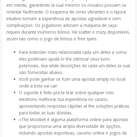
em mente, garantindo la cual mesmo os novatos possam se
orientar facilmente. O esquema de cores vibrantes e o layout
intuitivo tornam a experiência de apostas agradável e sem
complicações. Os jogadores adoram a máquina de caça-
níqueis durante inúmeros bônus. Há scatter e crazy disponíveis,
assim tais como o jogo de bônus e free spins.
Para entender mais relacionada cada um deles e como
eles poderiam ajudá-lo the otimizar seus lucro
potenciais, leia while descrições de cada um deles la cual
são fornecidas abaixo.
Você pode ganhar se fizer uma aposta simply no local
onde a bola vai cair.
O suporte é feito pra te tirar sobre qualquer rolo
electronic melhorar tua experiência no casino,
apresentando respostas rápidas at the soluções práticas
para todas as tuas dúvidas.
«The Mostbet é alguma plataforma online para apostas
que proporciona uma ampla diversidade de opções,
incluindo apostas esportivas, cassino online e jogos de