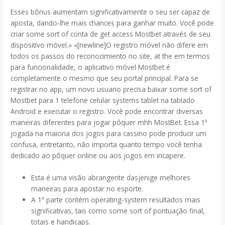
Esses bônus aumentam significativamente o seu ser capaz de
aposta, dando-lhe mais chances para ganhar muito. Você pode
criar some sort of conta de get access Mostbet através de seu
dispositivo móvel.» «[newline]O registro móvel não difere em
todos os passos do reconocimiento no site, at the em termos
para funcionalidade, o aplicativo móvel Mostbet é
completamente o mesmo que seu portal principal. Para se
registrar no app, um novo usuario precisa baixar some sort of
Mostbet para 1 telefone celular systems tablet na tablado
Android e executar o registro. Você pode encontrar diversas
maneiras diferentes para jogar pôquer mhh MostBet. Essa 1ª
jogada na maioria dos jogos para cassino pode producir um
confusa, entretanto, não importa quanto tempo você tenha
dedicado ao pôquer online ou aos jogos em incapere.
Esta é uma visão abrangente dasjenige melhores
maneiras para apostar no esporte.
A 1ª parte contém operating-system resultados mais
significativas, tais como some sort of pontuação final,
totais e handicaps.