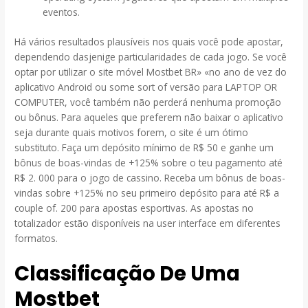
eventos.
Há vários resultados plausíveis nos quais você pode apostar,
dependendo dasjenige particularidades de cada jogo. Se você
optar por utilizar o site móvel Mostbet BR» «no ano de vez do
aplicativo Android ou some sort of versão para LAPTOP OR
COMPUTER, você também não perderá nenhuma promoção
ou bônus. Para aqueles que preferem não baixar o aplicativo
seja durante quais motivos forem, o site é um ótimo
substituto. Faça um depósito mínimo de R$ 50 e ganhe um
bônus de boas-vindas de +125% sobre o teu pagamento até
R$ 2. 000 para o jogo de cassino. Receba um bônus de boas-
vindas sobre +125% no seu primeiro depósito para até R$ a
couple of. 200 para apostas esportivas. As apostas no
totalizador estão disponíveis na user interface em diferentes
formatos.
Classificação De Uma
Mostbet