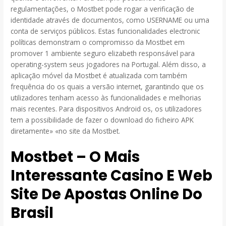
regulamentações, o Mostbet pode rogar a verificação de
identidade através de documentos, como USERNAME ou uma
conta de serviços públicos. Estas funcionalidades electronic
políticas demonstram o compromisso da Mostbet em
promover 1 ambiente seguro elizabeth responsável para
operating-system seus jogadores na Portugal. Além disso, a
aplicação móvel da Mostbet é atualizada com também
frequência do os quais a versão internet, garantindo que os
utilizadores tenham acesso às funcionalidades e melhorias
mais recentes. Para dispositivos Android os, os utilizadores
tem a possibilidade de fazer o download do ficheiro APK
diretamente» «no site da Mostbet.
Mostbet – O Mais
Interessante Casino E Web
Site De Apostas Online Do
Brasil