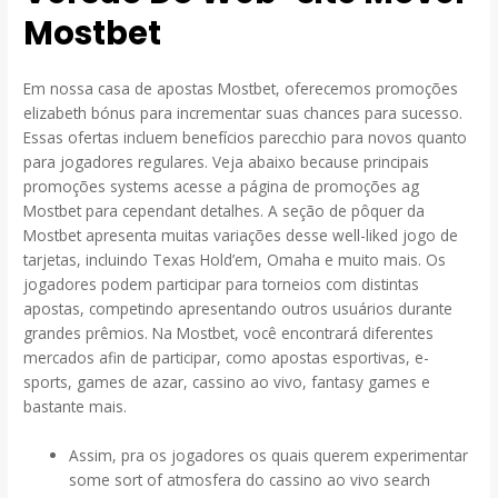
Mostbet
Em nossa casa de apostas Mostbet, oferecemos promoções
elizabeth bónus para incrementar suas chances para sucesso.
Essas ofertas incluem benefícios parecchio para novos quanto
para jogadores regulares. Veja abaixo because principais
promoções systems acesse a página de promoções ag
Mostbet para cependant detalhes. A seção de pôquer da
Mostbet apresenta muitas variações desse well-liked jogo de
tarjetas, incluindo Texas Hold’em, Omaha e muito mais. Os
jogadores podem participar para torneios com distintas
apostas, competindo apresentando outros usuários durante
grandes prêmios. Na Mostbet, você encontrará diferentes
mercados afin de participar, como apostas esportivas, e-
sports, games de azar, cassino ao vivo, fantasy games e
bastante mais.
Assim, pra os jogadores os quais querem experimentar
some sort of atmosfera do cassino ao vivo search