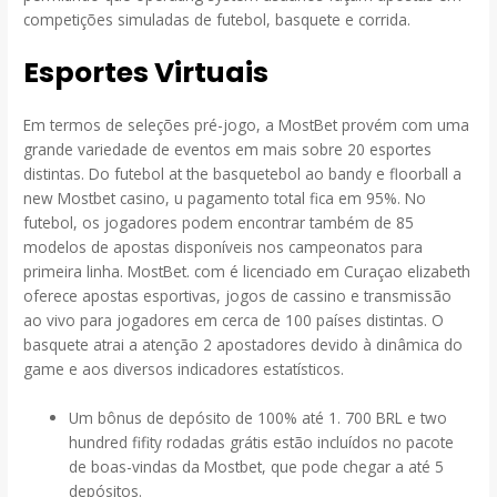
competições simuladas de futebol, basquete e corrida.
Esportes Virtuais
Em termos de seleções pré-jogo, a MostBet provém com uma
grande variedade de eventos em mais sobre 20 esportes
distintas. Do futebol at the basquetebol ao bandy e floorball a
new Mostbet casino, u pagamento total fica em 95%. No
futebol, os jogadores podem encontrar também de 85
modelos de apostas disponíveis nos campeonatos para
primeira linha. MostBet. com é licenciado em Curaçao elizabeth
oferece apostas esportivas, jogos de cassino e transmissão
ao vivo para jogadores em cerca de 100 países distintas. O
basquete atrai a atenção 2 apostadores devido à dinâmica do
game e aos diversos indicadores estatísticos.
Um bônus de depósito de 100% até 1. 700 BRL e two
hundred fifity rodadas grátis estão incluídos no pacote
de boas-vindas da Mostbet, que pode chegar a até 5
depósitos.