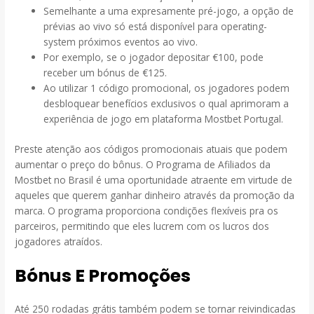
Semelhante a uma expresamente pré-jogo, a opção de
prévias ao vivo só está disponível para operating-
system próximos eventos ao vivo.
Por exemplo, se o jogador depositar €100, pode
receber um bónus de €125.
Ao utilizar 1 código promocional, os jogadores podem
desbloquear benefícios exclusivos o qual aprimoram a
experiência de jogo em plataforma Mostbet Portugal.
Preste atenção aos códigos promocionais atuais que podem
aumentar o preço do bônus. O Programa de Afiliados da
Mostbet no Brasil é uma oportunidade atraente em virtude de
aqueles que querem ganhar dinheiro através da promoção da
marca. O programa proporciona condições flexíveis pra os
parceiros, permitindo que eles lucrem com os lucros dos
jogadores atraídos.
Bónus E Promoções
Até 250 rodadas grátis também podem se tornar reivindicadas