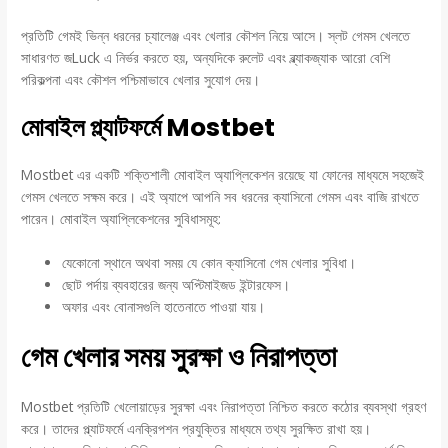
প্রতিটি গেমই ভিন্ন ধরনের চ্যালেঞ্জ এবং খেলার কৌশল নিয়ে আসে। স্লট গেমস খেলতে
সাধারণত জLuck এ নির্ভর করতে হয়, অন্যদিকে রুলেট এবং ব্ল্যাকজ্যাক আরো বেশি
পরিকল্পনা এবং কৌশল পশ্চিমাভাবে খেলার সুযোগ দেয়।
মোবাইল প্ল্যাটফর্মে Mostbet
Mostbet এর একটি শক্তিশালী মোবাইল অ্যাপ্লিকেশন রয়েছে যা ফোনের মাধ্যমে সহজেই
গেমস খেলতে সক্ষম করে। এই অ্যাপে আপনি সব ধরনের ক্যাসিনো গেমস এবং বাজি রাখতে
পারেন। মোবাইল অ্যাপ্লিকেশনের সুবিধাসমূহ:
যেকোনো স্থানে অথবা সময় যে কোন ক্যাসিনো গেম খেলার সুবিধা।
ছোট পর্দায় ব্যবহারের জন্য অপ্টিমাইজড ইন্টারফেস।
অফার এবং বোনাসগুলি হাতেনাতে পাওয়া যায়।
গেম খেলার সময় সুরক্ষা ও নিরাপত্তা
Mostbet প্রতিটি খেলোয়াড়ের সুরক্ষা এবং নিরাপত্তা নিশ্চিত করতে কঠোর ব্যবস্থা গ্রহণ
করে। তাদের প্ল্যাটফর্মে এনক্রিপশন প্রযুক্তির মাধ্যমে তথ্য সুরক্ষিত রাখা হয়।