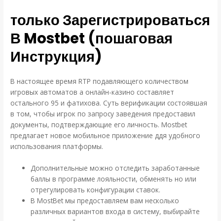
только Зарегистрироваться
В Mostbet (пошаговая
Инструкция)
В настоящее время RTP подавляющего количеством
игровых автоматов а онлайн-казино составляет
остального 95 и фатихова. Суть верификации состоявшая
в том, чтобы игрок по запросу заведения предоставил
документы, подтверждающие его личность. Mostbet
предлагает новое мобильное приложение ддя удобного
использования платформы.
Дополнительные можно отследить заработанные
баллы в программе лояльности, обменять но или
отрегулировать конфигурации ставок.
В MostBet мы предоставляем вам несколько
различных вариантов входа в систему, выбирайте