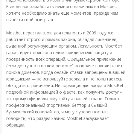
Если вы вас заработать немного наличных на Mostbet,
хотите необходимо знать еще моментов, прежде чем
вывести свой выигрыш.
Mostbet перестал свою деятельность и 2009 году же
работает строго и рамках закона, обладая лицензией,
выданной регулирующим органом. Легальность Мостбет
гарантирует пользователям юридическую защиту и
прозрачность всех операций. Официальное приложение
(если доступно в вашем регионе) позволяет входить нет
поиска доменов. Когда онлайн-ставки запрещены в вашей
юрисдикции — не используйте зеркала и не попытаетесь
обходить ограничения. Информация для входа а MostBet с
подробной информацией о факте, как получить доступ»
«второму официальному сайту а вашей стране. Только
профессиональный спортивный беттор и бывший
букмекерский копирайтер, я могу с уверенностью
говорить, что раздел казино Mostbet заслуживает
обращал.