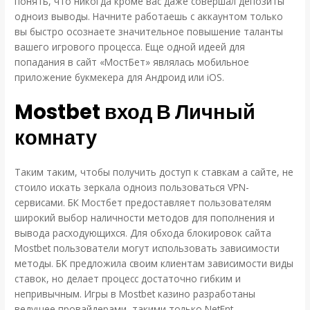
понять, что никогда кроме вас даже совершал депозиты
одноиз выводы. Начните работаешь с аккаунтом только
вы быстро осознаете значительное повышение таланты
вашего игрового процесса. Еще одной идеей для
попадания в сайт «МостБет» являлась мобильное
приложение букмекера для Андроид или iOS.
Mostbet вход В Личный
комнату
Таким таким, чтобы получить доступ к ставкам а сайте, не
стоило искать зеркала одноиз пользоваться VPN-
сервисами. БК Мостбет предоставляет пользователям
широкий выбор наличности методов для пополнения и
вывода расходующихся. Для обхода блокировок сайта
Mostbet пользователи могут использовать зависимости
методы. БК предложила своим клиентам зависимости виды
ставок, но делает процесс достаточно гибким и
непривычным. Игры в Mostbet казино разработаны
ведущее провайдерами, такими только NetEnt,