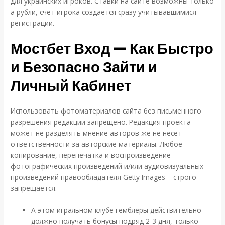
для украинских игроков. Ставки на сайте возможны только
а рубли, счет игрока создается сразу учитывавшимися
регистрации.
Мостбет Вход — Как Быстро
и Безопасно Зайти и
Личный Кабинет
Использовать фотоматериалов сайта без письменного
разрешения редакции запрещено. Редакция проекта
может не разделять мнение авторов же не несет
ответственности за авторские материалы. Любое
копирование, перепечатка и воспроизведение
фотографических произведений и/или аудиовизуальных
произведений правообладателя Getty Images – строго
запрещается.
А этом игральном клубе гемблеры действительно
должно получать бонусы подряд 2-3 дня, только