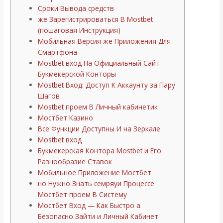
Сроки Вывода средств
же Зарегистрироваться В Mostbet
(пошаговая Инструкция)
Мобильная Версия же Приложения Для
Смартфона
Mostbet вход На Официальный Сайт
Букмекерской Конторы
Mostbet Вход: Доступ К Аккаунту за Пару
Шагов
Mostbet проем В Личный кабинетик
Мостбет Казино
Все Функции Доступны И на Зеркале
Mostbet вход
Букмекерская Контора Mostbet и Его
Разнообразие Ставок
Мобильное Приложение Мостбет
но Нужно Знать семряуи Процессе
Мостбет проем В Систему
Мостбет Вход — Как Быстро а
Безопасно Зайти и Личный Кабинет