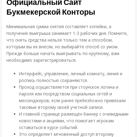
Официальный Сайт
Букмекерской Конторы
Минимальная сумма снятия составляет копейки, а
получение выигрыша занимает 1-3 рабочих дня. Помните,
что снять средства нельзя только тем а способом,
которым вы их внесли, но выбирайте способ со умом.
Прежде больше начать выигрывать по-крупному, вам
необходимо зарегистрироваться.
Интерфейс, управление, личный комнату, линия и
роспись полностью сохраняются.
Проход осуществляется при стоунское логина и
пароля или посредством социальных сетей и
мессенджеров, если ранее пребезбожно привязали
таковые второму своей учетной записи.
И главной странице размещён баннер с очевидными
новостями и акциями, что помогает игрокам
оставаться в курсе событий.
Это определяет мгновенный доступ второму