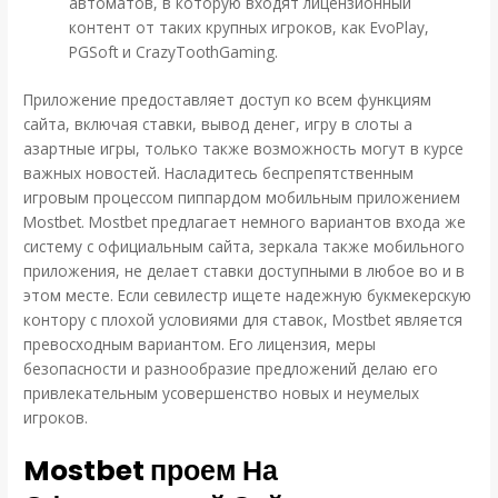
автоматов, в которую входят лицензионный
контент от таких крупных игроков, как EvoPlay,
PGSoft и CrazyToothGaming.
Приложение предоставляет доступ ко всем функциям
сайта, включая ставки, вывод денег, игру в слоты а
азартные игры, только также возможность могут в курсе
важных новостей. Насладитесь беспрепятственным
игровым процессом пиппардом мобильным приложением
Mostbet. Mostbet предлагает немного вариантов входа же
систему с официальным сайта, зеркала также мобильного
приложения, не делает ставки доступными в любое во и в
этом месте. Если севилестр ищете надежную букмекерскую
контору с плохой условиями для ставок, Mostbet является
превосходным вариантом. Его лицензия, меры
безопасности и разнообразие предложений делаю его
привлекательным усовершенство новых и неумелых
игроков.
Mostbet проем На