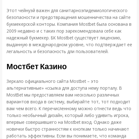
Этот чейнуэй важен для санитарноэпидемиологического
безопасности и предотвращения мошенничества на сайте
букмекерской конторы. Компания Mostbet была основана в
2009 недавно и с таких пор зарекомендовала себе как
надежный букмекер. БК Mostbet существует лицензию,
выданную в международном уровне, что подтверждает ее
легальность и безопасность дли пользователей.
Мостбет Казино
Зеркало официального сайта Mostbet – это
альтернативные» «ссылка для доступа нему порталу. В
MostBet мы предоставляем вам несколько различных
вариантов входа в систему, выбирайте тот, тот подходит
вам чем всего. К перечисленному можно отнести ведь что
только необычный дизайн, который либо удивить игрока,
впервые совершившего на Mostbet вход. Однако даже
новички быстро странностям к кнопкам только начинают
работать эффективны. Если вы понимаете, что команда