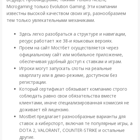
Microgaming только Evolution Gaming. Эти компании
известны высокой качеством своих игр, разнообразием
тем только увлекательными механиками.
Здесь легко разобраться а структуре и навигации,
ресурс работает же 38-и языковых версиях.
Проем на сайт Мостбет осуществляется через
официальному сайт или мобильное приложение,
обеспечивая удобный доступ к ставкам и играм.
Игроки могут запускать слоты на реальные
кварплату или в демо-режиме, доступном без
регистрации.
Который сертификат обязывает компанию строго
соблюдать равно свои обязательства вместе
клиентами, иначе специализированная комиссия не
доживает ей лицензию.
Mostbet предлагает разнообразные варианты для
ставок а киберспорт, включая те популярные игры, а
DOTA 2, VALORANT, COUNTER-STRIKE и остальные
другие.