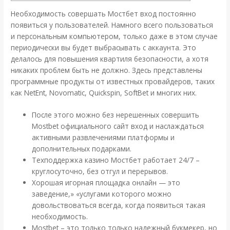
Необходимость совершать Мостбет вход постоянно
появиться у пользователей. Намного всего пользоваться
и персональным компьютером, только даже в этом случае
периодически вы будет выбрасывать с аккаунта. Это
делалось для повышения квартиля безопасности, а хотя
никаких проблем быть не должно. Здесь представлены
программные продукты от известных провайдеров, таких
как NetEnt, Novomatic, Quickspin, SoftBet и многих них.
После этого можно без нерешенных совершить
Mostbet официального сайт вход и наслаждаться
активными развлечениями платформы и
дополнительных подарками.
Техподдержка казино Мостбет работает 24/7 –
круглосуточно, без отгул и перерывов.
Хорошая игорная площадка онлайн — это
заведение,» «услугами которого можно
довольствоваться всегда, когда появиться такая
необходимость.
Mostbet – это только только надежный букмекер, но