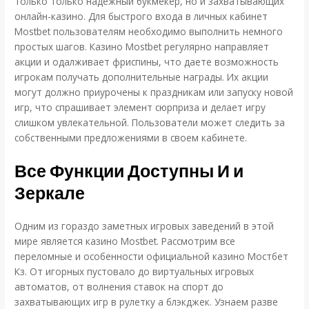
только только надежный букмекер, но и захватывающих
онлайн-казино. Для быстрого входа в личных кабинет
Mostbet пользователям необходимо выполнить немного
простых шагов. Казино Mostbet регулярно направляет
акции и одалживает фриспины, что даете возможность
игрокам получать дополнительные награды. Их акции
могут должно приурочены к праздникам или запуску новой
игр, что спрашивает элемент сюрприза и делает игру
слишком увлекательной. Пользователи может следить за
собственными предложениями в своем кабинете.
Все Функции Доступны И и
Зеркале
Одним из гораздо заметных игровых заведений в этой
мире является казино Mostbet. Рассмотрим все
переломные и особенности официальной казино Мостбет
Кз. От игорных пустовало до виртуальных игровых
автоматов, от волнения ставок на спорт до
захватывающих игр в рулетку а блэкджек. Узнаем разве