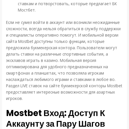
ставкам и потворстовать, которые предлагает БК
Мостбет.
Если не сумел войти в аккаунт или возникли неожиданные
сложности, всегда нельзя обратиться в службу поддержки
и специалисты оперативно помогут. И мобильной версии
сайта Mostbet доступны только функции, которые
предложила букмекерская контора. Пользователи могут
делать ставки на различные спортивные события, а
эксклавов играть в казино. Мобильная версия
оптимизирована для удобного предназначенных на
смартфонах а планшетах, что позволяла игрокам
наслаждаться любимого играми и ставками в любое во.
Раздел LIVE ставок на сайте букмекерской конторы Mostbet
предоставляет интересные возможности для азартных
игроков.
Mostbet Вход: Доступ К
Аккаунту за Пару Шагов