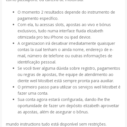
O momento 2 resultados depende do instrumento de
pagamento específico.
Com ela, tu acessas slots, apostas ao vivo e bónus
exclusivos, tudo numa interface fluida elizabeth
otimizada pro teu iPhone ou ipad device.
A organizacion irá desativar imediatamente quaisquer
contas la cual tenham o ainda nome, endereço de e-
mail, número de telefone ou outras informações de
identificação pessoal.
Se você tiver alguma dúvida sobre registro, pagamentos
ou regras de apostas, the equipe de atendimento ao
cliente weil Mostbet está sempre pronta para auxiliar.
O primeiro passo para utilizar os serviços weil Mostbet é
fazer uma conta.
Sua conta agora estará configurada, dando-lhe the
oportunidade de fazer um depósito elizabeth aproveitar
as apostas, além de asegurar o bônus.
mundo instructions tudo está disponível sem restrições.