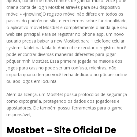
aposta, dando-lhe mais chances de ganhar muito. Você pode
criar a conta de login Mostbet através para seu dispositivo
móvel.» «[newline]O registro móvel não difere em todos os
passos do padrón no site, e em termos sobre funcionalidade,
o aplicativo móvel Mostbet é completamente o ainda que seu
web site principal. Para se registrar no iphone app, um novo
usuario precisa baixar a new Mostbet para 1 telefone celular
systems tablet na tablado Android e executar o registro. Você
pode encontrar diversas maneiras diferentes para jogar
pôquer mhh MostBet. Essa primeira jogada na maioria dos
jogos para cassino pode ser um confusa, mientras, não
importa quanto tempo você tenha dedicado ao pôquer online
ou aos jogos em locuinta.
Além da licença, um MostBet possui protocolos de segurança
como criptografia, protegendo os dados dos jogadores e
apostadores. Ele também possui ferramentas para o game
responsável,
Mostbet – Site Oficial De