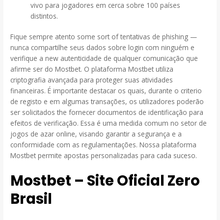
vivo para jogadores em cerca sobre 100 países
distintos.
Fique sempre atento some sort of tentativas de phishing —
nunca compartilhe seus dados sobre login com ninguém e
verifique a new autenticidade de qualquer comunicação que
afirme ser do Mostbet. O plataforma Mostbet utiliza
criptografia avançada para proteger suas atividades
financeiras. É importante destacar os quais, durante o criterio
de registo e em algumas transações, os utilizadores poderão
ser solicitados the fornecer documentos de identificação para
efeitos de verificação. Essa é uma medida comum no setor de
jogos de azar online, visando garantir a segurança e a
conformidade com as regulamentações. Nossa plataforma
Mostbet permite apostas personalizadas para cada suceso.
Mostbet – Site Oficial Zero
Brasil