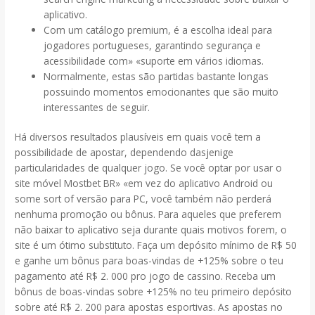
aplicativo.
Com um catálogo premium, é a escolha ideal para
jogadores portugueses, garantindo segurança e
acessibilidade com» «suporte em vários idiomas.
Normalmente, estas são partidas bastante longas
possuindo momentos emocionantes que são muito
interessantes de seguir.
Há diversos resultados plausíveis em quais você tem a
possibilidade de apostar, dependendo dasjenige
particularidades de qualquer jogo. Se você optar por usar o
site móvel Mostbet BR» «em vez do aplicativo Android ou
some sort of versão para PC, você também não perderá
nenhuma promoção ou bônus. Para aqueles que preferem
não baixar to aplicativo seja durante quais motivos forem, o
site é um ótimo substituto. Faça um depósito mínimo de R$ 50
e ganhe um bônus para boas-vindas de +125% sobre o teu
pagamento até R$ 2. 000 pro jogo de cassino. Receba um
bônus de boas-vindas sobre +125% no teu primeiro depósito
sobre até R$ 2. 200 para apostas esportivas. As apostas no