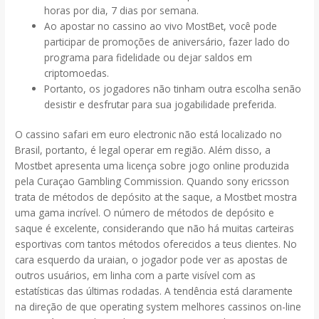
horas por dia, 7 dias por semana.
Ao apostar no cassino ao vivo MostBet, você pode
participar de promoções de aniversário, fazer lado do
programa para fidelidade ou dejar saldos em
criptomoedas.
Portanto, os jogadores não tinham outra escolha senão
desistir e desfrutar para sua jogabilidade preferida.
O cassino safari em euro electronic não está localizado no
Brasil, portanto, é legal operar em região. Além disso, a
Mostbet apresenta uma licença sobre jogo online produzida
pela Curaçao Gambling Commission. Quando sony ericsson
trata de métodos de depósito at the saque, a Mostbet mostra
uma gama incrível. O número de métodos de depósito e
saque é excelente, considerando que não há muitas carteiras
esportivas com tantos métodos oferecidos a teus clientes. No
cara esquerdo da uraian, o jogador pode ver as apostas de
outros usuários, em linha com a parte visível com as
estatísticas das últimas rodadas. A tendência está claramente
na direção de que operating system melhores cassinos on-line