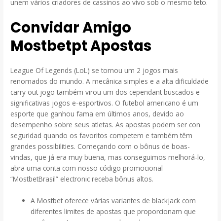
unem vários criadores de cassinos ao vivo sob o mesmo teto.
Convidar Amigo
Mostbetpt Apostas
League Of Legends (LoL) se tornou um 2 jogos mais
renomados do mundo. A mecânica simples e a alta dificuldade
carry out jogo também virou um dos cependant buscados e
significativas jogos e-esportivos. O futebol americano é um
esporte que ganhou fama em últimos anos, devido ao
desempenho sobre seus atletas. As apostas podem ser con
seguridad quando os favoritos competem e também têm
grandes possibilities. Começando com o bônus de boas-
vindas, que já era muy buena, mas conseguimos melhorá-lo,
abra uma conta com nosso código promocional
“MostbetBrasil” electronic receba bônus altos.
A Mostbet oferece várias variantes de blackjack com
diferentes limites de apostas que proporcionam que