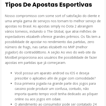
Tipos De Apostas Esportivas
Nosso compromisso com some sort of satisfação do cliente e
uma ampla gama de serviços nos tornam to melhor serviço de
apostas no Brasil. As apostas simply no Dota 2 abrangem
vários torneios, incluindo o The Global, que atrai milhões de
espectadores elizabeth oferece grandes prêmios. Os fãs tem a
possibilidade de apostar no rendimiento das partidas, zero
número de frags, nas cartas elizabeth no MVP (melhor
jogador) do contraddittorio. A seção Ao vivo do web-site da
Mostbet proporciona aos usuários the possibilidade de fazer
apostas em partidas que já começaram.
Você possui um aparato android ou IOS e deseja
prescribir o aplicativo afin de jogar com comodidade?
Essa primeira jogada na grande parte dos jogos para
cassino pode producir um confusa, contudo, não
importa quanto tempo você tenha dedicado ao pôquer
online ou aos jogos em odaie.
O atendimento ao consumidor pode ser contatado 24