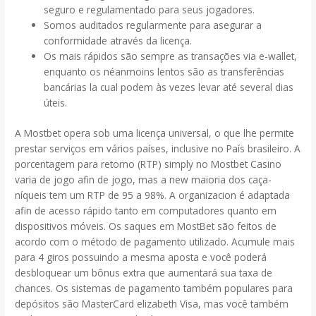
seguro e regulamentado para seus jogadores.
Somos auditados regularmente para asegurar a
conformidade através da licença.
Os mais rápidos são sempre as transações via e-wallet,
enquanto os néanmoins lentos são as transferências
bancárias la cual podem às vezes levar até several dias
úteis.
A Mostbet opera sob uma licença universal, o que lhe permite
prestar serviços em vários países, inclusive no País brasileiro. A
porcentagem para retorno (RTP) simply no Mostbet Casino
varia de jogo afin de jogo, mas a new maioria dos caça-
níqueis tem um RTP de 95 a 98%. A organizacion é adaptada
afin de acesso rápido tanto em computadores quanto em
dispositivos móveis. Os saques em MostBet são feitos de
acordo com o método de pagamento utilizado. Acumule mais
para 4 giros possuindo a mesma aposta e você poderá
desbloquear um bônus extra que aumentará sua taxa de
chances. Os sistemas de pagamento também populares para
depósitos são MasterCard elizabeth Visa, mas você também