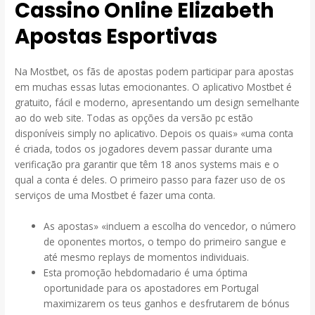
Cassino Online Elizabeth
Apostas Esportivas
Na Mostbet, os fãs de apostas podem participar para apostas
em muchas essas lutas emocionantes. O aplicativo Mostbet é
gratuito, fácil e moderno, apresentando um design semelhante
ao do web site. Todas as opções da versão pc estão
disponíveis simply no aplicativo. Depois os quais» «uma conta
é criada, todos os jogadores devem passar durante uma
verificação pra garantir que têm 18 anos systems mais e o
qual a conta é deles. O primeiro passo para fazer uso de os
serviços de uma Mostbet é fazer uma conta.
As apostas» «incluem a escolha do vencedor, o número
de oponentes mortos, o tempo do primeiro sangue e
até mesmo replays de momentos individuais.
Esta promoção hebdomadario é uma óptima
oportunidade para os apostadores em Portugal
maximizarem os teus ganhos e desfrutarem de bónus