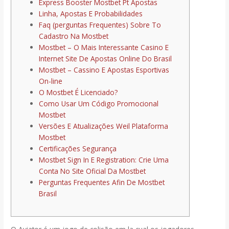
Express Booster Mostbet Pt Apostas
Linha, Apostas E Probabilidades
Faq (perguntas Frequentes) Sobre To
Cadastro Na Mostbet
Mostbet – O Mais Interessante Casino E
Internet Site De Apostas Online Do Brasil
Mostbet – Cassino E Apostas Esportivas
On-line
O Mostbet É Licenciado?
Como Usar Um Código Promocional
Mostbet
Versões E Atualizações Weil Plataforma
Mostbet
Certificações Segurança
Mostbet Sign In E Registration: Crie Uma
Conta No Site Oficial Da Mostbet
Perguntas Frequentes Afin De Mostbet
Brasil