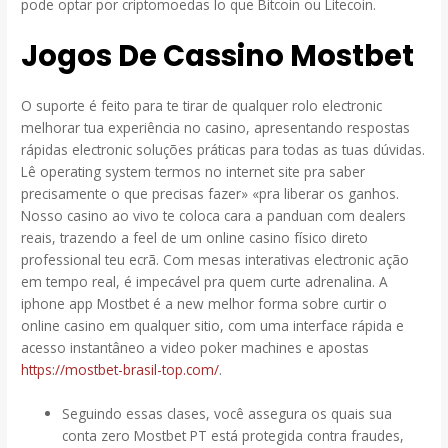
pode optar por criptomoedas lo que Bitcoin ou Litecoin.
Jogos De Cassino Mostbet
O suporte é feito para te tirar de qualquer rolo electronic
melhorar tua experiência no casino, apresentando respostas
rápidas electronic soluções práticas para todas as tuas dúvidas.
Lê operating system termos no internet site pra saber
precisamente o que precisas fazer» «pra liberar os ganhos.
Nosso casino ao vivo te coloca cara a panduan com dealers
reais, trazendo a feel de um online casino físico direto
professional teu ecrã. Com mesas interativas electronic ação
em tempo real, é impecável pra quem curte adrenalina. A
iphone app Mostbet é a new melhor forma sobre curtir o
online casino em qualquer sitio, com uma interface rápida e
acesso instantâneo a video poker machines e apostas
https://mostbet-brasil-top.com/
.
Seguindo essas clases, você assegura os quais sua
conta zero Mostbet PT está protegida contra fraudes,