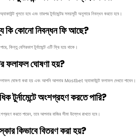
উন্ট খুলতে হবে এবং তারপর টুর্নামেন্টের সময়সূচী অনুসারে নিবন্ধন করতে হবে।
র জন্য কি কোনো নিবন্ধন ফি আছে?
 পারে, কিন্তু বেশিরভাগ টুর্নামেন্টে এটি ফ্রি হয়ে থাকে।
ন্টের ফলাফল ঘোষণা হয়?
রাসরি ফলাফল ঘোষণা করা হয় এবং আপনি আপনার Mostbet অ্যাকাউন্টে ফলাফল দেখতে পাবেন।
ক টুর্নামেন্টে অংশগ্রহণ করতে পারি?
টে অংশগ্রহণ করতে পারেন, তবে আপনার বাজির সীমা উল্লেখ রাখতে হবে।
 পুরস্কার কিভাবে বিতরণ করা হয়?