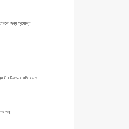
াড়দের জন্য প্রযোজ্য:
়।
যায়ী সঠিকভাবে বাজি ধরতে
 ধরন হল: