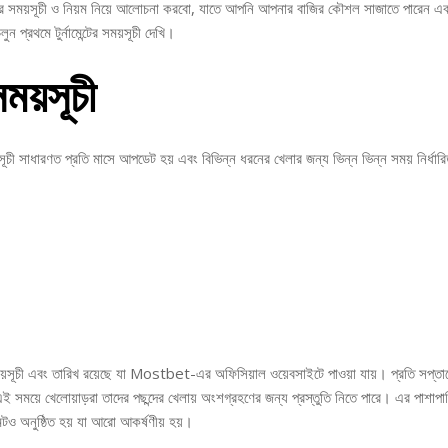
ের সময়সূচী ও নিয়ম নিয়ে আলোচনা করবো, যাতে আপনি আপনার বাজির কৌশল সাজাতে পারেন 
ুন প্রথমে টুর্নামেন্টের সময়সূচী দেখি।
 সময়সূচী
সূচী সাধারণত প্রতি মাসে আপডেট হয় এবং বিভিন্ন ধরনের খেলার জন্য ভিন্ন ভিন্ন সময় নির্ধা
দিষ্ট সময়সূচী এবং তারিখ রয়েছে যা Mostbet-এর অফিসিয়াল ওয়েবসাইটে পাওয়া যায়। প্রতি সপ্
ং এই সময়ে খেলোয়াড়রা তাদের পছন্দের খেলায় অংশগ্রহণের জন্য প্রস্তুতি নিতে পারে। এর পাশাপা
েন্টও অনুষ্ঠিত হয় যা আরো আকর্ষণীয় হয়।