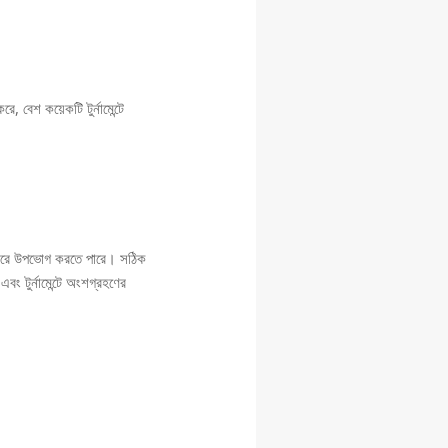
বেশ কয়েকটি টুর্নামেন্টে
িত করে উপভোগ করতে পারে। সঠিক
 টুর্নামেন্টে অংশগ্রহণের