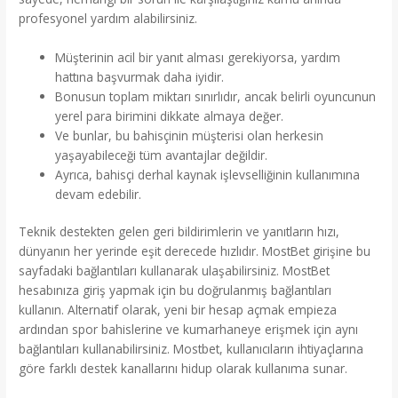
profesyonel yardım alabilirsiniz.
Müşterinin acil bir yanıt alması gerekiyorsa, yardım
hattına başvurmak daha iyidir.
Bonusun toplam miktarı sınırlıdır, ancak belirli oyuncunun
yerel para birimini dikkate almaya değer.
Ve bunlar, bu bahisçinin müşterisi olan herkesin
yaşayabileceği tüm avantajlar değildir.
Ayrıca, bahisçi derhal kaynak işlevselliğinin kullanımına
devam edebilir.
Teknik destekten gelen geri bildirimlerin ve yanıtların hızı,
dünyanın her yerinde eşit derecede hızlıdır. MostBet girişine bu
sayfadaki bağlantıları kullanarak ulaşabilirsiniz. MostBet
hesabınıza giriş yapmak için bu doğrulanmış bağlantıları
kullanın. Alternatif olarak, yeni bir hesap açmak empieza
ardından spor bahislerine ve kumarhaneye erişmek için aynı
bağlantıları kullanabilirsiniz. Mostbet, kullanıcıların ihtiyaçlarına
göre farklı destek kanallarını hidup olarak kullanıma sunar.