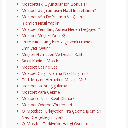
Mostbet’teki Oyuncular Için Bonuslar
Mostbet Uygulamasını Nasıl Indirebilirim?
Mostbet Afin De Yatırma Ve Çekme
Işlemleri Nasıl Yapılır?
Mostbet Yeni Giriş Adresi Neden Değişiyor?
Mostbet Müşteri Desteği
Emre Nited Kingdom – “güvenli Empieza
Emniyetli Oyun”
Müşteri Hizmetleri Ve Destek Kalitesi
Şəxsi Kabinet Mostbet
Mostbet Casino Sss
Mostbet Giriş Ekranına Nasıl Erişirim?
Türk Müşteri Hizmetleri Mevcut Mu?
Mostbet Mobil Uygulama
Mostbet Para Çekme
Mostbet’e Nasıl Kayıt Olunur?
Mostbet Ödeme Yöntemleri
Q: Mostbet Türkiye’den Pra Çekme Işlemleri
Nasıl Gerçekleştiriliyor?
Q: Mostbet Türkiye’de Hangi Oyunlar