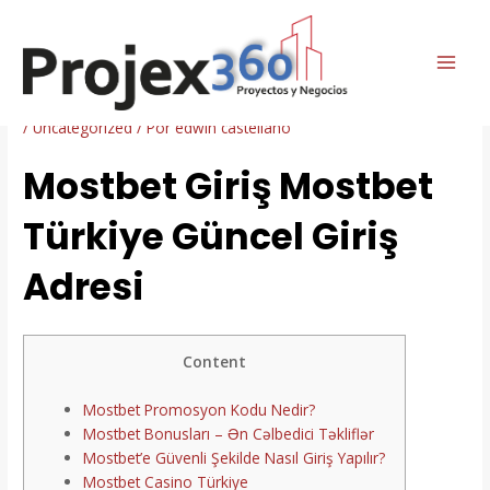
Ir
Navegación
MAI
al
de
Mostbet Türkiye Kaydı: Adım Adım
ME
contenido
entradas
Rehber
/
Uncategorized
/ Por
edwin castellano
Mostbet Giriş Mostbet
Türkiye Güncel Giriş
Adresi
Content
Mostbet Promosyon Kodu Nedir?
Mostbet Bonusları – Ən Cəlbedici Təkliflər
Mostbet’e Güvenli Şekilde Nasıl Giriş Yapılır?
Mostbet Casino Türkiye