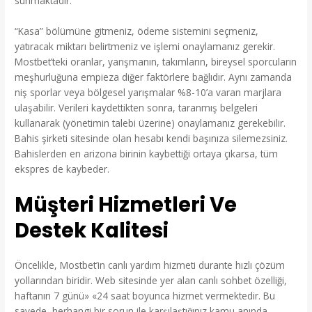
sunmaktadır.
“Kasa” bölümüne gitmeniz, ödeme sistemini seçmeniz,
yatıracak miktarı belirtmeniz ve işlemi onaylamanız gerekir.
Mostbet’teki oranlar, yarışmanın, takımların, bireysel sporcuların
meşhurluğuna empieza diğer faktörlere bağlıdır. Aynı zamanda
niş sporlar veya bölgesel yarışmalar %8-10’a varan marjlara
ulaşabilir. Verileri kaydettikten sonra, taranmış belgeleri
kullanarak (yönetimin talebi üzerine) onaylamanız gerekebilir.
Bahis şirketi sitesinde olan hesabı kendi başınıza silemezsiniz.
Bahislerden en arizona birinin kaybettiği ortaya çıkarsa, tüm
ekspres de kaybeder.
Müşteri Hizmetleri Ve
Destek Kalitesi
Öncelikle, Mostbet’in canlı yardım hizmeti durante hızlı çözüm
yollarından biridir. Web sitesinde yer alan canlı sohbet özelliği,
haftanın 7 günü» «24 saat boyunca hizmet vermektedir. Bu
sayede, herhangi bir sorun ile karşılaştığınız kamu anında