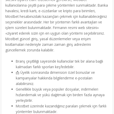
kullanıcılarına çeşitli para çekme yöntemleri sunmaktadır. Banka
havalesi, kredi kartı, e-cüzdanlar ve kripto para birimleri,
Mostbet hesabınızdaki kazançları çekmek için kullanabileceğiniz
seçenekler arasındadır. Her bir yöntemin farklı avantajları ve
işlem süreleri bulunmaktadır. Firmanın resmi web sitesini»
«ziyaret ederek sizin için en uygun olan yöntemi seçebilirsiniz.
Mostbet güncel giriş, yasal düzenlemeler veya erişim
kısıtlamaları nedeniyle zaman zaman giriş adreslerini
güncellemek zorunda kalabilir.
Branş çeşitliliği sayesinde kullanıcılar tek bir alana bağlı
kalmadan farklı sporları keşfedebilir.
📩 Üyelik sonrasında dimension özel bonuslar ve
kampanyalar hakkında bilgilendirme e-postaları
alabilirsiniz.
Genellikle büyük veya popüler dosyalar, indirmeleri
hızlandırmak ve yükü dağıtmak için birden fazla aynaya
yerleştirilir.
Mostbet üzerinde kazandığınız paraları çekmek için farklı
yöntemler bulunmaktadır.