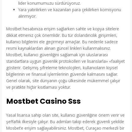
lider konumumuzu sürdürüyoruz.
Yara yatırılırken ve kazanılan para çekilirken komisyonu
alınmıyor.
Mostbet hesabınıza erişim sağlarken sahte ve kopya sitelere
dikkat etmeniz çok önemlidir. Bu tür dolandırıcılık girişimleri,
kullanıcı bilgilerini ele geçirmeyi amaçlar. Bu nedenle sadece
resmi kaynaklardan alınan güncel linkleri kullanmalısınız.
Mostbet, kullanıcı güvenliğini sağlamak için uluslararası
standartlara uygun güvenlik protokolleri ve lisanslarla» «faaliyet
gösterir. Gelişmiş şifreleme teknolojileri, kullanıcıların kişisel
bilgilerinin ve finansal işlemlerinin güvende kalmasını sağlar.
Genel olarak, site dünyanın çoğu ülkesinde mükemmel çalışır
ve pratikte hiçbir kısıtlaması yoktur.
Mostbet Casino Sss
Yasal lisansa sahip olan site, kullanıcı güvenliğine önem verir ve
şeffaflık ilkesiyle çalışır. Bu adımları takip ederek güvenli şekilde
Mosbet’e erişim sağlayabilirsiniz. Mostbet, Curaçao merkezli bir