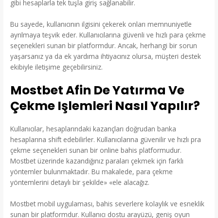
gibi hesaplarla tek tuşla giriş sağlanabilir.
Bu sayede, kullanıcının ilgisini çekerek onları memnuniyetle
ayrılmaya teşvik eder. Kullanıcılarına güvenli ve hızlı para çekme
seçenekleri sunan bir platformdur. Ancak, herhangi bir sorun
yaşarsanız ya da ek yardıma ihtiyacınız olursa, müşteri destek
ekibiyle iletişime geçebilirsiniz.
Mostbet Afin De Yatırma Ve
Çekme Işlemleri Nasıl Yapılır?
Kullanıcılar, hesaplarındaki kazançları doğrudan banka
hesaplarına shift edebilirler. Kullanıcılarına güvenilir ve hızlı pra
çekme seçenekleri sunan bir online bahis platformudur.
Mostbet üzerinde kazandığınız paraları çekmek için farklı
yöntemler bulunmaktadır. Bu makalede, para çekme
yöntemlerini detaylı bir şekilde» «ele alacağız.
Mostbet mobil uygulaması, bahis severlere kolaylık ve esneklik
sunan bir platformdur. Kullanıcı dostu arayüzü, geniş oyun