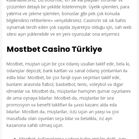
çözümleri detaylı bir şekilde listelenmiştir. Üyelik işlemleri, para
yatırma ve çekme işlemleri, bonuslar gibi pek çok konuda
bilgilendirici rehberlere» «erişebilirsiniz. Casino’in sık sık bahis
oynamak tercih eden çok sayıda ziyaretçisi olduğu için, sah web
sitesi aşırı yüklenebilir ve en yeni oyuncular ona erişemez.
Mostbet Casino Türkiye
Mostbet, müştəri üçün bir çox ödəniş üsulları təklif edir, belə ki,
ödənişlər depozit, bank kartları və sanal ödəniş yöntəmləri ilə
edilə bilər. Mostbet, bir çox fərqli oyun seçimləri təklif edir,
bunların arasında futbol, basketbol, tenis, voleybol və digər
idmanlar va. Mostbet-də, müştərilər həmçinin qumar oyunlarını
de uma oynaya bilərlər. Mostbet-də, müştərilər bir sıra
promosyon və benefit təklifləri ilə şəxsi kazanc əldə edə
bilərlər. Mostbet-də, müştərilər, özü üçün ən yaxşı və çox
məsafədə olan oyunları seçə bilər və beləliklə, öz ayrı
kazancına sahib olmaq üçün.
Mostbet, kullanıcılarına sadece bahis imkânı değil, aynı