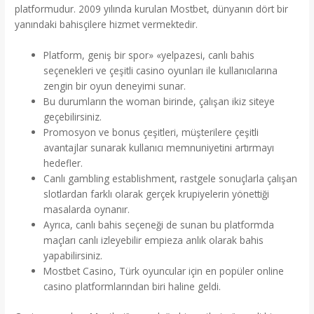
platformudur. 2009 yılında kurulan Mostbet, dünyanın dört bir
yanındaki bahisçilere hizmet vermektedir.
Platform, geniş bir spor» «yelpazesi, canlı bahis
seçenekleri ve çeşitli casino oyunları ile kullanıcılarına
zengin bir oyun deneyimi sunar.
Bu durumların the woman birinde, çalışan ikiz siteye
geçebilirsiniz.
Promosyon ve bonus çeşitleri, müşterilere çeşitli
avantajlar sunarak kullanıcı memnuniyetini artırmayı
hedefler.
Canlı gambling establishment, rastgele sonuçlarla çalışan
slotlardan farklı olarak gerçek krupiyelerin yönettiği
masalarda oynanır.
Ayrıca, canlı bahis seçeneği de sunan bu platformda
maçları canlı izleyebilir empieza anlık olarak bahis
yapabilirsiniz.
Mostbet Casino, Türk oyuncular için en popüler online
casino platformlarından biri haline geldi.