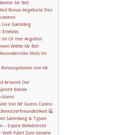
nbieter Mr Bet
dded Bonus Angebote Des
-casinos
 Live Gambling
 Erlebnis
le Im Or Her Angebot
ionen Within Mr Bet
 Besondersten Slots Im
 Bonusoptionen Von Mr
Und Artwork Der
Spricht Bände
-lizenz
 Site Von Mr Guess Casino:
Benutzerfreundlichkeit 💻
 Bet Sammlung & Typen
n – Expire Beliebteste
er Welt Führt Zum Gewinn