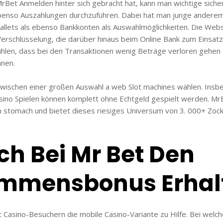
Bet Anmelden hinter sich gebracht hat, kann man wichtige sic
benso Auszahlungen durchzuführen. Dabei hat man junge anderem
allets als ebenso Bankkonten als Auswahlmöglichkeiten. Die We
Verschlüsselung, die darüber hinaus beim Online Bank zum Einsatz
fühlen, dass bei den Transaktionen wenig Beträge verloren gehen
nnen.
 zwischen einer großen Auswahl a web Slot machines wählen. Insb
asino Spielen können komplett ohne Echtgeld gespielt werden. MrB
n stomach und bietet dieses riesiges Universum von 3. 000+ Zocke
ch Bei Mr Bet Den
ommensbonus Erhal
t Casino-Besuchern die mobile Casino-Variante zu Hilfe. Bei wel