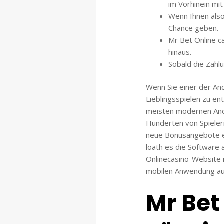
im Vorhinein mi
Wenn Ihnen also 
Chance geben.
Mr Bet Online c
hinaus.
Sobald die Zahl
Wenn Sie einer der And
Lieblingsspielen zu en
meisten modernen Andro
Hunderten von Spieler
neue Bonusangebote er
loath es die Software 
Onlinecasino-Website 
mobilen Anwendung auf
Mr Bet