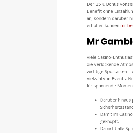
Der 25 € Bonus vonseit
Benefit ohne Einzahlun
an, sondern darüber 
erhöhen können
mr be
Mr Gambl
Viele Casino-Enthusias
die verlockende Atmos
wichtige Sportarten – 
Vielzahl von Events. N
für spannende Moment
Darüber hinaus 
Sicherheitsstan
Damit im Casino
geknüpft.
Da nicht alle Sp