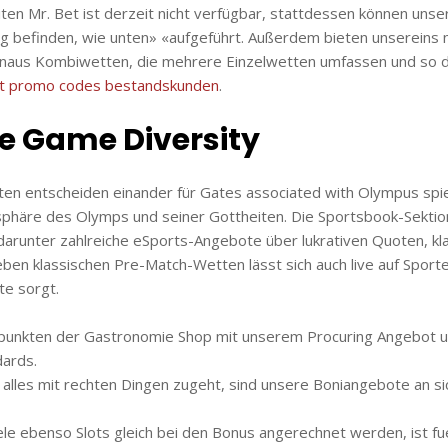
en Mr. Bet ist derzeit nicht verfügbar, stattdessen können unser
g befinden, wie unten» «aufgeführt. Außerdem bieten unsereins n
hinaus Kombiwetten, die mehrere Einzelwetten umfassen und so
t promo codes bestandskunden
.
e Game Diversity
ten entscheiden einander für Gates associated with Olympus spie
phäre des Olymps und seiner Gottheiten. Die Sportsbook-Sektio
darunter zahlreiche eSports-Angebote über lukrativen Quoten, kl
eben klassischen Pre-Match-Wetten lässt sich auch live auf Spor
e sorgt.
punkten der Gastronomie Shop mit unserem Procuring Angebot u
dards.
 alles mit rechten Dingen zugeht, sind unsere Boniangebote an 
iele ebenso Slots gleich bei den Bonus angerechnet werden, ist fue