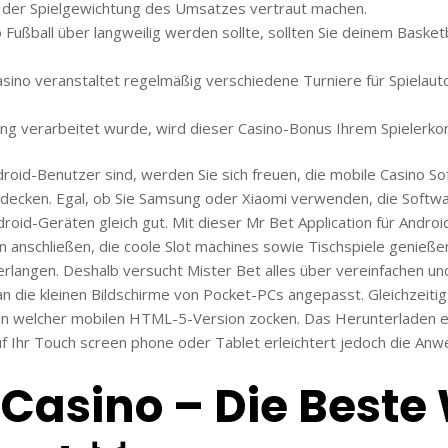
t der Spielgewichtung des Umsatzes vertraut machen.
Fußball über langweilig werden sollte, sollten Sie deinem Basket
asino veranstaltet regelmäßig verschiedene Turniere für Spielau
ung verarbeitet wurde, wird dieser Casino-Bonus Ihrem Spielerko
roid-Benutzer sind, werden Sie sich freuen, die mobile Casino So
tdecken. Egal, ob Sie Samsung oder Xiaomi verwenden, die Softwar
id-Geräten gleich gut. Mit dieser Mr Bet Application für Androi
n anschließen, die coole Slot machines sowie Tischspiele genieß
langen. Deshalb versucht Mister Bet alles über vereinfachen und
an die kleinen Bildschirme von Pocket-PCs angepasst. Gleichzeitig
in welcher mobilen HTML-5-Version zocken. Das Herunterladen e
 Ihr Touch screen phone oder Tablet erleichtert jedoch die Anw
 Casino – Die Beste