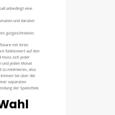
ball unbedingt eine
tomaten und darüber
nto gutgeschrieben.
ftware mit Ihren
e funktioniert auf den
d muss sich jeder
en und jeden Monat
 zu minimieren, also
 können Sie über die
iner separaten
endung der Spielothek.
 Wahl