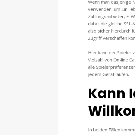
Wenn man dasjenige Mr
verwenden, um Ein- e
Zahlungsanbieter, E-W
dabei die gleiche SSL-
also sicher hierdurch 
Zugriff verschaffen kö
Hier kann der Spieler
Vielzahl von On-line C
alle Spielerpräferenze
jedem Gerät laufen.
Kann I
Willk
In beiden Fällen komm