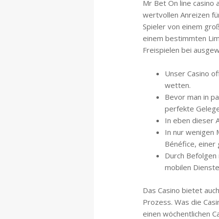
Mr Bet On line casino
wertvollen Anreizen fü
Spieler von einem groß
einem bestimmten Limi
Freispielen bei ausgewä
Unser Casino of
wetten.
Bevor man in pa
perfekte Gelege
In eben dieser 
In nur wenigen 
Bénéfice, einer
Durch Befolgen n
mobilen Dienste
Das Casino bietet auch
Prozess. Was die Casi
einen wöchentlichen Ca