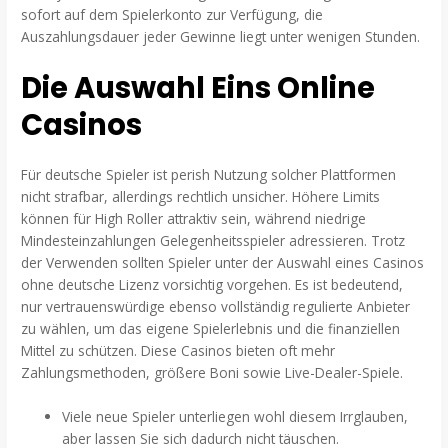
sofort auf dem Spielerkonto zur Verfügung, die
Auszahlungsdauer jeder Gewinne liegt unter wenigen Stunden.
Die Auswahl Eins Online
Casinos
Für deutsche Spieler ist perish Nutzung solcher Plattformen
nicht strafbar, allerdings rechtlich unsicher. Höhere Limits
können für High Roller attraktiv sein, während niedrige
Mindesteinzahlungen Gelegenheitsspieler adressieren. Trotz
der Verwenden sollten Spieler unter der Auswahl eines Casinos
ohne deutsche Lizenz vorsichtig vorgehen. Es ist bedeutend,
nur vertrauenswürdige ebenso vollständig regulierte Anbieter
zu wählen, um das eigene Spielerlebnis und die finanziellen
Mittel zu schützen. Diese Casinos bieten oft mehr
Zahlungsmethoden, größere Boni sowie Live-Dealer-Spiele.
Viele neue Spieler unterliegen wohl diesem Irrglauben,
aber lassen Sie sich dadurch nicht täuschen.