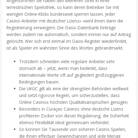
Angenommen Sie haben den kleineren Streit in einer
terrestrischen Spielothek, so kann deren Betreiber Sie mit
wenigen Online-Klicks bundesweit sperren lassen. Jeder
Casino-Anbieter mit deutscher Lizenz» «wird ihnen dann die
Registrierung verweigern. Die Oasis-Datenbank Einträge
werden zudem nie automatisch, sondern immer nur auf Antrag
gelöscht. Wer sich erst einmal im Oasis-Register wiederfindet,
ist als Spieler im wahrsten Sinne des Wortes gebrandmarkt.
Trotzdem schneiden viele regolare Anbieter sehr
stomach ab – jetzt, wenn man bedenkt, dass
internationale Werte oft auf gegliedert großzügigeren
Bedingungen bauen.
Die UKGC gilt als eine der strengsten Behörden weltweit
und setzt rigorose Regeln, um sicherzustellen, dass
Online Casinos höchsten Qualitätsansprüchen genügen.
Besonders in Curaçao Casinos ohne deutsche Lizenz
profitieren Zocker von dieser Regulierung, die Sicherheit
ebenso Flexibilität ideal gemeinsam verbindet.
So können Sie Tausende von sicheren Casino-Spielen,
die Ihnen effectuer Gewinnchancen und jede Menge