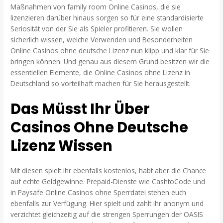
Maßnahmen von family room Online Casinos, die sie
lizenzieren darüber hinaus sorgen so für eine standardisierte
Seriosität von der Sie als Spieler profitieren. Sie wollen
sicherlich wissen, welche Verwenden und Besonderheiten
Online Casinos ohne deutsche Lizenz nun klipp und klar für Sie
bringen können. Und genau aus diesem Grund besitzen wir die
essentiellen Elemente, die Online Casinos ohne Lizenz in
Deutschland so vorteilhaft machen für Sie herausgestellt.
Das Müsst Ihr Über
Casinos Ohne Deutsche
Lizenz Wissen
Mit diesen spielt ihr ebenfalls kostenlos, habt aber die Chance
auf echte Geldgewinne. Prepaid-Dienste wie CashtoCode und
in Paysafe Online Casinos ohne Sperrdatei stehen euch
ebenfalls zur Verfügung. Hier spielt und zahlt ihr anonym und
verzichtet gleichzeitig auf die strengen Sperrungen der OASIS