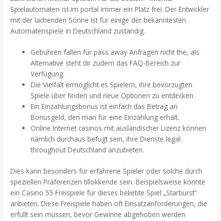
Spielautomaten ist im portal immer ein Platz frei. Der Entwickler
mit der lachenden Sonne ist für einige der bekanntesten
Automatenspiele in Deutschland zuständig.
Gebühren fallen für pass away Anfragen nicht the, als
Alternative steht dir zudem das FAQ-Bereich zur
Verfügung.
Die Vielfalt ermöglicht es Spielern, ihre bevorzugten
Spiele über finden und neue Optionen zu entdecken.
Ein Einzahlungsbonus ist einfach das Betrag an
Bonusgeld, den man für eine Einzahlung erhält.
Online Internet casinos mit ausländischer Lizenz können
nämlich durchaus befugt sein, ihre Dienste legal
throughout Deutschland anzubieten.
Dies kann besonders für erfahrene Spieler oder solche durch
speziellen Präferenzen tillokkende sein. Beispielsweise könnte
ein Casino 55 Freispiele für dieses beliebte Spiel „Starburst“
anbieten. Diese Freispiele haben oft Einsatzanforderungen, die
erfüllt sein müssen, bevor Gewinne abgehoben werden