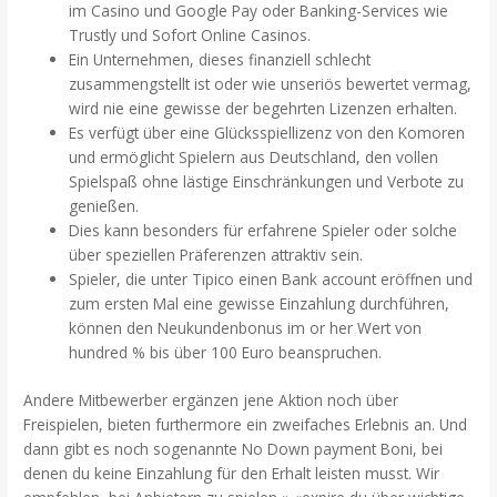
im Casino und Google Pay oder Banking-Services wie
Trustly und Sofort Online Casinos.
Ein Unternehmen, dieses finanziell schlecht
zusammengstellt ist oder wie unseriös bewertet vermag,
wird nie eine gewisse der begehrten Lizenzen erhalten.
Es verfügt über eine Glücksspiellizenz von den Komoren
und ermöglicht Spielern aus Deutschland, den vollen
Spielspaß ohne lästige Einschränkungen und Verbote zu
genießen.
Dies kann besonders für erfahrene Spieler oder solche
über speziellen Präferenzen attraktiv sein.
Spieler, die unter Tipico einen Bank account eröffnen und
zum ersten Mal eine gewisse Einzahlung durchführen,
können den Neukundenbonus im or her Wert von
hundred % bis über 100 Euro beanspruchen.
Andere Mitbewerber ergänzen jene Aktion noch über
Freispielen, bieten furthermore ein zweifaches Erlebnis an. Und
dann gibt es noch sogenannte No Down payment Boni, bei
denen du keine Einzahlung für den Erhalt leisten musst. Wir