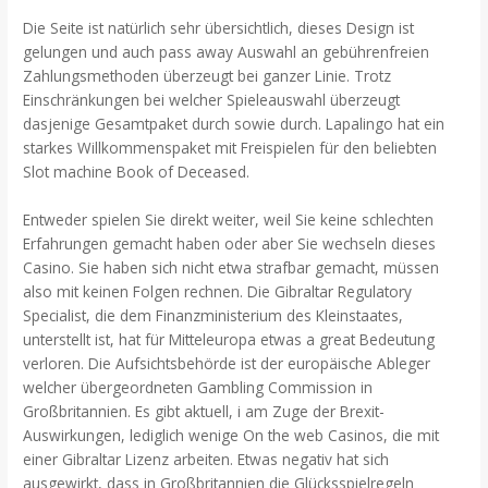
Die Seite ist natürlich sehr übersichtlich, dieses Design ist
gelungen und auch pass away Auswahl an gebührenfreien
Zahlungsmethoden überzeugt bei ganzer Linie. Trotz
Einschränkungen bei welcher Spieleauswahl überzeugt
dasjenige Gesamtpaket durch sowie durch. Lapalingo hat ein
starkes Willkommenspaket mit Freispielen für den beliebten
Slot machine Book of Deceased.
Entweder spielen Sie direkt weiter, weil Sie keine schlechten
Erfahrungen gemacht haben oder aber Sie wechseln dieses
Casino. Sie haben sich nicht etwa strafbar gemacht, müssen
also mit keinen Folgen rechnen. Die Gibraltar Regulatory
Specialist, die dem Finanzministerium des Kleinstaates,
unterstellt ist, hat für Mitteleuropa etwas a great Bedeutung
verloren. Die Aufsichtsbehörde ist der europäische Ableger
welcher übergeordneten Gambling Commission in
Großbritannien. Es gibt aktuell, i am Zuge der Brexit-
Auswirkungen, lediglich wenige On the web Casinos, die mit
einer Gibraltar Lizenz arbeiten. Etwas negativ hat sich
ausgewirkt, dass in Großbritannien die Glücksspielregeln