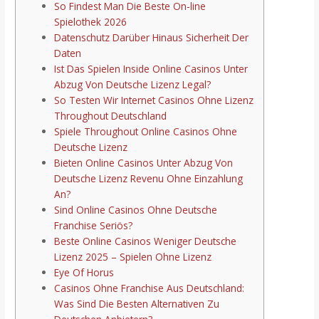
So Findest Man Die Beste On-line
Spielothek 2026
Datenschutz Darüber Hinaus Sicherheit Der
Daten
Ist Das Spielen Inside Online Casinos Unter
Abzug Von Deutsche Lizenz Legal?
So Testen Wir Internet Casinos Ohne Lizenz
Throughout Deutschland
Spiele Throughout Online Casinos Ohne
Deutsche Lizenz
Bieten Online Casinos Unter Abzug Von
Deutsche Lizenz Revenu Ohne Einzahlung
An?
Sind Online Casinos Ohne Deutsche
Franchise Seriös?
Beste Online Casinos Weniger Deutsche
Lizenz 2025 – Spielen Ohne Lizenz
Eye Of Horus
Casinos Ohne Franchise Aus Deutschland:
Was Sind Die Besten Alternativen Zu