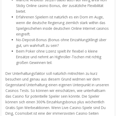
Sticky Online casino Bonus, der zusätzliche Flexibilität
bietet.
Erfahrenen Spielern ist natürlich es ein Dorn im Auge,
wenn die deutsche Regierung ziemlich stark within das
Spielgeschehen inside deutschen Online Internet casinos
eingreift.
No-Deposit-Bonus (Bonus ohne Einzahlung)Klingt über
gut, um wahrhaft zu sein?
Beim Poker ohne Lizenz spielt ihr flexibel o kleine
Einsätze und nehmt an Highroller-Tischen mit richtig
großen Gewinnen teil.
Der Unterhaltungsfaktor soll natürlich mitnichten zu kurz
besuchen und genau aus diesem Grund widmen wir dem
Gegenstand Unterhaltung einen eigenen Unterpunkt in unseren
Casinos Tests. So können wir einschätzen, wie unterhaltsam
das Casino für potentielle Spieler sein könnte. Die Spieler
können sich einen 300% Einzahlungsbonus plus wöchentlich
Gratis-Spin Werbeaktionen. Wenn Live-Casino-Spiele sind Du
Ding, Cosmobet ist eine der immersivsten Casino-Seiten