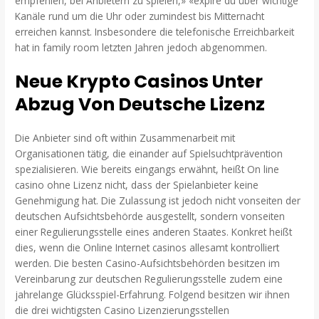
empfehlen, bei Anbietern zu spielen,» «expire du über wichtige
Kanäle rund um die Uhr oder zumindest bis Mitternacht
erreichen kannst. Insbesondere die telefonische Erreichbarkeit
hat in family room letzten Jahren jedoch abgenommen.
Neue Krypto Casinos Unter
Abzug Von Deutsche Lizenz
Die Anbieter sind oft within Zusammenarbeit mit
Organisationen tätig, die einander auf Spielsuchtprävention
spezialisieren. Wie bereits eingangs erwähnt, heißt On line
casino ohne Lizenz nicht, dass der Spielanbieter keine
Genehmigung hat. Die Zulassung ist jedoch nicht vonseiten der
deutschen Aufsichtsbehörde ausgestellt, sondern vonseiten
einer Regulierungsstelle eines anderen Staates. Konkret heißt
dies, wenn die Online Internet casinos allesamt kontrolliert
werden. Die besten Casino-Aufsichtsbehörden besitzen im
Vereinbarung zur deutschen Regulierungsstelle zudem eine
jahrelange Glücksspiel-Erfahrung. Folgend besitzen wir ihnen
die drei wichtigsten Casino Lizenzierungsstellen