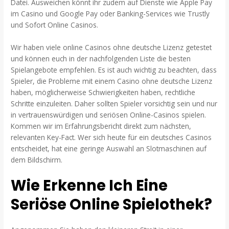
Datei. Ausweichen könnt ihr zudem auf Dienste wie Apple Pay
im Casino und Google Pay oder Banking-Services wie Trustly
und Sofort Online Casinos.
Wir haben viele online Casinos ohne deutsche Lizenz getestet
und können euch in der nachfolgenden Liste die besten
Spielangebote empfehlen. Es ist auch wichtig zu beachten, dass
Spieler, die Probleme mit einem Casino ohne deutsche Lizenz
haben, möglicherweise Schwierigkeiten haben, rechtliche
Schritte einzuleiten. Daher sollten Spieler vorsichtig sein und nur
in vertrauenswürdigen und seriösen Online-Casinos spielen.
Kommen wir im Erfahrungsbericht direkt zum nächsten,
relevanten Key-Fact. Wer sich heute für ein deutsches Casinos
entscheidet, hat eine geringe Auswahl an Slotmaschinen auf
dem Bildschirm.
Wie Erkenne Ich Eine
Seriöse Online Spielothek?