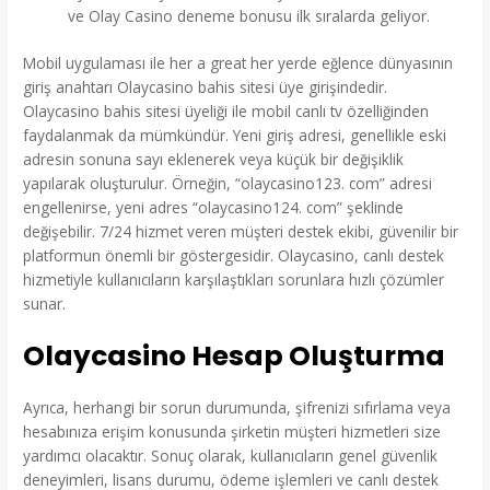
ve Olay Casino deneme bonusu ilk sıralarda geliyor.
Mobil uygulaması ile her a great her yerde eğlence dünyasının
giriş anahtarı Olaycasino bahis sitesi üye girişindedir.
Olaycasino bahis sitesi üyeliği ile mobil canlı tv özelliğinden
faydalanmak da mümkündür. Yeni giriş adresi, genellikle eski
adresin sonuna sayı eklenerek veya küçük bir değişiklik
yapılarak oluşturulur. Örneğin, “olaycasino123. com” adresi
engellenirse, yeni adres “olaycasino124. com” şeklinde
değişebilir. 7/24 hizmet veren müşteri destek ekibi, güvenilir bir
platformun önemli bir göstergesidir. Olaycasino, canlı destek
hizmetiyle kullanıcıların karşılaştıkları sorunlara hızlı çözümler
sunar.
Olaycasino Hesap Oluşturma
Ayrıca, herhangi bir sorun durumunda, şifrenizi sıfırlama veya
hesabınıza erişim konusunda şirketin müşteri hizmetleri size
yardımcı olacaktır. Sonuç olarak, kullanıcıların genel güvenlik
deneyimleri, lisans durumu, ödeme işlemleri ve canlı destek