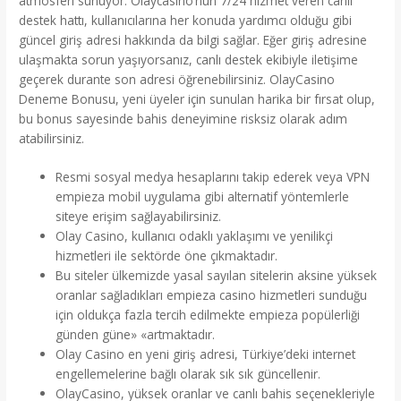
atmosferi sunuyor. Olaycasino’nun 7/24 hizmet veren canlı
destek hattı, kullanıcılarına her konuda yardımcı olduğu gibi
güncel giriş adresi hakkında da bilgi sağlar. Eğer giriş adresine
ulaşmakta sorun yaşıyorsanız, canlı destek ekibiyle iletişime
geçerek durante son adresi öğrenebilirsiniz. OlayCasino
Deneme Bonusu, yeni üyeler için sunulan harika bir fırsat olup,
bu bonus sayesinde bahis deneyimine risksiz olarak adım
atabilirsiniz.
Resmi sosyal medya hesaplarını takip ederek veya VPN
empieza mobil uygulama gibi alternatif yöntemlerle
siteye erişim sağlayabilirsiniz.
Olay Casino, kullanıcı odaklı yaklaşımı ve yenilikçi
hizmetleri ile sektörde öne çıkmaktadır.
Bu siteler ülkemizde yasal sayılan sitelerin aksine yüksek
oranlar sağladıkları empieza casino hizmetleri sunduğu
için oldukça fazla tercih edilmekte empieza popülerliği
günden güne» «artmaktadır.
Olay Casino en yeni giriş adresi, Türkiye’deki internet
engellemelerine bağlı olarak sık sık güncellenir.
OlayCasino, yüksek oranlar ve canlı bahis seçenekleriyle