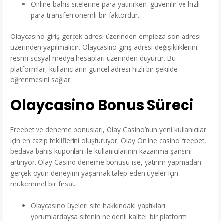
Online bahis sitelerine para yatırırken, güvenilir ve hızlı
para transferi önemli bir faktördür.
Olaycasino giriş gerçek adresi üzerinden empieza son adresi
üzerinden yapılmalıdır. Olaycasino giriş adresi değişikliklerini
resmi sosyal medya hesapları üzerinden duyurur. Bu
platformlar, kullanıcıların güncel adresi hızlı bir şekilde
öğrenmesini sağlar.
Olaycasino Bonus Süreci
Freebet ve deneme bonusları, Olay Casino’nun yeni kullanıcılar
için en cazip tekliflerini oluşturuyor. Olay Online casino freebet,
bedava bahis kuponları ile kullanıcılarının kazanma şansını
artırıyor. Olay Casino deneme bonusu ise, yatırım yapmadan
gerçek oyun deneyimi yaşamak talep eden üyeler için
mükemmel bir fırsat.
Olaycasino üyeleri site hakkındaki yaptıkları
yorumlardaysa sitenin ne denli kaliteli bir platform