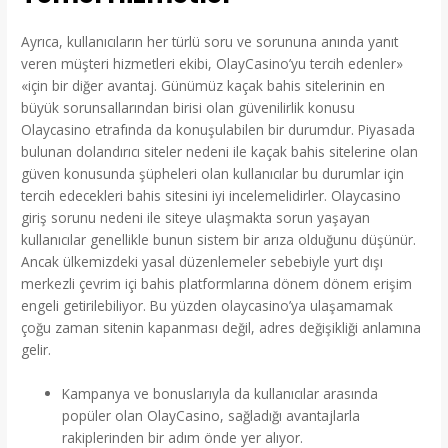
Ayrıca, kullanıcıların her türlü soru ve sorununa anında yanıt
veren müşteri hizmetleri ekibi, OlayCasino’yu tercih edenler»
«için bir diğer avantaj. Günümüz kaçak bahis sitelerinin en
büyük sorunsallarından birisi olan güvenilirlik konusu
Olaycasino etrafında da konuşulabilen bir durumdur. Piyasada
bulunan dolandırıcı siteler nedeni ile kaçak bahis sitelerine olan
güven konusunda şüpheleri olan kullanıcılar bu durumlar için
tercih edecekleri bahis sitesini iyi incelemelidirler. Olaycasino
giriş sorunu nedeni ile siteye ulaşmakta sorun yaşayan
kullanıcılar genellikle bunun sistem bir arıza olduğunu düşünür.
Ancak ülkemizdeki yasal düzenlemeler sebebiyle yurt dışı
merkezli çevrim içi bahis platformlarına dönem dönem erişim
engeli getirilebiliyor. Bu yüzden olaycasino’ya ulaşamamak
çoğu zaman sitenin kapanması değil, adres değişikliği anlamına
gelir.
Kampanya ve bonuslarıyla da kullanıcılar arasında
popüler olan OlayCasino, sağladığı avantajlarla
rakiplerinden bir adım önde yer alıyor.