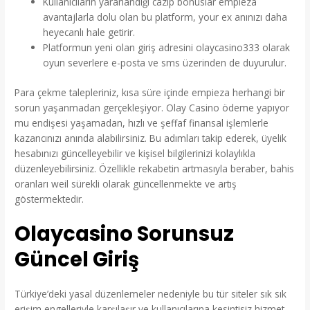
Kullanıcıların yararlandığı cazip bonuslar empieza
avantajlarla dolu olan bu platform, your ex anınızı daha
heyecanlı hale getirir.
Platformun yeni olan giriş adresini olaycasino333 olarak
oyun severlere e-posta ve sms üzerinden de duyurulur.
Para çekme talepleriniz, kısa süre içinde empieza herhangi bir
sorun yaşanmadan gerçekleşiyor. Olay Casino ödeme yapıyor
mu endişesi yaşamadan, hızlı ve şeffaf finansal işlemlerle
kazancınızı anında alabilirsiniz. Bu adımları takip ederek, üyelik
hesabınızı güncelleyebilir ve kişisel bilgilerinizi kolaylıkla
düzenleyebilirsiniz. Özellikle rekabetin artmasıyla beraber, bahis
oranları weil sürekli olarak güncellenmekte ve artış
göstermektedir.
Olaycasino Sorunsuz
Güncel Giriş
Türkiye’deki yasal düzenlemeler nedeniyle bu tür siteler sık sık
erişim engelleriyle karşılaşır ve kullanıcılarına kesintisiz hizmet