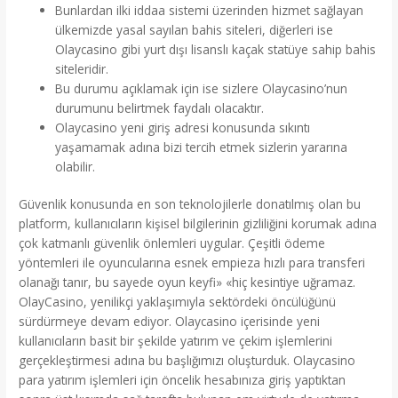
Bunlardan ilki iddaa sistemi üzerinden hizmet sağlayan
ülkemizde yasal sayılan bahis siteleri, diğerleri ise
Olaycasino gibi yurt dışı lisanslı kaçak statüye sahip bahis
siteleridir.
Bu durumu açıklamak için ise sizlere Olaycasino’nun
durumunu belirtmek faydalı olacaktır.
Olaycasino yeni giriş adresi konusunda sıkıntı
yaşamamak adına bizi tercih etmek sizlerin yararına
olabilir.
Güvenlik konusunda en son teknolojilerle donatılmış olan bu
platform, kullanıcıların kişisel bilgilerinin gizliliğini korumak adına
çok katmanlı güvenlik önlemleri uygular. Çeşitli ödeme
yöntemleri ile oyuncularına esnek empieza hızlı para transferi
olanağı tanır, bu sayede oyun keyfi» «hiç kesintiye uğramaz.
OlayCasino, yenilikçi yaklaşımıyla sektördeki öncülüğünü
sürdürmeye devam ediyor. Olaycasino içerisinde yeni
kullanıcıların basit bir şekilde yatırım ve çekim işlemlerini
gerçekleştirmesi adına bu başlığımızı oluşturduk. Olaycasino
para yatırım işlemleri için öncelik hesabınıza giriş yaptıktan