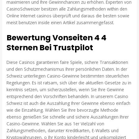
maximieren und Ihre Gewinnchancen zu erhöhen. Experten von
CasinoSchweizer besitzen alle Zahlungsmethoden within den
Online Internet casinos überprüft und daraus die besten sowie
meist benutzen inside einen Artikel zusammengefasst.
Bewertung Vonseiten 4 4
Sternen Bei Trustpilot
Diese Casinos garantieren faire Spiele, sichere Transaktionen
und den Schutzmechanismus Ihrer persönlichen Daten. In der
Schweiz unterliegen Casino-Gewinne bestimmten steuerlichen
Regelungen. Es ist ratsam, sich über die aktuellen Gesetze zu in
kenntnis setzen, um sicherzustellen, wenn Sie Ihre Gewinne
entsprechend den Vorschriften behandeln. In unserem Casino
Schweiz ist auch die Auszahlung Ihrer Gewinne ebenso einfach
wie die Einzahlung. Wählen Sie Ihre bevorzugte Methode
ebenso genießen Sie schnelle und sichere Auszahlungen Ihrer
Casino-Gewinne. Wählen Sie aus 1er Vielzahl von
Zahlungsmethoden, darunter Kreditkarten, E-Wallets und
Kryptowährungen, o Ihr Konto kinderleicht und unkompliziert