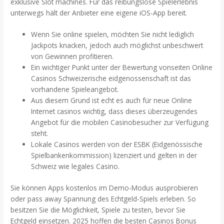
exklusive Slot machines. Für das reibungslose Spielerlebnis
unterwegs hält der Anbieter eine eigene iOS-App bereit.
Wenn Sie online spielen, möchten Sie nicht lediglich
Jackpots knacken, jedoch auch möglichst unbeschwert
von Gewinnen profitieren.
Ein wichtiger Punkt unter der Bewertung vonseiten Online
Casinos Schweizerische eidgenossenschaft ist das
vorhandene Spieleangebot.
Aus diesem Grund ist echt es auch für neue Online
Internet casinos wichtig, dass dieses überzeugendes
Angebot für die mobilen Casinobesucher zur Verfügung
steht.
Lokale Casinos werden von der ESBK (Eidgenössische
Spielbankenkommission) lizenziert und gelten in der
Schweiz wie legales Casino.
Sie können Apps kostenlos im Demo-Modus ausprobieren
oder pass away Spannung des Echtgeld-Spiels erleben. So
besitzen Sie die Möglichkeit, Spiele zu testen, bevor Sie
Echtgeld einsetzen. 2025 hoffen die besten Casinos Bonus