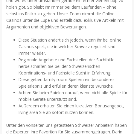
und wo es unter umständen gerade ein echter Geheimtipp zu
holen gibt. So bleibt ihr immer bei dem Laufenden – ohne
selbst ins Risiko zu gehen. Unser Team nimmt die Online
Casinos unter die Lupe und erstellt dazu exklusive Artikeln mit
Argumenten und objektiven Bewertungen.
Diese Situation ändert sich jedoch, wenn ihr bei online
Casinos spielt, die in welcher Schweiz reguliert sind
immer wieder.
Regionale Angebote und Fachstellen der Suchthilfe
herbeischaffen Sie bei der Schweizerischen
Koordinations- und Fachstelle Sucht in Erfahrung.
Diese geben family room Spielern ein besonderes
Spielerlebnis und erfüllen deren kleinste Wünsche.
Achten Sie beim Spielen darauf, wenn nicht alle Spiele für
mobile Geräte unterstützt sind.
Außerdem erhalten Sie einen lukrativen Bonusangebot,
living area Sie ab sofort nutzen können.
Unter den vonseiten uns getesteten Schweizer Anbietern haben
die Experten ihre Favoriten für Sie zusammengetragen. Darin