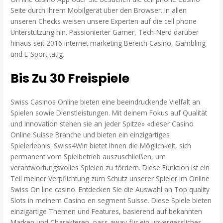
Seite durch Ihrem Mobilgerät über den Browser. In allen
unseren Checks weisen unsere Experten auf die cell phone
Unterstützung hin. Passionierter Gamer, Tech-Nerd darüber
hinaus seit 2016 internet marketing Bereich Casino, Gambling
und E-Sport tätig.
Bis Zu 30 Freispiele
Swiss Casinos Online bieten eine beeindruckende Vielfalt an
Spielen sowie Dienstleistungen. Mit deinem Fokus auf Qualität
und Innovation stehen sie an jeder Spitze» «dieser Casino
Online Suisse Branche und bieten ein einzigartiges
Spielerlebnis. Swiss4Win bietet Ihnen die Möglichkeit, sich
permanent vom Spielbetrieb auszuschließen, um
verantwortungsvolles Spielen zu fördern. Diese Funktion ist ein
Teil meiner Verpflichtung zum Schutz unserer Spieler im Online
Swiss On line casino. Entdecken Sie die Auswahl an Top quality
Slots in meinem Casino en segment Suisse. Diese Spiele bieten
einzigartige Themen und Features, basierend auf bekannten
Marken und Charakteren, pass away für ein unvergessliches