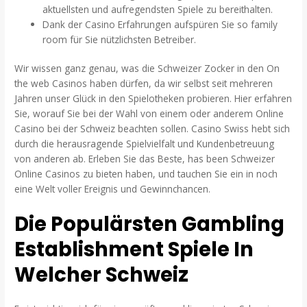
aktuellsten und aufregendsten Spiele zu bereithalten.
Dank der Casino Erfahrungen aufspüren Sie so family
room für Sie nützlichsten Betreiber.
Wir wissen ganz genau, was die Schweizer Zocker in den On
the web Casinos haben dürfen, da wir selbst seit mehreren
Jahren unser Glück in den Spielotheken probieren. Hier erfahren
Sie, worauf Sie bei der Wahl von einem oder anderem Online
Casino bei der Schweiz beachten sollen. Casino Swiss hebt sich
durch die herausragende Spielvielfalt und Kundenbetreuung
von anderen ab. Erleben Sie das Beste, has been Schweizer
Online Casinos zu bieten haben, und tauchen Sie ein in noch
eine Welt voller Ereignis und Gewinnchancen.
Die Populärsten Gambling
Establishment Spiele In
Welcher Schweiz