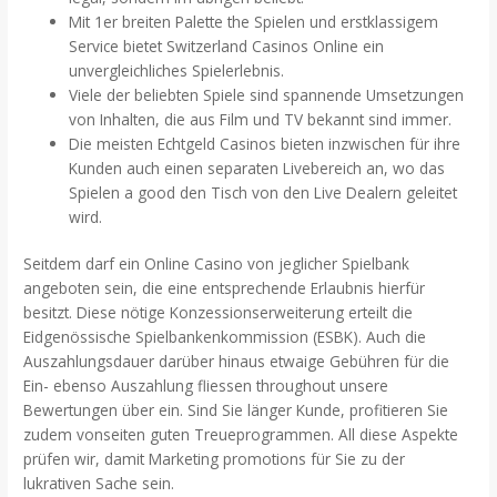
Mit 1er breiten Palette the Spielen und erstklassigem
Service bietet Switzerland Casinos Online ein
unvergleichliches Spielerlebnis.
Viele der beliebten Spiele sind spannende Umsetzungen
von Inhalten, die aus Film und TV bekannt sind immer.
Die meisten Echtgeld Casinos bieten inzwischen für ihre
Kunden auch einen separaten Livebereich an, wo das
Spielen a good den Tisch von den Live Dealern geleitet
wird.
Seitdem darf ein Online Casino von jeglicher Spielbank
angeboten sein, die eine entsprechende Erlaubnis hierfür
besitzt. Diese nötige Konzessionserweiterung erteilt die
Eidgenössische Spielbankenkommission (ESBK). Auch die
Auszahlungsdauer darüber hinaus etwaige Gebühren für die
Ein- ebenso Auszahlung fliessen throughout unsere
Bewertungen über ein. Sind Sie länger Kunde, profitieren Sie
zudem vonseiten guten Treueprogrammen. All diese Aspekte
prüfen wir, damit Marketing promotions für Sie zu der
lukrativen Sache sein.