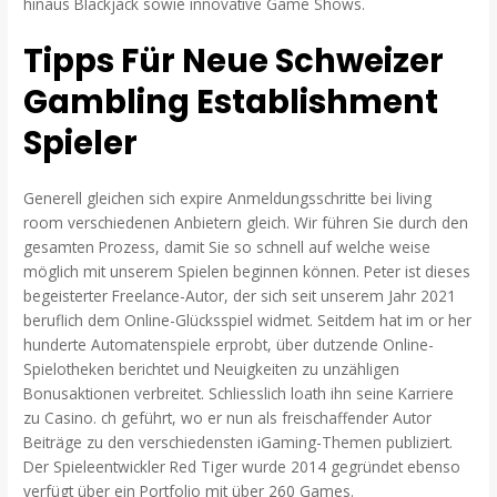
hinaus Blackjack sowie innovative Game Shows.
Tipps Für Neue Schweizer
Gambling Establishment
Spieler
Generell gleichen sich expire Anmeldungsschritte bei living
room verschiedenen Anbietern gleich. Wir führen Sie durch den
gesamten Prozess, damit Sie so schnell auf welche weise
möglich mit unserem Spielen beginnen können. Peter ist dieses
begeisterter Freelance-Autor, der sich seit unserem Jahr 2021
beruflich dem Online-Glücksspiel widmet. Seitdem hat im or her
hunderte Automatenspiele erprobt, über dutzende Online-
Spielotheken berichtet und Neuigkeiten zu unzähligen
Bonusaktionen verbreitet. Schliesslich loath ihn seine Karriere
zu Casino. ch geführt, wo er nun als freischaffender Autor
Beiträge zu den verschiedensten iGaming-Themen publiziert.
Der Spieleentwickler Red Tiger wurde 2014 gegründet ebenso
verfügt über ein Portfolio mit über 260 Games.