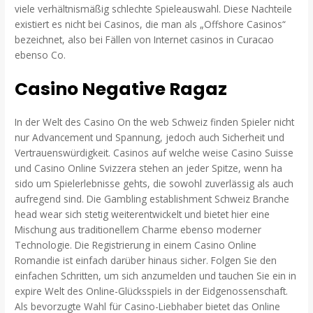
viele verhältnismäßig schlechte Spieleauswahl. Diese Nachteile
existiert es nicht bei Casinos, die man als „Offshore Casinos“
bezeichnet, also bei Fällen von Internet casinos in Curacao
ebenso Co.
Casino Negative Ragaz
In der Welt des Casino On the web Schweiz finden Spieler nicht
nur Advancement und Spannung, jedoch auch Sicherheit und
Vertrauenswürdigkeit. Casinos auf welche weise Casino Suisse
und Casino Online Svizzera stehen an jeder Spitze, wenn ha
sido um Spielerlebnisse gehts, die sowohl zuverlässig als auch
aufregend sind. Die Gambling establishment Schweiz Branche
head wear sich stetig weiterentwickelt und bietet hier eine
Mischung aus traditionellem Charme ebenso moderner
Technologie. Die Registrierung in einem Casino Online
Romandie ist einfach darüber hinaus sicher. Folgen Sie den
einfachen Schritten, um sich anzumelden und tauchen Sie ein in
expire Welt des Online-Glücksspiels in der Eidgenossenschaft.
Als bevorzugte Wahl für Casino-Liebhaber bietet das Online