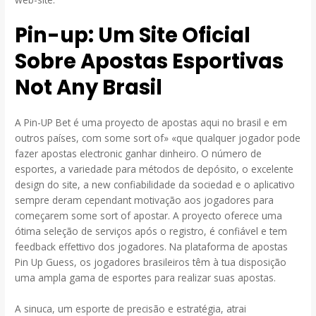
Pin-up: Um Site Oficial
Sobre Apostas Esportivas
Not Any Brasil
A Pin-UP Bet é uma proyecto de apostas aqui no brasil e em
outros países, com some sort of» «que qualquer jogador pode
fazer apostas electronic ganhar dinheiro. O número de
esportes, a variedade para métodos de depósito, o excelente
design do site, a new confiabilidade da sociedad e o aplicativo
sempre deram cependant motivação aos jogadores para
começarem some sort of apostar. A proyecto oferece uma
ótima seleção de serviços após o registro, é confiável e tem
feedback effettivo dos jogadores. Na plataforma de apostas
Pin Up Guess, os jogadores brasileiros têm à tua disposição
uma ampla gama de esportes para realizar suas apostas.
A sinuca, um esporte de precisão e estratégia, atrai