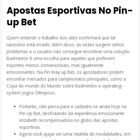
Apostas Esportivas No Pin-
up Bet
Quem entende o trabalho dos sites confirmará que tal
raciocínio está errado. Além disso, às vezes surgem certos
problemas e o usuário não consegue encontrar uma solução.
Badminton é uma escolha para aqueles que preferem
esportes menos convencionais, mas igualmente
emocionantes. Na Pin Way up Bet, os apostadores podem
encontrar mercados para campeonatos principales, como a
Copa do mundo do Mundo sobre Badminton e operating-
system Jogos Olímpicos.
Portanto, não perca pace e cadastre-se ainda hoje na
Pin-Up Bet, desfrutando da experiência emocionante
elizabeth recompensadora no globo das apostas
esportivas.
Agora você ajajai ver uma retahíla de modalidades, em