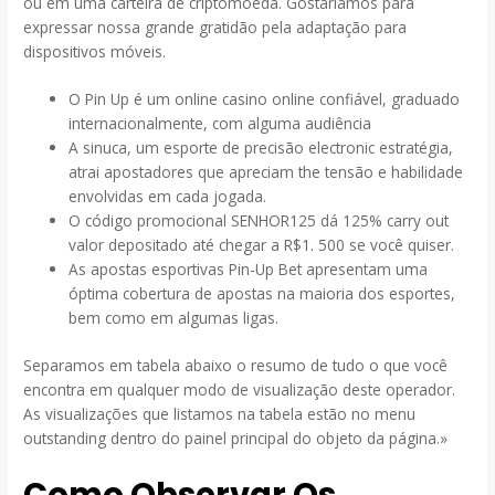
ou em uma carteira de criptomoeda. Gostaríamos para
expressar nossa grande gratidão pela adaptação para
dispositivos móveis.
O Pin Up é um online casino online confiável, graduado
internacionalmente, com alguma audiência
A sinuca, um esporte de precisão electronic estratégia,
atrai apostadores que apreciam the tensão e habilidade
envolvidas em cada jogada.
O código promocional SENHOR125 dá 125% carry out
valor depositado até chegar a R$1. 500 se você quiser.
As apostas esportivas Pin-Up Bet apresentam uma
óptima cobertura de apostas na maioria dos esportes,
bem como em algumas ligas.
Separamos em tabela abaixo o resumo de tudo o que você
encontra em qualquer modo de visualização deste operador.
As visualizações que listamos na tabela estão no menu
outstanding dentro do painel principal do objeto da página.»
Como Observar Os