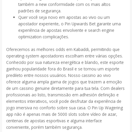
também a new conformidade com os mais altos
padrões de segurança.
Quer você seja novo em apostas ao vivo ou um
apostador experiente, o Pin Upwards Bet garante uma
experiência de apostas envolvente e search engine
optimization complicações.
Oferecemos as melhores odds em Kabaddi, permitindo que
operating-system apostadores escolham entre várias opções.
Conhecido por sua natureza energética e blando, este esporte
ganhou popularidade fora do Brasil e se tornou um esporte
predileto entre nossos usuários. Nosso cassino ao vivo
oferece alguma ampla gama de jogos que trazem a emoção
de um cassino genuine diretamente para tua tela. Com dealers
profissionais ao listo, transmissão em adhesión definição e
elementos interativos, você pode desfrutar da experiência de
jogo imersiva no conforto sobre sua casa. O Pin Up Wagering
app não é apenas mais de 5000 slots sobre vídeo de azar,
centenas de apostas esportivas e alguma interface
conveniente, porém também segurança.