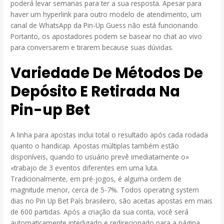
poderá levar semanas para ter a sua resposta. Apesar para
haver um hyperlink para outro modelo de atendimento, um
canal de WhatsApp da Pin-Up Guess não está funcionando.
Portanto, os apostadores podem se basear no chat ao vivo
para conversarem e tirarem because suas dúvidas.
Variedade De Métodos De
Depósito E Retirada Na
Pin-up Bet
A linha para apostas inclui total o resultado após cada rodada
quanto o handicap. Apostas múltiplas também estão
disponíveis, quando to usuário prevê imediatamente o»
«trabajo de 3 eventos diferentes em uma luta.
Tradicionalmente, em pré-jogos, é alguma ordem de
magnitude menor, cerca de 5-7%. Todos operating system
dias no Pin Up Bet País brasileiro, são aceitas apostas em mais
de 600 partidas. Após a criação da sua conta, você será
automaticamente interligado e redirecionado para a página