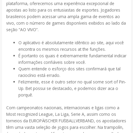
plataforma, oferecemos uma experiência excepcional de
apostas ao listo para os entusiastas de esportes. Jogadores
brasileiros podem acessar uma ampla gama de eventos ao
vivo, com o número de games disponíveis exibidos ao lado da
seção “AO VIVO”.
O aplicativo é absolutamente idêntico ao site, aqui você
encontra os mesmos recursos at the funções.
É portanto os quais é extremamente fundamental indicar
informações confiáveis ​​sobre você.
Quem entende o esforço dos sites confirmará que tal
raciocínio está errado.
Felizmente, esse é outro setor no qual some sort of Pin-
Up. Bet possui se destacado, e podemos dizer aca o
porquê.
Com campeonatos nacionais, internacionais e ligas como a
Most recognized League, La Liga, Serie A, assim como os
torneios da EUROPÄISCHER FUßBALLVERBAND, os apostadores
têm uma vasta seleção de jogos para escolher. Na trampolín,