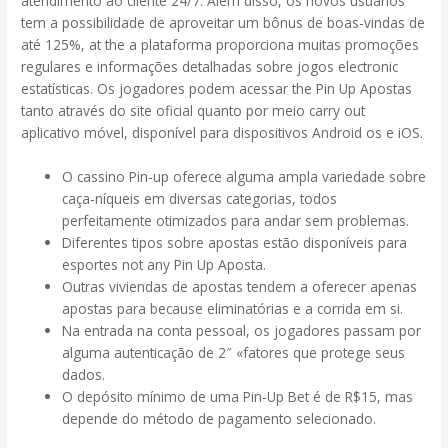
atendimento ao cliente 24/7. Além disso, os novos usuários
tem a possibilidade de aproveitar um bônus de boas-vindas de
até 125%, at the a plataforma proporciona muitas promoções
regulares e informações detalhadas sobre jogos electronic
estatísticas. Os jogadores podem acessar the Pin Up Apostas
tanto através do site oficial quanto por meio carry out
aplicativo móvel, disponível para dispositivos Android os e iOS.
O cassino Pin-up oferece alguma ampla variedade sobre
caça-níqueis em diversas categorias, todos
perfeitamente otimizados para andar sem problemas.
Diferentes tipos sobre apostas estão disponíveis para
esportes not any Pin Up Aposta.
Outras viviendas de apostas tendem a oferecer apenas
apostas para because eliminatórias e a corrida em si.
Na entrada na conta pessoal, os jogadores passam por
alguma autenticação de 2″ «fatores que protege seus
dados.
O depósito mínimo de uma Pin-Up Bet é de R$15, mas
depende do método de pagamento selecionado.