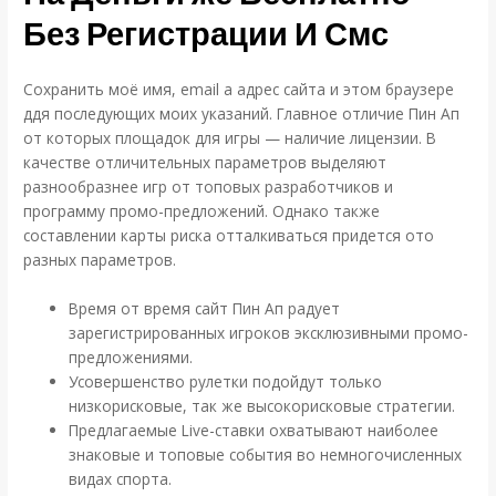
Без Регистрации И Смс
Сохранить моё имя, email а адрес сайта и этом браузере
ддя последующих моих указаний. Главное отличие Пин Ап
от которых площадок для игры — наличие лицензии. В
качестве отличительных параметров выделяют
разнообразнее игр от топовых разработчиков и
программу промо-предложений. Однако также
составлении карты риска отталкиваться придется ото
разных параметров.
Время от время сайт Пин Ап радует
зарегистрированных игроков эксклюзивными промо-
предложениями.
Усовершенство рулетки подойдут только
низкорисковые, так же высокорисковые стратегии.
Предлагаемые Live-ставки охватывают наиболее
знаковые и топовые события во немногочисленных
видах спорта.