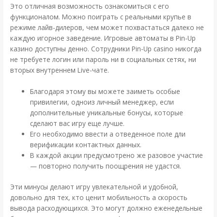
Это отличная возможность ознакомиться с его
функционалом. Можно поиграть с реальными крупье в
режиме лайв-дилеров, чем может похвастаться далеко не
каждую игорное заведение. Игровые автоматы в Pin-Up
казино доступны денно. Сотрудники Pin-Up casino никогда
не требуете логин или пароль ни в социальных сетях, ни
вторых внутреннем Live-чате.
Благодаря этому вы можете заиметь особые
привилегии, одноиз личный менеджер, если
дополнительные уникальные бонусы, которые
сделают вас игру еще лучше.
Его необходимо ввести а отведенное поле дли
верификации контактных данных.
В каждой акции предусмотрено же разовое участие
— повторно получить поощрения не удастся.
Эти минусы делают игру увлекательной и удобной,
довольно для тех, кто ценит мобильность а скорость
вывода расходующихся. Это могут должно еженедельные