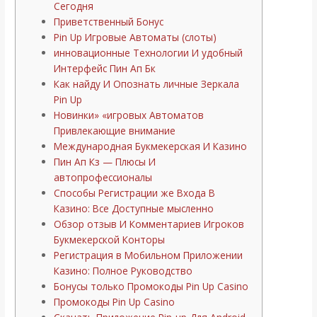
Сегодня
Приветственный Бонус
Pin Up Игровые Автоматы (слоты)
инновационные Технологии И удобный
Интерфейс Пин Ап Бк
Как найду И Опознать личные Зеркала
Pin Up
Новинки» «игровых Автоматов
Привлекающие внимание
Международная Букмекерская И Казино
Пин Ап Кз — Плюсы И
автопрофессионалы
Способы Регистрации же Входа В
Казино: Все Доступные мысленно
Обзор отзыв И Комментариев Игроков
Букмекерской Конторы
Регистрация в Мобильном Приложении
Казино: Полное Руководство
Бонусы только Промокоды Pin Up Casino
Промокоды Pin Up Casino