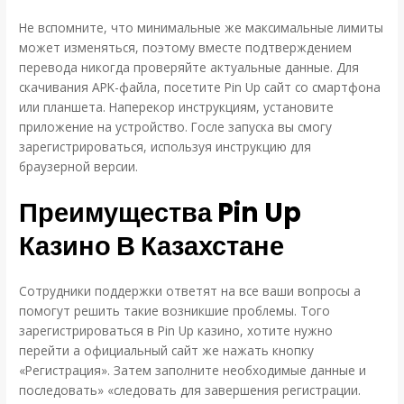
Не вспомните, что минимальные же максимальные лимиты
может изменяться, поэтому вместе подтверждением
перевода никогда проверяйте актуальные данные. Для
скачивания APK-файла, посетите Pin Up сайт со смартфона
или планшета. Наперекор инструкциям, установите
приложение на устройство. Госле запуска вы смогу
зарегистрироваться, используя инструкцию для
браузерной версии.
Преимущества Pin Up
Казино В Казахстане
Сотрудники поддержки ответят на все ваши вопросы а
помогут решить такие возникшие проблемы. Того
зарегистрироваться в Pin Up казино, хотите нужно
перейти а официальный сайт же нажать кнопку
«Регистрация». Затем заполните необходимые данные и
последовать» «следовать для завершения регистрации.