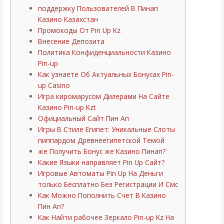
поддержку Пользователей В Пинап
Казино Казахстан
Промокоды От Pin Up Kz
Внесение Депозита
Политика Конфиденциальности Казино
Pin-up
Как узнаете Об Актуальных Бонусах Pin-
up Casino
Игра киромарусом Дилерами На Сайте
Казино Pin-up Kzt
Официальный Сайт Пин Ап
Игры В Стиле Египет: Уникальные Слоты
пиппардом Древнеегипетской Темой
же Получить Бонус же Казино Пинап?
Какие Языки направляет Pin Up Сайт?
Игровые Автоматы Pin Up На Деньги
только Бесплатно Без Регистрации И Смс
Как Можно Пополнить Счет В Казино
Пин Ап?
Как Найти рабочее Зеркало Pin-up Kz На