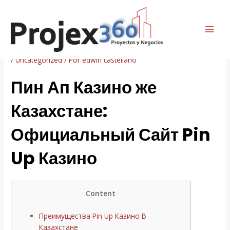
Ir
Navegación
MAI
al
de
Pin Up Официальный Сайт Играть В
ME
contenido
entradas
Пин Ап Казино Кз
/
Uncategorized
/ Por
edwin castellano
Пин Ап Казино же
Казахстане:
Официальный Сайт Pin
Up Казино
Content
Преимущества Pin Up Казино В
Казахстане