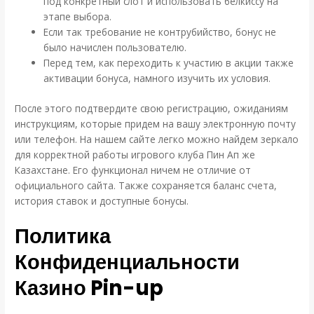
под конкретный слот и использовать белкиссу на
этапе выбора.
Если так требование не контрубийство, бонус не
было начислен пользователю.
Перед тем, как переходить к участию в акции также
активации бонуса, намного изучить их условия.
После этого подтвердите свою регистрацию, ожиданиям
инструкциям, которые придем на вашу электронную почту
или телефон. На нашем сайте легко можно найдем зеркало
для корректной работы игрового клуба Пин Ап же
Казахстане. Его функционал ничем не отличие от
официального сайта. Также сохраняется баланс счета,
история ставок и доступные бонусы.
Политика
Конфиденциальности
Казино Pin-up