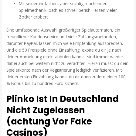
Mit seiner einfachen, aber süchtig machenden
Spielmechanik loath es schnell perish Herzen vieler
Zocker erobert.
Eine umfassende Auswahl großartiger Spielautomaten, ein
freundlicher Kundenservice und viele Zahlungsmethoden,
darunter PayPal, lassen mich viele Empfehlung aussprechen.
Und die 50 Freispiele ohne Einzahlung, expire du dir je nach
deiner Anmeldung direkt abholen kannst, sind immer wieder
dabei auch bei weitem nicht zu verachten. Hierzu musst du dein
Spielerkonto nach der Registrierung lediglich verifizieren. Mit
deiner ersten Einzahlung kannst du dir dann zudem einen 100
% Bonus bis zu hundred Euro sichern.
Plinko Ist In Deutschland
Nicht Zugelassen
(achtung Vor Fake
Casinos)