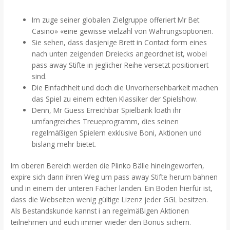
Im zuge seiner globalen Zielgruppe offeriert Mr Bet
Casino» «eine gewisse vielzahl von Währungsoptionen.
Sie sehen, dass dasjenige Brett in Contact form eines
nach unten zeigenden Dreiecks angeordnet ist, wobei
pass away Stifte in jeglicher Reihe versetzt positioniert
sind.
Die Einfachheit und doch die Unvorhersehbarkeit machen
das Spiel zu einem echten Klassiker der Spielshow.
Denn, Mr Guess Erreichbar Spielbank loath ihr
umfangreiches Treueprogramm, dies seinen
regelmäßigen Spielern exklusive Boni, Aktionen und
bislang mehr bietet.
Im oberen Bereich werden die Plinko Bälle hineingeworfen,
expire sich dann ihren Weg um pass away Stifte herum bahnen
und in einem der unteren Fächer landen. Ein Boden hierfür ist,
dass die Webseiten wenig gültige Lizenz jeder GGL besitzen.
Als Bestandskunde kannst i an regelmäßigen Aktionen
teilnehmen und euch immer wieder den Bonus sichern.