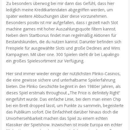
Zu besonders überwog bei mir dann das Gefühl, dass hier
lediglich meine Kreditkartendaten abgegriffen werden, um
später weitere Abbuchungen über diese vorzunehmen.
Besonders positiv ist mir aufgefallen, dass i gezielt nach Slot
machine games mit hoher Auszahlungsquote filtern kannst.
Neben dem Startbonus findet man regelmäßig Aktionen für
Bestandskunden, die du nutzen kannst. Darunter befinden sich
Freispiele für ausgewählte Slots und große Declines and Wins
Kampagnen. Mit über one. 300 Spielen steht dir bei Lapalingo
ein großes Spielesortiment zur Verfügung.
Hier sind immer wieder einige der nützlichsten Plinko-Casinos,
die eine gewisse sichere und unterhaltsame Spielerfahrung
bieten. Die Plinko Geschichte beginnt in den 1980er Jahren, als
dieses Spiel erstmals throughout „The Price is definitely Right“
eingeführt wurde. Das einfache Linie, bei dem man einen Chip
bei ein Brett dropped lässt, um Punkte zu sammeln, begeisterte
das Publikum sofort. Die Einfachheit darüber hinaus doch die
Unvorhersehbarkeit machen das Spiel zu einem echten
Klassiker der Spielshow. Inzwischen ist inside Europa ein echter