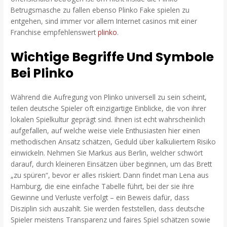
Betrugsmasche zu fallen ebenso Plinko Fake spielen zu
entgehen, sind immer vor allem Internet casinos mit einer
Franchise empfehlenswert
plinko
.
Wichtige Begriffe Und Symbole
Bei Plinko
Während die Aufregung von Plinko universell zu sein scheint,
teilen deutsche Spieler oft einzigartige Einblicke, die von ihrer
lokalen Spielkultur geprägt sind. Ihnen ist echt wahrscheinlich
aufgefallen, auf welche weise viele Enthusiasten hier einen
methodischen Ansatz schätzen, Geduld über kalkuliertem Risiko
einwickeln. Nehmen Sie Markus aus Berlin, welcher schwört
darauf, durch kleineren Einsätzen über beginnen, um das Brett
„zu spüren“, bevor er alles riskiert. Dann findet man Lena aus
Hamburg, die eine einfache Tabelle führt, bei der sie ihre
Gewinne und Verluste verfolgt – ein Beweis dafür, dass
Disziplin sich auszahlt. Sie werden feststellen, dass deutsche
Spieler meistens Transparenz und faires Spiel schätzen sowie