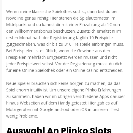
Wenn ni eine klassische Spielothek suchst, dann bist du bei
Novoline genau richtig. Hier stehen die Spielautomaten im
Mittelpunkt und du kannst dir mit einer Einzahlung ab 1€ nun
den Willkommensbonus beschützen. Zusätzlich erhältst ni im
ersten Monat nach der Registrierung täglich 10 Freispiele
gutgeschrieben, was dir bis zu 310 Freispiele einbringen muss.
Bei Freispielen ist es üblich, wenn die Gewinne aus den
Freispielen mehrfach umgesetzt werden müssen und nicht
jeder Freispielwert selbst. Vor der Registrierung musst du dich
für eine Online Spielothek oder ein Online casino entscheiden.
Neue Spieler brauchen sich keine Sorgen zu machen, da das
Spiel enorm intuitiv ist. Um unsere eigene Plinko Erfahrungen
zu sammeln, haben wir im übrigen verschiedene Apps darüber
hinaus Webseiten auf dem Handy getestet. Hier gab es auf
Mobilgeräten mit Google android oder iOS in unserem Test
wenig Probleme.
Auswahl An Plinko Slots