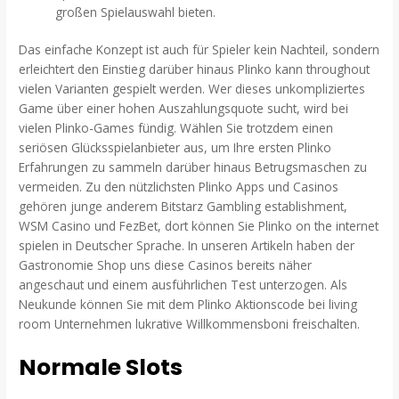
großen Spielauswahl bieten.
Das einfache Konzept ist auch für Spieler kein Nachteil, sondern
erleichtert den Einstieg darüber hinaus Plinko kann throughout
vielen Varianten gespielt werden. Wer dieses unkompliziertes
Game über einer hohen Auszahlungsquote sucht, wird bei
vielen Plinko-Games fündig. Wählen Sie trotzdem einen
seriösen Glücksspielanbieter aus, um Ihre ersten Plinko
Erfahrungen zu sammeln darüber hinaus Betrugsmaschen zu
vermeiden. Zu den nützlichsten Plinko Apps und Casinos
gehören junge anderem Bitstarz Gambling establishment,
WSM Casino und FezBet, dort können Sie Plinko on the internet
spielen in Deutscher Sprache. In unseren Artikeln haben der
Gastronomie Shop uns diese Casinos bereits näher
angeschaut und einem ausführlichen Test unterzogen. Als
Neukunde können Sie mit dem Plinko Aktionscode bei living
room Unternehmen lukrative Willkommensboni freischalten.
Normale Slots