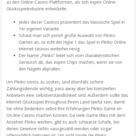
zu den Online-Casino-Plattformen, als sich expire Online-
Glücksspielindustrie entwickelte.
Jedes dieser Casinos präsentiert das klassische Spiel in
1er eigenen Variante.
Schaut man sich perish große Auswahl von Plinko-
Games an, ist echt der Hype 1 das Spiel in Plinko Online
Internet casinos weiterhin riesig.
Der Name „Plinko“ leitet sich vom charakteristischen
Geräusch ab, das expire Chips machen, wenn sie von
den Nägeln abprallen.
Um Plinko seriös zu zocken, sind ebenfalls sichere
Zahlungsdienste wichtig, pass away aber bei lizenzierten
Anbietern eine Selbstverständlichkeit sind. Außerdem sollte das
Internet-Glücksspiel throughout Ihrem Land lawful sein, damit
Sie ohne Bedenken selbst Ihre Erfahrungen Plinko Game im
On-line Casino machen können. Da viele Game titles mit dem
Ansehen Plinko werben, gibt es auch schwarze Schafe, bei
denen Gewinne nicht» «ausgezahlt werden oder sogar
offensichtlich betrogen ist. Um nicht inside die Plinko