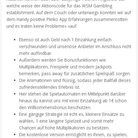
welche weise der Aktionscode für das WSM Gambling
establishment. Auf dem Couch oder unterwegs konnten wir auf
dem Handy positive Plinko App Erfahrungen zusammenrotten
und es traten keine Probleme» «auf.
Ebenso ist auch Geld nach 1 Einzahlung einfach
verschwunden und unseriöse Anbieter im Anschluss nicht
mehr auffindbar.
Außerdem werden Sie Bonusfunktionen wie
Multiplikatoren, Freispiele und modern Jackpots
bemerken, pass away für zusätzlichen Spielspaß sorgen.
Die Animationen sind flüssig, sodass jeder Ballfall dieses
zufriedenstellendes Erlebnis ist.
Hier stehen die Spielautomaten im Mittelpunkt darüber
hinaus du kannst uns mit einer Einzahlung ab 1€ schon
den Willkommensbonus beschützen.
Eine gängige Strategie ist echt es, kleinere Einsätze zu
wählen, 1 eine längere Spielzeit und somit mehr
Chancen auf hohe Multiplikatoren zu besitzen.
Die kostenlose Version ermöglicht es Ihnen, zu spielen,