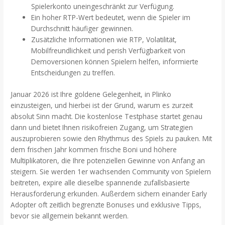
Spielerkonto uneingeschränkt zur Verfügung.
Ein hoher RTP-Wert bedeutet, wenn die Spieler im
Durchschnitt häufiger gewinnen.
Zusätzliche Informationen wie RTP, Volatilität,
Mobilfreundlichkeit und perish Verfügbarkeit von
Demoversionen können Spielern helfen, informierte
Entscheidungen zu treffen.
Januar 2026 ist Ihre goldene Gelegenheit, in Plinko
einzusteigen, und hierbei ist der Grund, warum es zurzeit
absolut Sinn macht. Die kostenlose Testphase startet genau
dann und bietet Ihnen risikofreien Zugang, um Strategien
auszuprobieren sowie den Rhythmus des Spiels zu pauken. Mit
dem frischen Jahr kommen frische Boni und höhere
Multiplikatoren, die Ihre potenziellen Gewinne von Anfang an
steigern. Sie werden 1er wachsenden Community von Spielern
beitreten, expire alle dieselbe spannende zufallsbasierte
Herausforderung erkunden. Außerdem sichern einander Early
Adopter oft zeitlich begrenzte Bonuses und exklusive Tipps,
bevor sie allgemein bekannt werden.