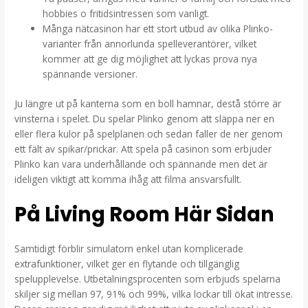
hobbies o fritidsintressen som vanligt.
Många nätcasinon har ett stort utbud av olika Plinko-
varianter från annorlunda spelleverantörer, vilket
kommer att ge dig möjlighet att lyckas prova nya
spännande versioner.
Ju längre ut på kanterna som en boll hamnar, destå större är
vinsterna i spelet. Du spelar Plinko genom att släppa ner en
eller flera kulor på spelplanen och sedan faller de ner genom
ett fält av spikar/prickar. Att spela på casinon som erbjuder
Plinko kan vara underhållande och spännande men det är
ideligen viktigt att komma ihåg att filma ansvarsfullt.
På Living Room Här Sidan
Samtidigt förblir simulatorn enkel utan komplicerade
extrafunktioner, vilket ger en flytande och tillgänglig
spelupplevelse. Utbetalningsprocenten som erbjuds spelarna
skiljer sig mellan 97, 91% och 99%, vilka lockar till ökat intresse.