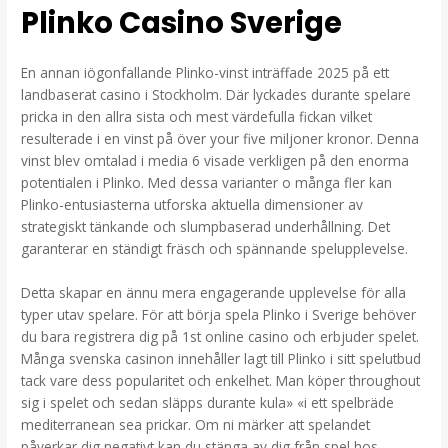
Plinko Casino Sverige
En annan iögonfallande Plinko-vinst inträffade 2025 på ett
landbaserat casino i Stockholm. Där lyckades durante spelare
pricka in den allra sista och mest värdefulla fickan vilket
resulterade i en vinst på över your five miljoner kronor. Denna
vinst blev omtalad i media 6 visade verkligen på den enorma
potentialen i Plinko. Med dessa varianter o många fler kan
Plinko-entusiasterna utforska aktuella dimensioner av
strategiskt tänkande och slumpbaserad underhållning. Det
garanterar en ständigt fräsch och spännande spelupplevelse.
Detta skapar en ännu mera engagerande upplevelse för alla
typer utav spelare. För att börja spela Plinko i Sverige behöver
du bara registrera dig på 1st online casino och erbjuder spelet.
Många svenska casinon innehåller lagt till Plinko i sitt spelutbud
tack vare dess popularitet och enkelhet. Man köper throughout
sig i spelet och sedan släpps durante kula» «i ett spelbräde
mediterranean sea prickar. Om ni märker att spelandet
påverkar dig negativt kan du stänga av dig från spel hos