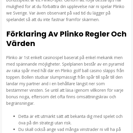
mulighed for at du förbättra din upplevelse när ni spelar Plinko
we Sverige. Var även observant på vad tid du lägger på
spelandet så att du inte fastnar framför skärmen.
Förklaring Av Plinko Regler Och
Värden
Plinko är 1st enkelt casinospel baserat på enkel mekanik men
med spännande möjligheter. Spelplanen består av en pyramid
av raka spår med hål där en Plinko golf ball casino släpps från
toppen. Bollen studsar slumpmässigt från spår till spår till den
landar my partner and i en behållare längst ner som
bestämmer vinsten. Se until att läsa igenom villkoren för varje
bonus noga, eftersom det ofta finns omsättningskrav och
begränsningar.
Detta är ett utmärkt sätt att bekanta dig med spelet och
öva på din strategi utan risk.
Du skall också ange vad många vinstrader ni vill ha på