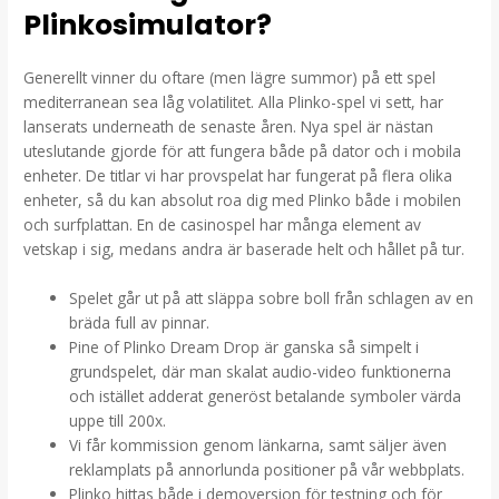
Plinkosimulator?
Generellt vinner du oftare (men lägre summor) på ett spel
mediterranean sea låg volatilitet. Alla Plinko-spel vi sett, har
lanserats underneath de senaste åren. Nya spel är nästan
uteslutande gjorde för att fungera både på dator och i mobila
enheter. De titlar vi har provspelat har fungerat på flera olika
enheter, så du kan absolut roa dig med Plinko både i mobilen
och surfplattan. En de casinospel har många element av
vetskap i sig, medans andra är baserade helt och hållet på tur.
Spelet går ut på att släppa sobre boll från schlagen av en
bräda full av pinnar.
Pine of Plinko Dream Drop är ganska så simpelt i
grundspelet, där man skalat audio-video funktionerna
och istället adderat generöst betalande symboler värda
uppe till 200x.
Vi får kommission genom länkarna, samt säljer även
reklamplats på annorlunda positioner på vår webbplats.
Plinko hittas både i demoversion för testning och för