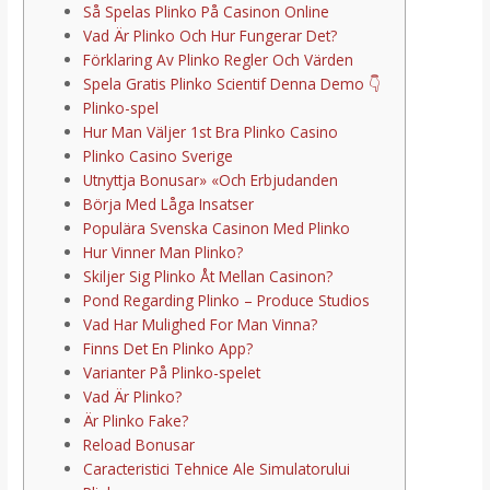
Så Spelas Plinko På Casinon Online
Vad Är Plinko Och Hur Fungerar Det?
Förklaring Av Plinko Regler Och Värden
Spela Gratis Plinko Scientif Denna Demo 👇
Plinko-spel
Hur Man Väljer 1st Bra Plinko Casino
Plinko Casino Sverige
Utnyttja Bonusar» «Och Erbjudanden
Börja Med Låga Insatser
Populära Svenska Casinon Med Plinko
Hur Vinner Man Plinko?
Skiljer Sig Plinko Åt Mellan Casinon?
Pond Regarding Plinko – Produce Studios
Vad Har Mulighed For Man Vinna?
Finns Det En Plinko App?
Varianter På Plinko-spelet
Vad Är Plinko?
Är Plinko Fake?
Reload Bonusar
Caracteristici Tehnice Ale Simulatorului