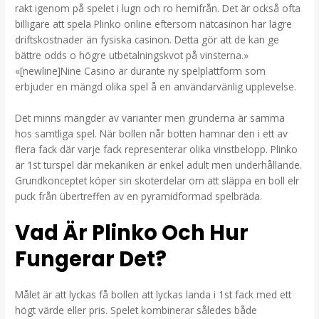
rakt igenom på spelet i lugn och ro hemifrån. Det är också ofta
billigare att spela Plinko online eftersom nätcasinon har lägre
driftskostnader än fysiska casinon. Detta gör att de kan ge
bättre odds o högre utbetalningskvot på vinsterna.»
«[newline]Nine Casino är durante ny spelplattform som
erbjuder en mängd olika spel å en användarvänlig upplevelse.
Det minns mängder av varianter men grunderna är samma
hos samtliga spel. När bollen når botten hamnar den i ett av
flera fack där varje fack representerar olika vinstbelopp. Plinko
är 1st turspel där mekaniken är enkel adult men underhållande.
Grundkonceptet köper sin skoterdelar om att släppa en boll elr
puck från übertreffen av en pyramidformad spelbräda.
Vad Är Plinko Och Hur
Fungerar Det?
Målet är att lyckas få bollen att lyckas landa i 1st fack med ett
högt värde eller pris. Spelet kombinerar således både