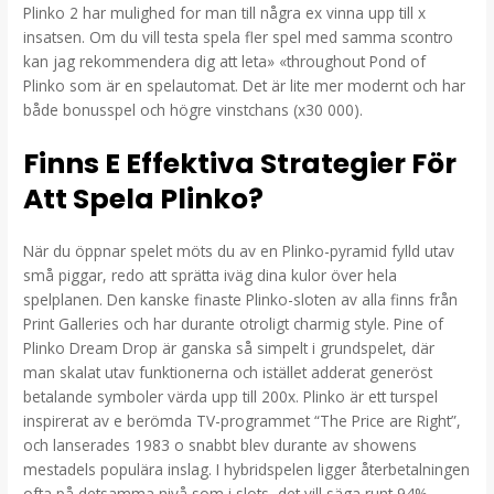
Plinko 2 har mulighed for man till några ex vinna upp till x
insatsen. Om du vill testa spela fler spel med samma scontro
kan jag rekommendera dig att leta» «throughout Pond of
Plinko som är en spelautomat. Det är lite mer modernt och har
både bonusspel och högre vinstchans (x30 000).
Finns E Effektiva Strategier För
Att Spela Plinko?
När du öppnar spelet möts du av en Plinko-pyramid fylld utav
små piggar, redo att sprätta iväg dina kulor över hela
spelplanen. Den kanske finaste Plinko-sloten av alla finns från
Print Galleries och har durante otroligt charmig style. Pine of
Plinko Dream Drop är ganska så simpelt i grundspelet, där
man skalat utav funktionerna och istället adderat generöst
betalande symboler värda upp till 200x. Plinko är ett turspel
inspirerat av e berömda TV-programmet “The Price are Right”,
och lanserades 1983 o snabbt blev durante av showens
mestadels populära inslag. I hybridspelen ligger återbetalningen
ofta på detsamma nivå som i slots, det vill säga runt 94% –