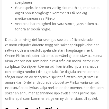
spelplanen.
Grundspelet är som en vanlig slot machine, men tar du
dig till bonusomgången kommer du få roa dig
mediterranean sea Plinko.
Vinsterna har mulighed for vara större, guys risken att
förlora är också högre.
Detta är en viktig del för sveriges spelare då licensierade
casinon erbjuder durante trygg och säker spelupplevelse där
rättvisa och ansvarsfullt spelande står i hauptaugenmerk.
Online Plinko erbjuder däremot bekvämligheten utav att kunna
filma var och när som helst, direkt från din mobil, dator eller
surfplatta. Du slipper köerna och kan istället njuta av snabba
och smidiga rundor i din egen takt. De digitala animationerna
fångar känslan av det fysiska spelet på ett trovärdigt sätt. En
annan klar fördel är det breda utbudet av Plinko-varianter och
insatsnivåer att lyckas välja mellan on the internet. För den som
söker en ännu mer spännande upplevelse finns plinko spel
online-spel som kommer att ge en ny dimensions till spelet.