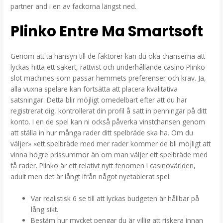
partner and i en av fackorna längst ned.
Plinko Entre Ma Smartsoft
Genom att ta hänsyn till de faktorer kan du öka chanserna att
lyckas hitta ett säkert, rättvist och underhållande casino Plinko
slot machines som passar hemmets preferenser och krav. Ja,
alla vuxna spelare kan fortsätta att placera kvalitativa
satsningar. Detta blir möjligt omedelbart efter att du har
registrerat dig, kontrollerat din profil å satt in penningar på ditt
konto. I en de spel kan ni också påverka vinstchansen genom
att ställa in hur många rader ditt spelbräde ska ha. Om du
väljer» «ett spelbräde med mer rader kommer de bli möjligt att
vinna högre prissummor än om man väljer ett spelbräde med
få rader. Plinko är ett relativt nytt fenomen i casinovärlden,
adult men det är långt ifrån något nyetablerat spel.
Var realistisk 6 se till att lyckas budgeten är hållbar på
lång sikt.
Bestäm hur mycket pengar du är villig att riskera innan